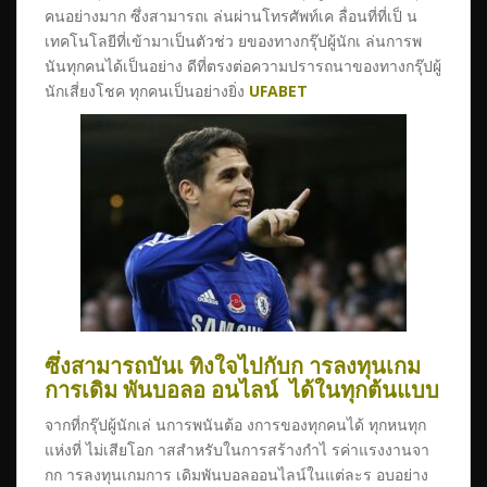
คนอย่างมาก ซึ่งสามารถเ ล่นผ่านโทรศัพท์เค ลื่อนที่ที่เป็ น
เทคโนโลยีที่เข้ามาเป็นตัวช่ว ยของทางกรุ๊ปผู้นักเ ล่นการพ
นันทุกคนได้เป็นอย่าง ดีที่ตรงต่อความปรารถนาของทางกรุ๊ปผู้
นักเสี่ยงโชค ทุกคนเป็นอย่างยิ่ง
UFABET
ซึ่งสามารถบันเ ทิงใจไปกับก ารลงทุนเกม
การเดิม พันบอลอ อนไลน์ ได้ในทุกต้นแบบ
จากที่กรุ๊ปผู้นักเล่ นการพนันต้อ งการของทุกคนได้ ทุกหนทุก
แห่งที่ ไม่เสียโอก าสสำหรับในการสร้างกำไ รค่าแรงงานจา
กก ารลงทุนเกมการ เดิมพันบอลออนไลน์ในแต่ละร อบอย่าง