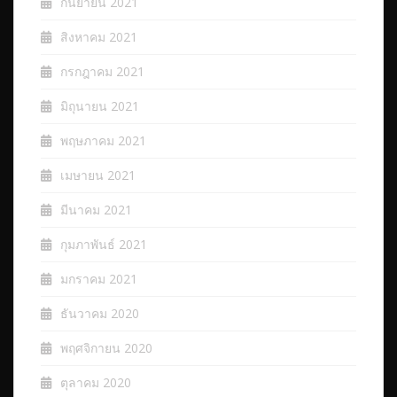
กันยายน 2021
สิงหาคม 2021
กรกฎาคม 2021
มิถุนายน 2021
พฤษภาคม 2021
เมษายน 2021
มีนาคม 2021
กุมภาพันธ์ 2021
มกราคม 2021
ธันวาคม 2020
พฤศจิกายน 2020
ตุลาคม 2020