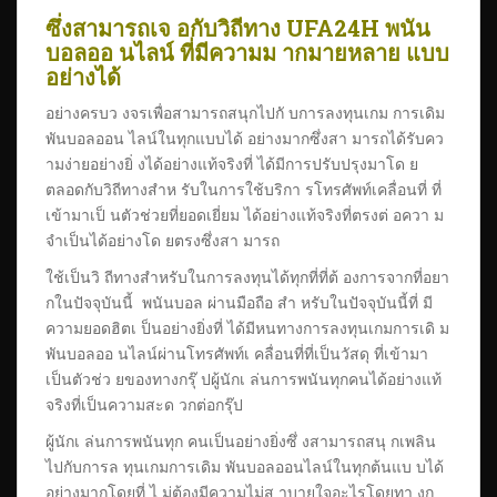
ซึ่งสามารถเจ อกับวิถีทาง UFA24H พนัน
บอลออ นไลน์ ที่มีความม ากมายหลาย แบบ
อย่างได้
อย่างครบว งจรเพื่อสามารถสนุกไปกั บการลงทุนเกม การเดิม
พันบอลออน ไลน์ในทุกแบบได้ อย่างมากซึ่งสา มารถได้รับคว
ามง่ายอย่างยิ่ งได้อย่างแท้จริงที่ ได้มีการปรับปรุงมาโด ย
ตลอดกับวิถีทางสำห รับในการใช้บริกา รโทรศัพท์เคลื่อนที่ ที่
เข้ามาเป็ นตัวช่วยที่ยอดเยี่ยม ได้อย่างแท้จริงที่ตรงต่ อควา ม
จำเป็นได้อย่างโด ยตรงซึ่งสา มารถ
ใช้เป็นวิ ถีทางสำหรับในการลงทุนได้ทุกที่ที่ต้ องการจากที่อยา
กในปัจจุบันนี้ พนันบอล ผ่านมือถือ สำ หรับในปัจจุบันนี้ที่ มี
ความยอดฮิตเ ป็นอย่างยิ่งที่ ได้มีหนทางการลงทุนเกมการเดิ ม
พันบอลออ นไลน์ผ่านโทรศัพท์เ คลื่อนที่ที่เป็นวัสดุ ที่เข้ามา
เป็นตัวช่ว ยของทางกรุ๊ ปผู้นักเ ล่นการพนันทุกคนได้อย่างแท้
จริงที่เป็นความสะด วกต่อกรุ๊ป
ผู้นักเ ล่นการพนันทุก คนเป็นอย่างยิ่งซึ่ งสามารถสนุ กเพลิน
ไปกับการล ทุนเกมการเดิม พันบอลออนไลน์ในทุกต้นแบ บได้
อย่างมากโดยที่ ไ ม่ต้องมีความไม่ส าบายใจอะไรโดยทา งก