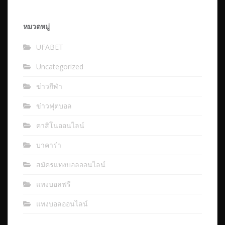
หมวดหมู่
UFABET
Uncategorized
ข่าวกีฬา
ข่าวฟุตบอล
คาสิโนออนไลน์
บาคาร่า
สมัครแทงบอลออนไลน์
แทงบอลฟรี
แทงบอลออนไลน์