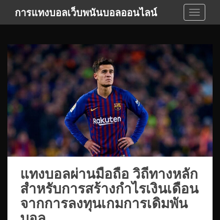
S
การแทงบอลเว็บพนันบอลออนไลน์
TOGGLE
k
i
p
t
o
m
a
i
n
c
o
n
t
e
แทงบอลผ่านมือถือ วิถีทางหลัก
n
สำหรับการสร้างกำไรเงินเดือน
t
จากการลงทุนเกมการเดิมพัน
บอล