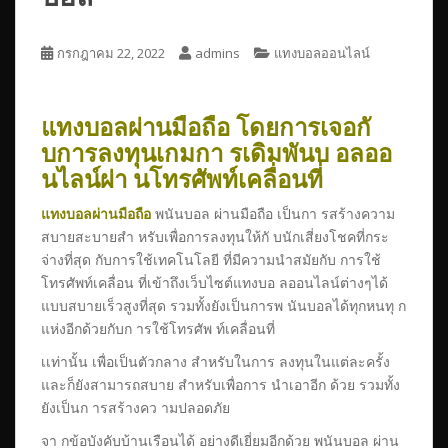
กรกฎาคม 22, 2022
admins
แทงบอลออนไลน์
แทงบอลผ่านมือถือ โดยการเจอกั
บการลงทุนเกมกา รเดิมพันบ อลออ
นไลน์ผ่า นโทรศัพท์เคลื่อนที่
แทงบอลผ่านมือถือ
พนันบอล ผ่านมือถือ เป็นกา รสร้างความ
สบายสะบายสำ หรับเพื่อการลงทุนให้กั บนักเสี่ยงโชคที่กระ
จ่างที่สุด กับการใช้เทคโนโลยี ที่มีความนำสมัยกับ การใช้
โทรศัพท์เคลื่อน ที่เข้าถึงเว็บไซต์แทงบอ ลออนไลน์ต่างๆได้
แบบสบายเร็วสูงที่สุด รวมทั้งยังเป็นการพ นันบอลได้ทุกหนทุ ก
แห่งอีกด้วยกับก ารใช้โทรศัพ ท์เคลื่อนที่
เเท่านั้น เพื่อเป็นตัวกลาง สำหรับในการ ลงทุนในแต่ละครั้ง
และก็ยังสามารถสบาย สำหรับเพื่อการ นำเอาอีก ด้วย รวมทั้ง
ยังเป็นก ารสร้างคว ามปลอดภัย
จา กข้อบังคับบ้านเรือนได้ อย่างดีเยี่ยมอีกด้วย พนันบอล ผ่าน