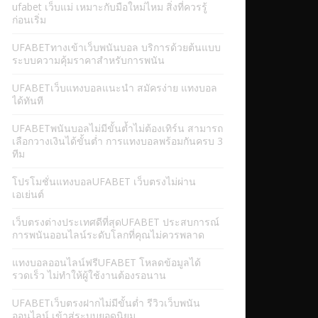
ufabet เว็บแม่ เหมาะกับมือใหม่ไหม สิ่งที่ควรรู้
ก่อนเริ่ม
UFABETทางเข้าเว็บพนันบอล บริการด้วยต้นแบบ
ระบบความคุ้มราคาสำหรับการพนัน
UFABETเว็บแทงบอลแนะนำ สมัครง่าย แทงบอล
ได้ทันที
UFABETพนันบอลไม่มีขั้นต้ำไม่ต้องเทิร์น สามารถ
เลือกวางเงินได้ขั้นต่ำ การแทงบอลพร้อมกันครบ 3
ทีม
โปรโมชั่นแทงบอลUFABET เว็บตรงไม่ผ่าน
เอเย่นต์
เว็บตรงต่างประเทศดีที่สุดUFABET ประสบการณ์
การพนันออนไลน์ระดับโลกที่คุณไม่ควรพลาด
แทงบอลออนไลน์ฟรีUFABET โหลดข้อมูลได้
รวดเร็ว ไม่ทำให้ผู้ใช้งานต้องรอนาน
UFABETเว็บตรงฝากไม่มีขั้นต่ำ รีวิวเว็บพนัน
ออนไลน์ เข้าสู่ระบบยอดนิยม