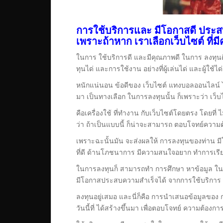
การใช้บริการและ มีโอกาสดี ประส
เพราะถ้าหาก เราเลือกเว็บไซต์ ที่ม
ในการ ใช้บริการดี และมีคุณภาพดี ในการ ลงทุน
ทุนได่ และการใช้งาน อย่างที่ผู้เล่นได่ และผู้ใช
หนักแน่นอน
ข้อดีของ เว็บไซต์ แทงบอลออนไลน์ ไ
มา เป็นทางเลือก ในการลงทุนนั้น ก็เพราะว่า เว็บ
คือเครื่องใช้ ที่ทำงาน กับเว็บไซต์โดยตรง โดยที่ 
ว่า ถ้าเป็นแบบนี้ ก็น่าจะสามารถ ตอบโจทย์ความต้อ
เพราะฉะนั้นมัน จะส่งผลให้ การลงทุนของท่าน
ที่ดี ด้านโภชนาการ มีความสนใจอยาก ทำการเรีย
ในการลงทุนก็ สามารถทำ การศึกษา หาข้อมูล ในก
มีโอกาสประสบความสำเร็จได้ จากการใช้บริการ 
ลงทุนอยู่เสมอ และนี่ก็คือ การนำเสนอข้อมูลขอ
วันนี้ที่ ได้สร้างขึ้นมา เพื่อตอบโจทย์ ความต้องก