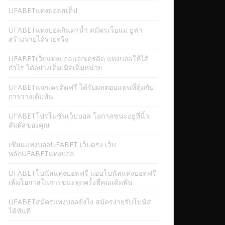
UFABETแทงบอลสเต็ป
UFABETแทงบอลกินค่าน้ำ สมัครเว็บแม่ ยูฟ่า
สร้างรายได้รวยจริง
UFABETเว็บแทงบอลแจกเครดิต แทงบอลให้ได้
กำไร ได้อย่างเต็มเม็ดเต็มหน่วย
UFABETแจกเครดิตฟรี ได้รับผลตอบแทนที่คุ้มกับ
การวางเดิมพัน
UFABETโปรโมชั่นเว็บบอล โอกาสชนะอยู่ที่นิ้ว
สัมผัสของคุณ
เซียนแทงบอลUFABET เว็บตรง เว็บ
หลักUFABETแทงบอล
UFABETโบนัสแทงบอลฟรี มอบโบนัสแทงบอลฟรี
เพิ่มโอกาสในการชนะทุกครั้งที่คุณเดิมพัน
UFABETสมัครแทงบอลยังไง สมัครง่ายรับโบนัส
ได้ทันที