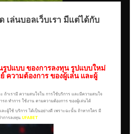
ด เล่นบอลเว็บเรา มีแต่ได้กับ
คืนรูปแบบ ของการลงทุน รูปแบบใหม่
ทย์ ความต้องการ ของผู้เล่น และผู้
ะ ถ้าเรามี ความสนใจใน การใช้บริการ และมีความสนใจ
รถ ทำการ ใช้งาน ตามความต้องการ ของผู้เล่นได้
 และผู้ใช้ บริการ ได้เป็นอย่างดี เพราะฉะนั้น ถ้าหากใคร มี
 ทำการลงทุน
UFABET