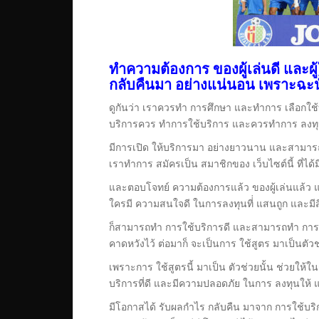
ทำความต้องการ ของผู้เล่นดี และผู้
กลับคืนมา อย่างแน่นอน เพราะฉะนั
ดูกันว่า เราควรทำ การศึกษา และทำการ เลือกใช
บริการควร ทำการใช้บริการ และควรทำการ ลงทุนนั
มีการเปิด ให้บริการมา อย่างยาวนาน และสามารถต
เราทำการ สมัครเป็น สมาชิกของ เว็บไซต์นี้ ที่ได้ม
และตอบโจทย์ ความต้องการแล้ว ของผู้เล่นแล้ว และ
ใครมี ความสนใจดี ในการลงทุนที่่ แสนถูก และมี
ก็สามารถทำ การใช้บริการดี และสามารถทำ การลงทุ
คาดหวังไว้
ต่อมาก็ จะเป็นการ ใช้สูตร มาเป็นตัวช
เพราะการ ใช้สูตรนี้ มาเป็น ตัวช่วยนั้น ช่วยให้
บริการที่ดี และมีความปลอดภัย ในการ ลงทุนให้ แก่ตั
มีโอกาสได้ รับผลกำไร กลับคืน มาจาก การใช้บริก