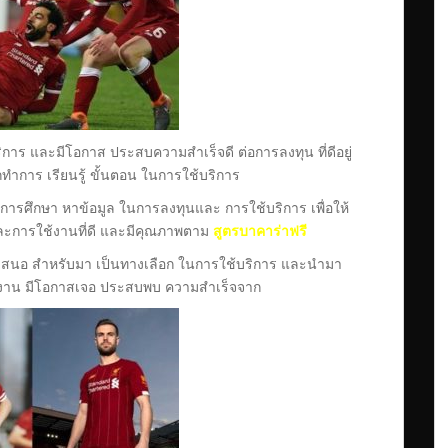
การ และมีโอกาส ประสบความสำเร็จดี ต่อการลงทุน ที่ดีอยู่
ำการ เรียนรู้ ขั้นตอน ในการใช้บริการ
ำการศึกษา หาข้อมูล ในการลงทุนและ การใช้บริการ เพื่อให้
ะการใช้งานที่ดี และมีคุณภาพตาม
สูตรบาคาร่าฟรี
ำเสนอ สำหรับมา เป็นทางเลือก ในการใช้บริการ และนำมา
ู้ใช้งาน มีโอกาสเจอ ประสบพบ ความสำเร็จจาก