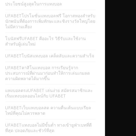
ประโยชน์สูงสุดในการแทงบอล
UFABETโปรโมชั่นแทงบอลฟรี โอกาสทองสำหรับ
นักพนันที่ต้องการเพิ่มทักษะและชิงรางวัลใหญ่โดย
ไม่มีความเสี่ยง
โบนัสฟรีUFABET คืออะไร วิธีรับและใช้งาน
สำหรับผู้เล่นใหม่
UFABETโบนัสแทงบอล เคล็ดลับและความสำเร็จ
UFABETคาสิโนแทงบอล การเรียนรู้จาก
ประสบการณ์ที่ผ่านมาก่อนทำให้การเล่นเกมลด
ความผิดพลาดได้มากขึ้น
แทงบอลตรงUFABET เล่นง่าย สมัครสมาชิกและ
เริ่มแทงบอลออนไลน์กับ UFABET
UFABETเว็บแทงบอลสด ความตื่นเต้นแบบเรียล
ไทม์ที่คุณไม่ควรพลาด
UFABETแทงบอลไม่มีขั้นต่ำ ทางเข้ายูฟ่าเบทที่ดี
ที่สุด ปลอดภัยและชัวร์ที่สุด