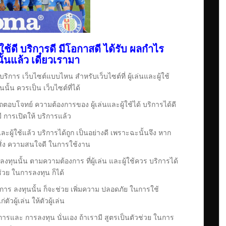
ใช้ดี บริการดี มีโอกาสดี ได้รับ ผลกำไร
้นแล้ว เดี๋ยวเรามา
้บริการ เว็บไซต์แบบไหน
สำหรับเว็บไซต์ที่ ผู้เล่นและผู้ใช้
้น ควรเป็น เว็บไซต์ที่ได้
อบโจทย์ ความต้องการของ ผู้เล่นและผู้ใช้ได้ บริการได้ดี
ี การเปิดให้ บริการแล้ว
ผู้ใช้แล้ว บริการได้ถูก เป็นอย่างดี เพราะฉะนั้นจึง หาก
สิ่ง ความสนใจดี ในการใช้งาน
นนั้น ตามความต้องการ ที่ผู้เล่น และผู้ใช้ควร บริการได้
่วย ในการลงทุน ก็ได้
ในการ ลงทุนนั้น ก็จะช่วย เพิ่มความ ปลอดภัย ในการใช้
วผู้เล่น ให้ตัวผู้เล่น
ารและ การลงทุน นั่นเอง ถ้าเรามี สูตรเป็นตัวช่วย ในการ