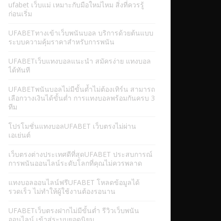
ufabet เว็บแม่ เหมาะกับมือใหม่ไหม สิ่งที่ควรรู้
ก่อนเริ่ม
UFABETทางเข้าเว็บพนันบอล บริการด้วยต้นแบบ
ระบบความคุ้มราคาสำหรับการพนัน
UFABETเว็บแทงบอลแนะนำ สมัครง่าย แทงบอล
ได้ทันที
UFABETพนันบอลไม่มีขั้นต้ำไม่ต้องเทิร์น สามารถ
เลือกวางเงินได้ขั้นต่ำ การแทงบอลพร้อมกันครบ 3
ทีม
โปรโมชั่นแทงบอลUFABET เว็บตรงไม่ผ่าน
เอเย่นต์
เว็บตรงต่างประเทศดีที่สุดUFABET ประสบการณ์
การพนันออนไลน์ระดับโลกที่คุณไม่ควรพลาด
แทงบอลออนไลน์ฟรีUFABET โหลดข้อมูลได้
รวดเร็ว ไม่ทำให้ผู้ใช้งานต้องรอนาน
UFABETเว็บตรงฝากไม่มีขั้นต่ำ รีวิวเว็บพนัน
ออนไลน์ เข้าสู่ระบบยอดนิยม