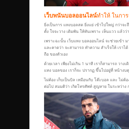
เว็บพนันบอลออนไลน์
ทำให้ ในการ
ยิ่งเป็นการ แทงบอลสด ยิ่งแย่ เข้าไปใหญ่ กว่าจะ
ตั้ง ใจจะวาง เดิมพัน ให้ทันเพราะ เห็นแวว แล้วว่
เพราะฉะนั้น เว็บแทง บอลออนไลน์ จะช่วยเข้า มาเส
และคาดว่า จะสามารถ ทำความ สำเร็จให้ เราได้ เรา
ถือ ของตัวเอง
ด้วยเวลา เพียงไม่เกิน 1 นาที เราก็สามารถ วางเดิ
แทง บอลของ เราก็จะ ปรากฏ ขึ้นไปอยู่ที่ หน้าง
ไม่ต้อง เก็บเป็นบิล เหมือนกับ โต๊ะบอล และ ไม่ต้อ
ต่อไป สมมติว่า เกิดโทรศัพท์ สูญหาย ในระหว่าง 