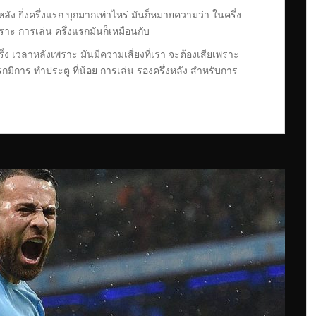
หลัง ยิ่งครึ่งแรก บุกมากเท่าไหร่ มันก็หมายความว่า ในครึ่ง
าะ การเล่น ครึ่งแรกมันก็เหมือนกับ
รึ่ง เวลาหลังเพราะ มันมีความเสี่ยงที่เรา จะต้องเสียเพราะ
รกมีการ ทำประตู ที่น้อย การเล่น รองครึ่งหลัง สำหรับการ