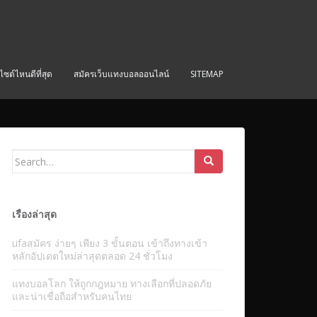
ซต์ไหนดีที่สุด
สมัครเว็บแทงบอลออนไลน์
SITEMAP
Search
for:
เรื่องล่าสุด
ufaสมัคร ง่ายๆ เพียง 3 ขั้นตอน เข้าถึงทางเข้า
หลักอัปเดตใหม่ล่าสุดตลอด 24 ชั่วโมง
แทงบอลโลก ให้ถูกกฎหมาย ทางเลือกที่ปลอดภัย
และน่าเชื่อถือสำหรับคนไทย