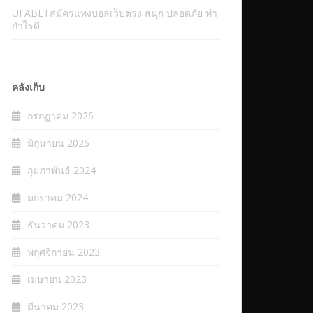
UFABETสมัครแทงบอลเว็บตรง สนุก ปลอดภัย ทำ
กำไรดี
คลังเก็บ
กรกฎาคม 2026
มิถุนายน 2026
กุมภาพันธ์ 2024
มกราคม 2024
ธันวาคม 2023
พฤศจิกายน 2023
เมษายน 2023
มีนาคม 2023