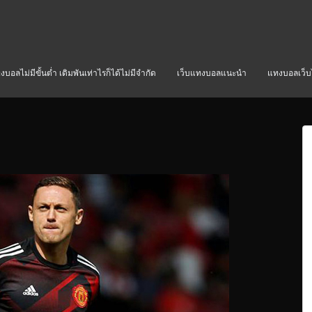
งบอลไม่มีขั้นต่ำ เดิมพันเท่าไรก็ได้ไม่มีจำกัด
เว็บแทงบอลแนะนำ
แทงบอลเว็บไ