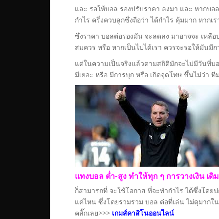
และ รอให้บอล รองปรับราคา ลงมา และ หากบอล ต่อย
กำไร ครึ่งควบลูกซึ่งถือว่า ได้กำไร คุ้มมาก หาก
ซึ่งราคา บอลต่อรองมัน จะลดลง มาอาจจะ เหลือปร
สมควร หรือ หากเป็นไปได้เรา ควรจะรอให้มันมี
แต่ในความเป็นจริงแล้วตามสถิติมักจะไม่มีวันที่บอ
มีเยอะ หรือ มีการบุก หรือ เกิดจุดโทษ ขึ้นไม่ว่า 
แทงบอล ต่ำ-สูง ทำให้ทุก ๆ การวางเงิน เดิมพั
ก็สามารถที่ จะใช้โอกาส ที่จะทำกำไร ได้ซึ่งโดยปก
แค่ไหน
ซึ่งโดยรวมรวม บอล ต่อที่เล่น ไม่ดุมากใน
คลิ๊กเลย>>>
เกมส์คาสิโนออนไลน์