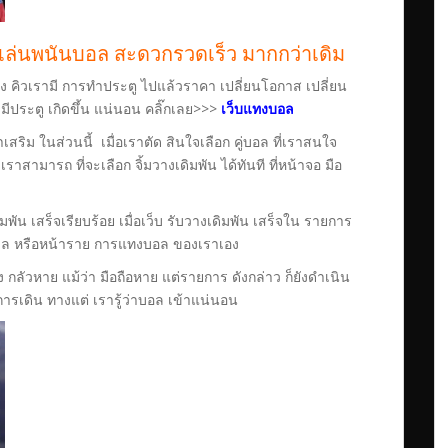
เล่นพนันบอล สะดวกรวดเร็ว มากกว่าเดิม
ถึง คิวเรามี การทำประตู ไปแล้วราคา เปลี่ยนโอกาส เปลี่ยน
ามีประตู เกิดขึ้น แน่นอน คลิ๊กเลย>>>
เว็บแทงบอล
ริม ในส่วนนี้ เมื่อเราตัด สินใจเลือก คู่บอล ที่เราสนใจ
สามารถ ที่จะเลือก จิ้มวางเดิมพัน ได้ทันที ที่หน้าจอ มือ
มพัน เสร็จเรียบร้อย เมื่อเว็บ รับวางเดิมพัน เสร็จใน รายการ
บดุล หรือหน้าราย การแทงบอล ของเราเอง
ง กลัวหาย แม้ว่า มือถือหาย แต่รายการ ดังกล่าว ก็ยังดำเนิน
การเดิน ทางแต่ เรารู้ว่าบอล เข้าแน่นอน