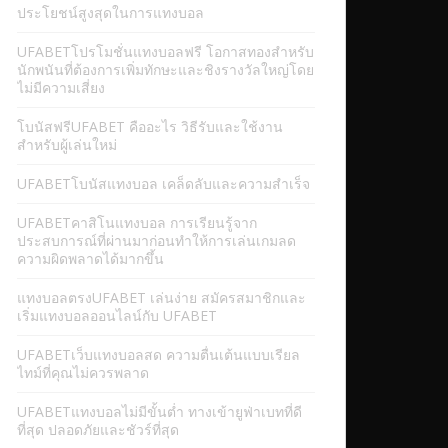
ประโยชน์สูงสุดในการแทงบอล
UFABETโปรโมชั่นแทงบอลฟรี โอกาสทองสำหรับ
นักพนันที่ต้องการเพิ่มทักษะและชิงรางวัลใหญ่โดย
ไม่มีความเสี่ยง
โบนัสฟรีUFABET คืออะไร วิธีรับและใช้งาน
สำหรับผู้เล่นใหม่
UFABETโบนัสแทงบอล เคล็ดลับและความสำเร็จ
UFABETคาสิโนแทงบอล การเรียนรู้จาก
ประสบการณ์ที่ผ่านมาก่อนทำให้การเล่นเกมลด
ความผิดพลาดได้มากขึ้น
แทงบอลตรงUFABET เล่นง่าย สมัครสมาชิกและ
เริ่มแทงบอลออนไลน์กับ UFABET
UFABETเว็บแทงบอลสด ความตื่นเต้นแบบเรียล
ไทม์ที่คุณไม่ควรพลาด
UFABETแทงบอลไม่มีขั้นต่ำ ทางเข้ายูฟ่าเบทที่ดี
ที่สุด ปลอดภัยและชัวร์ที่สุด