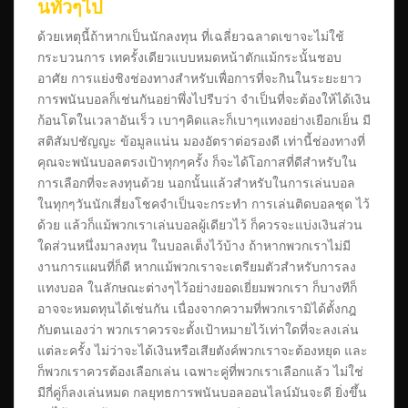
นทั่วๆไป
ด้วยเหตุนี้ถ้าหากเป็นนักลงทุน ที่เฉลี่ยวฉลาดเขาจะไม่ใช้
กระบวนการ เทครั้งเดียวแบบหมดหน้าตักแม้กระนั้นชอบ
อาศัย การแย่งชิงช่องทางสำหรับเพื่อการที่จะกินในระยะยาว
การพนันบอลก็เช่นกันอย่าพึ่งไปรีบว่า จำเป็นที่จะต้องให้ได้เงิน
ก้อนโตในเวลาอันเร็ว เบาๆคิดและก็เบาๆแทงอย่างเยือกเย็น มี
สติสัมปชัญญะ ข้อมูลแน่น มองอัตราต่อรองดี เท่านี้ช่องทางที่
คุณจะพนันบอลตรงเป้าทุกๆครั้ง ก็จะได้โอกาสที่ดีสำหรับใน
การเลือกที่จะลงทุนด้วย นอกนั้นแล้วสำหรับในการเล่นบอล
ในทุกๆวันนักเสี่ยงโชคจำเป็นจะกระทำ การเล่นติดบอลชุด ไว้
ด้วย แล้วก็แม้พวกเราเล่นบอลผู้เดียวไว้ ก็ควรจะแบ่งเงินส่วน
ใดส่วนหนึ่งมาลงทุน ในบอลเต็งไว้บ้าง ถ้าหากพวกเราไม่มี
งานการแผนที่ก็ดี หากแม้พวกเราจะเตรียมตัวสำหรับการลง
แทงบอล ในลักษณะต่างๆไว้อย่างยอดเยี่ยมพวกเรา ก็บางทีก็
อาจจะหมดทุนได้เช่นกัน เนื่องจากความที่พวกเรามิได้ตั้งกฎ
กับตนเองว่า พวกเราควรจะตั้งเป้าหมายไว้เท่าใดที่จะลงเล่น
แต่ละครั้ง ไม่ว่าจะได้เงินหรือเสียตังค์พวกเราจะต้องหยุด และ
ก็พวกเราควรต้องเลือกเล่น เฉพาะคู่ที่พวกเราเลือกแล้ว ไม่ใช่
มีกี่คู่ก็ลงเล่นหมด กลยุทธการพนันบอลออนไลน์มันจะดี ยิ่งขึ้น