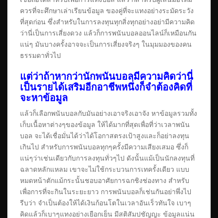
ควรที่จะศึกษาเล่าเรียนข้อมูล ของคู่ที่จะแทงอย่างระมัดระวัง
ที่สุดก่อน ซึ่งสำหรับในการลงทุนทุกสิ่งทุกอย่างอย่ามีความคิด
ว่านี่เป็นการเสี่ยงดวง แล้วก็การพนันบอลออนไลน์ก็เหมือนกัน
แน่ๆ มันบางครั้งอาจจะเป็นการเสี่ยงจริงๆ ในมุมมองของคน
ธรรมดาทั่วไป
แต่ว่าถ้าหากว่านักพนันบอลมีความคิดว่านี่
เป็นรายได้เสริมอีกอาชีพหนึ่งก็จำต้องคิดที่
จะหาข้อมูล
แล้วก็เลือกพนันบอลกับมันอย่างเอาจริงเอาจัง หาข้อมูลรวมทั้ง
เก็บเนื้อหาต่างๆของข้อมูล ให้ได้มากที่สุดเพื่อที่ว่าเวลาพนัน
บอล จะได้เชื่อมั่นได้ว่าได้โอกาสตรงเป้าสูงและก็อย่าลงทุน
เกินไป สำหรับการพนันบอลทุกๆครั้งมีความเสียงเสมอ ซึ่งก็
แน่ๆว่าเช่นเดียวกับการลงทุนทั่วๆไป ดังนั้นแม้เป็นนักลงทุนที่
ฉลาดหลักแหลม เขาจะไม่ใช้กระบวนการเทครั้งเดียว แบบ
หมดหน้าตักแม้กระนั้นชอบอาศัยการฉกชิงช่องทาง สำหรับ
เพื่อการที่จะกินในระยะยาว การพนันบอลก็เช่นกันอย่าพึ่งไป
รีบว่า จำเป็นต้องให้ได้เงินก้อนโตในเวลาอันเร็วทันใจ เบาๆ
คิดแล้วก็เบาๆแทงอย่างเยือกเย็น มีสติสัมปชัญญะ ข้อมูลแน่น