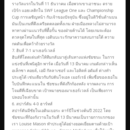
รางวัลแรกในวันที่ 11 ธันวาคม เมื่อพวกเขาเอาชนะ ดราย
เบิร์ก แอธเลติกใน SWF League One และ Championship
Cup การเผชิญหน้า กับเจ้าของปัจจุบัน ซึ่งอยู่ในดิวิชั่นด้านบน
มันเป็นเกมที่ตึงเครียดตลอดทั้งเกม ฝ่ายเมืองหลวงไม่สามารถ
หาทางผ่านแนวรับที่ดื้อรั้น ของฝ่ายค้านได้ โดยเกมจะต้อง
ดวลจุดโทษในที่สุด เอดินบะระรักษาความสงบภายใต้ ความ
กดดันเพื่อคว้าถ้วยรางวัล
7. ฮิบส์ 7-1 มาเธอร์เวลล์
ฮิบส์ที่โดดเด่นทำให้ทีมกลับมาสู่เส้นทางแห่งชัยชนะ ในการ
แข่งขันที่เพนิคูอิก พาร์ค เมื่อวันที่ 13 มีนาคม เกมดังกล่าวเห็น
อเล็กซา คอยล์, เอมี กัลลาเชอร์ และไอลิดห์ อดัมส์ ต่างทำ
ประตูได้ เช่นเดียวกับกัปตันโจเอล เมอร์เรย์ เพิ่มชื่อของเธอใน
ใบบันทึกคะแนนใน ชัยชนะที่ดังกึกก้องหลัง จากผลงาน การ
โจมตีที่เฉียบขาด เป้าหมายของมาเธอร์เวลล์ เป็นเพียงการ
ปลอบใจเท่านั้น
6. สปาร์ตัน 4-0 ฮาร์ทส์
สปาร์ตันมีชัยในเอดินเบอระ ดาร์บีในช่วงต้นปี 2022 โดย
ชัยชนะที่ก้องกังวานในวันที่ 13 มีนาคมเป็นรายการแรกของ
เรา Louise Mason ทำประตูได้อย่างยอดเยี่ยมตามด้วยเป้า