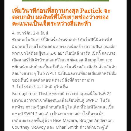
เพิ่มวินาทีก่อนที่สถานกงสุล Partick จะ
ตอบกลับ ผลลัพธ์ที่ได้ขยายช่องว่างของ
คะแนนเป็นเจ็ดระหว่างสี่และห้า
4. สปาร์ตัน 2-0 ฮิบส์
ชัยชนะในวันดาร์บี้อีกครั้งสำหรับสปาร์ตันในปีนี้คือวันที่ 6
มีนาคม โดยสโมสรเอดินเบอระเหนือสร้างความปั่นป่วนเมื่อ
พวกเขาไล่ต้อนผู้ชนะ 2-0 อย่างไอน์สลี พาร์ค เบ็คกี้ กัลเบรธ
เปิดสกอร์ให้เจ้าบ้านก่อนครึ่งแรก ซัดบอลเสียบมุมไกล เธอ
พยักหน้ากลับบ้านเป็นครั้งที่สองในครึ่งหลัง เมื่อฮิบส์จบอันดับ
สี่อย่างสบายๆ ใน SWPL1 นี่เป็นผลงานที่ยอดเยี่ยมสำหรับทีม
ของเด็บบี แมคคัลลอช แต่จะมีสิ่งที่ดีกว่าตามมา
3. โบโรห์มัวร์ 4-1 ดันดี ยูไนเต็ด
Boroughmuir Thistle ทราบดีว่าจะเข้าสู่เกมนี้ในวันที่ 24
เมษายนว่าพวกเขาต้องชนะเพื่อเลื่อนชั้นสู่ SWPL1 ในวัน
สุดท้าย การเผชิญหน้ากับดันดี ยูไนเต็ด ที่ไม่แพ้ใครและเป็น
แชมป์ SWPL2 อยู่แล้ว เป็นงานยาก อย่างไรก็ตาม ฝั่ง
เอดินบะระลุกขึ้นสู้ด้วย Elise Macara, Brogan Anderson,
Courtney McAvoy และ Mhari Smith ต่างก็ทำประตูได้