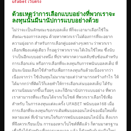
ufabet เว็บตรง
ด้วยเหตุว่าการเลือกแบบอย่างที่พวกเราจะ
ลงทุนนั้นมีนานัปการแบบอย่างด้วย
ไม่ว่าจะเป็นลักษณะของบอลเต็ง ที่ก็จะเอามาเลือกใช้ใน
ลัษณะของการลงทุน ด้วยหากพวกเราไม่ต้องการที่จะอยาก
ความยุ่งยาก สำหรับการเลือกคู่บอลต่างๆเพราะว่าพวกเรา
เลือกเพียงแค่คู่เดียว ก็รอดูว่าพวกเราจะได้เงินใช้ไหม ซึ่งนับ
ว่าเป็นอีกแบบอย่างหนึ่ง ที่ปราศจากความสลับซับซ้อนสำหรับ
การเลือกเล่น หรือการเลือกที่จะลงทุนกับการพนันบอลสเต็ป ที่
มันจะนิยมเลือกใช้สำหรับเพื่อการลงทุนกันด้วยเนื่องจากว่า
เนื่องจากว่า ใช้เงินทุนไม่มากมายแต่ว่าสามารถสร้างกำไร ให้
ได้มากกว่าที่คิดไว้ก็เลยทำให้การเลือกเล่นบอลสเต็ป ได้รับ
ความนิยมมากขึ้นเรื่อยๆ และก็อีกนานัปการแบบอย่าง ที่พวก
เราสามารถที่จะเรียนได้จากเว็บไซต์ ที่พวกเราเลือกใช้เพื่อ
สำหรับ ในการลงทุนแต่ละครั้ง UFABET พนันบอล168 เมื่อ
การเลือกที่จะลงทุนกับการเดิมพันบอลออนไลน์ของมือใหม่ทั้ง
หลายแหล่ ที่เข้ามาสนใจกับการพนันบอลออนไลน์นั้น สิ่งแรก
ที่จึงควรเรียนเป็น การมองหาเว็บไซต์ที่ดีแล้ว ก็ตามมาตรฐาน
เชื่อถือได้สำหรับเพื่อการแทงบอล แล้ว ก็สำหรับผู้เล่นมือใหม่