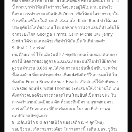
ต่อเซลติกและพลาดโอกาสในแคปิตอล คัพในเอดินบะระ ดาร์
บี้ พวกเขาทำให้แน่ใจว่าการวิ่งจะคงอยู่ได้ไม่นาน อย่างไร
ก็ตาม การทำลายแฮมิลตันที่ Oriam เพื่อให้แน่ใจว่าการบุกใน
บ้านที่ไม่แพ้ใครในลีกจะดำเนินต่อไป Katie Rood ทำได้สอง
ประตูคือไฮไลท์ของเกม โดยนักหวดชาวนิวซีแลนด์ทำแต้มได้
จากระยะไกล Georgia Timms, Cailin Michie และ Jenny
Smith ได้ร่วมแสดงด้วยเพื่อทำให้มันเป็นวันที่น่าจดจำ
9. ฮิบส์ 1-1 ฮาร์ทส์
เกมที่อีสเตอร์ โร้ดเมื่อวันที่ 27 พฤศจิกายนเป็นเกมเอดินบะระ
ดาร์บี้ นัดแรกของฤดูกาล 2022/23 และมันก็ไม่ทำให้ผิดหวัง
ฝูงชนจำนวน 8,066 คนได้เห็นการแข่งขันที่เข้มข้น ระหว่าง
ทั้งสองฝ่าย ที่ยอมทำทุกอย่าง เพื่อแย่งชิงสิทธิในการคุยโม้ ใน
ท้องถิ่น Emma Brownlie ของ Hearts เปิดสกอร์ให้กับทีมของ
Eva Olid ก่อนที่ Crystal Thomas จะตีเสมอให้เจ้าบ้านได้ เกม
ดังกล่าวจบลงด้วยการดวลจุดโทษ โดยฮิบส์เป็นฝ่ายชนะ ใน
การคว้าแชมป์แคปิตอล คัพ ทั้งสองทีมมีความสุขพอสมควร
ฮาร์ตส์ได้รับคะแนน ที่ดีบนท้องถนน ในขณะที่เจ้าภาพชู
แคปปิตอลคัพรุ่นแรก
8. เอดินเบิร์ก 0-0 ดรายเบิร์ก แอธเลติก (5-4 จุดโทษ)
รอบชิงชนะเลิศรายการเดียว ในรายการนี้ เอดินเบอระชูถ้วย