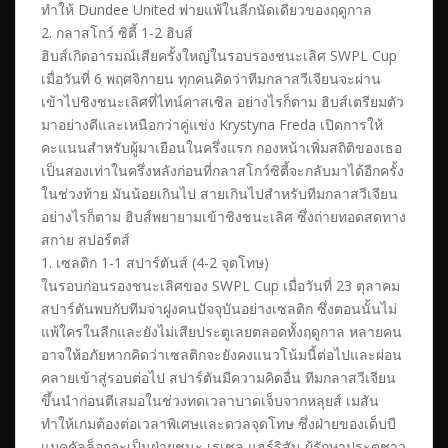
ทำให้ Dundee United พ่ายแพ้ในลีกนัดเดียวของฤดูกาล
2. กลาสโกว์ ซิตี้ 1-2 ฮิบส์
ฮิบส์เกิดอารมณ์เสียครั้งใหญ่ในรอบรองชนะเลิศ SWPL Cup
เมื่อวันที่ 6 พฤศจิกายน ทุกคนคิดว่าทีมกลาสวีเจียนจะผ่าน
เข้าไปชิงชนะเลิศที่ไทน์คาสเซิล อย่างไรก็ตาม ฮิบส์เตรียมตัว
มาอย่างดีและเหนือกว่าคู่แข่ง Krystyna Freda เปิดการให้
คะแนนสำหรับผู้มาเยือนในครึ่งแรก กองหน้าเพิ่มสถิติของเธอ
เป็นสองเท่าในครึ่งหลังก่อนที่กลาสโกว์ซิตี้จะกลับมาได้อีกครั้ง
ในช่วงท้าย มันน้อยเกินไป สายเกินไปสำหรับทีมกลาสวีเจียน
อย่างไรก็ตาม ฮิบส์พยายามเข้าชิงชนะเลิศ ซึ่งถ่ายทอดสดทาง
สกาย สปอร์ตส์
1. เซลติก 1-1 สปาร์ตันส์ (4-2 จุดโทษ)
ในรอบก่อนรองชนะเลิศของ SWPL Cup เมื่อวันที่ 23 ตุลาคม
สปาร์ตันพบกับทีมจ่าฝูงคนปัจจุบันอย่างเซลติก ซึ่งตอนนั้นไม่
แพ้ใครในลีกและยังไม่เสียประตูเลยตลอดทั้งฤดูกาล หลายคน
อาจให้อภัยหากคิดว่าเซลติกจะยังคงแนวโน้มนี้ต่อไปและผ่อน
คลายเข้าสู่รอบต่อไป สปาร์ตันมีความคิดอื่น ทีมกลาสวีเจียน
ขึ้นนำก่อนตีเสมอในช่วงทดเวลาบาดเจ็บจากหลุยส์ เมสัน
ทำให้เกมต้องต่อเวลาพิเศษและดวลจุดโทษ ซึ่งฝ่ายของเด็บบี
แมคคัลล็อกจะเป็นฝ่ายชนะ เรเชล แฮร์ริสัน ผู้รักษาประตูชาว