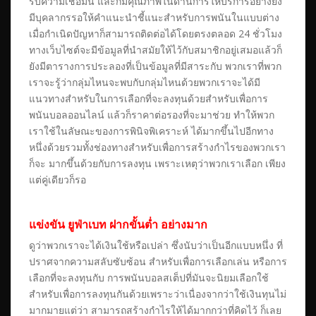
รับความเชื่อมั่น และก็มีคุณภาพในด้านการให้บริการอย่างยิ่ง
มีบุคลากรรอให้คำแนะนำชี้แนะสำหรับการพนันในแบบต่าง
เมื่อกำเนิดปัญหาก็สามารถติดต่อได้โดยตรงตลอด 24 ชั่วโมง
ทางเว็บไซต์จะมีข้อมูลที่นำสมัยให้ไว้กับสมาชิกอยู่เสมอแล้วก็
ยังมีตารางการประลองที่เป็นข้อมูลที่มีสาระกับ พวกเราที่พวก
เราจะรู้ว่ากลุ่มไหนจะพบกับกลุ่มไหนด้วยพวกเราจะได้มี
แนวทางสำหรับในการเลือกที่จะลงทุนด้วยสำหรับเพื่อการ
พนันบอลออนไลน์ แล้วก็ราคาต่อรองที่จะมาช่วย ทำให้พวก
เราใช้ในลัษณะของการพินิจพิเคราะห์ ได้มากขึ้นไปอีกทาง
หนึ่งด้วยรวมทั้งช่องทางสำหรับเพื่อการสร้างกำไรของพวกเรา
ก็จะ มากขึ้นด้วยกับการลงทุน เพราะเหตุว่าพวกเราเลือก เพียง
แต่คู่เดียวก็รอ
แข่งขัน ยูฟ่าเบท ฝากขั้นต่ำ อย่างมาก
ดูว่าพวกเราจะได้เงินใช้หรือเปล่า ซึ่งนับว่าเป็นอีกแบบหนึ่ง ที่
ปราศจากความสลับซับซ้อน สำหรับเพื่อการเลือกเล่น หรือการ
เลือกที่จะลงทุนกับ การพนันบอลสเต็ปที่มันจะนิยมเลือกใช้
สำหรับเพื่อการลงทุนกันด้วยเพราะว่าเนื่องจากว่าใช้เงินทุนไม่
มากมายแต่ว่า สามารถสร้างกำไรให้ได้มากกว่าที่คิดไว้ ก็เลย