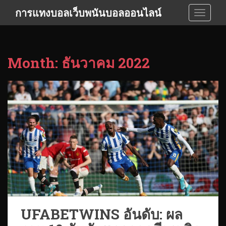
S
การแทงบอลเว็บพนันบอลออนไลน์
TOGGLE
k
i
p
t
Month:
ธันวาคม 2022
o
m
a
i
n
c
o
n
t
e
n
t
UFABETWINS อันดับ: ผล