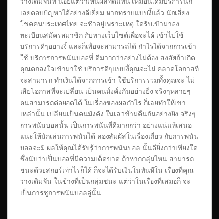
วางเดิมพันที่ น้อยแต่ว่าเห็นผลทดแทน เหมือนเดิมบริการนี้ก็
เลยตอบปัญหาได้อย่างดีเยี่ยม หากทราบแบบงี้แล้ว นักเสี่ยง
โชคคนประเทศไทย จะช้าอยู่เพราะเหตุ ใดรีบเข้ามาลง
ทะเบียนสมัครสมาชิก กับทางเว็บไซต์เพื่อจะได้ เข้าไปใช้
บริการดีๆอย่างงี้ และก็เพื่อจะสามารถได้ กำไรได้จากการเข้า
ใช้ บริการการพนันบอลที่ ดีมากกว่าอย่างไม่ต้อง สงสัยถ้าเกิด
คุณตกลงใจเข้ามาใช้ บริการดีๆแบบงี้คุณจะไม่ คลาดโอกาสที่
จะสามารถ ทำเงินได้จากการเข้า ใช้บริการรวมทั้งคุณจะ ไม่
เสียโอกาสที่จะเปลี่ยน เป็นคนมั่งคั่งกันอย่างยิ่ง จริงๆหลายๆ
คนสามารถต่อยอดได้ ในเรื่องของผลกำไร ก็เลยทำให้เขา
เหล่านั้น เปลี่ยนเป็นคนมั่งคั่ง ในเลวข้ามคืนกันอย่างยิ่ง จริงๆ
การพนันบอลนั้น เป็นการพนันที่ดีมากกว่า อย่างแน่แท้เสนอ
แนะให้นักเล่นการพนันได้ ลองสัมผัสในเรื่องเกี่ยว กับการพนัน
บอลจะมี ผลให้คุณได้รับรู้ว่าการพนันบอล นั้นดียิ่งกว่าเพียงใด
ซึ่งนับว่าเป็นบอลที่มีความเด็ดขาด ถ้าหากกลุ่มไหน สามารถ
ชนะด้วยสกอร์เท่าไรก็ได้ ก็จะได้รับเงินในทันทีใน เรื่องที่คุณ
วางเดิมพัน ในข้างที่เป็นกลุ่มชนะ แต่ว่าในเรื่องที่เสมอก็ จะ
เป็นการชูการพนันบอลคู่นั้น