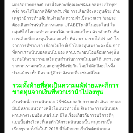
มองอัตราต่อรองดี เท่านี้จังหวะที่คุณจะพนันบอลตรงเป้าทุกๆ
ครั้ง ก็จะได้โอกาสที่ดีสำหรับเพื่อ การเลือกที่จะลงทุนด้วย ด้วย
เหตุว่ามีการทำแต้มกันง่ายเกินความจำเป็นพวกเรา ก็เลยจะ
ต้องเลือกสำหรับในการลงทุน
UFABETคาสิโนออนไลน์
ใน
กลุ่มที่ได้โอกาสทำคะแนนได้มากน้อยแต่ไหน ด้วยสำหรับเพื่อ
การเลือกที่จะลงทุนในแต่ละครั้ง ที่พวกเราอยากได้สร้างกำไร
จากการที่พวกเรา เลือกเว็บไซต์เข้าไปลงทุนเพราะฉะนั้น การ
ที่พวกเราพนันบอลแบบไม่มอง ส่วนประกอบโอบล้อมต่างๆนั้น
จะก่อให้พวกเราหมดเงินทุนสำหรับการพนันบอลได้ เพราะเหตุ
ว่าพวกเราจะพนันบอลทุกคู่ที่ชิงชัยกัน โดยไม่คิดถึงอะไรทั้ง
ปวงแม้กระทั้ง มีความรู้สึกว่าจังหวะที่จะชนะมีไหม
รวมทั้งท้ายที่สุดเป็นความแพ้พ่ายและก็การ
ขาดทุนจากเงินที่พวกเรานำไปลงทุน
สำหรับเพื่อการพนันบอล วิธีพนันบอลกับการจะทำเงินจากบอล
มันมีหลายแนวทางหนึ่งในแนวทางนั้น ก็เพราะการพนันบอล
ผ่านทางระบบอินเตอร์เน็ต มีในเรื่องเกี่ยวกับการบริการดีๆ
แบบนี้อย่างไรล่ะก็เลยทำให้การพนันบอลนั้น สนุกมากขึ้น
เรื่อยๆรวมทั้งยิ่งในปี 2018 นี้ยิ่งมีหลายเว็บไซต์พนันบอล