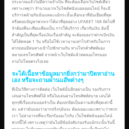
ประมาณแล้วไม่มีความจำเป็น ที่จะต้องเลือกเว็บไซต์เดียว
เพราะเหตุว่า จำนวนมากเว็บไซต์พนันบอลออนไลน์ ก็จะมี
บริการคล้ายกันนั่นแหละแม้กระนั้นเลือกเอาที่มันเยี่ยมที่สุด
หรือตอบปัญหาพวกเราได้มาที่สุดอย่าง UFABET 168 ถัดไปที่
จำต้องที่จะเทียบเคียงเป็น การให้บริการ เกี่ยวกับเงิน อันนี้
สำคัญเป็นที่สุดเรื่องเงินเรื่องสำคัญ จะต้องมองว่าฝากเบิกเงิน
ได้ได้ตลอด 1 วัน หรือไม่ใช้เวลานานเท่าไรสำหรับในการ
ฝากถอนมีหนทางเข้าไปซักถามกัน ทางโทรคำศัพท์มอง
หมายเลขโทรศัพท์ จากหน้าเว็บไซต์แล้วทดลองโทรมอง
ถามไถ่โดยตรงไปเลย
จะได้เนื้อหาข้อมูลมากยิ่งกว่ามาปิดหาอ่าน
เอง หรือจะถามผ่านแอ๊พต่างๆ
ที่เป็นวิถีทางการติดต่อ เว็บไซต์นั้นอีกอย่างเป็น รองรับการ
เล่นผ่านโทรศัพท์ได้ หรือไม่เล่นผ่านโทรศัพท์สบาย เล่นได้
ทุกๆที่เรื่องเล่นบอลจำเป็น ต้องปกปิดเป็นความลับที่สุดเท่านี้
ล่ะ แต่ว่ามันมองว่ามากจริงๆมันจะ ต้องเยอะแยะเพราะว่าพวก
เรา ไม่สามารถที่จะเรียกร้องอะไรกับ เว็บไซต์พนันออนไลน์
พวกนี้ได้ เพราะเหตุว่ามันไม่มีข้อบังคับรองรับแม้กระนั้นวันนี้
พวกเรา ไม่ต้องพบเจออยู่กับเรื่องเลวร้าย อย่างงั้นอีกต่อไป