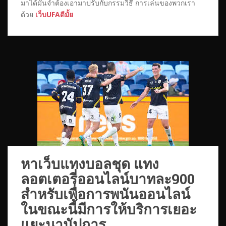
มาได้มันจำต้องเอามาปรับกับกรรมวิธี การเล่นของพวกเรา
ด้วย
เว็บUFAดีมั้ย
หาเว็บแทงบอลชุด แทง​
ลอตเตอรี่​ออนไลน์​บาท​ละ​900​
สำหรับเพื่อการพนันออนไลน์
ในขณะนี้มีการให้บริการเยอะ
แยะนานัปการ