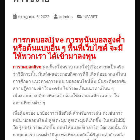
กรกฎาคม 5, 2022
admins
UFABET
การกดบอลlive การพนันบอลสูงต่ำ
หรือต้นแบบอื่น ๆ พื้นที่เว็บไซต์ จะมี
ให้พวกเรา ได้เข้ามาลงทุน
การกดบอลlive
คุณก็จะไม่ทราบ และไม่รู้เรื่องความเป็นจริง
ว่าวิธีการนั้น มันส่งผลประกอบกิจการที่ดี เลิศน้อยมากแค่ไหน
การศึกษา แนวทางการพนัน บอลออนไลน์นั้น มันจะต้องอาศัย
ความรู้ความเข้าใจนะครับ ไม่ว่าจะเป็นแนวทางไหน ๆ
เนื่องจากบาง ทีบางทีอาจจำ ต้องใช้ความเฉลียวฉลาด ใน
สถานที่การต่าง ๆ
เพื่อคุ้มครอง ปกป้องการเสียตังค์ สำหรับการเล่น ดังเช่นการ
พนัน บอลออนไลน์ ลูกเตะมุม ลูกเตะมุมที่เกิดขึ้น ในเกมไม่มีผู้
ใด รู้ขอรับว่าจะเกิดขึ้น ตอนไหนและก็เวลาใด โดยเหตุนั้น ถ้า
หากพวกเรา แทงต่ำ10ลูก พอเพียงเตะกันได้9ลูก แล้วยังเหลือ