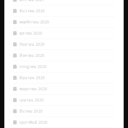
ธันวาคม 2020
พฤศจิกายน 2020
ตุลาคม 2020
กันยายน 2020
สิงหาคม 2020
กรกฎาคม 2020
มิถุนายน 2020
พฤษภาคม 2020
เมษายน 2020
มีนาคม 2020
กุมภาพันธ์ 2020