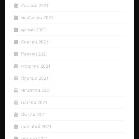
ธันวาคม 2021
พฤศจิกายน 2021
ตุลาคม 2021
กันยายน 2021
สิงหาคม 2021
กรกฎาคม 2021
มิถุนายน 2021
พฤษภาคม 2021
เมษายน 2021
มีนาคม 2021
กุมภาพันธ์ 2021
มกราคม 2021