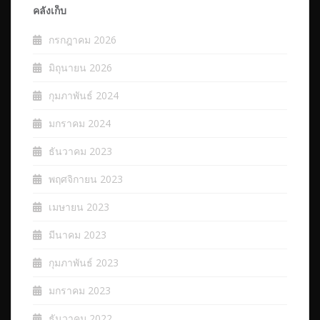
คลังเก็บ
กรกฎาคม 2026
มิถุนายน 2026
กุมภาพันธ์ 2024
มกราคม 2024
ธันวาคม 2023
พฤศจิกายน 2023
เมษายน 2023
มีนาคม 2023
กุมภาพันธ์ 2023
มกราคม 2023
ธันวาคม 2022