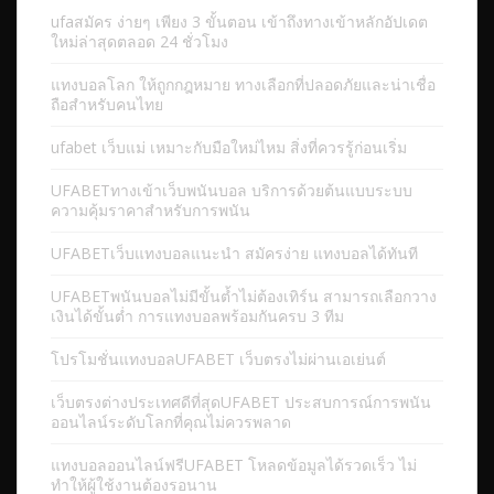
ufaสมัคร ง่ายๆ เพียง 3 ขั้นตอน เข้าถึงทางเข้าหลักอัปเดต
ใหม่ล่าสุดตลอด 24 ชั่วโมง
แทงบอลโลก ให้ถูกกฎหมาย ทางเลือกที่ปลอดภัยและน่าเชื่อ
ถือสำหรับคนไทย
ufabet เว็บแม่ เหมาะกับมือใหม่ไหม สิ่งที่ควรรู้ก่อนเริ่ม
UFABETทางเข้าเว็บพนันบอล บริการด้วยต้นแบบระบบ
ความคุ้มราคาสำหรับการพนัน
UFABETเว็บแทงบอลแนะนำ สมัครง่าย แทงบอลได้ทันที
UFABETพนันบอลไม่มีขั้นต้ำไม่ต้องเทิร์น สามารถเลือกวาง
เงินได้ขั้นต่ำ การแทงบอลพร้อมกันครบ 3 ทีม
โปรโมชั่นแทงบอลUFABET เว็บตรงไม่ผ่านเอเย่นต์
เว็บตรงต่างประเทศดีที่สุดUFABET ประสบการณ์การพนัน
ออนไลน์ระดับโลกที่คุณไม่ควรพลาด
แทงบอลออนไลน์ฟรีUFABET โหลดข้อมูลได้รวดเร็ว ไม่
ทำให้ผู้ใช้งานต้องรอนาน