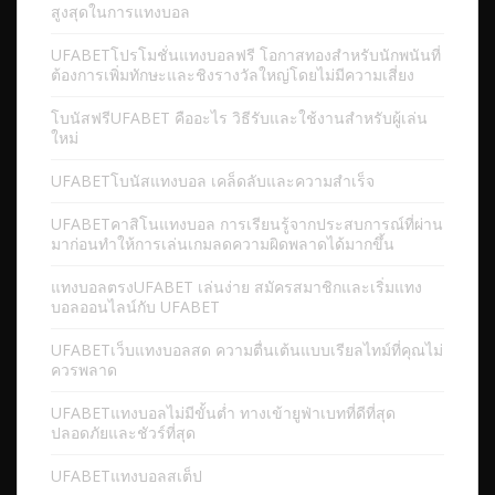
สูงสุดในการแทงบอล
UFABETโปรโมชั่นแทงบอลฟรี โอกาสทองสำหรับนักพนันที่
ต้องการเพิ่มทักษะและชิงรางวัลใหญ่โดยไม่มีความเสี่ยง
โบนัสฟรีUFABET คืออะไร วิธีรับและใช้งานสำหรับผู้เล่น
ใหม่
UFABETโบนัสแทงบอล เคล็ดลับและความสำเร็จ
UFABETคาสิโนแทงบอล การเรียนรู้จากประสบการณ์ที่ผ่าน
มาก่อนทำให้การเล่นเกมลดความผิดพลาดได้มากขึ้น
แทงบอลตรงUFABET เล่นง่าย สมัครสมาชิกและเริ่มแทง
บอลออนไลน์กับ UFABET
UFABETเว็บแทงบอลสด ความตื่นเต้นแบบเรียลไทม์ที่คุณไม่
ควรพลาด
UFABETแทงบอลไม่มีขั้นต่ำ ทางเข้ายูฟ่าเบทที่ดีที่สุด
ปลอดภัยและชัวร์ที่สุด
UFABETแทงบอลสเต็ป