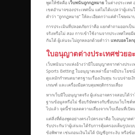
พูดให้ชัดคือ
เว็บพนันถูกกฎหมาย
ในต่างประเทศ อ
เขตอำนาจของประเทศนั้น แต่ไม่ได้แปลว่าผู้เล่น
คำว่า “ถูกกฎหมาย” ให้ละเอียดกว่าแค่คำโฆษณาบ
การประเมินที่ปลอดภัยกว่าคือ แยกคำถามออกเป็น
จริงหรือไม่ สอง การเข้าใช้งานจากประเทศไทยมี
กันได้ ผู้เล่นจะไม่ถูกหลอกด้วยคำว่า
แทงบอลโลกถ
ใบอนุญาตต่างประเทศช่วยอะ
เว็บพนันบางแห่งอ้างว่ามีใบอนุญาตจากต่างประเ
Sports Betting ใบอนุญาตเหล่านี้อาจมีประโยช
ดูแลมักกำหนดมาตรฐานเรื่องเงินทุน ระบบจ่ายเงิน
เกณฑ์ และเครื่องมือควบคุมพฤติกรรมเสี่ยง
หากเว็บมีใบอนุญาตจริง ผู้เล่นอาจตรวจสอบได
ฐานข้อมูลหรือไม่ ชื่อบริษัทตรงกับชื่อบนเว็บไซต
ไปแล้ว จุดนี้ช่วยลดความเสี่ยงจากเว็บเถื่อนที่เปิด
แต่สิ่งที่ต้องพูดอย่างตรงไปตรงมาคือ ใบอนุญา
รับประกันว่าผู้เล่นจะได้รับการคุ้มครองเต็มรูปแ
ข้อพิพาท เช่นถอนเงินไม่ได้ บัญชีถูกระงับ หรือข