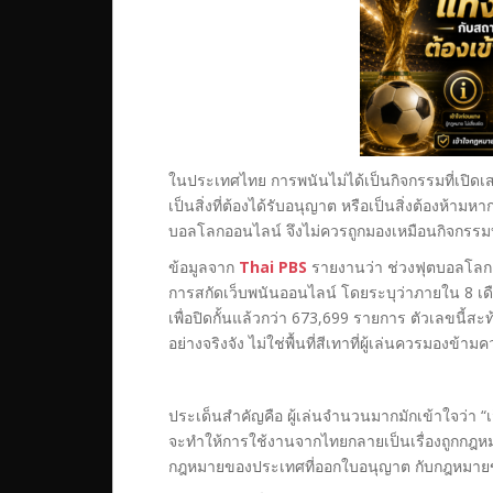
ในประเทศไทย การพนันไม่ได้เป็นกิจกรรมที่เปิ
เป็นสิ่งที่ต้องได้รับอนุญาต หรือเป็นสิ่งต้องห้
บอลโลกออนไลน์ จึงไม่ควรถูกมองเหมือนกิจกรรมบั
ข้อมูลจาก
Thai PBS
รายงานว่า ช่วงฟุตบอลโลก 
การสกัดเว็บพนันออนไลน์ โดยระบุว่าภายใน 8 
เพื่อปิดกั้นแล้วกว่า 673,699 รายการ ตัวเลขนี้ส
อย่างจริงจัง ไม่ใช่พื้นที่สีเทาที่ผู้เล่นควรมองข้
ประเด็นสำคัญคือ ผู้เล่นจำนวนมากมักเข้าใจว่า “เ
จะทำให้การใช้งานจากไทยกลายเป็นเรื่องถูกกฎหมา
กฎหมายของประเทศที่ออกใบอนุญาต กับกฎหมายของปร