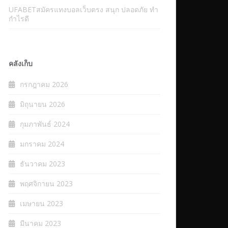
UFABETสมัครแทงบอลเว็บตรง สนุก ปลอดภัย ทำ
กำไรดี
คลังเก็บ
กรกฎาคม 2026
มิถุนายน 2026
กุมภาพันธ์ 2024
มกราคม 2024
ธันวาคม 2023
พฤศจิกายน 2023
เมษายน 2023
มีนาคม 2023