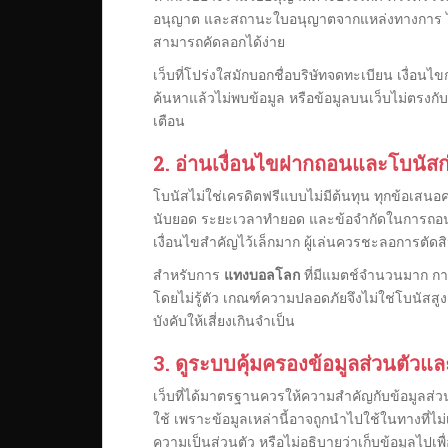
อนุญาต และสถานะใบอนุญาตจากแหล่งทางการ ไม่คว
สามารถคัดลอกได้ง่าย
เว็บที่โปร่งใสมักบอกชื่อบริษัทจดทะเบียน เงื่อ
ค้นหาแล้วไม่พบข้อมูล หรือข้อมูลบนเว็บไม่ตรง
เตือน
2. อ่านเงื่อนไขฝากถอนและโบนัสก
โบนัสไม่ใช่เครดิตฟรีแบบไม่มีต้นทุน ทุกข้อเสนอคว
นับยอด ระยะเวลาทำยอด และข้อจำกัดในการถอนเง
เงื่อนไขสำคัญไว้เล็กมาก ผู้เล่นควรชะลอการตัดส
สำหรับการ
แทงบอลโลก
ที่มีแมตช์จำนวนมาก การ
โดยไม่รู้ตัว เกณฑ์ความปลอดภัยจึงไม่ใช่โบนัสสูงส
บังคับให้เสี่ยงเกินจำเป็น
3. ดูระบบคุ้มครองข้อมูลส่วนตัวแ
เว็บที่ได้มาตรฐานควรให้ความสำคัญกับข้อมูลส่ว
ใช้ เพราะข้อมูลเหล่านี้อาจถูกนำไปใช้ในทางที่ไ
ความเป็นส่วนตัว หรือไม่อธิบายว่าเก็บข้อมูลไปเพื่อ