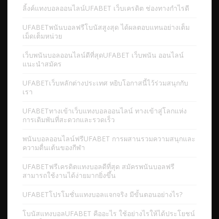
ลิ้งค์แทงบอลออนไลน์UFABET เว็บเครดิต ช่องทางกำไรดี
UFABETพนันบอลฟรีโบนัสสูงสุด ได้ผลตอบแทนอย่างเต็ม
เม็ดเต็มหน่วย
เว็บพนันบอลออนไลน์ดีที่สุดUFABET เว็บพนัน ออนไลน์
แนะนำสมัคร
UFABETเว็บหลักต่างประเทศ หยิบโอกาสนี้ไว้ร่วมสนุกกับ
เรา
UFABETทางเข้าเว็บแทงบอลออนไลน์ ทางเข้าสู่โลกแห่ง
การเดิมพันที่สะดวกและรวดเร็ว
พนันบอลออนไลน์ฟรีUFABET การผสานรวมความสนุกและ
ความตื่นเต้นของกีฬา
UFABETฟรีเครดิตแทงบอลดีที่สุด สมัครพนันบอลฟรี
สามารถใช้งานได้ง่ายมากยิ่งขึ้น
UFABETโปรโมชั่นแทงบอลแจกจริง มีขั้นตอนอย่างไร?
โบนัสแทงบอลUFABET คืออะไร ใช้อย่างไรให้ได้ประโยชน์