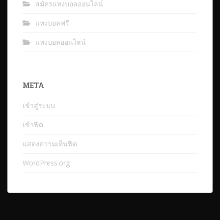
สมัครแทงบอลออนไลน์
แทงบอลฟรี
แทงบอลออนไลน์
META
เข้าสู่ระบบ
เข้าฟีด
แสดงความเห็นฟีด
WordPress.org