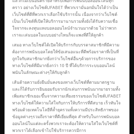
แล้วก็ไม่เป็นอันตรายสำหรับเพื่อการพนันบอลออนไลน์ทุก
คราว อย่างเว็บไซต์UFABET ที่พวกเรามั่นอกมั่นใจได้ว่าเป็น
เว็บไซต์ที่ดีที่พวกเราเลือกใช้บริการนั้น เนื่องจากว่าเว็บไซต์
เป็นเว็บไซต์ที่เปิดให้บริการมานานรวมทั้งยังได้รับความเชื่อ
ใจจากจะลงทุนแทงบอลออนไลน์จำนวนมากด้วย ไม่ว่าพวก
เราจะเล่นบอลในแบบอย่างไหนก็จะแพงที่ดีให้ลูกค้า
เสมอ ทางเว็บไซต์ได้เปิดให้บริการกับบรรดาสมาชิกที่มีความ
ต้องาการพนันบอลโดยให้ข้อเสนอแนะที่ดีพร้อมราคาที่เป็นที่
ถูกใจกับสมาชิกมากยิ่งกว่าเว็บไซต์อื่นๆด้วยการบริการของ
ทางเว็บไซต์ที่มีมากยิ่งกว่า 10 ปี ที่ได้บริการระบบออนไลน์
พนันในลักษณะต่างๆให้กับลูกค้า
เส้นด้ายความยั่งยืนมั่นคงของทางเว็บไซต์ที่ตามมาตรฐาน
และก็ได้รับการยินยอมรับจากนักเล่นการพนันมากมายรวมทั้ง
เพิ่มสมาชิกเยอะขึ้นจากความเที่ยงธรรมของเว็บไซต์UFABET
ทางเว็บไซต์ให้ความใส่ใจกับการให้บริการที่ดีสบาย เร็วทันใจ
พร้อมด้วยเทคโนโลยีที่ล้ำยุครวมทั้งความมีประสิทธิภาพของ
ข้อมูลต่างๆรวมถึงราคาที่ดีเยี่ยมที่สุด สำหรับในการพนันบอล
ออนไลน์ในแต่ละครั้งพวกเราจะต้องให้ความใส่ใจเว็บไซต์ที่
พวกเราได้เลือกเข้าไปใช้บริการควรมีการ