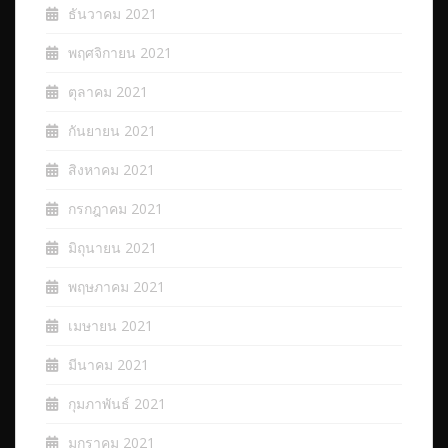
ธันวาคม 2021
พฤศจิกายน 2021
ตุลาคม 2021
กันยายน 2021
สิงหาคม 2021
กรกฎาคม 2021
มิถุนายน 2021
พฤษภาคม 2021
เมษายน 2021
มีนาคม 2021
กุมภาพันธ์ 2021
มกราคม 2021