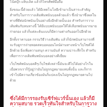
โน้ตบุ๊ก แท็บเล็ต แล้วก็โทรศัพท์มือถือ
ยิ่งขณะนี้ด้วยแล้ว ได้มีเทคโนโลยีเข้ามาเป็นสาระสำคัญ
สำหรับในการวางเดิมพันพนันบอลด้วยแล้ว ซึ่งนำมาซึ่งผลใน
ทางที่ดีต่อนักพนันเป็นอย่างยิ่งอีกด้วยนั้นเอง สำหรับการวาง
เดิมพันกับหนทางนี้ ได้มีแบบพนันบอลให้ได้เลือกพนันมากมาย
ก่ายกอง แล้วก็แต่ละต้นแบบก็มีความต่างกันออกไปอีกด้วย
อีกทั้งราคาบอล กรรมวิธีวางเดิมพัน แล้วก็นักพนันสามารถที่
จะรับดูการถ่ายทอดสดบอลออนไลน์ผ่านทางหน้าเว็บไซต์ได้
อีกด้วย ยิ่งเพิ่มความสนุก ความมันส์ ความน่าระทึกใจ สำหรับ
เพื่อการวางเดิมพันพนันบอลอย่างดีเยี่ยม
เว็บไซต์พนันบอลดีๆเว็บไซต์เหล่านี้มันจะดีไปได้อย่างไรใน
เมื่อพวกเราก็รู้อยู่ว่ามันไม่ถูกกฎหมายแทบทั้งนั้น และก็การ
เข้าไปมีความเกี่ยวข้องมันก็แปลงเป็นไม่ถูกกฎหมายตามไป
ด้วย
ซึ่งได้มีการรองรับเซิร์ฟแวร์นั้นเอง แล้วก็มี
ความสบาย รวดเร็วทันใจสำหรับในการวาง