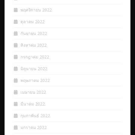
พฤศจิกายน 2022
ตุลาคม 2022
กันยายน 2022
สิงหาคม 2022
กรกฎาคม 2022
มิถุนายน 2022
พฤษภาคม 2022
เมษายน 2022
มีนาคม 2022
กุมภาพันธ์ 2022
มกราคม 2022