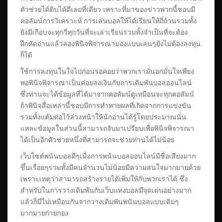
ตัวช่วยได้ดิบได้ดีเลยที่เดียว เพราะที่มาของข่าวพวกนี้ชอบมี
คอลัมน์การวิเคราะห์ การเล่นบอลให้ได้เรียนให้ถี่ถ้วนรวมทั้ง
ยังมีเกือบจะทุกวี่ทุกวันที่จะเล่าเรียนรวมทั้งจำเป็นที่จะต้อง
ฝึกหัดอ่านแล้วลองพินิจพิจารณามองแบบเล่นๆยังไม่ต้องลงทุน
ก็ได้
ใช้การลงทุนในใจไปก่อนรอคอยว่าพวกเรามั่นอกมั่นใจเพียง
พอพินิจพิจารณาเป็นค่อยลงเงินกับการเดิมพันบอลออนไลน์
ซึ่งท่านจะได้ข้อมูลที่ได้มาจากคอลัมน์ดูเหมือนจะทุกคอลัมน์
ถ้าพินิจสื่อเหล่านี้ชอบมีการทำทายผลที่เกิดจากการแข่งขัน
รวมทั้งแต้มต่อไว้ล่วงหน้าให้นักอ่านได้รู้โดยประมาณนั่น
แหละข้อมูลในส่วนนี้สามารถจับมาเปรียบเพื่อพินิจพิจารณา
ได้เป็นอีกตัวช่วยหนึ่งที่สามารถจะช่วยท่านได้ไม่น้อย
เว็บไซต์พนันบอลดีๆเมื่อการพนันบอลออนไลน์มีชื่อเสียงมาก
ขึ้นเรื่อยๆรวมทั้งมีคนจำนวนไม่น้อยมีความสนใจมากมายด้วย
เพราะเหตุว่าสามารถสร้างรายได้เพิ่มให้กับพวกเราได้ ซึ่ง
สำหรับในการวางเดิมพันกับเว็บแทงบอลมีจุดเด่นอย่างมาก
แล้วก็มีไม่เหมือนกันจากวางเดิมพันพนันบอลแบบเดิมๆ
มากมายก่ายกอง