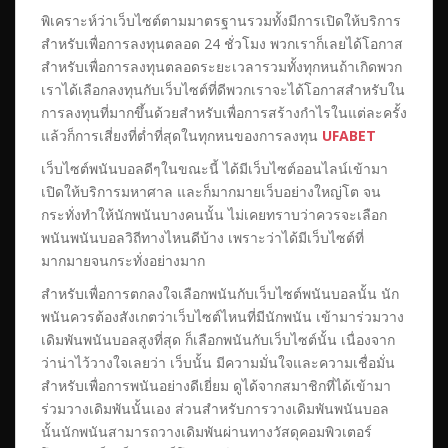
พิเคราะห์ว่าเว็บไซต์ตามมาตรฐานรวมทั้งมีการเปิดให้บริการ
สำหรับเพื่อการลงทุนตลอด 24 ชั่วโมง พวกเราก็เลยได้โอกาส
สำหรับเพื่อการลงทุนตลอดระยะเวลารวมทั้งทุกหนถ้าเกิดพวก
เราได้เลือกลงทุนกับเว็บไซต์ที่ดีพวกเราจะได้โอกาสสำหรับใน
การลงทุนที่มากขึ้นด้วยสำหรับเพื่อการสร้างกำไรในแต่ละครั้ง
แล้วก็การเสี่ยงที่ต่ำที่สุดในทุกหนของการลงทุน
UFABET
เว็บไซต์พนันบอลดีๆในขณะนี้ ได้มีเว็บไซต์ออนไลน์เข้ามา
เปิดให้บริการมหาศาล และก็มากมายเว็บอย่างใหญ่โต จน
กระทั่งทำให้นักพนันบางคนนั้น ไม่เคยทราบว่าควรจะเลือก
พนันพนันบอลวิถีทางไหนดีบ้าง เพราะว่าได้มีเว็บไซต์ที่
มากมายจนกระทั่งอย่างมาก
สำหรับเพื่อการตกลงใจเลือกพนันกับเว็บไซต์พนันบอลนั้น นัก
พนันควรต้องสังเกตว่าเว็บไซต์ไหนที่มีนักพนัน เข้ามาร่วมวาง
เดิมพันพนันบอลสูงที่สุด ก็เลือกพนันกับเว็บไซต์นั้น เนื่องจาก
ว่าน่าไว้วางใจเลยว่า เว็บนั้น มีความมั่นใจและความเชื่อมั่น
สำหรับเพื่อการพนันอย่างดีเยี่ยม ดูได้จากสมาชิกที่ได้เข้ามา
ร่วมวางเดิมพันนั้นเอง ส่วนสำหรับการวางเดิมพันพนันบอล
นั้นนักพนันสามารถวางเดิมพันผ่านทางวัสดุคอมพิวเตอร์