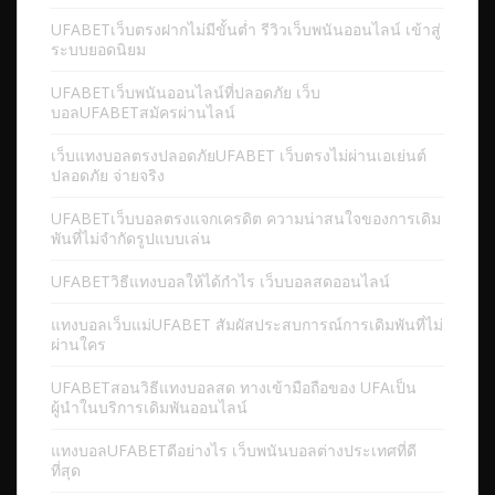
UFABETเว็บตรงฝากไม่มีขั้นต่ำ รีวิวเว็บพนันออนไลน์ เข้าสู่
ระบบยอดนิยม
UFABETเว็บพนันออนไลน์ที่ปลอดภัย เว็บ
บอลUFABETสมัครผ่านไลน์
เว็บแทงบอลตรงปลอดภัยUFABET เว็บตรงไม่ผ่านเอเย่นต์
ปลอดภัย จ่ายจริง
UFABETเว็บบอลตรงแจกเครดิต ความน่าสนใจของการเดิม
พันที่ไม่จำกัดรูปแบบเล่น
UFABETวิธีแทงบอลให้ได้กำไร เว็บบอลสดออนไลน์
แทงบอลเว็บแม่UFABET สัมผัสประสบการณ์การเดิมพันที่ไม่
ผ่านใคร
UFABETสอนวิธีแทงบอลสด ทางเข้ามือถือของ UFAเป็น
ผู้นำในบริการเดิมพันออนไลน์
แทงบอลUFABETดีอย่างไร เว็บพนันบอลต่างประเทศที่ดี
ที่สุด