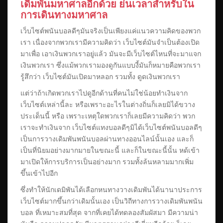
เดิมพันมหาศาลอีกด้วย ย่นเวลาสำหรับใน
การเดินทางมหาศาล
เว็บไซต์พนันบอลดีๆมันจริงเป็นเพียงแค่แนวความคิดของพวก
เรา เนื่องจากพวกเรามีความคิดว่า เว็บไซต์มันจำเป็นต้องเปิด
มาเพื่อ เอาเงินพวกเราอยู่แล้ว มันจะมีเว็บไซต์ไหนที่จะมาแจก
เงินพวกเรา ซึ่งแม้พวกเรามองดูกันแบบงี้มันก็หมายคือพวกเรา
รู้สึกว่า เว็บไซต์มันเปิดมาหลอก รวมทั้ง ดูดเงินพวกเรา
แต่ว่าถ้าเกิดพวกเราไปดูอีกด้านที่คนไม่ใช่น้อยทำเงินจาก
เว็บไซต์เหล่านี้ละ หรือเพราะอะไรในต่างถิ่นก็เลยมิได้ขวาง
ประเด็นนี้ หรือ เพราะเหตุใดพวกเราก็เลยมีความคิดว่า พวก
เราจะทำเงินจาก เว็บไซต์แทงบอลดีๆมิได้เว็บไซต์พนันบอลดีๆ
เป็นการวางเดิมพันพนันบอลผ่านทางออนไลน์นั้นเอง และก็
เป็นที่นิยมอย่างมากมายในขณะนี้ และก็ในขณะนี้นั้น หด้เข้า
มาเปิดให้การบริการเป็นอย่างมาก รวมทั้งล้นหลามมากเพิ่ม
ขึ้นเข้าไปอีก
ซึ่งทำให้นักเดมิพันได้เลือกหนทางวางเดิมพันได้นานาประการ
เว็บไซต์มากขึ้นกว่าเดิมนั้นเอง เป็นวิถีทางการวางเดิมพันพนัน
บอล ที่เหมาะสมที่สุด จากที่เคยได้ทดลองสัมผัสมา มีความน่า