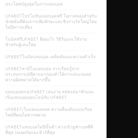
ประโยชน์สูงสุดในการแทงบอล
UFABETโปรโมชั่นแทงบอลฟรี โอกาสทองสำหรับ
นักพนันที่ต้องการเพิ่มทักษะและชิงรางวัลใหญ่โดย
ไม่มีความเสี่ยง
โบนัสฟรีUFABET คืออะไร วิธีรับและใช้งาน
สำหรับผู้เล่นใหม่
UFABETโบนัสแทงบอล เคล็ดลับและความสำเร็จ
UFABETคาสิโนแทงบอล การเรียนรู้จาก
ประสบการณ์ที่ผ่านมาก่อนทำให้การเล่นเกมลด
ความผิดพลาดได้มากขึ้น
แทงบอลตรงUFABET เล่นง่าย สมัครสมาชิกและ
เริ่มแทงบอลออนไลน์กับ UFABET
UFABETเว็บแทงบอลสด ความตื่นเต้นแบบเรียล
ไทม์ที่คุณไม่ควรพลาด
UFABETแทงบอลไม่มีขั้นต่ำ ทางเข้ายูฟ่าเบทที่ดี
ที่สุด ปลอดภัยและชัวร์ที่สุด