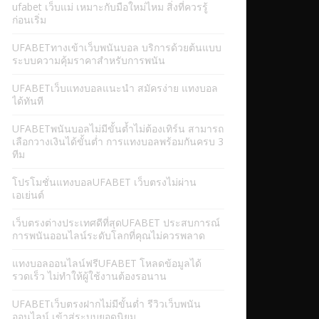
ufabet เว็บแม่ เหมาะกับมือใหม่ไหม สิ่งที่ควรรู้
ก่อนเริ่ม
UFABETทางเข้าเว็บพนันบอล บริการด้วยต้นแบบ
ระบบความคุ้มราคาสำหรับการพนัน
UFABETเว็บแทงบอลแนะนำ สมัครง่าย แทงบอล
ได้ทันที
UFABETพนันบอลไม่มีขั้นต้ำไม่ต้องเทิร์น สามารถ
เลือกวางเงินได้ขั้นต่ำ การแทงบอลพร้อมกันครบ 3
ทีม
โปรโมชั่นแทงบอลUFABET เว็บตรงไม่ผ่าน
เอเย่นต์
เว็บตรงต่างประเทศดีที่สุดUFABET ประสบการณ์
การพนันออนไลน์ระดับโลกที่คุณไม่ควรพลาด
แทงบอลออนไลน์ฟรีUFABET โหลดข้อมูลได้
รวดเร็ว ไม่ทำให้ผู้ใช้งานต้องรอนาน
UFABETเว็บตรงฝากไม่มีขั้นต่ำ รีวิวเว็บพนัน
ออนไลน์ เข้าสู่ระบบยอดนิยม