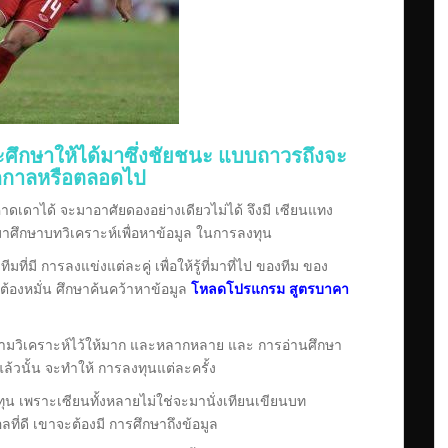
ะศึกษาให้ได้มาซึ่งชัยชนะ แบบถาวรถึงจะ
อดกาลหรือตลอดไป
่คาดเดาได้ จะมาอาศัยดองอย่างเดียวไม่ได้ จึงมี เซียนแทง
ศึกษาบทวิเคราะห์เพื่อหาข้อมูล ในการลงทุน
มที่มี การลงแข่งแต่ละคู่ เพื่อให้รู้ที่มาที่ไป ของทีม ของ
ต้องหมั่น ศึกษาค้นคว้าหาข้อมูล
โหลดโปรแกรม สูตรบาคา
บทความวิเคราะห์ไว้ให้มาก และหลากหลาย และ การอ่านศึกษา
วนั้น จะทำให้ การลงทุนแต่ละครั้ง
 เพราะเซียนทั้งหลายไม่ใช่จะมานั่งเทียนเขียนบท
ี่ดี เขาจะต้องมี การศึกษาถึงข้อมูล