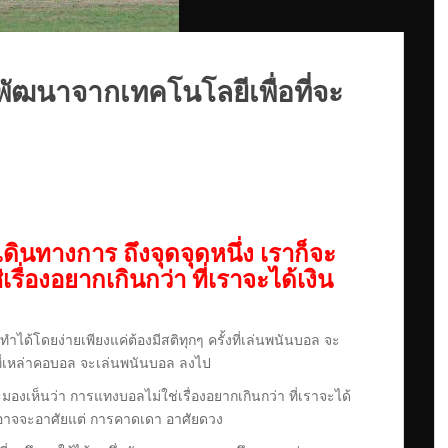
ัฒนาจากเทคโนโลยีเพื่อที่จะ
นทางการ ถึงจุดจุดหนึ่ง เราก็จะ
ื่องอยากเกินกว่า ที่เราจะได้เงิน
ถทำได้โดยง่ายเพียงแค่ต้องมีสติทุกๆ ครั้งที่เล่นพนันบอล จะ
ีมที่เหล่าคอบอล จะเล่นพนันบอล ลงไป
มองเห็นว่า การแทงบอลไม่ใช่เรื่องอยากเกินกว่า ที่เราจะได้
าจจะอาศัยแต่ การคาดเดา อาศัยดวง