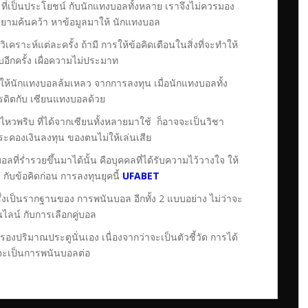
 ที่เป็นประโยชน์ กับนักแทงบอลทั้งหลาย เราจึงไม่ควรมอง
ยายามค้นคว้า หาข้อมูลมาให้ นักแทงบอล
เคราะห์แต่ละครั้ง ถ้ามี การให้ข้อคิดเตือนในสิ่งที่จะทำให้
ีกครั้ง เผื่อความไม่ประมาท
ำให้นักแทงบอลล้มเหลว จากการลงทุน เมื่อนักแทงบอลทั้ง
รดิตกับ เซียนแทงบอลด้วย
 ไหวพริบ ที่ได้จากเซียนทั้งหลายมาใช้ ก็อาจจะเป็นวิชา
ะคองเงินลงทุน ของตนไม่ให้เล่นเสีย
ี่ร่ำรวยขึ้นมาได้นั้น คือบุคคลที่ได้รับความไว้วางใจ ให้
กับข้อคิดก่อน การลงทุนยุคนี้
UFABET
 ซึ่งเป็นรากฐานของ การพนันบอล อีกทั้ง 2 แบบอย่าง ไม่ว่าจะ
ลน์ กับการเลือกคู่บอล
งปริมาณประตูนั่นเอง เนื่องจากว่าจะเป็นตัวชี้วัด การได้
่าจะเป็นการพนันบอลต่อ