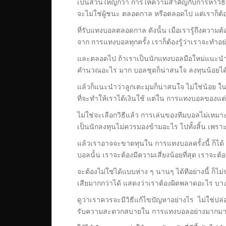
เป็นส่วนใหญ่กว่า การให้ความสำคัญกับการหาวิธี
จะไม่ใช่ผู้ชนะ ตลอดกาล หรือตลอดไป แต่เราก็ต้อง
ที่รับแทงบอลตลอดกาล ดังนั้น เมื่อเรารู้ถึงความ
จาก การแทงบอลทุกครั้ง เราก็ต้องรู้ว่าเราจะทำอ
และตลอดไป ถ้าเราเป็นนักแทงบอลมือใหม่แนะนำใ
คำนวณอะไร มาก บอลชุดก็น่าสนใจ ลงทุนน้อยได้เ
แล้วก็แนะนำว่าลูกเตะมุมก็น่าสนใจ ไม่ใช่น้อย ใ
ที่จะทำให้เราได้เงินใช้ แต่ใน การแทงบอลของแต่ละว
ไม่ใช่จะเลือกวิธีแล้ว การเล่นของทีมบอลไม่เหมาะ
เป็นนักลงทุนไม่ควรมองข้ามอะไร ไปทั้งสิ้น เพราะถ
แล้วเราอาจจะขาดทุนใน การแทงบอลครั้งนี้ ก็ได้
บอลนั้น เราจะต้องมีความเสี่ยงน้อยที่สุด เราจะต้
จะต้องไม่ใช่ได้แบบห่าง ๆ นานๆ ได้ทีอย่างนี้ ก็
เสียมากกว่าได้ แสดงว่าเราต้องผิดพลาดอะไร บา
ดูว่าเราควรจะมีวิธีแก้ไขปัญหาอย่างไร ไม่ใช่ป
รับความสะดวกสบายใน การแทงบอลอย่างมากมายแล