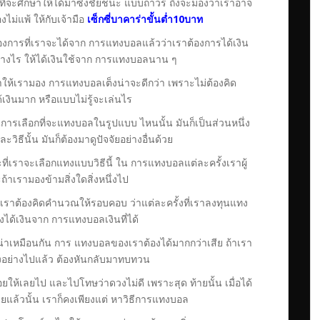
ที่จะศึกษาให้ได้มาซึ่งชัยชนะ แบบถาวร ถึงจะมองว่าเราอาจ
ไม่แพ้ ให้กับเจ้ามือ
เซ็กซี่บาคาร่าขั้นต่ำ10บาท
ต้องการที่เราจะได้จาก การแทงบอลแล้วว่าเราต้องการได้เงิน
ย่างไร ให้ได้เงินใช้จาก การแทงบอลนาน ๆ
ห้เรามอง การแทงบอลเต็งน่าจะดีกว่า เพราะไม่ต้องคิด
งินมาก หรือแบบไม่รู้จะเล่นไร
นการเลือกที่จะแทงบอลในรูปแบบ ไหนนั้น มันก็เป็นส่วนหนึ่ง
ิธีนั้น มันก็ต้องมาดูปัจจัยอย่างอื่นด้วย
ที่เราจะเลือกแทงแบบวิธีนี้ ใน การแทงบอลแต่ละครั้งเราผู้
้าเรามองข้ามสิ่งใดสิ่งหนึ่งไป
 เราต้องคิดคำนวณให้รอบคอบ ว่าแต่ละครั้งที่เราลงทุนแทง
องได้เงินจาก การแทงบอลเงินที่ได้
ไม่น่าเหมือนกัน การ แทงบอลของเราต้องได้มากกว่าเสีย ถ้าเรา
งอย่างไปแล้ว ต้องหันกลับมาทบทวน
ล่อยให้เลยไป และไปโทษว่าดวงไม่ดี
เพราะสุด ท้ายนั้น เมื่อได้
้วนั้น เราก็คงเพียงแต่ หาวิธีการแทงบอล