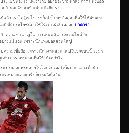
ม่ทำประโยชน์อะไร ให้เราเลย อย่ามองข้ามทุกสิ่ง การ แทงบอล
ะแต่ในคอมพิวเตอร์ แต่บนมือถือเรา
ล้ว เราไม่รู้อะไร เราก็เข้าไปหาข้อมูล เพื่อให้ได้คำตอบ
โลยี ที่มีประโยชน์มาใช้ให้เราได้เงินตลอด
บาคาร่า
กับความชำนาญใน การเล่นพนันบอลออนไลน์
กับ
อย่างแน่นอน
เพราะนักแทงบอลส่วนใหญ่
้รับความเชื่อถือ เพราะนักลงทุนส่วนใหญ่ในปัจจุบันนี้ จะมา
ุนกับ การแทงบอลเพื่อให้ได้ผลกำไร
 การแทงบอลแพร่หลายในโลกอินเตอร์เน็ตมาก และเมื่อนัก
ทงบอลแต่ละครั้ง ก็เป็นสิ่งยืนยัน