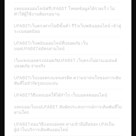
แทงบอลออนไลน์ฟรีUFABET โหลดข้อมูลได้รวดเร็ว ไม่
ทำให้ผู้ใช้งานต้องรอนาน
UFABETเว็บตรงฝากไม่มีขั้นต่ำ รีวิวเว็บพนันออนไลน์ เข้าสู่
ระบบยอดนิยม
UFABETเว็บพนันออนไลน์ที่ปลอดภัย เว็บ
บอลUFABETสมัครผ่านไลน์
เว็บแทงบอลตรงปลอดภัยUFABET เว็บตรงไม่ผ่านเอเย่นต์
ปลอดภัย จ่ายจริง
UFABETเว็บบอลตรงแจกเครดิต ความน่าสนใจของการเดิม
พันที่ไม่จำกัดรูปแบบเล่น
UFABETวิธีแทงบอลให้ได้กำไร เว็บบอลสดออนไลน์
แทงบอลเว็บแม่UFABET สัมผัสประสบการณ์การเดิมพันที่ไม่
ผ่านใคร
UFABETสอนวิธีแทงบอลสด ทางเข้ามือถือของ UFAเป็น
ผู้นำในบริการเดิมพันออนไลน์