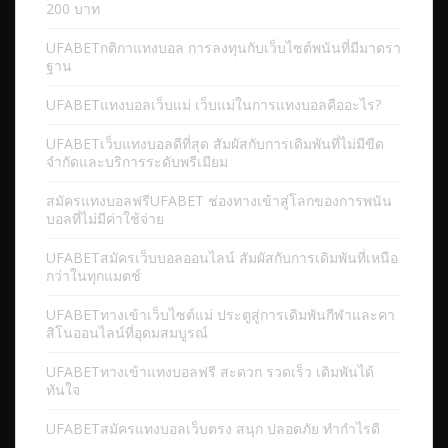
200 บาท
UFABETกติกาแทงบอล การลงทุนกับเว็บไซต์พนันที่มีมาตรา
ฐาน
UFABETแทงบอลเว็บแม่ เว็บแม่ในการแทงบอลคืออะไร?
UFABETเว็บแทงบอลดีที่สุด สัมผัสกับการเดิมพันที่ไม่มีขีด
จำกัดและบริการระดับพรีเมียม
สมัครแทงบอลฟรีUFABET ช่องทางเข้าสู่โลกของการพนัน
บอลที่ไม่มีค่าใช้จ่าย
UFABETสมัครเว็บบอลออนไลน์ สัมผัสกับการเดิมพันที่เหนือ
กว่าในทุกแมตช์
UFABETทางเข้าเว็บไซต์แม่ ประตูสู่การเดิมพันกีฬาและคา
สิโนออนไลน์ที่อุดมสมบูรณ์
UFABETทางเข้าแทงบอลฟรี สะดวก รวดเร็ว เดิมพันได้
ทันใจ
UFABETสมัครแทงบอลเว็บตรง สนุก ปลอดภัย ทำกำไรดี