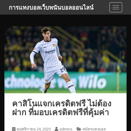
S
การแทงบอลเว็บพนันบอลออนไลน์
TOGGLE
k
i
p
t
o
m
a
i
n
c
o
n
t
e
คาสิโนแจกเครดิตฟรี ไม่ต้อง
n
ฝาก ที่มอบเครดิตฟรีที่คุ้มค่า
t
พฤศจิกายน 24, 2020
admins
สมัครแทงบอล