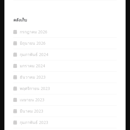
คลังเก็บ
กรกฎาคม 2026
มิถุนายน 2026
กุมภาพันธ์ 2024
มกราคม 2024
ธันวาคม 2023
พฤศจิกายน 2023
เมษายน 2023
มีนาคม 2023
กุมภาพันธ์ 2023