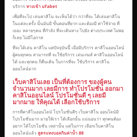
บริการ
ทางเข้า ufabet
เพื่อที่จะไป เล่นคาสิโน จะเห็นได้ว่า กว่าที่จะ ได้เล่นคาสิโน
ในแต่ละครั้ง นั้นมันมี ขั้นตอนที่ยาก และต้องมี ค่าใช้จ่าย ที่
เยอะ หลายๆคน ที่กำลัง ที่จะเดินทาง ไปยัง ต่างประเทศ ไม่พอ
ก็เลย ไม่มีโอกาส
ที่จะได้เล่น คาสิโน แต่ปัจจุบันนี้ เมื่อมีบริการ คาสิโนออนไลน์
ผู้คนทุกคน สามารถที่ จะใช้ยริการ เล่นเกมส์ คาสิโนออนไลน์
ได้ และทุกคน ก็ตื่นเต้น ในการที่จะ ใช้บริการ คาสิโน
ออนไลน์มาก
เว็บคาสิโนเลย เป็นที่ต้องการ ของผู้คน
จำนวนมาก เลยมีการ ทำโปรโมชั่น ออกมา
คาสิโนออนไลน์ โปรโมชั่นดี ๆ เลยมี
มากมาย ให้คุณได้ เลือกใช้บริการ
การที่คาสิโนออนไลน์ โปรโมชั่นดีๆ เว็บคาสิโน ออนไลน์มี
โปรโมชั่นมาก มายให้เรา ได้เลือกนั้น แน่นอนว่า ทุกคนต้อง
อยาก ได้โปรโมชั่น เหล่านั้น แต่ในการ เลือกเว็บคาสิโน
ออนไลน์แล้ว
สูตรแทงบอลกินค่าน้ำ 88