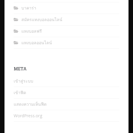
บาคาร่า
สมัครแทงบอลออนไลน์
แทงบอลฟรี
แทงบอลออนไลน์
META
เข้าสู่ระบบ
เข้าฟีด
แสดงความเห็นฟีด
WordPress.org