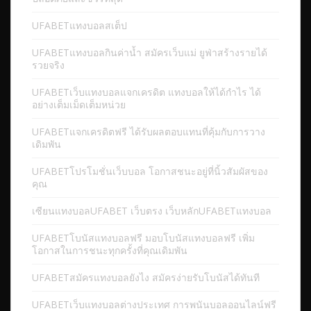
UFABETแทงบอลสเต็ป
UFABETแทงบอลกินค่าน้ำ สมัครเว็บแม่ ยูฟ่าสร้างรายได้
รวยจริง
UFABETเว็บแทงบอลแจกเครดิต แทงบอลให้ได้กำไร ได้
อย่างเต็มเม็ดเต็มหน่วย
UFABETแจกเครดิตฟรี ได้รับผลตอบแทนที่คุ้มกับการวาง
เดิมพัน
UFABETโปรโมชั่นเว็บบอล โอกาสชนะอยู่ที่นิ้วสัมผัสของ
คุณ
เซียนแทงบอลUFABET เว็บตรง เว็บหลักUFABETแทงบอล
UFABETโบนัสแทงบอลฟรี มอบโบนัสแทงบอลฟรี เพิ่ม
โอกาสในการชนะทุกครั้งที่คุณเดิมพัน
UFABETสมัครแทงบอลยังไง สมัครง่ายรับโบนัสได้ทันที
UFABETเว็บแทงบอลต่างประเทศ การพนันบอลออนไลน์ฟรี