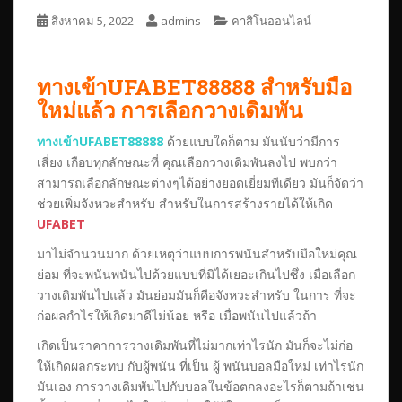
สิงหาคม 5, 2022
admins
คาสิโนออนไลน์
ทางเข้าUFABET88888 สำหรับมือ
ใหม่แล้ว การเลือกวางเดิมพัน
ทางเข้าUFABET88888
ด้วยแบบใดก็ตาม มันนับว่ามีการ
เสี่ยง เกือบทุกลักษณะที่ คุณเลือกวางเดิมพันลงไป พบกว่า
สามารถเลือกลักษณะต่างๆได้อย่างยอดเยี่ยมทีเดียว มันก็จัดว่า
ช่วยเพิ่มจังหวะสำหรับ สำหรับในการสร้างรายได้ให้เกิด
UFABET
มาไม่จำนวนมาก ด้วยเหตุว่าแบบการพนันสำหรับมือใหม่คุณ
ย่อม ที่จะพนันพนันไปด้วยแบบที่มิได้เยอะเกินไปซึ่ง เมื่อเลือก
วางเดิมพันไปแล้ว มันย่อมมันก็คือจังหวะสำหรับ ในการ ที่จะ
ก่อผลกำไรให้เกิดมาดีไม่น้อย หรือ เมื่อพนันไปแล้วถ้า
เกิดเป็นราคาการวางเดิมพันที่ไม่มากเท่าไรนัก มันก็จะไม่ก่อ
ให้เกิดผลกระทบ กับผู้พนัน ที่เป็น ผู้ พนันบอลมือใหม่ เท่าไรนัก
มันเอง การวางเดิมพันไปกับบอลในข้อตกลงอะไรก็ตามถ้าเช่น