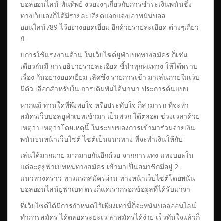
บอลออนไลน์ พันทิพย์ งวยงงๆเกี่ยวกับการชำระเงินพนันซึ่ง
ทางเว็บเองก็ได้มีรายละเอียดแจกแจงเอาพนันบอล
ออนไลน์789 ไว้อย่างยอดเยี่ยม อีกด้วยรายละเอียด ต่างๆเกี่ยว
กั
บการใช้แรงงานด้าน ในเว็บไซต์ยูฟ่าเบททางสมัคร ก็เช่น
เดียวกันมี การอธิบายรายละเอียด ชี้นำทุกหนทาง ให้ได้ทราบ
เรื่อง กันอย่างยอดเยี่ยม เลิศซึ่ง รายการเข้า มาเล่นภายในเว็บ
มีตัว เลือกสำหรับใน การเดิมพันได้นานา ประการต้นแบบ
หากแม้ ท่านใดที่พึงพอใจ หรือประทับใจ ก็สามารถ ที่จะทำ
สมัครเว็บบอลยูฟ่าเบทเข้ามา เป็นพวก ได้ตลอด ช่วงเวลาด้วย
เหตุว่า เหตุว่าโดยเหตุนี้ ในระบบของการเข้ามาร่วมจ่ายเงิน
พนันบนหน้าเว็บไซต์ ไซต์เป็นแนวทาง ที่จะทำเงินให้กับ
เล่นได้มากมาย มากมายกันอีกด้วย จากการแทง แทงบอลใน
แต่ละคู่ยูฟ่าเบทหนทางสมัคร เข้ามาเป็นสมาชิกมีอยู่ 2
แนวทางคราว ทางแรกสมัครผ่าน ทางหน้าเว็บไซต์โดยพนัน
บอลออนไลน์ยูฟ่าเบท ตรงก็แค่เรากรอกข้อมูลที่ได้รับมาจา
ที่เว็บไซต์ได้มีการกำหนดไว้เพียงเท่านี้ก็จะพนันบอลออนไลน์
ทำการสมัคร ได้ตลอดระยะเว ลาสมัครได้ง่าย เร็วทันใจแล้วก็