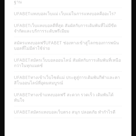
ฐาน
UFABETแทงบอลเว็บแม่ เว็บแม่ในการแทงบอลคืออะไร?
UFABETเว็บแทงบอลดีที่สุด สัมผัสกับการเดิมพันที่ไม่มีขีด
จำกัดและบริการระดับพรีเมียม
สมัครแทงบอลฟรีUFABET ช่องทางเข้าสู่โลกของการพนัน
บอลที่ไม่มีค่าใช้จ่าย
UFABETสมัครเว็บบอลออนไลน์ สัมผัสกับการเดิมพันที่เหนือ
กว่าในทุกแมตช์
UFABETทางเข้าเว็บไซต์แม่ ประตูสู่การเดิมพันกีฬาและคา
สิโนออนไลน์ที่อุดมสมบูรณ์
UFABETทางเข้าแทงบอลฟรี สะดวก รวดเร็ว เดิมพันได้
ทันใจ
UFABETสมัครแทงบอลเว็บตรง สนุก ปลอดภัย ทำกำไรดี