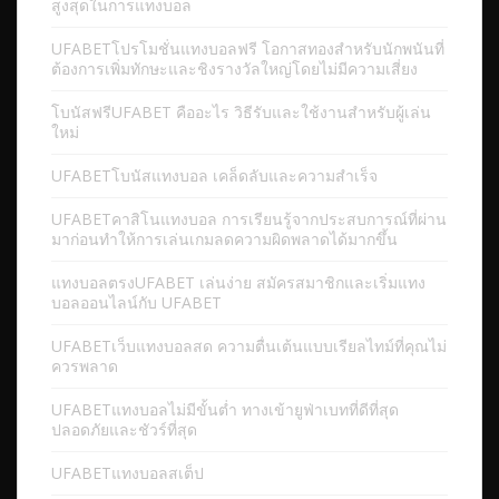
สูงสุดในการแทงบอล
UFABETโปรโมชั่นแทงบอลฟรี โอกาสทองสำหรับนักพนันที่
ต้องการเพิ่มทักษะและชิงรางวัลใหญ่โดยไม่มีความเสี่ยง
โบนัสฟรีUFABET คืออะไร วิธีรับและใช้งานสำหรับผู้เล่น
ใหม่
UFABETโบนัสแทงบอล เคล็ดลับและความสำเร็จ
UFABETคาสิโนแทงบอล การเรียนรู้จากประสบการณ์ที่ผ่าน
มาก่อนทำให้การเล่นเกมลดความผิดพลาดได้มากขึ้น
แทงบอลตรงUFABET เล่นง่าย สมัครสมาชิกและเริ่มแทง
บอลออนไลน์กับ UFABET
UFABETเว็บแทงบอลสด ความตื่นเต้นแบบเรียลไทม์ที่คุณไม่
ควรพลาด
UFABETแทงบอลไม่มีขั้นต่ำ ทางเข้ายูฟ่าเบทที่ดีที่สุด
ปลอดภัยและชัวร์ที่สุด
UFABETแทงบอลสเต็ป