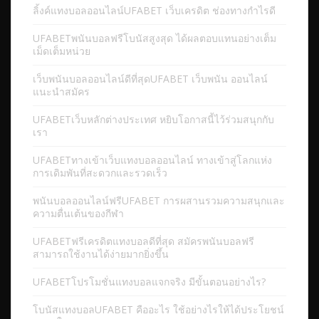
ลิ้งค์แทงบอลออนไลน์UFABET เว็บเครดิต ช่องทางกำไรดี
UFABETพนันบอลฟรีโบนัสสูงสุด ได้ผลตอบแทนอย่างเต็ม
เม็ดเต็มหน่วย
เว็บพนันบอลออนไลน์ดีที่สุดUFABET เว็บพนัน ออนไลน์
แนะนำสมัคร
UFABETเว็บหลักต่างประเทศ หยิบโอกาสนี้ไว้ร่วมสนุกกับ
เรา
UFABETทางเข้าเว็บแทงบอลออนไลน์ ทางเข้าสู่โลกแห่ง
การเดิมพันที่สะดวกและรวดเร็ว
พนันบอลออนไลน์ฟรีUFABET การผสานรวมความสนุกและ
ความตื่นเต้นของกีฬา
UFABETฟรีเครดิตแทงบอลดีที่สุด สมัครพนันบอลฟรี
สามารถใช้งานได้ง่ายมากยิ่งขึ้น
UFABETโปรโมชั่นแทงบอลแจกจริง มีขั้นตอนอย่างไร?
โบนัสแทงบอลUFABET คืออะไร ใช้อย่างไรให้ได้ประโยชน์