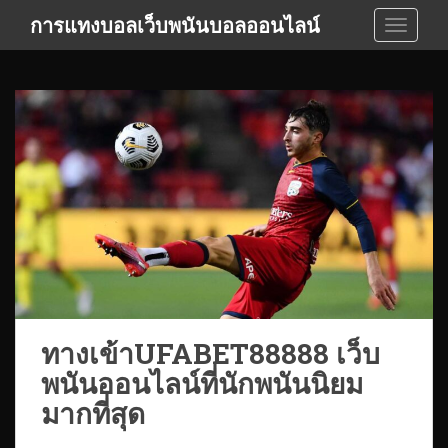
S
การแทงบอลเว็บพนันบอลออนไลน์
TOGGLE
k
i
p
t
o
m
a
i
n
c
o
n
t
e
ทางเข้าUFABET88888 เว็บ
n
พนันออนไลน์ที่นักพนันนิยม
t
มากที่สุด