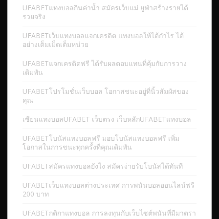
UFABETแทงบอลกินค่าน้ำ สมัครเว็บแม่ ยูฟ่าสร้างรายได้
รวยจริง
UFABETเว็บแทงบอลแจกเครดิต แทงบอลให้ได้กำไร ได้
อย่างเต็มเม็ดเต็มหน่วย
UFABETแจกเครดิตฟรี ได้รับผลตอบแทนที่คุ้มกับการวาง
เดิมพัน
UFABETโปรโมชั่นเว็บบอล โอกาสชนะอยู่ที่นิ้วสัมผัสของ
คุณ
เซียนแทงบอลUFABET เว็บตรง เว็บหลักUFABETแทงบอล
UFABETโบนัสแทงบอลฟรี มอบโบนัสแทงบอลฟรี เพิ่ม
โอกาสในการชนะทุกครั้งที่คุณเดิมพัน
UFABETสมัครแทงบอลยังไง สมัครง่ายรับโบนัสได้ทันที
UFABETเว็บแทงบอลต่างประเทศ การพนันบอลออนไลน์ฟรี
200 บาท
UFABETกติกาแทงบอล การลงทุนกับเว็บไซต์พนันที่มีมาตรา