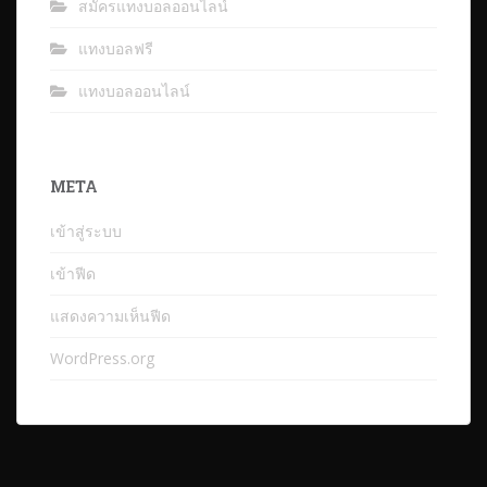
สมัครแทงบอลออนไลน์
แทงบอลฟรี
แทงบอลออนไลน์
META
เข้าสู่ระบบ
เข้าฟีด
แสดงความเห็นฟีด
WordPress.org