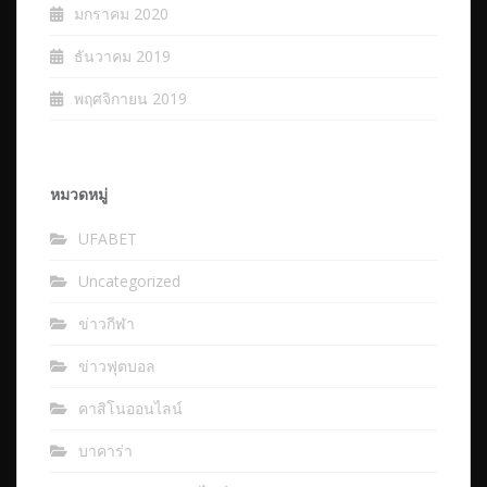
มกราคม 2020
ธันวาคม 2019
พฤศจิกายน 2019
หมวดหมู่
UFABET
Uncategorized
ข่าวกีฬา
ข่าวฟุตบอล
คาสิโนออนไลน์
บาคาร่า