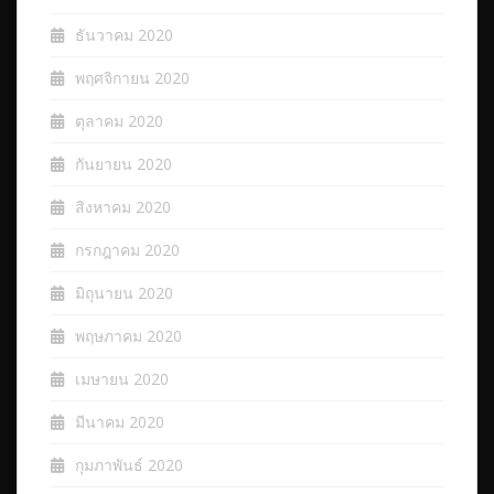
ธันวาคม 2020
พฤศจิกายน 2020
ตุลาคม 2020
กันยายน 2020
สิงหาคม 2020
กรกฎาคม 2020
มิถุนายน 2020
พฤษภาคม 2020
เมษายน 2020
มีนาคม 2020
กุมภาพันธ์ 2020