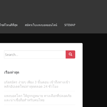
ซต์ไหนดีที่สุด
สมัครเว็บแทงบอลออนไลน์
SITEMAP
Search
for:
เรื่องล่าสุด
ufaสมัคร ง่ายๆ เพียง 3 ขั้นตอน เข้าถึงทางเข้า
หลักอัปเดตใหม่ล่าสุดตลอด 24 ชั่วโมง
แทงบอลโลก ให้ถูกกฎหมาย ทางเลือกที่ปลอดภัย
และน่าเชื่อถือสำหรับคนไทย