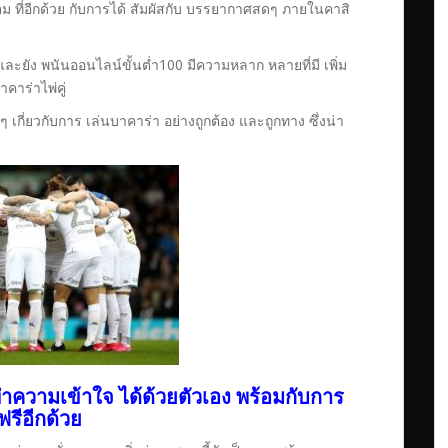
ต็ม ที่อีกด้วย กับการได้ สัมผัสกับ บรรยากาศสดๆ ภายในคาสิ
ยและยัง พนันออนไลน์ขั้นต่ำ100 มีความหลาก หลายที่มี เพิ่ม
คาร่าไพ่คู่
กี่ยวกับการ เล่นบาคาร่า อย่างถูกต้อง และถูกทาง ซึ่งน่า
 ทำความเข้าใจ ได้ด้วยตัวเอง พร้อมกับการ
ฟรีอีกด้วย