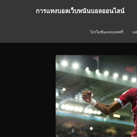
S
การแทงบอลเว็บพนันบอลออนไลน์
k
i
p
t
โปรโมชั่นแทงบอลฟรี
แท
o
m
a
i
n
c
o
n
t
e
n
t