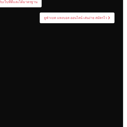
ับเว็บที่ดีและได้มาตรฐาน
ยูฟ่าเบท แทงบอล ออนไลน์ เล่นง่าย สมัครไว