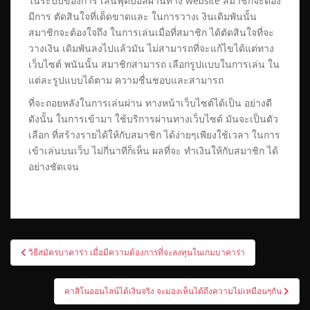
ในระบบของการ เล่นฟุตบอลผ่านทาง website สมาชิกจะต้อง
มีการ ตัดสินใจที่เด็ดขาดและ ในการวางเ งินเดิมพันนั้น
สมาชิกจะต้องใจถึง ในการเล่นเมื่อที่สมาชิก ได้ตัดสินใจที่จะ
วางเงิน เดิมพันลงไปแล้วมัน ไม่สามารถที่จะแก้ไขได้แต่ทาง
เว็บไซต์ พนันนั้น สมาชิกสามารถ เลือกรูปแบบในการเล่น ใน
แต่ละรูปแบบได้ตาม ความชื่นชอบและสามารถ
ที่จะถอยหลังในการเล่นผ่าน ทางหน้าเว็บไซต์ได้เป็น อย่างดี
ดังนั้น ในการเข้ามา ใช้บริการผ่านทางเว็บไซด์ มันจะเป็นตัว
เลือก ที่สร้างรายได้ให้กับสมาชิก ได้ง่ายๆเพียงใช้เวลา ในการ
เข้าเล่นบนเว็บ ไม่กี่นาทีก็เห็น ผลที่จะ ทำเงินให้กับสมาชิก ได้
อย่างชัดเจน
เมนู
วิธีสมัครบาคาร่า เมื่อมีความต้องการที่จะลงทุนในเกมบาคาร่า
นำทาง
เรื่อง
คาสิโนออนไลน์ได้เงินจริง จะมองเห็นได้ถึงความไม่เหมือนๆกัน