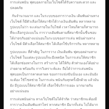
การเล่นพนัน ฟุตบอลภายในเว็บไซต์ได้รับความสะดวก และ
ปลอดภัย
กันจำนวนมาก และในระบบของการวางเงิน เดิมพันผ่านทาง
เว็บไซต์ ก็มีตัวเลือกให้สมาชิกได้วางเงินเดิมพัน หลากหลาย
รูปแบบไม่ว่า จะเล่นภายในเว็บไซต์ เวลาไหนก็ตามก็สามารถ
ที่จะเลือกรูปแบบใน การวางเดิมพันตามที่สมาชิกนั้นชื่นชอบ
ได้ง่ายๆกันอย่างแน่นอน
ในระบบของการเล่น พนันผ่านทาง
เว็บไซต์ มีตัวเลือกให้สมาชิก ได้เลือกใช้บริการกัน หลากหลาย
รูปแบบและ ที่สำคัญ ในการวาง เงินเดิมพัน ฟุตบอลผ่านทาง
เว็บไซต์ ในแต่ละรูปแบบก็จะมีเทคนิค ในการเล่นให้สมาชิก
ได้เลือกช่องทางในการ สร้างราย ได้ให้กับ ตัวท่านเองได้อย่าง
ง่ายดาย พร้อมกับ การวิเคราะห์และ ถือได้ว่าการเล่นพนัน
ฟุตบอลเป็นการคาดเดาผล ของการแข่งขันนั่นเอง และมันยัง
จะต้อง ใช้โชคช่วย ในการเล่น พนันกันทุกครั้งอีกด้วย แล้วมัน
ยัง มีรูปแบบให้สมาชิกได้ เลือกใช้บริการเยอะ มากมายกัน
อย่างแน่นอน
การเล่นพนันผ่าน ทางเว็บไซต์ไม่ได้จำกัด ว่าสมาชิกจะต้องมี
การวางเงินเดิมพันเท่าไหร่ หากสมาชิก มีมากก็เล่น ไปได้มาก