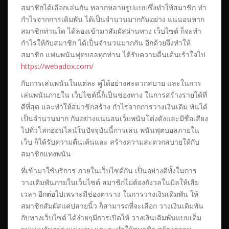
สมาชิกได้เลือกเล่นกัน หลากหลายรูปแบบซึ่งทำให้สมาชิก ทำ
กำไรจากการเดิมพัน ได้เป็นจำนวนมากกันอย่าง แน่นอนหาก
สมาชิกท่านใด ได้ลองเข้ามาสัมผัสผ่านทาง เว็บไซต์ ก็จะทำ
กำไรให้กับสมาชิก ได้เป็นจำนวนมากกัน อีกด้วยจึงทำให้
สมาชิก แฟนพนันฟุตบอลทุกท่าน ได้รับความตื่นเต้นเร้าใจไป
https://webadox.com/
กับการเล่นพนันในแต่ละ คู่ได้อย่างสะดวกสบาย และในการ
เล่นพนันภายใน เว็บไซต์นี้ก็เป็นช่องทาง ในการสร้างรายได้ที่
ดีที่สุด และทำให้สมาชิกสร้าง กำไรจากการวางเงินเดิม พันได้
เป็นจำนวนมาก กันอย่างแน่นอน
เว็บพนันโด่งดังและมีชื่อเสียง
ไปทั่วโลกออนไลน์
ในปัจจุบันนี้การเล่น พนันฟุตบอลภายใน
เว็บ ก็ได้รับความตื่นเต้นและ สร้างความสะดวกสบายให้กับ
สมาชิกแทงพนัน
ที่เข้ามาใช้บริการ ภายในเว็บไซต์กัน เป็นอย่างดีทั้งในการ
วางเดิมพันภายในเว็บไซต์ สมาชิกไม่ต้องกังวลในบิลให้เสีย
เวลา อีกต่อไปเพราะมีช่องตาราง ในการวางเงินเดิมพัน ให้
สมาชิกสัมผัสแค่ปลายนิ้ว ก็สามารถที่จะเลือก วางเงินเดิมพัน
กับทางเว็บไซด์ ได้ง่ายๆมีการเปิดให้ วางเงินเดิมพันแบบเต็ม