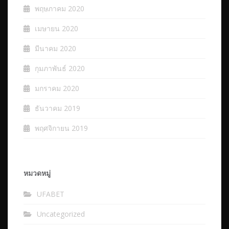
พฤษภาคม 2020
เมษายน 2020
มีนาคม 2020
กุมภาพันธ์ 2020
มกราคม 2020
ธันวาคม 2019
พฤศจิกายน 2019
หมวดหมู่
UFABET
Uncategorized