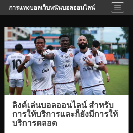
S
การแทงบอลเว็บพนันบอลออนไลน์
TOGGLE
k
i
p
t
o
m
a
i
n
c
o
n
t
e
ลิงค์เล่นบอลออนไลน์ สำหรับ
n
การให้บริการและก็ยังมีการให้
t
บริการตลอด