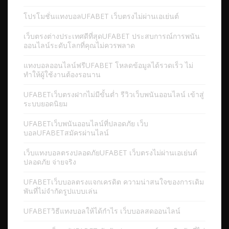
โปรโมชั่นแทงบอลUFABET เว็บตรงไม่ผ่านเอเย่นต์
เว็บตรงต่างประเทศดีที่สุดUFABET ประสบการณ์การพนัน
ออนไลน์ระดับโลกที่คุณไม่ควรพลาด
แทงบอลออนไลน์ฟรีUFABET โหลดข้อมูลได้รวดเร็ว ไม่
ทำให้ผู้ใช้งานต้องรอนาน
UFABETเว็บตรงฝากไม่มีขั้นต่ำ รีวิวเว็บพนันออนไลน์ เข้าสู่
ระบบยอดนิยม
UFABETเว็บพนันออนไลน์ที่ปลอดภัย เว็บ
บอลUFABETสมัครผ่านไลน์
เว็บแทงบอลตรงปลอดภัยUFABET เว็บตรงไม่ผ่านเอเย่นต์
ปลอดภัย จ่ายจริง
UFABETเว็บบอลตรงแจกเครดิต ความน่าสนใจของการเดิม
พันที่ไม่จำกัดรูปแบบเล่น
UFABETวิธีแทงบอลให้ได้กำไร เว็บบอลสดออนไลน์