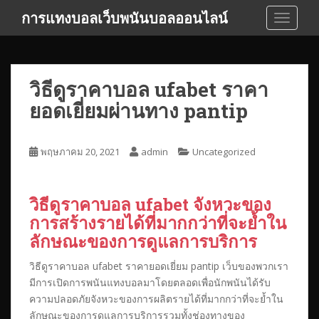
S
การแทงบอลเว็บพนันบอลออนไลน์
TOGGLE
k
i
p
t
วิธีดูราคาบอล ufabet ราคา
o
ยอดเยี่ยมผ่านทาง pantip
m
a
i
พฤษภาคม 20, 2021
admin
Uncategorized
n
c
o
วิธีดูราคาบอล ufabet จังหวะของ
n
การสร้างรายได้ที่มากกว่าที่จะย้ำใน
t
e
ลักษณะของการดูแลการบริการ
n
วิธีดูราคาบอล ufabet ราคายอดเยี่ยม pantip เว็บของพวกเรา
t
มีการเปิดการพนันแทงบอลมาโดยตลอดเพื่อนักพนันได้รับ
ความปลอดภัยจังหวะของการผลิตรายได้ที่มากกว่าที่จะย้ำใน
ลักษณะของการดูแลการบริการรวมทั้งช่องทางของ