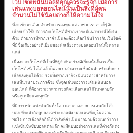
เว็บไซต์พนันบอลที่คุณควรจะรู้จัก เมื่อการ
เล่นแทงบอลออนไลน์นั้นเป็นสิ่งที่ผู้คน
จำนวนไม่ใช้น้อยต่างก็ให้ความใส่ใจ
ที่จะเข้ามาเลือกสำหรับการลงทุน แต่ว่าพวกเราต่างก็รู้จัก
เลือกเข้าใช้บริการกับเว็บไซต์ที่พวกเราจะมีแนวทางที่ได้เงิน
ด้วย ด้วยการที่พวกเราจำเป็นจะต้องเลือกใช้บริการกับเว็บไซต์
ที่มีชื่อเสียงอย่างดีเยี่ยมของนักเสี่ยงดวงบอลออนไลน์ทั้งหลาย
แหล่
เนื่องจากเว็บไซต์ที่เป็นที่ที่รู้จักกันอย่างดีเยี่ยมนั้นก็ควรเป็น
เว็บไซต์เชื่อใจได้แล้วก็พวกเราสามารถเชื่อมั่นสำหรับเพื่อการ
เลือกลงทุนได้ด้วย รวมทั้งพวกเราก็จะมีแนวทางสำหรับการ
เล่นที่นานาประการด้วย ซึ่งจุดเด่นของการเล่นพนันบอล
ออนไลน์ ก็คือ พวกเราสามารถที่จะเลือกเล่นได้ในหลายลีก
หรือดูเหมือนจะทุกลีก
ที่มีการหน้าแข้งขันกันทั้งโลก แตกต่างจากการเล่นกับโต๊ะ
บอล ที่จะจำกัดคู่บอลเฉพาะบอลดัง บอลเด่นที่อยู่ในความ
พอใจ การเลือกลีกถือได้ว่าสิ่งที่จำเป็นมากมายด้วยเหตุว่าการ
แข่งขันชิงชัยบอลแต่ละลีก จะมีแบบอย่างการเล่นที่ต่างกันดัง
เช่นลีกประเทศฟินแลนด์ หรือลีกประเทศเกาหลี ชอบมีการทำ