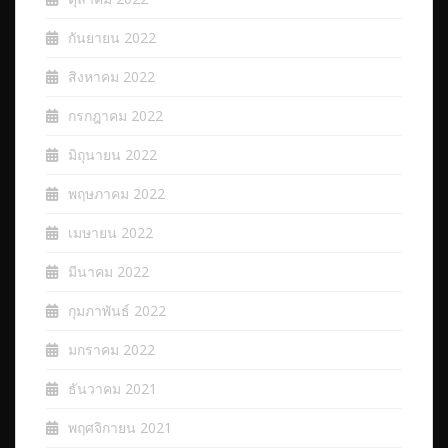
กันยายน 2022
สิงหาคม 2022
กรกฎาคม 2022
มิถุนายน 2022
พฤษภาคม 2022
เมษายน 2022
มีนาคม 2022
กุมภาพันธ์ 2022
มกราคม 2022
ธันวาคม 2021
พฤศจิกายน 2021