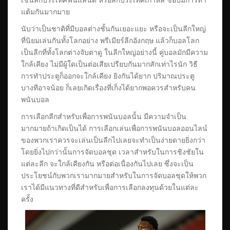
แต้มกันมากมาย
นับว่าเป็นชาติที่มีบอลต่างชั้นกันเยอะแยะ หรือจะเป็นลีกใหญ่
ที่นิยมเล่นกันทั้งโลกอย่าง พรีเมียร์ลีกอังกฤษ แล้วก็บอลโลก
เป็นลีกที่ทั้งโลกต่างจับตาดู ในลีกใหญ่อย่างนี้ คู่บอลมักมีความ
ใกล้เคียง ไม่มีผู้ใดเป็นต่อเสียเปรียบกันมากสักเท่าไรนัก วิธี
การทำประตูก็ออกจะใกล้เคียง ยิงกันได้ยาก ปริมาณประตู
บางทีอาจน้อย ก็เลยเกิดเรื่องที่เก็งได้ยากพอควรสำหรับคน
พนันบอล
การเลือกลีกสำหรับเพื่อการพนันบอลนั้น มีความจำเป็น
มากมายถ้าเกิดเป็นได้ การเลือกเล่นเพื่อการพนันบอลออนไลน์
ของพวกเราควรจะเล่นเป็นลีกไปเลยจะทำเป็นง่ายดายยิ่งกว่า
โดยยิ่งไปกว่านั้นการจัดบอลชุด เวลาสำหรับในการชิงชัยใน
แต่ละลีก จะใกล้เคียงกัน หรือต่อเนื่องกันไปเลย ซึ่งจะเป็น
ประโยชน์กับพวกเรามากมายสำหรับในการจัดบอลชุดให้พวก
เราได้มีแนวทางที่ดีสำหรับเพื่อการเลือกลงทุนด้วยในแต่ละ
ครั้ง