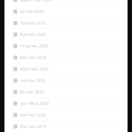
ตุลาคม 2020
กันยายน 2020
สิงหาคม 2020
กรกฎาคม 2020
มิถุนายน 2020
พฤษภาคม 2020
เมษายน 2020
มีนาคม 2020
กุมภาพันธ์ 2020
มกราคม 2020
ธันวาคม 2019