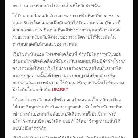
กระบวนการทำผลกำไรอย่างเป็นที่ให้กับนักพนัน
ได้รับความปลอดภัยลักษณะของการพนันที่จะมีข้าราชการ
ดูแลบริการโดยตลอดเพื่อนักพนันได้รับความปลอดภัยและก็
ลักษณะของการเดินตามที่จะมีข้าราชการดูแลบริการตลอด
ระยะเวลาพร้อมกับจังหวะของการผลิตรายได้ที่จะเน้นใน
ความปลอดภัยลักษณะของการพนัน
เว็บไซต์พนันบอล โทรศัพท์เคลื่อนที่ สำหรับในการพนันบอล
ผ่านบนโทรศัพท์เคลื่อนที่มันจะเป็นเกมพนันที่ไม่มีคำว่าซ้ำจาก
จำเจรวมทั้งให้ทางเว็บได้มีการสร้างความคิดใหม่ก็เลยทำให้
สมาชิกทุกท่านนั้นได้รับความครบสมบูรณ์หรือแม้กระทั่ง
การนำเสนอการพนันบอลให้กับสมาชิกทุกท่านนั้นได้รับความ
พึงใจกันไปเลยยืนยัน
UFABET
ได้เลยว่าการเลือกเล่นที่พร้อมจะสร้างความล้ำยุคมันจะมีผล
ให้สมาชิกทุกท่านกำเนิดความถูกอกประทับใจสำหรับการที่จะ
เข้ามาพนันบอลกันไม่น้อยเลยทีเดียวรวมทั้งยังเป็นการให้
บริการผ่านบนอินเตอร์เน็ตก็เลยทำให้สมาชิกทุกท่านเล่นได้
แบบไม่มีการจำกัด