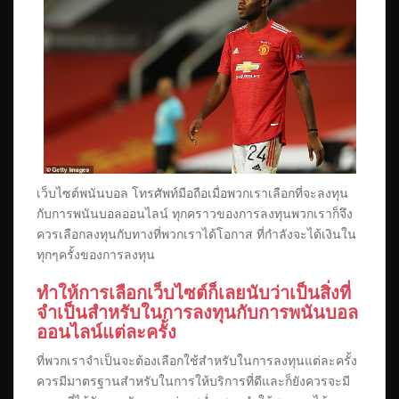
เว็บไซต์พนันบอล โทรศัพท์มือถือเมื่อพวกเราเลือกที่จะลงทุน
กับการพนันบอลออนไลน์ ทุกคราวของการลงทุนพวกเราก็จึง
ควรเลือกลงทุนกับทางที่พวกเราได้โอกาส ที่กำลังจะได้เงินใน
ทุกๆครั้งของการลงทุน
ทำให้การเลือกเว็บไซต์ก็เลยนับว่าเป็นสิ่งที่
จำเป็นสำหรับในการลงทุนกับการพนันบอล
ออนไลน์แต่ละครั้ง
ที่พวกเราจำเป็นจะต้องเลือกใช้สำหรับในการลงทุนแต่ละครั้ง
ควรมีมาตรฐานสำหรับในการให้บริการที่ดีและก็ยังควรจะมี