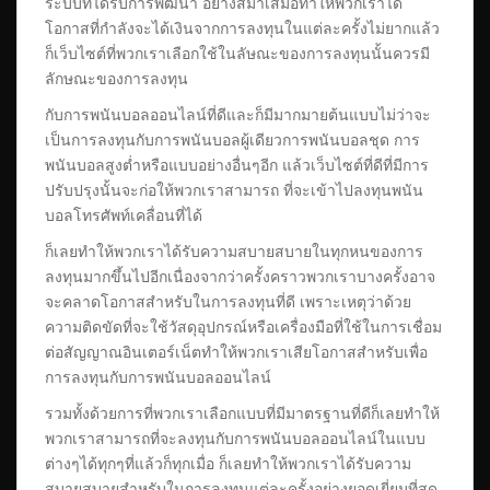
ระบบที่ได้รับการพัฒนา อย่างสม่ำเสมอทำให้พวกเราได้
โอกาสที่กำลังจะได้เงินจากการลงทุนในแต่ละครั้งไม่ยากแล้ว
ก็เว็บไซต์ที่พวกเราเลือกใช้ในลัษณะของการลงทุนนั้นควรมี
ลักษณะของการลงทุน
กับการพนันบอลออนไลน์ที่ดีและก็มีมากมายต้นแบบไม่ว่าจะ
เป็นการลงทุนกับการพนันบอลผู้เดียวการพนันบอลชุด การ
พนันบอลสูงต่ำหรือแบบอย่างอื่นๆอีก แล้วเว็บไซต์ที่ดีที่มีการ
ปรับปรุงนั้นจะก่อให้พวกเราสามารถ ที่จะเข้าไปลงทุนพนัน
บอลโทรศัพท์เคลื่อนที่ได้
ก็เลยทำให้พวกเราได้รับความสบายสบายในทุกหนของการ
ลงทุนมากขึ้นไปอีกเนื่องจากว่าครั้งคราวพวกเราบางครั้งอาจ
จะคลาดโอกาสสำหรับในการลงทุนที่ดี เพราะเหตุว่าด้วย
ความติดขัดที่จะใช้วัสดุอุปกรณ์หรือเครื่องมือที่ใช้ในการเชื่อม
ต่อสัญญาณอินเตอร์เน็ตทำให้พวกเราเสียโอกาสสำหรับเพื่อ
การลงทุนกับการพนันบอลออนไลน์
รวมทั้งด้วยการที่พวกเราเลือกแบบที่มีมาตรฐานที่ดีก็เลยทำให้
พวกเราสามารถที่จะลงทุนกับการพนันบอลออนไลน์ในแบบ
ต่างๆได้ทุกๆที่แล้วก็ทุกเมื่อ ก็เลยทำให้พวกเราได้รับความ
สบายสบายสำหรับในการลงทุนแต่ละครั้งอย่างยอดเยี่ยมที่สุด