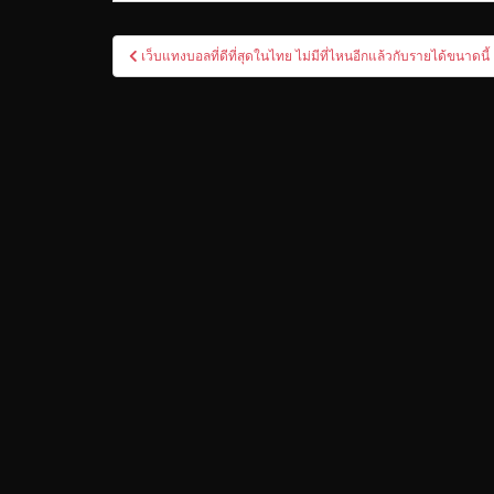
เมนู
เว็บแทงบอลที่ดีที่สุดในไทย ไม่มีที่ไหนอีกแล้วกับรายได้ขนาดนี้
นำทาง
เรื่อง