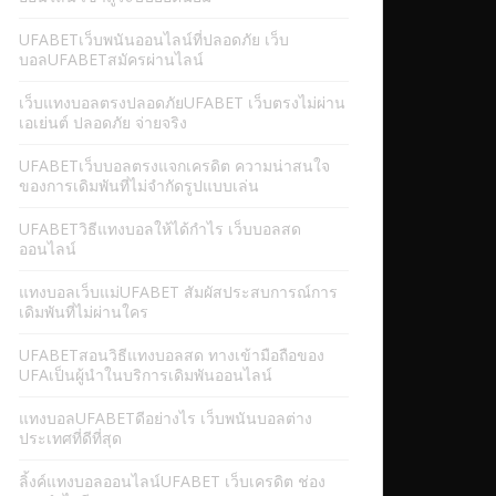
UFABETเว็บพนันออนไลน์ที่ปลอดภัย เว็บ
บอลUFABETสมัครผ่านไลน์
เว็บแทงบอลตรงปลอดภัยUFABET เว็บตรงไม่ผ่าน
เอเย่นต์ ปลอดภัย จ่ายจริง
UFABETเว็บบอลตรงแจกเครดิต ความน่าสนใจ
ของการเดิมพันที่ไม่จำกัดรูปแบบเล่น
UFABETวิธีแทงบอลให้ได้กำไร เว็บบอลสด
ออนไลน์
แทงบอลเว็บแม่UFABET สัมผัสประสบการณ์การ
เดิมพันที่ไม่ผ่านใคร
UFABETสอนวิธีแทงบอลสด ทางเข้ามือถือของ
UFAเป็นผู้นำในบริการเดิมพันออนไลน์
แทงบอลUFABETดีอย่างไร เว็บพนันบอลต่าง
ประเทศที่ดีที่สุด
ลิ้งค์แทงบอลออนไลน์UFABET เว็บเครดิต ช่อง