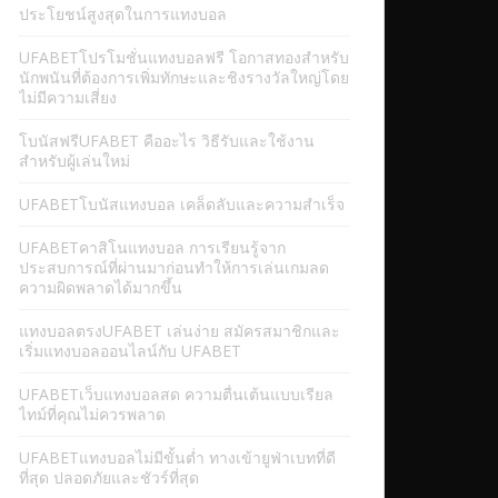
ประโยชน์สูงสุดในการแทงบอล
UFABETโปรโมชั่นแทงบอลฟรี โอกาสทองสำหรับ
นักพนันที่ต้องการเพิ่มทักษะและชิงรางวัลใหญ่โดย
ไม่มีความเสี่ยง
โบนัสฟรีUFABET คืออะไร วิธีรับและใช้งาน
สำหรับผู้เล่นใหม่
UFABETโบนัสแทงบอล เคล็ดลับและความสำเร็จ
UFABETคาสิโนแทงบอล การเรียนรู้จาก
ประสบการณ์ที่ผ่านมาก่อนทำให้การเล่นเกมลด
ความผิดพลาดได้มากขึ้น
แทงบอลตรงUFABET เล่นง่าย สมัครสมาชิกและ
เริ่มแทงบอลออนไลน์กับ UFABET
UFABETเว็บแทงบอลสด ความตื่นเต้นแบบเรียล
ไทม์ที่คุณไม่ควรพลาด
UFABETแทงบอลไม่มีขั้นต่ำ ทางเข้ายูฟ่าเบทที่ดี
ที่สุด ปลอดภัยและชัวร์ที่สุด