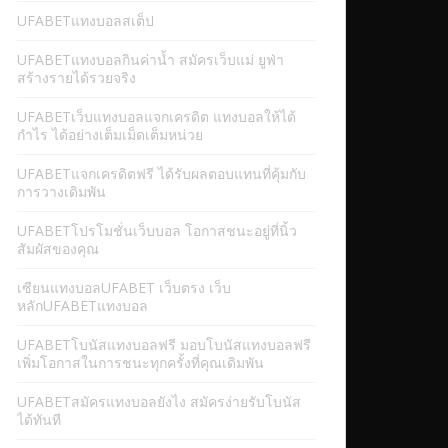
UFABETแทงบอลสเต็ป
UFABETแทงบอลกินค่าน้ำ สมัครเว็บแม่ ยูฟ่า
สร้างรายได้รวยจริง
UFABETเว็บแทงบอลแจกเครดิต แทงบอลให้ได้
กำไร ได้อย่างเต็มเม็ดเต็มหน่วย
UFABETแจกเครดิตฟรี ได้รับผลตอบแทนที่คุ้มกับ
การวางเดิมพัน
UFABETโปรโมชั่นเว็บบอล โอกาสชนะอยู่ที่นิ้ว
สัมผัสของคุณ
เซียนแทงบอลUFABET เว็บตรง เว็บ
หลักUFABETแทงบอล
UFABETโบนัสแทงบอลฟรี มอบโบนัสแทงบอลฟรี
เพิ่มโอกาสในการชนะทุกครั้งที่คุณเดิมพัน
UFABETสมัครแทงบอลยังไง สมัครง่ายรับโบนัส
ได้ทันที