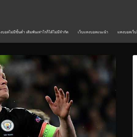
งบอลไม่มีขั้นต่ำ เดิมพันเท่าไรก็ได้ไม่มีจำกัด
เว็บแทงบอลแนะนำ
แทงบอลเว็บไ