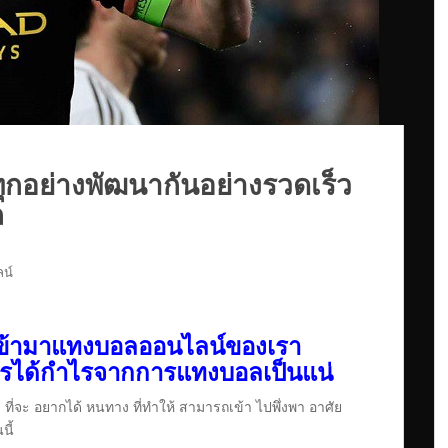
ุกอย่างพัฒนากันอย่างรวดเร็ว
ล
น์
เข้ามาแทงบอลออนไลน์ของเรา
ารได้กำไรจากการแทงบอลเป็นแน่
ง ที่จะ อยากได้ หนทาง ที่ทำให้ สามารถเข้า ไปพึ่งพา อาศัย
นี้