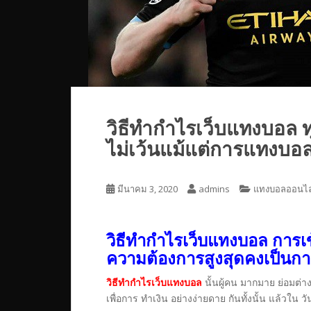
วิธีทำกำไรเว็บแทงบอล ท
ไม่เว้นแม้แต่การแทงบอ
มีนาคม 3, 2020
admins
แทงบอลออนไล
วิธีทำกำไรเว็บแทงบอล การ
ความต้องการสูงสุดคงเป็นก
วิธีทำกำไรเว็บแทงบอล
นั้นผู้คน มากมาย ย่อมต่า
เพื่อการ ทำเงิน อย่างง่ายดาย กันทั้งนั้น แล้วใน วัน