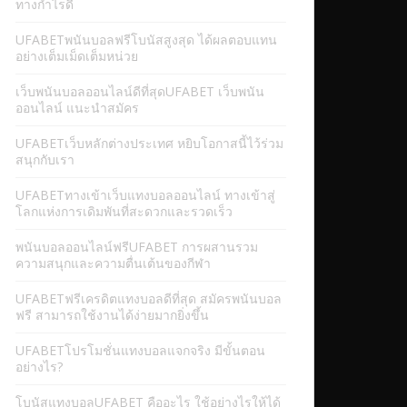
ทางกำไรดี
UFABETพนันบอลฟรีโบนัสสูงสุด ได้ผลตอบแทน
อย่างเต็มเม็ดเต็มหน่วย
เว็บพนันบอลออนไลน์ดีที่สุดUFABET เว็บพนัน
ออนไลน์ แนะนำสมัคร
UFABETเว็บหลักต่างประเทศ หยิบโอกาสนี้ไว้ร่วม
สนุกกับเรา
UFABETทางเข้าเว็บแทงบอลออนไลน์ ทางเข้าสู่
โลกแห่งการเดิมพันที่สะดวกและรวดเร็ว
พนันบอลออนไลน์ฟรีUFABET การผสานรวม
ความสนุกและความตื่นเต้นของกีฬา
UFABETฟรีเครดิตแทงบอลดีที่สุด สมัครพนันบอล
ฟรี สามารถใช้งานได้ง่ายมากยิ่งขึ้น
UFABETโปรโมชั่นแทงบอลแจกจริง มีขั้นตอน
อย่างไร?
โบนัสแทงบอลUFABET คืออะไร ใช้อย่างไรให้ได้