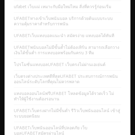
ufabet เว็บแม่ เหมาะกับมือใหม่ไหม สิ่งที่ควรรู้ก่อนเริ่ม
UFABETทางเข้าเว็บพนันบอล บริการด้วยต้นแบบระบบ
ความคุ้มราคาสำหรับการพนัน
UFABETเว็บแทงบอลแนะนำ สมัครง่าย แทงบอลได้ทันที
UFABETพนันบอลไม่มีขั้นต้ำไม่ต้องเทิร์น สามารถเลือกวาง
เงินได้ขั้นต่ำ การแทงบอลพร้อมกันครบ 3 ทีม
โปรโมชั่นแทงบอลUFABET เว็บตรงไม่ผ่านเอเย่นต์
เว็บตรงต่างประเทศดีที่สุดUFABET ประสบการณ์การพนัน
ออนไลน์ระดับโลกที่คุณไม่ควรพลาด
แทงบอลออนไลน์ฟรีUFABET โหลดข้อมูลได้รวดเร็ว ไม่
ทำให้ผู้ใช้งานต้องรอนาน
UFABETเว็บตรงฝากไม่มีขั้นต่ำ รีวิวเว็บพนันออนไลน์ เข้าสู่
ระบบยอดนิยม
UFABETเว็บพนันออนไลน์ที่ปลอดภัย เว็บ
บอลUFABETสมัครผ่านไลน์