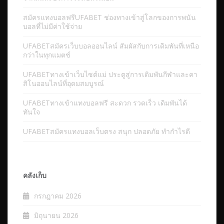
สมัครแทงบอลฟรีUFABET ช่องทางเข้าสู่โลกของการพนัน
บอลที่ไม่มีค่าใช้จ่าย
UFABETสมัครเว็บบอลออนไลน์ สัมผัสกับการเดิมพันที่เหนือ
กว่าในทุกแมตช์
UFABETทางเข้าเว็บไซต์แม่ ประตูสู่การเดิมพันกีฬาและคา
สิโนออนไลน์ที่อุดมสมบูรณ์
UFABETทางเข้าแทงบอลฟรี สะดวก รวดเร็ว เดิมพันได้
ทันใจ
UFABETสมัครแทงบอลเว็บตรง สนุก ปลอดภัย ทำกำไรดี
คลังเก็บ
กรกฎาคม 2026
มิถุนายน 2026