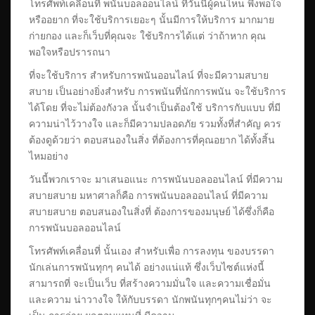
​โทรศัพท์เคลื่อนที่​ พนันบอลออนไลน์ ที่วันนี้ผู้คนไหน พึงพอใจ
หรืออยาก ที่จะใช้บริการเยอะๆ นั้นมีการให้บริการ มากมาย
ก่ายกอง และก็เว็บที่คุณจะ ใช้บริการได้แต่ ว่าถ้าหาก คุณ
พอใจหรือปรารถนา
ที่จะใช้บริการ สำหรับการพนันออนไลน์ ที่จะมีความสบาย
สบาย เป็นอย่างยิ่งสำหรับ การพนันที่นักการพนัน จะใช้บริการ
ได้โดย ที่จะไม่ต้องกังวล นั้นจำเป็นต้องใช้ บริการกับแบบ ที่มี
ความน่าไว้วางใจ และก็มีความปลอดภัย รวมทั้งที่สำคัญ ควร
ต้องดูด้วยว่า ตอบสนองในสิ่ง ที่ต้องการที่คุณอยาก ได้ทั้งสิ้น
ไหมอย่าง
วันนี้พวกเราจะ มาเสนอแนะ การพนันบอลออนไลน์ ที่มีความ
สบายสบาย มหาศาลก็คือ การพนันบอลออนไลน์ ที่มีความ
สบายสบาย ตอบสนองในสิ่งที่ ต้องการของมนุษย์ ได้ซึ่งก็คือ
การพนันบอลออนไลน์
โทรศัพท์เคลื่อนที่ นั้นเอง สำหรับเพื่อ การลงทุน ของบรรดา
นักเล่นการพนันทุกๆ คนได้ อย่างแน่แท้ ซึ่งเว็บไซต์แห่งนี้
สามารถที่ จะเป็นเว็บ ที่สร้างความมั่นใจ และความเชื่อมั่น
และความ น่าวางใจ ให้กับบรรดา นักพนันทุกๆคนไม่ว่า จะ