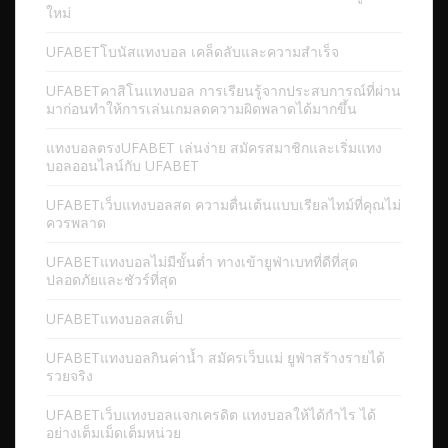
ใหม่
UFABETโบนัสแทงบอล เคล็ดลับและความสำเร็จ
UFABETคาสิโนแทงบอล การเรียนรู้จากประสบการณ์ที่ผ่าน
มาก่อนทำให้การเล่นเกมลดความผิดพลาดได้มากขึ้น
แทงบอลตรงUFABET เล่นง่าย สมัครสมาชิกและเริ่มแทง
บอลออนไลน์กับ UFABET
UFABETเว็บแทงบอลสด ความตื่นเต้นแบบเรียลไทม์ที่คุณไม่
ควรพลาด
UFABETแทงบอลไม่มีขั้นต่ำ ทางเข้ายูฟ่าเบทที่ดีที่สุด
ปลอดภัยและชัวร์ที่สุด
UFABETแทงบอลสเต็ป
UFABETแทงบอลกินค่าน้ำ สมัครเว็บแม่ ยูฟ่าสร้างรายได้
รวยจริง
UFABETเว็บแทงบอลแจกเครดิต แทงบอลให้ได้กำไร ได้
อย่างเต็มเม็ดเต็มหน่วย