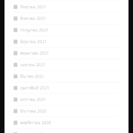
กันยายน 2021
สิงหาคม 2021
กรกฎาคม 2021
มิถุนายน 2021
พฤษภาคม 2021
เมษายน 2021
มีนาคม 2021
กุมภาพันธ์ 2021
มกราคม 2021
ธันวาคม 2020
พฤศจิกายน 2020