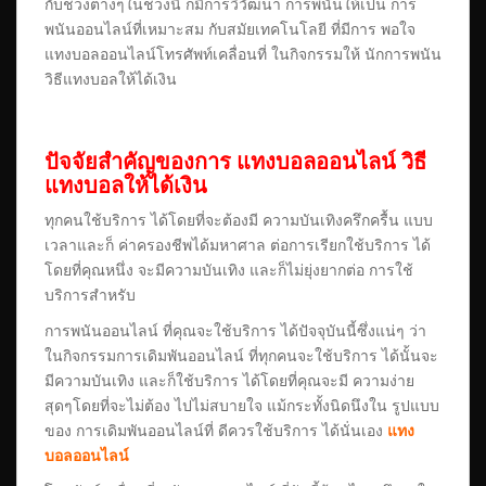
กับช่วงต่างๆในช่วงนี้ ก็มีการวิวัฒนา การพนันให้เป็น การ
พนันออนไลน์ที่เหมาะสม กับสมัยเทคโนโลยี ที่มีการ พอใจ
แทง​บอล​ออนไลน์​โทรศัพท์เคลื่อนที่​ ในกิจกรรมให้ นักการพนัน
วิธีแทงบอลให้ได้เงิน
ปัจจัยสำคัญของการ แทงบอลออนไลน์ วิธี
แทงบอลให้ได้เงิน
ทุกคนใช้บริการ ได้โดยที่จะต้องมี ความบันเทิงครึกครื้น แบบ
เวลาและก็ ค่าครองชีพได้มหาศาล ต่อการเรียกใช้บริการ ได้
โดยที่คุณหนึ่ง จะมีความบันเทิง และก็ไม่ยุ่งยากต่อ การใช้
บริการสำหรับ
การพนันออนไลน์ ที่คุณจะใช้บริการ ได้ปัจจุบันนี้ซึ่งแน่ๆ ว่า
ในกิจกรรมการเดิมพันออนไลน์ ที่ทุกคนจะใช้บริการ ได้นั้นจะ
มีความบันเทิง และก็ใช้บริการ ได้โดยที่คุณจะมี ความง่าย
สุดๆโดยที่จะไม่ต้อง ไปไม่สบายใจ แม้กระทั้งนิดนึงใน รูปแบบ
ของ การเดิมพันออนไลน์ที่ ดีควรใช้บริการ ได้นั่นเอง
แทง​
บอล​ออนไลน์