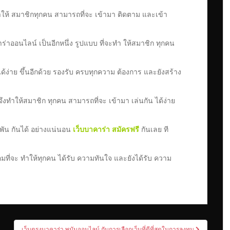
ทำให้ สมาชิกทุกคน สามารถที่จะ เข้ามา ติดตาม และเข้า
่าออนไลน์ เป็นอีกหนึ่ง รูปแบบ ที่จะทำ ให้สมาชิก ทุกคน
ด้ง่าย ขึ้นอีกด้วย รองรับ ครบทุกความ ต้องการ และยังสร้าง
 จึงทำให้สมาชิก ทุกคน สามารถที่จะ เข้ามา เล่นกัน ได้ง่าย
พัน กันได้ อย่างแน่นอน
เว็บบาคาร่า สมัครฟรี
กันเลย ที
้อมที่จะ ทำให้ทุกคน ได้รับ ความทันใจ และยังได้รับ ความ
เว็บตรงบาคาร่า พนันออนไลน์ กับการเลือกเว็บที่ดีที่สุดในการลงทุน