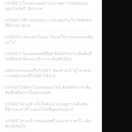
UFABETเว็บแทงบอลต่างประเทศ การพนันบอล
ออนไลน์ฟรี 200 บาท
UFABETกติกาแทงบอล การลงทุนกับเว็บไซต์พนัน
ที่มีมาตราฐาน
UFABETแทงบอลเว็บแม่ เว็บแม่ในการแทงบอลคือ
อะไร?
UFABETเว็บแทงบอลดีที่สุด สัมผัสกับการเดิมพันที่
ไม่มีขีดจำกัดและบริการระดับพรีเมียม
สมัครแทงบอลฟรีUFABET ช่องทางเข้าสู่โลกของ
การพนันบอลที่ไม่มีค่าใช้จ่าย
UFABETสมัครเว็บบอลออนไลน์ สัมผัสกับการเดิม
พันที่เหนือกว่าในทุกแมตช์
UFABETทางเข้าเว็บไซต์แม่ ประตูสู่การเดิมพัน
กีฬาและคาสิโนออนไลน์ที่อุดมสมบูรณ์
UFABETทางเข้าแทงบอลฟรี สะดวก รวดเร็ว เดิม
พันได้ทันใจ