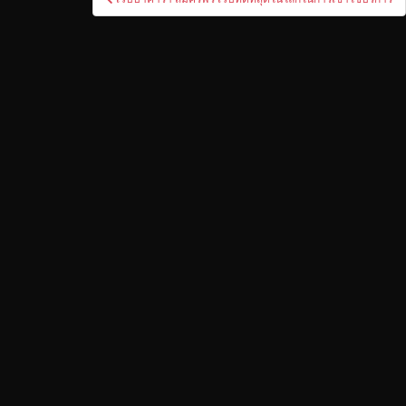
นำทาง
เรื่อง