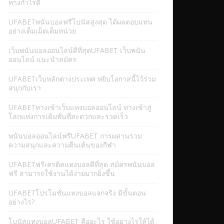
ทางกำไรดี
UFABETพนันบอลฟรีโบนัสสูงสุด ได้ผลตอบแทน
อย่างเต็มเม็ดเต็มหน่วย
เว็บพนันบอลออนไลน์ดีที่สุดUFABET เว็บพนัน
ออนไลน์ แนะนำสมัคร
UFABETเว็บหลักต่างประเทศ หยิบโอกาสนี้ไว้ร่วม
สนุกกับเรา
UFABETทางเข้าเว็บแทงบอลออนไลน์ ทางเข้าสู่
โลกแห่งการเดิมพันที่สะดวกและรวดเร็ว
พนันบอลออนไลน์ฟรีUFABET การผสานรวม
ความสนุกและความตื่นเต้นของกีฬา
UFABETฟรีเครดิตแทงบอลดีที่สุด สมัครพนันบอล
ฟรี สามารถใช้งานได้ง่ายมากยิ่งขึ้น
UFABETโปรโมชั่นแทงบอลแจกจริง มีขั้นตอน
อย่างไร?
โบนัสแทงบอลUFABET คืออะไร ใช้อย่างไรให้ได้