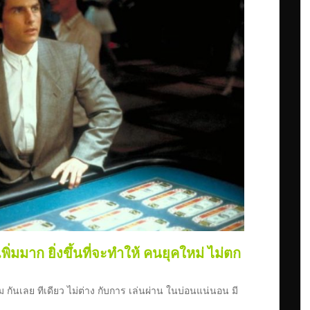
ิ่มมาก ยิ่งขึ้นที่จะทำให้ คนยุคใหม่ ไม่ตก
ม กันเลย ทีเดียว ไม่ต่าง กับการ เล่นผ่าน ในบ่อนแน่นอน มี