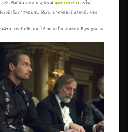
รองรับ ฟังก์ชัน ผ่านบน อุปกรณ์
สูตรบาคาร่า
การใช้
เข้าถึง การพนันกัน ได้ง่าย มากที่สุด เป็นอีกหนึ่ง ช่อง
ในด้าน การเดิมพัน และได้ กลายเป็น เกมพนัน ที่ถูกกฎหมาย