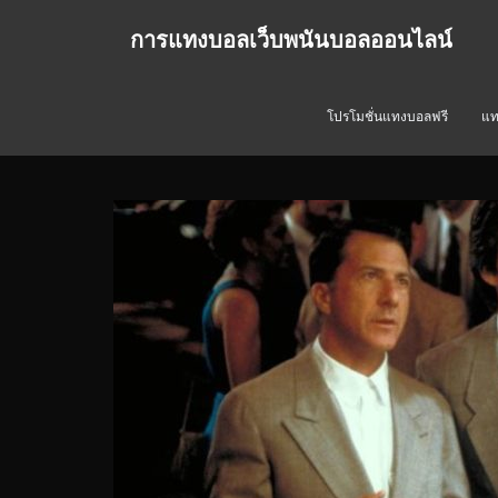
S
การแทงบอลเว็บพนันบอลออนไลน์
k
i
p
t
โปรโมชั่นแทงบอลฟรี
แท
o
m
a
i
n
c
o
n
t
e
n
t