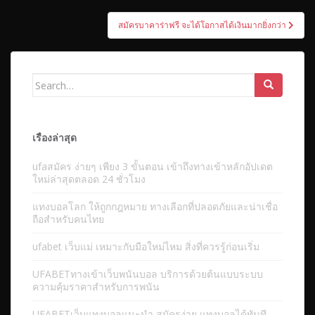
เรื่อง
สมัครบาคาร่าฟรี จะได้โอกาสได้เงินมากยิ่งกว่า
Search
for:
เรื่องล่าสุด
ufaสมัคร ง่ายๆ เพียง 3 ขั้นตอน เข้าถึงทางเข้าหลักอัปเดต
ใหม่ล่าสุดตลอด 24 ชั่วโมง
แทงบอลโลก ให้ถูกกฎหมาย ทางเลือกที่ปลอดภัยและน่าเชื่อ
ถือสำหรับคนไทย
ufabet เว็บแม่ เหมาะกับมือใหม่ไหม สิ่งที่ควรรู้ก่อนเริ่ม
UFABETทางเข้าเว็บพนันบอล บริการด้วยต้นแบบระบบ
ความคุ้มราคาสำหรับการพนัน
UFABETเว็บแทงบอลแนะนำ สมัครง่าย แทงบอลได้ทันที