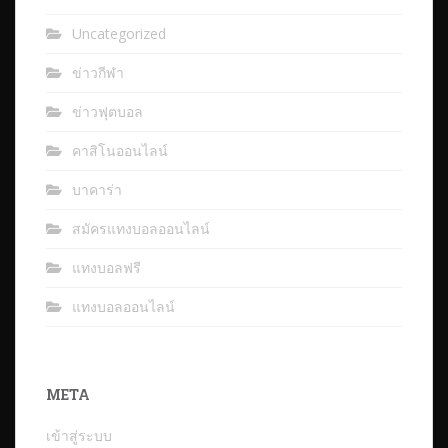
Uncategorized
ข่าวกีฬา
ข่าวฟุตบอล
คาสิโนออนไลน์
บาคาร่า
สมัครแทงบอลออนไลน์
แทงบอลฟรี
แทงบอลออนไลน์
META
เข้าสู่ระบบ