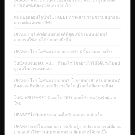
การเดิมพันที่สะดวกและรวดเร็ว
พนันบอลออนไลน์ฟรีUFABET การผสานรวมความสนุกและ
ความตื่นเต้นของกีฬา
UFABETฟรีเครดิตแทงบอลดีที่สุด สมัครพนันบอลฟรี
สามารถใช้งานได้ง่ายมากยิ่งขึ้น
UFABETโปรโมชั่นแทงบอลแจกจริง มีขั้นตอนอย่างไร?
โบนัสแทงบอลUFABET คืออะไร ใช้อย่างไรให้ได้ประโยชน์
สูงสุดในการแทงบอล
UFABETโปรโมชั่นแทงบอลฟรี โอกาสทองสำหรับนักพนันที่
ต้องการเพิ่มทักษะและชิงรางวัลใหญ่โดยไม่มีความเสี่ยง
โบนัสฟรีUFABET คืออะไร วิธีรับและใช้งานสำหรับผู้เล่น
ใหม่
UFABETโบนัสแทงบอล เคล็ดลับและความสำเร็จ
UFABETคาสิโนแทงบอล การเรียนรู้จากประสบการณ์ที่ผ่าน
มาก่อนทำให้การเล่นเกมลดความผิดพลาดได้มากขึ้น