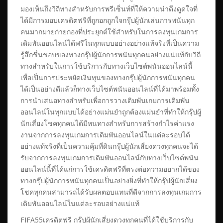
มองเห็นถึงวิถีทางสำหรับการพรีเซ็นท์ที่ให้ความน่าดึงดูดใจที่
ได้มีการมอบเครดิตฟรีที่ถูกอกถูกใจกรุ๊ปผู้นักเล่นการพนันทุก
คนมากมายก่ายกองที่ประยุกต์ใช้สำหรับในการลงทุนเกมการ
เดิมพันออนไลน์ได้ฟรีในทุกแบบอย่างอย่างแท้จริงที่เป็นความ
รู้สึกชื่นชอบของทางกรุ๊ปผู้นักการพนันทุกคนอย่างแน่แท้กับวิถี
ทางสำหรับในการใช้บริการกับทางเว็บไซต์พนันออนไลน์นี้
เพื่อเป็นการประหยัดเงินทุนของทางกรุ๊ปผู้นักการพนันทุกคน
ได้เป็นอย่างดีแล้วก็ทางเว็บไซต์พนันออนไลน์ที่ได้มาพร้อมทั้ง
การนำเสนอทางสำหรับเพื่อการวางเดิมพันเกมการเดิมพัน
ออนไลน์ในทุกแบบได้อย่างแม่นยำถูกต้องแม่นยำที่ทำให้กรุ๊ปผู้
นักเสี่ยงโชคทุกคนได้มีหนทางสำหรับการสร้างกำไรค่าแรง
งานจากการลงทุนเกมการเดิมพันออนไลน์ในแต่ละรอบได้
อย่างแท้จริงที่เป็นความคุ้มที่ดินกรุ๊ปผู้นักเสี่ยงดวงทุกคนจะได้
รับจากการลงทุนเกมการเดิมพันออนไลน์กับทางเว็บไซต์พนัน
ออนไลน์นี้ที่ได้แก่การใช้เครดิตฟรีที่ตรงต่อความอยากได้ของ
ทางกรุ๊ปผู้นักการพนันทุกคนเป็นอย่างยิ่งที่ทำให้กรุ๊ปผู้นักเสี่ยง
โชคทุกคนสามารถได้รับผลตอบแทนที่ดีจากการลงทุนเกมการ
เดิมพันออนไลน์ในแต่ละรอบอย่างแน่แท้
FIFA55เครดิตฟรี กรุ๊ปผู้นักเสี่ยงดวงทุกคนที่ได้ใช้บริการกับ