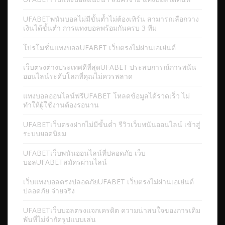
UFABETพนันบอลไม่มีขั้นต้ำไม่ต้องเทิร์น สามารถเลือกวาง
เงินได้ขั้นต่ำ การแทงบอลพร้อมกันครบ 3 ทีม
โปรโมชั่นแทงบอลUFABET เว็บตรงไม่ผ่านเอเย่นต์
เว็บตรงต่างประเทศดีที่สุดUFABET ประสบการณ์การพนัน
ออนไลน์ระดับโลกที่คุณไม่ควรพลาด
แทงบอลออนไลน์ฟรีUFABET โหลดข้อมูลได้รวดเร็ว ไม่
ทำให้ผู้ใช้งานต้องรอนาน
UFABETเว็บตรงฝากไม่มีขั้นต่ำ รีวิวเว็บพนันออนไลน์ เข้าสู่
ระบบยอดนิยม
UFABETเว็บพนันออนไลน์ที่ปลอดภัย เว็บ
บอลUFABETสมัครผ่านไลน์
เว็บแทงบอลตรงปลอดภัยUFABET เว็บตรงไม่ผ่านเอเย่นต์
ปลอดภัย จ่ายจริง
UFABETเว็บบอลตรงแจกเครดิต ความน่าสนใจของการเดิม
พันที่ไม่จำกัดรูปแบบเล่น