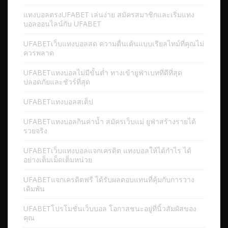
แทงบอลตรงUFABET เล่นง่าย สมัครสมาชิกและเริ่มแทง
บอลออนไลน์กับ UFABET
UFABETเว็บแทงบอลสด ความตื่นเต้นแบบเรียลไทม์ที่คุณไม่
ควรพลาด
UFABETแทงบอลไม่มีขั้นต่ำ ทางเข้ายูฟ่าเบทที่ดีที่สุด
ปลอดภัยและชัวร์ที่สุด
UFABETแทงบอลสเต็ป
UFABETแทงบอลกินค่าน้ำ สมัครเว็บแม่ ยูฟ่าสร้างรายได้
รวยจริง
UFABETเว็บแทงบอลแจกเครดิต แทงบอลให้ได้กำไร ได้
อย่างเต็มเม็ดเต็มหน่วย
UFABETแจกเครดิตฟรี ได้รับผลตอบแทนที่คุ้มกับการวาง
เดิมพัน
UFABETโปรโมชั่นเว็บบอล โอกาสชนะอยู่ที่นิ้วสัมผัสของ
คุณ