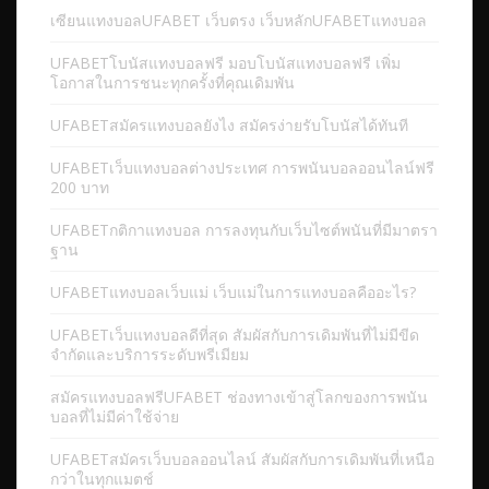
เซียนแทงบอลUFABET เว็บตรง เว็บหลักUFABETแทงบอล
UFABETโบนัสแทงบอลฟรี มอบโบนัสแทงบอลฟรี เพิ่ม
โอกาสในการชนะทุกครั้งที่คุณเดิมพัน
UFABETสมัครแทงบอลยังไง สมัครง่ายรับโบนัสได้ทันที
UFABETเว็บแทงบอลต่างประเทศ การพนันบอลออนไลน์ฟรี
200 บาท
UFABETกติกาแทงบอล การลงทุนกับเว็บไซต์พนันที่มีมาตรา
ฐาน
UFABETแทงบอลเว็บแม่ เว็บแม่ในการแทงบอลคืออะไร?
UFABETเว็บแทงบอลดีที่สุด สัมผัสกับการเดิมพันที่ไม่มีขีด
จำกัดและบริการระดับพรีเมียม
สมัครแทงบอลฟรีUFABET ช่องทางเข้าสู่โลกของการพนัน
บอลที่ไม่มีค่าใช้จ่าย
UFABETสมัครเว็บบอลออนไลน์ สัมผัสกับการเดิมพันที่เหนือ
กว่าในทุกแมตช์