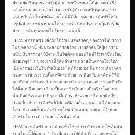
ประหยัดเงินทุนของกรุ๊ปผู้นักการพนันทุกคนได้อย่างแท้จริง
แล้วก็ตรงต่อความจำเป็นของกรุ๊ปผู้นักการพนันทุกคนอย่าง
แน่แท้กับเว็บไซต์พนันออนไลน์นี้ที่มีการมอบเครดิตฟรีให้กับ
กรุ๊ปผู้นักการพนันทุกคนได้อย่างแท้จริงที่เป็นความคุ้มที่กรุ๊ปผู้
นักการพนันทุกคนจะได้รับอย่างแน่แท้
FIFA55เครดิตฟรี เชื่อถือได้ว่าเป็นสิ่งสำคัญของการให้บริการ
ในช่วงเวลานี้ ที่มันจะสามารถสร้างแรงผลักดันให้ผู้เข้าร่วม
พนัน ที่ปรารถนาใช้งานเว็บไซต์พนันออนไลน์ได้มากขึ้นเรื่อย
ด้วยเหตุว่าในช่วงเวลานี้ผู้คนจำนวนหลายชิ้นตกลงใจเลือก
เป็นพวกของเว็บไซต์พนันออนไลน์ด้วยมองเห็นความคุ้มราคา
ของการใช้แรงงานตั้งแต่ทีแรกด้วยการเลือกรับเครดิตฟรีที่มี
คุณลักษณะสำหรับในการอดออมเงินลงทุนของการวางเดิมพัน
ได้ตั้งแต่เริ่มลงทะเบียนเป็นสมาชิกกันอย่างยิ่งจริงๆโดยเหตุ
นั้นเมื่อมีข้อแนะนำดีๆแบบงี้แม้กระทั่งพวกเราไม่เคยคิดที่จะ
ข้องเกี่ยวกับการเดิมพันก็ไม่บางทีอาจยั้งความอยากได้ของตน
ได้น่าฟังมองเห็นถึงสิทธิประโยชน์อันล้นหลามแล้วก็จังหวะ
สำหรับในการทำเงินอย่างไร้ขีดจํากัด
FIFA55เครดิตฟรี การสมัครเข้าใช้บริการกับทางเว็บไซต์พนัน
ออนไลน์นี้ได้ตลอด 1 วันเพื่อทางกรุ๊ปผู้นักเสี่ยงดวงทุกคนได้