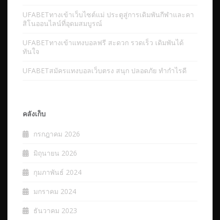
UFABETทางเข้าเว็บไซต์แม่ ประตูสู่การเดิมพันกีฬาและคา
สิโนออนไลน์ที่อุดมสมบูรณ์
UFABETทางเข้าแทงบอลฟรี สะดวก รวดเร็ว เดิมพันได้
ทันใจ
UFABETสมัครแทงบอลเว็บตรง สนุก ปลอดภัย ทำกำไรดี
คลังเก็บ
กรกฎาคม 2026
มิถุนายน 2026
กุมภาพันธ์ 2024
มกราคม 2024
ธันวาคม 2023