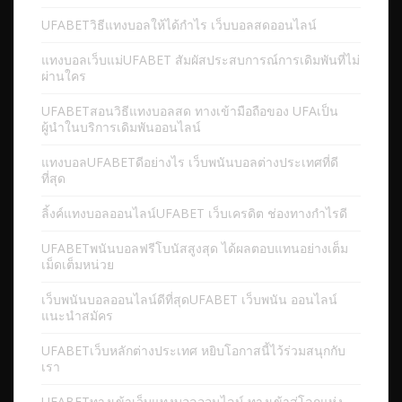
UFABETวิธีแทงบอลให้ได้กำไร เว็บบอลสดออนไลน์
แทงบอลเว็บแม่UFABET สัมผัสประสบการณ์การเดิมพันที่ไม่
ผ่านใคร
UFABETสอนวิธีแทงบอลสด ทางเข้ามือถือของ UFAเป็น
ผู้นำในบริการเดิมพันออนไลน์
แทงบอลUFABETดีอย่างไร เว็บพนันบอลต่างประเทศที่ดี
ที่สุด
ลิ้งค์แทงบอลออนไลน์UFABET เว็บเครดิต ช่องทางกำไรดี
UFABETพนันบอลฟรีโบนัสสูงสุด ได้ผลตอบแทนอย่างเต็ม
เม็ดเต็มหน่วย
เว็บพนันบอลออนไลน์ดีที่สุดUFABET เว็บพนัน ออนไลน์
แนะนำสมัคร
UFABETเว็บหลักต่างประเทศ หยิบโอกาสนี้ไว้ร่วมสนุกกับ
เรา
UFABETทางเข้าเว็บแทงบอลออนไลน์ ทางเข้าสู่โลกแห่ง