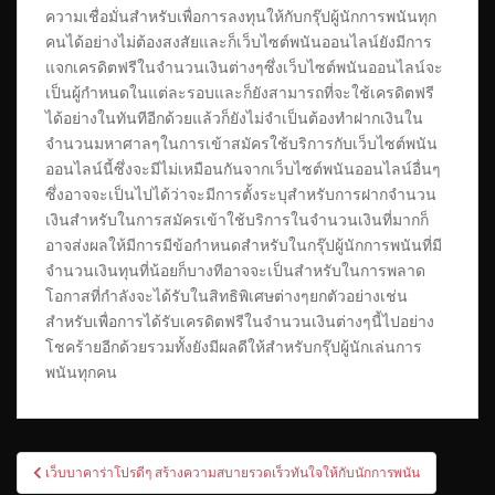
ความเชื่อมั่นสำหรับเพื่อการลงทุนให้กับกรุ๊ปผู้นักการพนันทุก
คนได้อย่างไม่ต้องสงสัยและก็เว็บไซต์พนันออนไลน์ยังมีการ
แจกเครดิตฟรีในจำนวนเงินต่างๆซึ่งเว็บไซต์พนันออนไลน์จะ
เป็นผู้กำหนดในแต่ละรอบและก็ยังสามารถที่จะใช้เครดิตฟรี
ได้อย่างในทันทีอีกด้วยแล้วก็ยังไม่จำเป็นต้องทำฝากเงินใน
จำนวนมหาศาลๆในการเข้าสมัครใช้บริการกับเว็บไซต์พนัน
ออนไลน์นี้ซึ่งจะมีไม่เหมือนกันจากเว็บไซต์พนันออนไลน์อื่นๆ
ซึ่งอาจจะเป็นไปได้ว่าจะมีการตั้งระบุสำหรับการฝากจำนวน
เงินสำหรับในการสมัครเข้าใช้บริการในจำนวนเงินที่มากก็
อาจส่งผลให้มีการมีข้อกำหนดสำหรับในกรุ๊ปผู้นักการพนันที่มี
จำนวนเงินทุนที่น้อยก็บางทีอาจจะเป็นสำหรับในการพลาด
โอกาสที่กำลังจะได้รับในสิทธิพิเศษต่างๆยกตัวอย่างเช่น
สำหรับเพื่อการได้รับเครดิตฟรีในจำนวนเงินต่างๆนี้ไปอย่าง
โชคร้ายอีกด้วยรวมทั้งยังมีผลดีให้สำหรับกรุ๊ปผู้นักเล่นการ
พนันทุกคน
เมนู
เว็บบาคาร่าโปรดีๆ สร้างความสบายรวดเร็วทันใจให้กับนักการพนัน
นำทาง