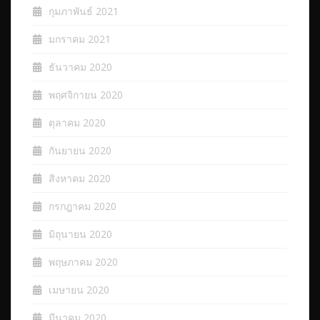
กุมภาพันธ์ 2021
มกราคม 2021
ธันวาคม 2020
พฤศจิกายน 2020
ตุลาคม 2020
กันยายน 2020
สิงหาคม 2020
กรกฎาคม 2020
มิถุนายน 2020
พฤษภาคม 2020
เมษายน 2020
มีนาคม 2020