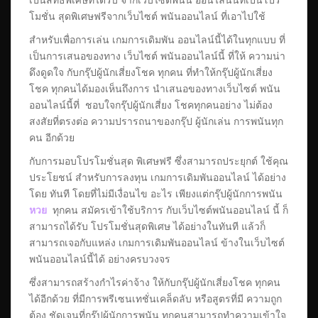
โมชั่น สุดพิเศษฟรีจากเว็บไซต์ พนันออนไลน์ ที่เอาไปใช้
สำหรับเพื่อการเล่น เกมการเดิมพัน ออนไลน์นี้ได้ในทุกแบบ ที่
เป็นการเสนอของทาง เว็บไซต์ พนันออนไลน์นี้ ที่ให้ ความน่า
ดึงดูดใจ กับกรุ๊ปผู้นักเสี่ยงโชค ทุกคน ที่ทำให้กรุ๊ปผู้นักเสี่ยง
โชค ทุกคนได้มองเห็นถึงการ นำเสนอของทางเว็บไซต์ พนัน
ออนไลน์นี้ที่ ชอบใจกรุ๊ปผู้นักเสี่ยง โชคทุกคนอย่าง ไม่ต้อง
สงสัยที่ตรงต่อ ความปรารถนาของกรุ๊ป ผู้นักเล่น การพนันทุก
คน อีกด้วย
กับการมอบโปรโมชั่นสุด พิเศษฟรี ซึ่งสามารถประยุกต์ ใช้คุณ
ประโยชน์ สำหรับการลงทุน เกมการเดิมพันออนไลน์ ได้อย่าง
โดย ทันที โดยที่ไม่มีเงื่อนไข อะไร เพียงแต่กรุ๊ปผู้นักการพนัน
หวย
ทุกคน สมัครเข้าใช้บริการ กับเว็บไซต์พนันออนไลน์ นี้ ก็
สามารถได้รับ โปรโมชั่นสุดพิเศษ ได้อย่างในทันที แล้วก็
สามารถเจอกับแหล่ง เกมการเดิมพันออนไลน์ ข้างในเว็บไซต์
พนันออนไลน์นี้ได้ อย่างครบวงจร
ซึ่งสามารถสร้างกำไรค่าจ้าง ให้กับกรุ๊ปผู้นักเสี่ยงโชค ทุกคน
ได้อีกด้วย ที่มีการพรีเซนเทชั่นเคล็ดลับ หรือสูตรที่มี ความถูก
ต้อง ชัดเจนที่กรุ๊ปผู้นักการพนัน ทุกคนสามารถทำความเข้าใจ