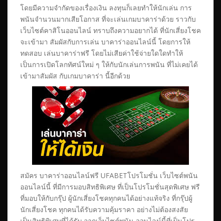
โดยมีความจำกัดของเรื่องเงิน ลงทุนก็เลยทำให้นักเล่น การ
พนันจำนวนมากเสียโอกาส ที่จะเล่นเกมบาคาร่าด้วย ราวกับ
เว็บไซต์คาสิโนออนไลน์ ทราบถึงความอยากได้ ที่นักเสี่ยงโชค
จะเข้ามา สัมผัสกับการเล่น บาคาร่าออนไลน์นี้ โดยการให้
ทดสอบ เล่นบาคาร่าฟรี โดยไม่เสียค่าใช้จ่ายใดใดทำให้
เป็นการเปิดโลกทัศน์ใหม่ ๆ ให้กับนักเล่นการพนัน ที่ไม่เคยได้
เข้ามาสัมผัส กับเกมบาคาร่า นี้อีกด้วย
สมัคร บาคาร่าออนไลน์ฟรี UFABETโปรโมชั่น เว็บไซต์พนัน
ออนไลน์นี้ ที่มีการมอบสิทธิพิเศษ ที่เป็นโปรโมชั่นสุดพิเศษ ฟรี
ที่มอบให้กับกรุ๊ป ผู้นักเสี่ยงโชคทุกคนได้อย่างแท้จริง ที่กรุ๊ปผู้
นักเสี่ยงโชค ทุกคนได้รับความคุ้มราคา อย่างไม่ต้องสงสัย
เป็นสิทธิพิเศษที่ได้รับ จากเว็บไซต์พนัน ออนไลน์นี้ที่เป็นโปร