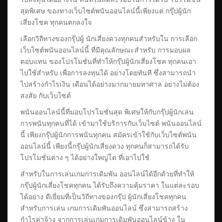
สุดพิเศษ ของทางเว็บไซต์พนันออนไลน์นี้เพียงแต่ กรุ๊ปผู้นัก
เสี่ยงโชค ทุกคนตกลงใจ
เลือกวิถีทางของกรุ๊ปผู้ นักเสี่ยงดวงทุกคนสำหรับใน การเลือก
เว็บไซต์พนันออนไลน์นี้ ที่มีคุณลักษณะสำหรับ การมอบผล
ตอบแทน ของโปรโมชั่นที่ทำให้กรุ๊ปผู้นักเสี่ยงโชค ทุกคนเอา
ไปใช้สำหรับ เพื่อการลงทุนได้ อย่างโดยทันที ซึ่งสามารถนำ
ไปสร้างกำไรเงิน เดือนได้อย่างมากมายมหาศาล อย่างไม่ต้อง
สงสัย กับเว็บไซต์
พนันออนไลน์นี้ที่มอบโปรโมชั่นสุด พิเศษให้กับกรุ๊ปผู้นักเล่น
การพนันทุกคนที่ได้ เข้ามาใช้บริการกับเว็บไซต์ พนันออนไลน์
นี้ เพียงกรุ๊ปผู้นักการพนันทุกคน สมัครเข้าใช้กับเว็บไซต์พนัน
ออนไลน์นี้ เพียงนี้กรุ๊ปผู้นักเสี่ยงดวง ทุกคนก็สามารถได้รับ
โปรโมชั่นต่าง ๆ ได้อย่างใหญ่โต ที่เอาไปใช้
สำหรับในการเล่นเกมการเดิมพัน ออนไลน์ได้อีกด้วยที่ทำให้
กรุ๊ปผู้นักเสี่ยงโชคทุกคน ได้รับถึงความคุ้มราคา ในแต่ละรอบ
ได้อย่าง ดีเยี่ยมที่เป็นวิถีทางของกรุ๊ป ผู้นักเสี่ยงโชคทุกคน
สำหรับการเล่น เกมการเดิมพันออนไลน์ ซึ่งสามารถสร้าง
กำไรค่าจ้าง จากการเล่นเกมการเดิมพันออนไลน์ข้าง ใน