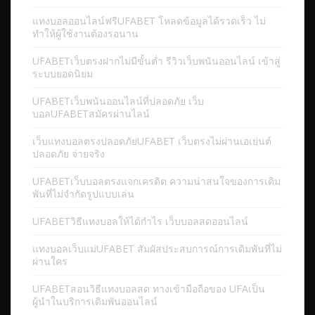
แทงบอลออนไลน์ฟรีUFABET โหลดข้อมูลได้รวดเร็ว ไม่
ทำให้ผู้ใช้งานต้องรอนาน
UFABETเว็บตรงฝากไม่มีขั้นต่ำ รีวิวเว็บพนันออนไลน์ เข้าสู่
ระบบยอดนิยม
UFABETเว็บพนันออนไลน์ที่ปลอดภัย เว็บ
บอลUFABETสมัครผ่านไลน์
เว็บแทงบอลตรงปลอดภัยUFABET เว็บตรงไม่ผ่านเอเย่นต์
ปลอดภัย จ่ายจริง
UFABETเว็บบอลตรงแจกเครดิต ความน่าสนใจของการเดิม
พันที่ไม่จำกัดรูปแบบเล่น
UFABETวิธีแทงบอลให้ได้กำไร เว็บบอลสดออนไลน์
แทงบอลเว็บแม่UFABET สัมผัสประสบการณ์การเดิมพันที่ไม่
ผ่านใคร
UFABETสอนวิธีแทงบอลสด ทางเข้ามือถือของ UFAเป็น
ผู้นำในบริการเดิมพันออนไลน์