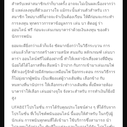
สำหรับเหล่าสมาชิกเก่าก็บางครั้ง อาจจะไม่เป็นผลเนื่องจากว่า
มี แหล่งลงทุนที่ตัวเองวางใจ แม้กระนั้นส่วนตัวสำหรับ เรา
สมาชิก ใหม่บางทีก็อาจจะจำเป็นต้องเรียน ให้ดีก่อนจะกระทำ
การลงทุน ทุกคราวการหาข้อมูลการ เล่น บา ติดอยู่ ร่า
ออนไลน์ ฟรี ก่อนจะเล่นเกมบาคาร่าด้วยเงินลงทุน ของตัว
นักการพนัน
ยอมจะดียิ่งกว่าแล้วก็แจ้ง ชัดมากยิ่งกว่าในวิธีกระบวน การ
เล่นแล้วก็สามารถสร้างความสนิท สนมกับ หลักเกณฑ์ เล่นบา
คาร่า ออนไลน์ฟรีไม่ต้องฝากนี้ ทำให้เหล่านักเสี่ยงดวงที่มีทุน
น้อยได้ได้โอกาสที่จะลืมหน้า อ้าปาก กับการเข้ามาเล่นเกมไพ่
ที่ตัวเองรู้จักด้วยมีลักษณะเหมือนไพ่ ป๊อกกระดอน กรรมวิธีการ
ก็ไม่ยุ่งยากผู้พนัน เป็นเพียงแต่ผู้วางเดิมพัน เลือกข้าง กับ
หนทางที่นานัปการ ให้เลือกกระทำวางเดิมพัน ทั้งมีหลายห้อง
บาคาร่าให้เลือก เล่นอย่างจุใจ จังหวะสำหรับ การทำเงินก็ยิ่งมี
สูง
UFABETโปรโมชั่น การได้รับคุณประโยชน์ต่าง ๆ ที่ได้รับจาก
โปรโมชั่น ที่เว็บไซต์พนันออนไลน์ นี้มอบให้สำหรับ ในกรุ๊ปผู้
นักเล่น การพนันทุกคนที่ได้เข้ามา ใช้บริการซึ่งสามารถ นำ
ไปลงทุนได้อย่างใน ทันทีในแต่ละรอบในการได้รับ โปรโมชั่น