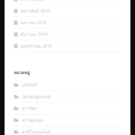
กุมภาพันธ์ 2020
มกราคม 2020
ธันวาคม 2019
พฤศจิกายน 2019
หมวดหมู่
UFABET
Uncategorized
ข่าวกีฬา
ข่าวฟุตบอล
คาสิโนออนไลน์