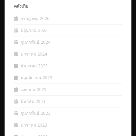
คลังเก็บ
กรกฎาคม 2026
มิถุนายน 2026
กุมภาพันธ์ 2024
มกราคม 2024
ธันวาคม 2023
พฤศจิกายน 2023
เมษายน 2023
มีนาคม 2023
กุมภาพันธ์ 2023
มกราคม 2023