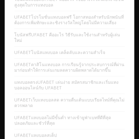
สูงสุดในการแทงบอล
UFABETโปรโมชั่นแทงบอลฟรี โอกาสทองสำหรับนักพนันที่
ต้องการเพิ่มทักษะและชิงรางวัลใหญ่โดยไม่มีความเสี่ยง
โบนัสฟรีUFABET คืออะไร วิธีรับและใช้งานสำหรับผู้เล่น
ใหม่
UFABETโบนัสแทงบอล เคล็ดลับและความสำเร็จ
UFABETคาสิโนแทงบอล การเรียนรู้จากประสบการณ์ที่ผ่าน
มาก่อนทำให้การเล่นเกมลดความผิดพลาดได้มากขึ้น
แทงบอลตรงUFABET เล่นง่าย สมัครสมาชิกและเริ่มแทง
บอลออนไลน์กับ UFABET
UFABETเว็บแทงบอลสด ความตื่นเต้นแบบเรียลไทม์ที่คุณไม่
ควรพลาด
UFABETแทงบอลไม่มีขั้นต่ำ ทางเข้ายูฟ่าเบทที่ดีที่สุด
ปลอดภัยและชัวร์ที่สุด
UFABETแทงบอลสเต็ป