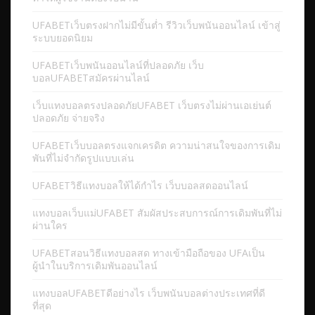
UFABETเว็บตรงฝากไม่มีขั้นต่ำ รีวิวเว็บพนันออนไลน์ เข้าสู่
ระบบยอดนิยม
UFABETเว็บพนันออนไลน์ที่ปลอดภัย เว็บ
บอลUFABETสมัครผ่านไลน์
เว็บแทงบอลตรงปลอดภัยUFABET เว็บตรงไม่ผ่านเอเย่นต์
ปลอดภัย จ่ายจริง
UFABETเว็บบอลตรงแจกเครดิต ความน่าสนใจของการเดิม
พันที่ไม่จำกัดรูปแบบเล่น
UFABETวิธีแทงบอลให้ได้กำไร เว็บบอลสดออนไลน์
แทงบอลเว็บแม่UFABET สัมผัสประสบการณ์การเดิมพันที่ไม่
ผ่านใคร
UFABETสอนวิธีแทงบอลสด ทางเข้ามือถือของ UFAเป็น
ผู้นำในบริการเดิมพันออนไลน์
แทงบอลUFABETดีอย่างไร เว็บพนันบอลต่างประเทศที่ดี
ที่สุด