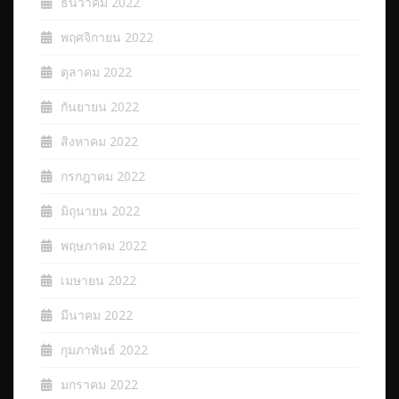
ธันวาคม 2022
พฤศจิกายน 2022
ตุลาคม 2022
กันยายน 2022
สิงหาคม 2022
กรกฎาคม 2022
มิถุนายน 2022
พฤษภาคม 2022
เมษายน 2022
มีนาคม 2022
กุมภาพันธ์ 2022
มกราคม 2022