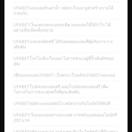
UFABETแทงบอลกินค่าน้ำ สมัครเว็บแม่ ยูฟ่าสร้างรายได้
รวยจริง
UFABETเว็บแทงบอลแจกเครดิต แทงบอลให้ได้กำไร ได้
อย่างเต็มเม็ดเต็มหน่วย
UFABETแจกเครดิตฟรี ได้รับผลตอบแทนที่คุ้มกับการวาง
เดิมพัน
UFABETโปรโมชั่นเว็บบอล โอกาสชนะอยู่ที่นิ้วสัมผัสของ
คุณ
เซียนแทงบอลUFABET เว็บตรง เว็บหลักUFABETแทงบอล
UFABETโบนัสแทงบอลฟรี มอบโบนัสแทงบอลฟรี เพิ่ม
โอกาสในการชนะทุกครั้งที่คุณเดิมพัน
UFABETสมัครแทงบอลยังไง สมัครง่ายรับโบนัสได้ทันที
UFABETเว็บแทงบอลต่างประเทศ การพนันบอลออนไลน์ฟรี
200 บาท
UFABETกติกาแทงบอล การลงทุนกับเว็บไซต์พนันที่มีมาตรา