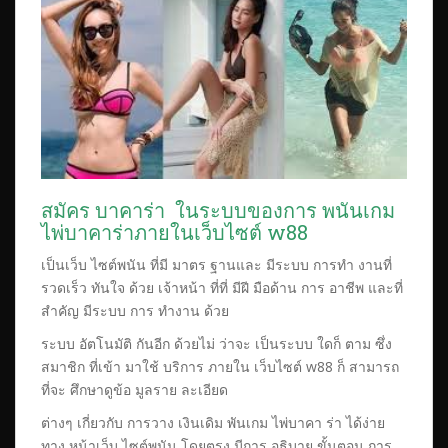
สมัคร บาคาร่า ในระบบของการ พนันเกม
ไพ่บาคาร่าภายในเว็บไซต์ w88
เป็นเว็บ ไซต์พนัน ที่มี มาตร ฐานและ มีระบบ การทำ งานที่
รวดเร็ว ทันใจ ด้วย เจ้าหน้า ที่ที่ มีฝี มือด้าน การ อาชีพ และที่
สำคัญ มีระบบ การ ทำงาน ด้วย
ระบบ อัตโนมัติ กันอีก ด้วยไม่ ว่าจะ เป็นระบบ ใดก็ ตาม ซึ่ง
สมาชิก ที่เข้า มาใช้ บริการ ภายใน เว็บไซต์ w88 ก็ สามารถ
ที่จะ ศึกษาดูข้อ มูลราย ละเอียด
ต่างๆ เกี่ยวกับ การวาง เงินเดิม พันเกม ไพ่บาคา ร่า ได้ง่าย
ทาง หน้าเว็บ ไซต์พนัน โดยตรง มีการ อธิบาย ขั้นตอน การ