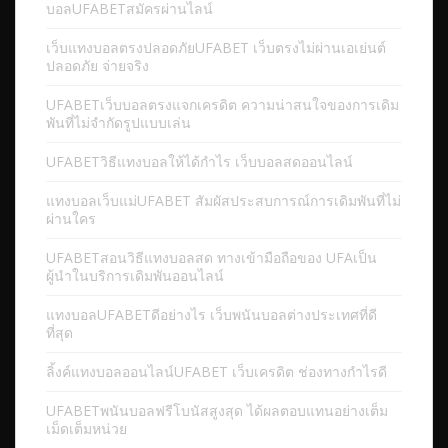
บอลUFABETสมัครผ่านไลน์
เว็บแทงบอลตรงปลอดภัยUFABET เว็บตรงไม่ผ่านเอเย่นต์
ปลอดภัย จ่ายจริง
UFABETเว็บบอลตรงแจกเครดิต ความน่าสนใจของการเดิม
พันที่ไม่จำกัดรูปแบบเล่น
UFABETวิธีแทงบอลให้ได้กำไร เว็บบอลสดออนไลน์
แทงบอลเว็บแม่UFABET สัมผัสประสบการณ์การเดิมพันที่ไม่
ผ่านใคร
UFABETสอนวิธีแทงบอลสด ทางเข้ามือถือของ UFAเป็น
ผู้นำในบริการเดิมพันออนไลน์
แทงบอลUFABETดีอย่างไร เว็บพนันบอลต่างประเทศที่ดี
ที่สุด
ลิ้งค์แทงบอลออนไลน์UFABET เว็บเครดิต ช่องทางกำไรดี
UFABETพนันบอลฟรีโบนัสสูงสุด ได้ผลตอบแทนอย่างเต็ม
เม็ดเต็มหน่วย