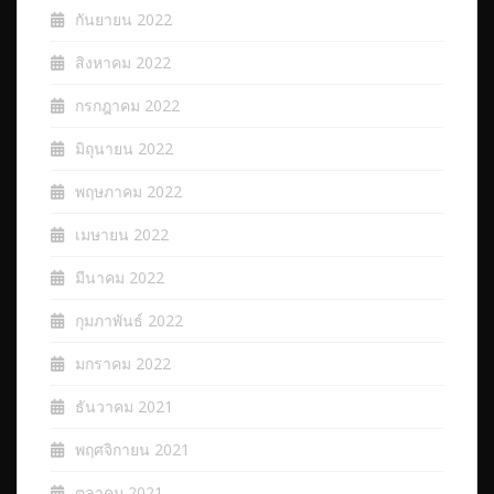
กันยายน 2022
สิงหาคม 2022
กรกฎาคม 2022
มิถุนายน 2022
พฤษภาคม 2022
เมษายน 2022
มีนาคม 2022
กุมภาพันธ์ 2022
มกราคม 2022
ธันวาคม 2021
พฤศจิกายน 2021
ตุลาคม 2021