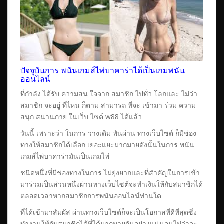
ปัจจุบันการ พนันเกมส์ไพ่บาคาร่าได้เป็นเกมพนัน
ออนไลน์
ที่กำลัง ได้รับ ความสน ใจจาก สมาชิก ไปทั่ว โลกและ ไม่ว่า
สมาชิก จะอยู่ ที่ไหน ก็ตาม สามารถ ที่จะ เข้ามา ร่วม ความ
สนุก สนานภาย ในเว็บ ไซต์ w88 ได้แล้
ว
วันนี้ เพราะว่า ในการ วางเดิม พันผ่าน ทางเว็บไซต์ ก็มีช่อง
ทางให้สมาชิกได้เลือก เยอะแยะมากมายดังนั้นในการ พนัน
เกมส์ไพ่บาคาร่ามันเป็นเกมไพ่
ชนิดหนึ่งที่มีช่องทางในการ ไม่ยุ่งยากและที่สำคัญในการเข้า
มาร่วมเป็นส่วนหนึ่งผ่านทางเว็บไซต์จะทำเงินให้กับสมาชิกได้
ตลอดเวลาหากสมาชิกการพนันออนไลน์ท่านใด
ที่ได้เข้ามาสัมผัส ผ่านทางเว็บไซต์ก็จะเป็นโอกาสที่ดีที่สุดซึ่ง
ทำงานให้กับสมาชิกได้ที่ได้มากมายกันอย่างแน่นอนไม่ว่าจะ