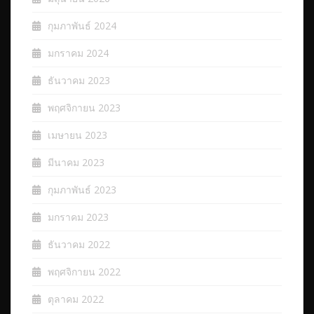
กุมภาพันธ์ 2024
มกราคม 2024
ธันวาคม 2023
พฤศจิกายน 2023
เมษายน 2023
มีนาคม 2023
กุมภาพันธ์ 2023
มกราคม 2023
ธันวาคม 2022
พฤศจิกายน 2022
ตุลาคม 2022