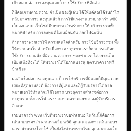
เป้าหมายต่อ การลงทุนและก็ การใช้บริการที่ดีแล้ว
ก็มีคุณภาพตามความ จำเป็นของผู้เล่น ได้ให้แด่คุณได้รับกำไร
กลับมาจากการ ลงทุนแล้วก็ การใช้แรงงานเกมบาคาร่า w88
เว็บออกแบบ เว็บไซต์มีบทบาท สำหรับการให้ บริการรวมทั้ง
หน้าที่สำหรับ การลงทุนที่ไม่เหมือนกัน ออกไปฉะนั้น
ถ้าหากว่าพวกเราให้ ความสนใจสำหรับ การใช้บริการรวม ทั้ง
ให้ความสนใจ สำหรับเพื่อการลง ทุนพวกเราก็สามารถเลือก
ใช้บริการตามสิ่ง ที่มีความต้องการ ของพวกเราได้อย่างเต็ม
เปี่ยมเพื่อที่จะได้ ให้พวกเราได้โอกาสบรรลุ สูตรบาคาร่าฟรี
ป๋าเซียน
ผลสำเร็จต่อการลงทุนและ ก็การใช้บริการที่ดีและก็มีคุณ ภาพ
เยอะที่สุดตามสิ่งที่ ต้องการที่ผู้เล่นและก็ผู้รับบริการได้คาด
หมายเอาไว้ท่านก็จะได้โอกาส บรรลุความสำเร็จต่อการ
ลงทุนรวมทั้งการใช้ แรงงานตามความอยากของผู้รับบริการ
อีกแน่ๆ
เกมบาคาร่า w88 เว็บที่พวกเราขอทำเสนอ ในวันนี้ก็คือการ
เล่นเกมบาคาร่า ผ่านทางเว็บ w88 จุดเด่นของการเล่นเกมบา
คาร่าผ่านทางโดยใช้ เป็นยังไงท่านทราบไหม จุดเด่นของเว็บ