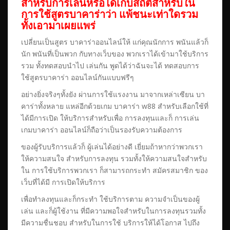
สำหรับการเล่นหรือได้เก็บสถิติสำหรับใน
การใช้สูตรบาคาร่าว่า แพ้ชนะเท่าใดรวม
ทั้งเอามาเผยแพร่
เปลี่ยนเป็นสูตร บาคาร่าออนไลน์ให้ แก่คุณนักการ พนันแล้วก็
นัก พนันที่เป็นพวก กับทางเว็บของ พวกเราได้เข้ามาใช้บริการ
รวม ทั้งทดสอบนำไป เล่นกัน พูดได้ว่าฉันจะได้ ทดสอบการ
ใช้สูตรบาคาร่า ออนไลน์กันแบบฟรีๆ
อย่างยิ่งจริงๆทั้งยัง ผ่านการใช้แรงงาน มาจากเหล่าเซียน บา
คาร่าทั้งหลาย แหล่อีกด้วยเกม บาคาร่า w88 สำหรับเลือกใช้ที่
ได้มีการเปิด ให้บริการสำหรับเพื่อ การลงทุนและก็ การเล่น
เกมบาคาร่า ออนไลน์ก็ถือว่าเป็นรองรับความต้องการ
ของผู้รับบริการแล้วก็ ผู้เล่นได้อย่างดี เยี่ยมถ้าหากว่าพวกเรา
ให้ความสนใจ สำหรับการลงทุน รวมทั้งให้ความสนใจสำหรับ
ใน การใช้บริการพวกเรา ก็สามารถกระทำ สมัครสมาชิก ของ
เว็บที่ได้มี การเปิดให้บริการ
เพื่อทำลงทุนและก็กระทำ ใช้บริการตาม ความจำเป็นของผู้
เล่น และก็ผู้ใช้งาน ที่มีความพอใจสำหรับในการลงทุนรวมทั้ง
มีความชื่นชอบ สำหรับในการใช้ บริการให้ได้โอกาส ไปถึง