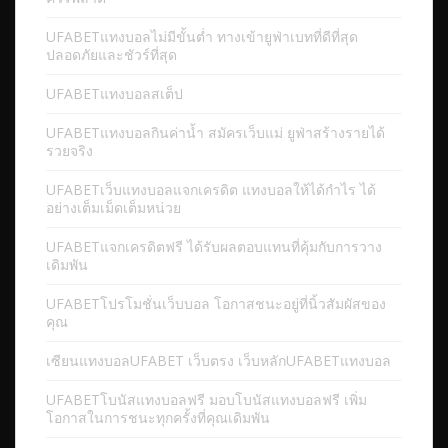
UFABETแทงบอลไม่มีขั้นต่ำ ทางเข้ายูฟ่าเบทที่ดีที่สุด
ปลอดภัยและชัวร์ที่สุด
UFABETแทงบอลสเต็ป
UFABETแทงบอลกินค่าน้ำ สมัครเว็บแม่ ยูฟ่าสร้างรายได้
รวยจริง
UFABETเว็บแทงบอลแจกเครดิต แทงบอลให้ได้กำไร ได้
อย่างเต็มเม็ดเต็มหน่วย
UFABETแจกเครดิตฟรี ได้รับผลตอบแทนที่คุ้มกับการวาง
เดิมพัน
UFABETโปรโมชั่นเว็บบอล โอกาสชนะอยู่ที่นิ้วสัมผัสของ
คุณ
เซียนแทงบอลUFABET เว็บตรง เว็บหลักUFABETแทงบอล
UFABETโบนัสแทงบอลฟรี มอบโบนัสแทงบอลฟรี เพิ่ม
โอกาสในการชนะทุกครั้งที่คุณเดิมพัน