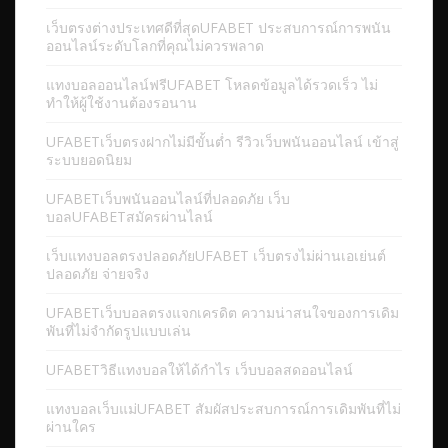
เว็บตรงต่างประเทศดีที่สุดUFABET ประสบการณ์การพนัน
ออนไลน์ระดับโลกที่คุณไม่ควรพลาด
แทงบอลออนไลน์ฟรีUFABET โหลดข้อมูลได้รวดเร็ว ไม่
ทำให้ผู้ใช้งานต้องรอนาน
UFABETเว็บตรงฝากไม่มีขั้นต่ำ รีวิวเว็บพนันออนไลน์ เข้าสู่
ระบบยอดนิยม
UFABETเว็บพนันออนไลน์ที่ปลอดภัย เว็บ
บอลUFABETสมัครผ่านไลน์
เว็บแทงบอลตรงปลอดภัยUFABET เว็บตรงไม่ผ่านเอเย่นต์
ปลอดภัย จ่ายจริง
UFABETเว็บบอลตรงแจกเครดิต ความน่าสนใจของการเดิม
พันที่ไม่จำกัดรูปแบบเล่น
UFABETวิธีแทงบอลให้ได้กำไร เว็บบอลสดออนไลน์
แทงบอลเว็บแม่UFABET สัมผัสประสบการณ์การเดิมพันที่ไม่
ผ่านใคร