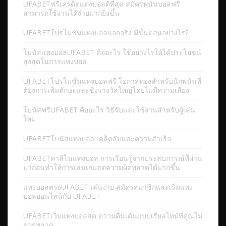
UFABETฟรีเครดิตแทงบอลดีที่สุด สมัครพนันบอลฟรี
สามารถใช้งานได้ง่ายมากยิ่งขึ้น
UFABETโปรโมชั่นแทงบอลแจกจริง มีขั้นตอนอย่างไร?
โบนัสแทงบอลUFABET คืออะไร ใช้อย่างไรให้ได้ประโยชน์
สูงสุดในการแทงบอล
UFABETโปรโมชั่นแทงบอลฟรี โอกาสทองสำหรับนักพนันที่
ต้องการเพิ่มทักษะและชิงรางวัลใหญ่โดยไม่มีความเสี่ยง
โบนัสฟรีUFABET คืออะไร วิธีรับและใช้งานสำหรับผู้เล่น
ใหม่
UFABETโบนัสแทงบอล เคล็ดลับและความสำเร็จ
UFABETคาสิโนแทงบอล การเรียนรู้จากประสบการณ์ที่ผ่าน
มาก่อนทำให้การเล่นเกมลดความผิดพลาดได้มากขึ้น
แทงบอลตรงUFABET เล่นง่าย สมัครสมาชิกและเริ่มแทง
บอลออนไลน์กับ UFABET
UFABETเว็บแทงบอลสด ความตื่นเต้นแบบเรียลไทม์ที่คุณไม่
ควรพลาด