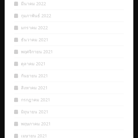
มีนาคม 2022
กุมภาพันธ์ 2022
มกราคม 2022
ธันวาคม 2021
พฤศจิกายน 2021
ตุลาคม 2021
กันยายน 2021
สิงหาคม 2021
กรกฎาคม 2021
มิถุนายน 2021
พฤษภาคม 2021
เมษายน 2021