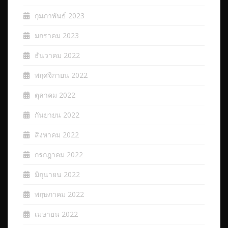
กุมภาพันธ์ 2023
มกราคม 2023
ธันวาคม 2022
พฤศจิกายน 2022
ตุลาคม 2022
กันยายน 2022
สิงหาคม 2022
กรกฎาคม 2022
มิถุนายน 2022
พฤษภาคม 2022
เมษายน 2022