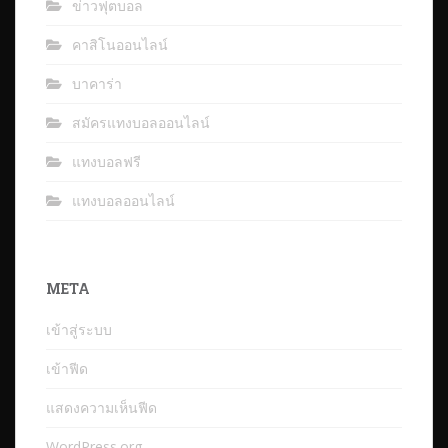
ข่าวฟุตบอล
คาสิโนออนไลน์
บาคาร่า
สมัครแทงบอลออนไลน์
แทงบอลฟรี
แทงบอลออนไลน์
META
เข้าสู่ระบบ
เข้าฟีด
แสดงความเห็นฟีด
WordPress.org