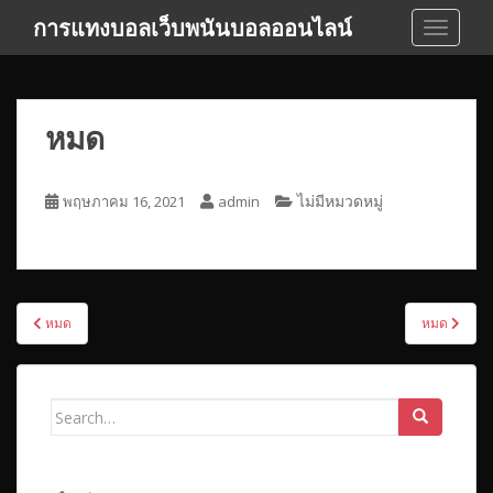
S
การแทงบอลเว็บพนันบอลออนไลน์
TOGGLE
k
i
p
t
หมด
o
m
a
ไม่มีหมวดหมู่
พฤษภาคม 16, 2021
admin
i
n
c
o
เมนู
n
หมด
หมด
นำทาง
t
e
เรื่อง
n
Search
t
for: