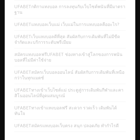
UFABETกติกาแทงบอล การลงทุนกับเว็บไซต์พนันที่มีมาตรา
ฐาน
UFABETแทงบอลเว็บแม่ เว็บแม่ในการแทงบอลคืออะไร?
UFABETเว็บแทงบอลดีที่สุด สัมผัสกับการเดิมพันที่ไม่มีขีด
จำกัดและบริการระดับพรีเมียม
สมัครแทงบอลฟรีUFABET ช่องทางเข้าสู่โลกของการพนัน
บอลที่ไม่มีค่าใช้จ่าย
UFABETสมัครเว็บบอลออนไลน์ สัมผัสกับการเดิมพันที่เหนือ
กว่าในทุกแมตช์
UFABETทางเข้าเว็บไซต์แม่ ประตูสู่การเดิมพันกีฬาและคา
สิโนออนไลน์ที่อุดมสมบูรณ์
UFABETทางเข้าแทงบอลฟรี สะดวก รวดเร็ว เดิมพันได้
ทันใจ
UFABETสมัครแทงบอลเว็บตรง สนุก ปลอดภัย ทำกำไรดี