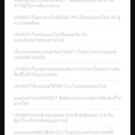
แทงบอลออนไลน์ฟรีUFABET โหลดข้อมูลได้รวดเร็ว ไม่
ทำให้ผู้ใช้งานต้องรอนาน
UFABETเว็บตรงฝากไม่มีขั้นต่ำ รีวิวเว็บพนันออนไลน์ เข้าสู่
ระบบยอดนิยม
UFABETเว็บพนันออนไลน์ที่ปลอดภัย เว็บ
บอลUFABETสมัครผ่านไลน์
เว็บแทงบอลตรงปลอดภัยUFABET เว็บตรงไม่ผ่านเอเย่นต์
ปลอดภัย จ่ายจริง
UFABETเว็บบอลตรงแจกเครดิต ความน่าสนใจของการเดิม
พันที่ไม่จำกัดรูปแบบเล่น
UFABETวิธีแทงบอลให้ได้กำไร เว็บบอลสดออนไลน์
แทงบอลเว็บแม่UFABET สัมผัสประสบการณ์การเดิมพันที่ไม่
ผ่านใคร
UFABETสอนวิธีแทงบอลสด ทางเข้ามือถือของ UFAเป็น
ผู้นำในบริการเดิมพันออนไลน์
แทงบอลUFABETดีอย่างไร เว็บพนันบอลต่างประเทศที่ดี