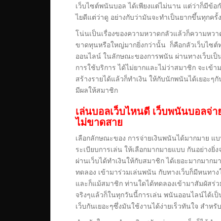
เว็บไซต์พนันบอล ได้เพียงแต่ไม่นาน แต่ว่าก็มีข้
ไยดีแต่ว่าดู อย่างกับว่ามันจะทำเป็นยากขึ้นทุกครั้
โน่นเป็นเรื่องของความหวาดกลัวแล้วก็ความหวาดกลั
ขาดทุนหรือใหญ่มากยิ่งกว่านั้น ก็คือกลัวเว็บไซ
ออนไลน์ ในลักษณะของการพนัน ผ่านทางเว็บเป็นวิธี
การใช้บริการ ได้ไม่ยากและไม่ว่าสมาชิก จะเข้าม
สร้างรายได้แล้วก็ทำเงิน ให้กับนักพนันได้เยอะๆกั
มีผลให้สมาชิก
เล่นบอลเว็บไหนดี เว็บพนันบอลจ่า
ไม่ขาดสาย
เลือกลักษณะของ การจ่ายเงินพนันได้มากมาย แบบ
ระเบียบการเล่น ให้เลือกมากมายแบบ กันอย่างยิ
ผ่านเว็บได้ทำเงินให้กับสมาชิก ได้เยอะมากมากม
ทดลอง เข้ามาร่วมเล่นพนัน กับทางเว็บก็มีหนทา
และก็แม้สมาชิก ท่านใดได้ทดลองเข้ามาสัมผัสร่วมเ
จริงๆแล้วก็ในทุกวันนี้การเล่น พนันออนไลน์ได้เป็น
เว็บกันเยอะๆซึ่งมันใช้งานได้ง่ายเร็วทันใจ สำหร