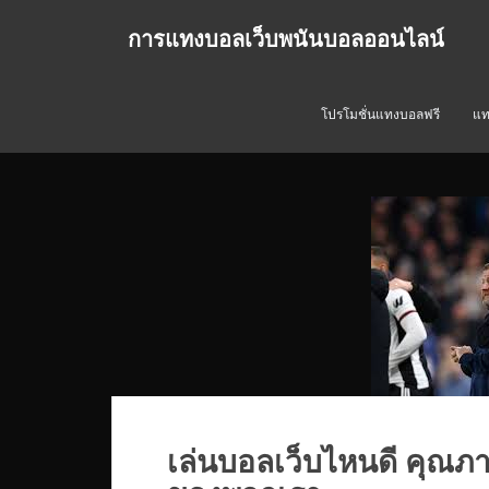
S
การแทงบอลเว็บพนันบอลออนไลน์
k
i
p
t
โปรโมชั่นแทงบอลฟรี
แท
o
m
a
i
n
c
o
n
t
e
n
t
เล่นบอลเว็บไหนดี คุณภ