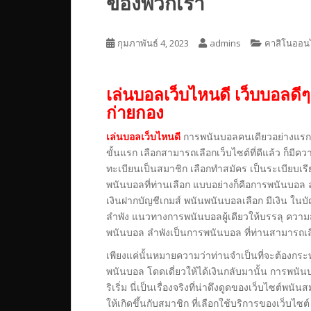
ของพวกเรา
กุมภาพันธ์ 4, 2023
admins
คาสิโนออน
เล่นบอลเว็บไหนดี เว็บบอลดี
ก่ายกอง
เล่นบอลเว็บไหนดี
การพนันบอลคนเดียวอย่างแรก เ
ขั้นแรก เลือกสามารถเลือกเว็บไซต์ที่ดีแล้ว ก็มีค
ทะเบียนเป็นสมาชิก เลือกทำสมัคร เป็นระเบียบเรียบ
พนันบอลที่ท่านเลือก แบบอย่างก็คือการพนันบอล 
เงินฝากบัญชีเกมส์ พนันพนันบอลเลือก มีเงิน ใน
ลำพัง แนวทางการพนันบอลผู้เดียวให้บรรลุ ความส
พนันบอล ลำพังเป็นการพนันบอล ที่ท่านสามารถเลือก
เพียงแค่นั้นหมายความว่าท่านจำเป็นที่จะต้องกร
พนันบอล โดดเดี่ยวให้ได้เงินกลับมานั้น การพนัน
ริเริ่ม นี่เป็นเรื่องจริงที่น่าดึงดูดของเว็บไซต์
ให้เกิดขึ้นกับสมาชิก ที่เลือกใช้บริการของเว็บไซต์