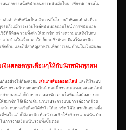
อกำหนดอย่างหนึ่งที่นักเล่นการพนันมือใหม่ เพียรพยายามไม่
ง
วลำดับที่หนึ่งเป็นกลัวการสิ้นไป กลัวที่จะแพ้กลัวที่จะ
ต์ทุจริตถึงแม้ว่าจะเว็บไซต์พนันบอลออนไลน์ การพนันบอล
ที่ดีที่สุด รวมทั้งทำให้สมาชิก สร้างความบันเทิงไปกับ
าเล่นข้างในเว็บเวลาใด ก็ตามซึ่งมันจะมีผลให้สมาชิก
นอีกด้วย และก็ที่สำคัญสำหรับเพื่อการเล่น ด้านในเว็บมันจะ
ยเงินตลอดทุกเดือนๆให้กับนักพนันทุกคน
กันอย่างไม่ต้องสงสัย
เล่นเกมส์บอลออนไลน์
และก็มีระบบ
่งจริงๆ การพนันบอลออนไลน์ ตอนนี้การเล่นแทงบอลออนไลน์
ายก่ายกองแล้วก็ถ้าหากว่าสมาชิก ท่านใดที่พอใจต้องการจะ
งให้สมาชิก ได้เลือกเล่น นานาประการแบบการต่อว่าดด้วย
ล่น กับทางเว็บก็จะได้กำไรให้สมาชิก ได้ไม่ยากกันอย่างยิ่ง
ที่พอใจแล้วก็มีสมาชิก ทั่วทวีปเอเชียใช้บริการเล่นพนัน กับ
ับในการจ่ายเงินพนันรวมทั้งขั้นตอน