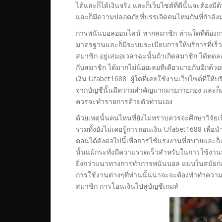
ได้และก็ได้เงินจริง และก็เว็บไซต์ที่ดีนั้นจะต้อ
และก็มีความปลอดภัยที่บรรเจิดคนไหนกันที่กำลั
การพนันบอลออนไลน์ หากสมาชิก ท่านใดที่ต้องการ
มาตรฐานและก็มีระบบระเบียบการให้บริการที่เร
สมาชิก อยู่เสมอเวลาฉะนั้นถ้าเกิดสมาชิก ได้ทดล
กับสมาชิก ได้มากไม่น้อยเลยทีเดียวมายกันอีกด้ว
เงิน Ufabet1688 ผู้ใดที่เคยใช้งานเว็บไซต์ที่ให้บ
จากบัญชีนั้นมีความสำคัญมากมายก่ายกอง และก็เลื
ควรจะทำรายการด้วยตัวท่านเอง
ด้วยเหตุนั้นคนไหนที่ยังไม่ทราบควรจะศึกษาวิจัยเน
รวมทั้งยังไม่เคยรู้การถอนเงิน Ufabet1688 เพ
ตอนได้ดังต่อไปนี้เพื่อการใช้แรงงานที่สบายและ
นั้นแม้กระทั่งมีความรวดเร็วสำหรับในการใช้งานสู
ยิ่งกว่าแนวทางการทำการพนันบอล แบบในสมัยก่อ
การใช้งานต่างๆที่ท่านนั้นน่าจะจะต้องทำทำความ
สมาชิก การโอนเงินไปสู่บัญชีเกมส์