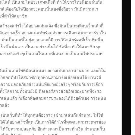
ลน์ เป็นเกมไพ่ประเภทหนึ่งที่ ทำให้ชาวไทยนิยมเล่นกัน
้เคียงกับไพ่ป๊อกกระดอนนั่นเองซึ่งถือว่า มันมีความน่า
ยที่ทำให้สมาชิก
้างผลกำไรได้อย่างแจ่มแจ้ง ซึ่งมันเป็นเกมที่จบเร็วแล้วก็
เงินอย่างเร็ว อย่างแน่แท้พร้อมด้วยการเลือกเล่นบาคาร์ร่าใน
เป็นเกมที่ไม่ยุ่งยากและก็มีการวินิจฉัยรู้ผลที่เร็วเพิ่มขึ้น
ร็วขึ้นนั่นเอง เป็นมาอย่างเห็นได้ชัดที่จะทำให้สมาชิก ทุก
อย่างยิ่งจริงๆเป็นเกมในแบบที่เล่นง่าย เป็นเกมไพ่ประเภท
มันเป็นเกมไพ่ที่มีคนเล่นมา อย่างเป็นเวลานานมาก และก็ใน
ะก็ฮอตที่ทำให้สมาชิก ทุกท่านสามารถเลือกเล่นได้ ผ่านวิถี
ับ ความปลอดภัยอย่างแน่แท้อย่างยิ่งจริงๆ พร้อมกับการเลือก
ทั้งโลกรวมทั้งมันยังมี ดีลเลอร์สาวสวยอีกเยอะมากที่จะรอ
าเล่นแล้ว ก็เลือกห้องเกมการประลองได้ด้วยตัวเอง การพนัน
กแล้ว
ย เป็นเว็บที่ทำให้ทุกคนต้องการ เข้ามาเล่นกันจำนวน ไม่ใช่
ด้ได้อย่างเร็วที่สุด เป็นการได้กำไรที่ทุกคน สามารถหาช่อง
้มได้รับความปลอดภัย อีกต่างหากเป็นการทำเงิน ผ่านบนเว็บ