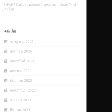
UFABETสมัครแทงบอลเว็บตรง สนุก ปลอดภัย ทำ
กำไรดี
คลังเก็บ
กรกฎาคม 2026
มิถุนายน 2026
กุมภาพันธ์ 2024
มกราคม 2024
ธันวาคม 2023
พฤศจิกายน 2023
เมษายน 2023
มีนาคม 2023