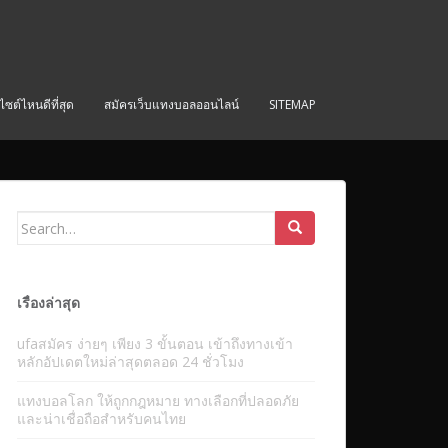
ซต์ไหนดีที่สุด
สมัครเว็บแทงบอลออนไลน์
SITEMAP
Search
for:
เรื่องล่าสุด
ufaสมัคร ง่ายๆ เพียง 3 ขั้นตอน เข้าถึงทางเข้า
หลักอัปเดตใหม่ล่าสุดตลอด 24 ชั่วโมง
แทงบอลโลก ให้ถูกกฎหมาย ทางเลือกที่ปลอดภัย
และน่าเชื่อถือสำหรับคนไทย