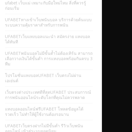
ufabet เว็บแม่ เหมาะกับมือใหม่ไหม สิ่งที่ควรรู้
ก่อนเริ่ม
UFABETทางเข้าเว็บพนันบอล บริการด้วยต้นแบบ
ระบบความคุ้มราคาสำหรับการพนัน
UFABETเว็บแทงบอลแนะนำ สมัครง่าย แทงบอล
ได้ทันที
UFABETพนันบอลไม่มีขั้นต้ำไม่ต้องเทิร์น สามารถ
เลือกวางเงินได้ขั้นต่ำ การแทงบอลพร้อมกันครบ 3
ทีม
โปรโมชั่นแทงบอลUFABET เว็บตรงไม่ผ่าน
เอเย่นต์
เว็บตรงต่างประเทศดีที่สุดUFABET ประสบการณ์
การพนันออนไลน์ระดับโลกที่คุณไม่ควรพลาด
แทงบอลออนไลน์ฟรีUFABET โหลดข้อมูลได้
รวดเร็ว ไม่ทำให้ผู้ใช้งานต้องรอนาน
UFABETเว็บตรงฝากไม่มีขั้นต่ำ รีวิวเว็บพนัน
ออนไลน์ เข้าสู่ระบบยอดนิยม