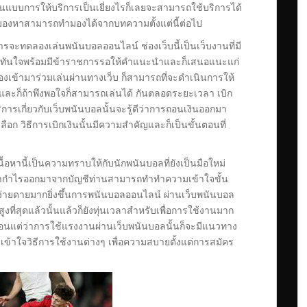
งมีต้นแบบการให้บริการเป็นเยี่ยงไรก็เลยจะสามารถใช้บริการได้
งมองหาสามารถทำมองได้จากบทความตั้งแต่นี้ต่อไป
จะทดลองเล่นพนันบอลออนไลน์ ช่องเว็บนี้เป็นเว็บงานที่มี
็วทันใจพร้อมมีข้าราชการรอให้คำแนะนำและก็เสนอแนะแก่
องเข้ามาร่วมเล่นผ่านทางเว็บ ก็สามารถที่จะดำเนินการให้
ยและก็ถ้าพึงพอใจก็สามารถเล่นได้ กันตลอดระยะเวลา เบิก
ริการเกี่ยวกับเว็บพนันบอลนั้นจะรู้ดีว่าการถอนเงินออกมา
อก วิธีการเบิกเงินนั้นมีความสำคัญและก็เป็นขั้นตอนที่
ื้อหานี้เป็นความทราบให้กับนักพนันบอลที่ยังเป็นมือใหม่
ื่อนำกำไรออกมาจากบัญชีท่านสามารถทำทำความเข้าใจขั้น
ก็ง่ายดายมากยิ่งขึ้นการพนันบอลออนไลน์ ผ่านเว็บพนันบอล
งที่สุดแล้วนั้นแล้วก็ยังทุ่นเวลาสำหรับเพื่อการใช้งานมาก
นแต่ว่าการใช้แรงงานผ่านเว็บพนันบอลนั้นก็จะมีแนวทาง
เข้าใจวิธีการใช้งานต่างๆ เพื่อความสบายตั้งแต่การสมัคร