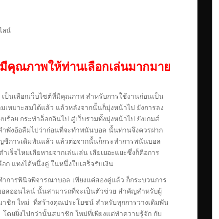
ไลน์
ๆมีคุณภาพให้ท่านเลือกเล่นมากมาย
ป็นเลือกเว็บไซต์ที่มีคุณภาพ สำหรับการใช้งานก่อนเป็น
วามเหมาะสมได้แล้ว แล้วหลังจากนั้นก็มุ่งหน้าไป ยังการลง
ร้อย กระทำล็อกอินไป สู่เว็บรวมทั้งมุ่งหน้าไป ยังเกมส์
ลำพังอ้อลืมไปว่าก่อนที่จะทำพนันบอล
นั้นท่านจึงควรฝาก
บัญชีการเดิมพันแล้ว แล้วต่อจากนั้นก็กระทำการพนันบอล
ำเร็จไหมเสียหายจากเล่นเล่น เสียเยอะแยะซึ่งก็คือการ
 แทงได้หนึ่งคู่ ในหนึ่งใบเสร็จรับเงิน
ะทำการพินิจพิจารณาบอล เพียงแค่สองคู่แล้ว ก็กระบวนการ
บอลออนไลน์ นั้นสามารถที่จะเป็นตัวช่วย สำคัญสำหรับผู้
พนันสมาชิก ใหม่ ที่สร้างคุณประโยชน์ สำหรับทุกการวางเดิมพัน
 โดยยิ่งไปกว่านั้นสมาชิก ใหม่ที่เพียงแต่ทำความรู้จัก กับ