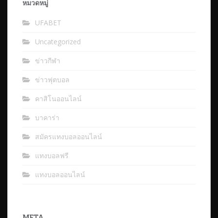
หมวดหมู่
UFABET
Uncategorized
ข่าวกีฬา
ข่าวฟุตบอล
คาสิโนออนไลน์
บาคาร่า
สมัครแทงบอลออนไลน์
แทงบอลฟรี
แทงบอลออนไลน์
META