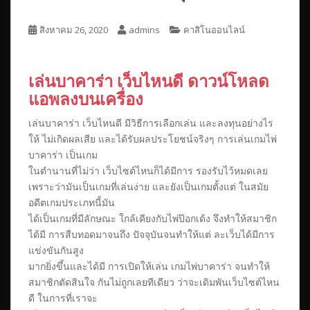
สิงหาคม 26, 2020
admins
คาสิโนออนไลน์
เล่นบาคาร่า เว็บไหนดี ดาวน์โหลด
แอพลงบนเครื่อง
เล่นบาคาร่า เว็บไหนดี มีวิธีการเลือกเล่น และลงทุนอย่างไร
ให้ ไม่เกิดผลเสีย และได้รับผลประโยชน์จริงๆ การเล่นเกมไพ่
บาคาร่า เป็นเกม
ในตำนานที่ไม่ว่า เว็บไซต์ไหนก็ได้มีการ รองรับไว้หมดเลย
เพราะว่ามันเป็นเกมที่เล่นง่าย และยังเป็นเกมตั้งแต่ ในสมัย
อดีตเกมประเภทนี้มัน
ได้เป็นเกมที่มีลักษณะ ใกล้เคียงกับไพ่ป๊อกเด้ง จึงทำให้สมาชิก
ได้มี การสืบทอดมาจนถึง ปัจจุบันจนทำให้แต่ ละเว็บได้มีการ
แข่งขันกันสูง
มากยิ่งขึ้นและได้มี การเปิดให้เล่น เกมไพ่บาคาร่า จนทำให้
สมาชิกตัดสินใจ กันไม่ถูกเลยทีเดียว ว่าจะเดิมพันเว็บไซต์ไหน
ดี ในการที่เราจะ