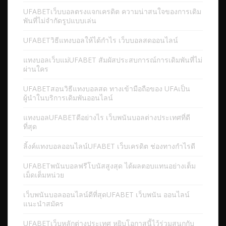
UFABETเว็บบอลตรงแจกเครดิต ความน่าสนใจของการเดิม
พันที่ไม่จำกัดรูปแบบเล่น
UFABETวิธีแทงบอลให้ได้กำไร เว็บบอลสดออนไลน์
แทงบอลเว็บแม่UFABET สัมผัสประสบการณ์การเดิมพันที่ไม่
ผ่านใคร
UFABETสอนวิธีแทงบอลสด ทางเข้ามือถือของ UFAเป็น
ผู้นำในบริการเดิมพันออนไลน์
แทงบอลUFABETดีอย่างไร เว็บพนันบอลต่างประเทศที่ดี
ที่สุด
ลิ้งค์แทงบอลออนไลน์UFABET เว็บเครดิต ช่องทางกำไรดี
UFABETพนันบอลฟรีโบนัสสูงสุด ได้ผลตอบแทนอย่างเต็ม
เม็ดเต็มหน่วย
เว็บพนันบอลออนไลน์ดีที่สุดUFABET เว็บพนัน ออนไลน์
แนะนำสมัคร
UFABETเว็บหลักต่างประเทศ หยิบโอกาสนี้ไว้ร่วมสนุกกับ