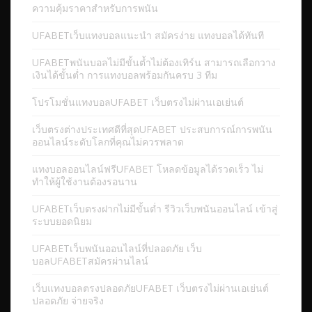
ความคุ้มราคาสำหรับการพนัน
UFABETเว็บแทงบอลแนะนำ สมัครง่าย แทงบอลได้ทันที
UFABETพนันบอลไม่มีขั้นต้ำไม่ต้องเทิร์น สามารถเลือกวาง
เงินได้ขั้นต่ำ การแทงบอลพร้อมกันครบ 3 ทีม
โปรโมชั่นแทงบอลUFABET เว็บตรงไม่ผ่านเอเย่นต์
เว็บตรงต่างประเทศดีที่สุดUFABET ประสบการณ์การพนัน
ออนไลน์ระดับโลกที่คุณไม่ควรพลาด
แทงบอลออนไลน์ฟรีUFABET โหลดข้อมูลได้รวดเร็ว ไม่
ทำให้ผู้ใช้งานต้องรอนาน
UFABETเว็บตรงฝากไม่มีขั้นต่ำ รีวิวเว็บพนันออนไลน์ เข้าสู่
ระบบยอดนิยม
UFABETเว็บพนันออนไลน์ที่ปลอดภัย เว็บ
บอลUFABETสมัครผ่านไลน์
เว็บแทงบอลตรงปลอดภัยUFABET เว็บตรงไม่ผ่านเอเย่นต์
ปลอดภัย จ่ายจริง