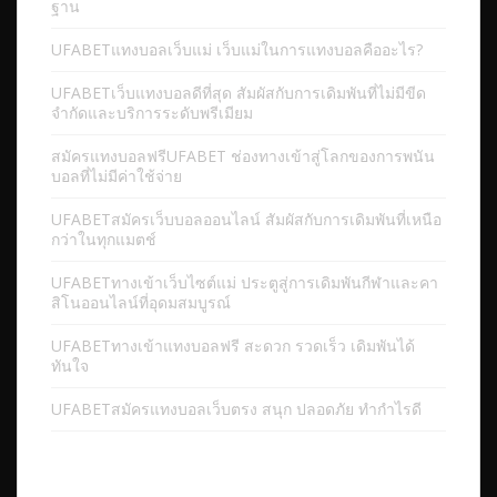
ฐาน
UFABETแทงบอลเว็บแม่ เว็บแม่ในการแทงบอลคืออะไร?
UFABETเว็บแทงบอลดีที่สุด สัมผัสกับการเดิมพันที่ไม่มีขีด
จำกัดและบริการระดับพรีเมียม
สมัครแทงบอลฟรีUFABET ช่องทางเข้าสู่โลกของการพนัน
บอลที่ไม่มีค่าใช้จ่าย
UFABETสมัครเว็บบอลออนไลน์ สัมผัสกับการเดิมพันที่เหนือ
กว่าในทุกแมตช์
UFABETทางเข้าเว็บไซต์แม่ ประตูสู่การเดิมพันกีฬาและคา
สิโนออนไลน์ที่อุดมสมบูรณ์
UFABETทางเข้าแทงบอลฟรี สะดวก รวดเร็ว เดิมพันได้
ทันใจ
UFABETสมัครแทงบอลเว็บตรง สนุก ปลอดภัย ทำกำไรดี