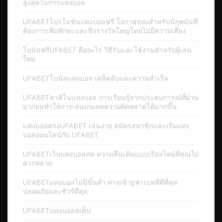
สูงสุดในการแทงบอล
UFABETโปรโมชั่นแทงบอลฟรี โอกาสทองสำหรับนักพนันที่
ต้องการเพิ่มทักษะและชิงรางวัลใหญ่โดยไม่มีความเสี่ยง
โบนัสฟรีUFABET คืออะไร วิธีรับและใช้งานสำหรับผู้เล่น
ใหม่
UFABETโบนัสแทงบอล เคล็ดลับและความสำเร็จ
UFABETคาสิโนแทงบอล การเรียนรู้จากประสบการณ์ที่ผ่าน
มาก่อนทำให้การเล่นเกมลดความผิดพลาดได้มากขึ้น
แทงบอลตรงUFABET เล่นง่าย สมัครสมาชิกและเริ่มแทง
บอลออนไลน์กับ UFABET
UFABETเว็บแทงบอลสด ความตื่นเต้นแบบเรียลไทม์ที่คุณไม่
ควรพลาด
UFABETแทงบอลไม่มีขั้นต่ำ ทางเข้ายูฟ่าเบทที่ดีที่สุด
ปลอดภัยและชัวร์ที่สุด
UFABETแทงบอลสเต็ป