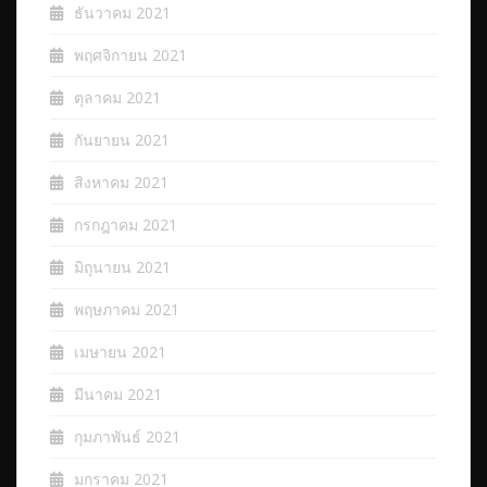
ธันวาคม 2021
พฤศจิกายน 2021
ตุลาคม 2021
กันยายน 2021
สิงหาคม 2021
กรกฎาคม 2021
มิถุนายน 2021
พฤษภาคม 2021
เมษายน 2021
มีนาคม 2021
กุมภาพันธ์ 2021
มกราคม 2021