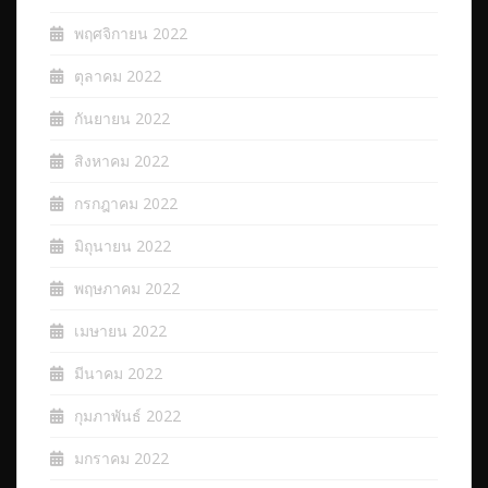
พฤศจิกายน 2022
ตุลาคม 2022
กันยายน 2022
สิงหาคม 2022
กรกฎาคม 2022
มิถุนายน 2022
พฤษภาคม 2022
เมษายน 2022
มีนาคม 2022
กุมภาพันธ์ 2022
มกราคม 2022