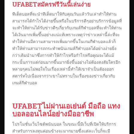
UFABETสมัครฟรีวันนี้เล่นง่าย
ทีเด็ดบอลที่จะนำทีเด็ดมาให้กับคุณวันแล้ววันเล่าทำให้ท่าน
สามารถได้กำไรได้ง่ายขึ้นหรือในบริการดีๆอย่าบริการข้อมูลที่
จะทำให้ท่านได้รับข่าวดีๆเกี่ยวกับเกมส์กีฬาบอลที่จะทำให้ท่าน
ได้เงินมากเพิ่มขึ้นอย่างแน่แท้เพราะเหตุว่าข่าวเหล่านี้ล่ะที่จะ
ทำให้ท่านมีความสามารถเพิ่มมากขึ้นในเกมกีฬาบอลแล้วก็
ทำให้ท่านสามารถกระทำพนันเกมส์กีฬาบอลได้อย่างง่ายยิ่ง
กว่าเดิมนำมาซึ่งการทำให้กำไรหรือกำไรหรือคุณจะได้แม้
กระนั้นการแต่ก่อนมากขึ้นมากยิ่งขึ้นอย่างไม่ต้องสงสัยใครอีก
หลายๆคนไม่พอใจในเรื่องเหล่านี้ทำให้เขาจำเป็นต้องออก
สตาร์ทไปเนื่องจากว่าเขาไม่ทราบในเรื่องของข่าวเกี่ยวกับ
เกมส์กีฬาบอล
UFABETไม่ผ่านเอเย่นต์ มือถือ แทง
บอลออนไลน์อย่างมืออาชีพ
โปรโมชั่นเว็บไซต์พนันบอล ในขณะนี้มีเว็บที่เปิดให้บริการ
สำหรับการลงทุนค่อนข้างจะมากมายซึ่งแต่ละเว็บก็จะมี