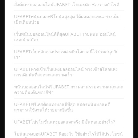
ลิ้งค์แทงบอลออนไลน์UFABET เว็บเครดิต ช่องทางกำไรดี
UFABETพนันบอลฟรีโบนัสสูงสุด ได้ผลตอบแทนอย่างเต็ม
เม็ดเต็มหน่วย
เว็บพนันบอลออนไลน์ดีที่สุดUFABET เว็บพนัน ออนไลน์
แนะนำสมัคร
UFABETเว็บหลักต่างประเทศ หยิบโอกาสนี้ไว้ร่วมสนุกกับ
เรา
UFABETทางเข้าเว็บแทงบอลออนไลน์ ทางเข้าสู่โลกแห่ง
การเดิมพันที่สะดวกและรวดเร็ว
พนันบอลออนไลน์ฟรีUFABET การผสานรวมความสนุกและ
ความตื่นเต้นของกีฬา
UFABETฟรีเครดิตแทงบอลดีที่สุด สมัครพนันบอลฟรี
สามารถใช้งานได้ง่ายมากยิ่งขึ้น
UFABETโปรโมชั่นแทงบอลแจกจริง มีขั้นตอนอย่างไร?
โบนัสแทงบอลUFABET คืออะไร ใช้อย่างไรให้ได้ประโยชน์