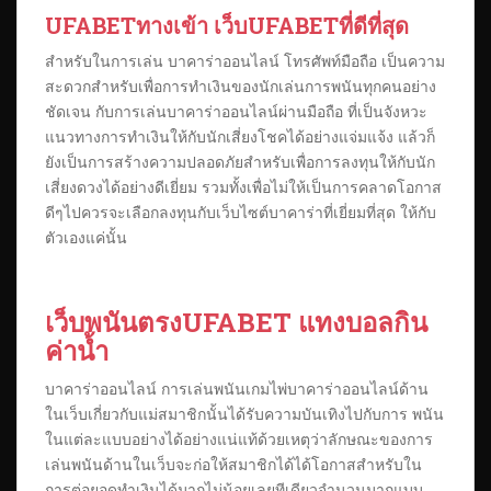
UFABETทางเข้า เว็บUFABETที่ดีที่สุด
สำหรับในการเล่น บาคาร่าออนไลน์ โทรศัพท์มือถือ เป็นความ
สะดวกสำหรับเพื่อการทำเงินของนักเล่นการพนันทุกคนอย่าง
ชัดเจน กับการเล่นบาคาร่าออนไลน์ผ่านมือถือ ที่เป็นจังหวะ
แนวทางการทำเงินให้กับนักเสี่ยงโชคได้อย่างแจ่มแจ้ง แล้วก็
ยังเป็นการสร้างความปลอดภัยสำหรับเพื่อการลงทุนให้กับนัก
เสี่ยงดวงได้อย่างดีเยี่ยม รวมทั้งเพื่อไม่ให้เป็นการคลาดโอกาส
ดีๆไปควรจะเลือกลงทุนกับเว็บไซต์บาคาร่าที่เยี่ยมที่สุด ให้กับ
ตัวเองแค่นั้น
เว็บพนันตรงUFABET แทงบอลกิน
ค่าน้ำ
บาคาร่าออนไลน์ การเล่นพนันเกมไพ่บาคาร่าออนไลน์ด้าน
ในเว็บเกี่ยวกับแม่สมาชิกนั้นได้รับความบันเทิงไปกับการ พนัน
ในแต่ละแบบอย่างได้อย่างแน่แท้ด้วยเหตุว่าลักษณะของการ
เล่นพนันด้านในเว็บจะก่อให้สมาชิกได้ได้โอกาสสำหรับใน
การต่อยอดทำเงินได้มากไม่น้อยเลยทีเดียวจำนวนมากแบบ