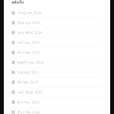
คลังเก็บ
กรกฎาคม 2026
มิถุนายน 2026
กุมภาพันธ์ 2024
มกราคม 2024
ธันวาคม 2023
พฤศจิกายน 2023
เมษายน 2023
มีนาคม 2023
กุมภาพันธ์ 2023
มกราคม 2023
ธันวาคม 2022