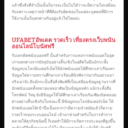
แล้วซึ่งสิ่งที่จำเป็นนั้นก็อาจจะเป็นไปได้ว่าจะมีความไม่เหมือน
กันเพราะเหตุว่าหน้าที่ที่ต้องรับผิดชอบในแต่ละบุคคลที่มีการ
ใช้งานนั้นก็แตกต่างกันอยู่แล้วใช่ไหมล่ะ
UFABETอัพเดต รวดเร็ว เที่ยงตรงเว็บพนัน
ออนไลน์โบนัสฟรี
รับเครดิตพนันบอลฟรี นั้นสำหรับการแทงการพนันบอลในยุค
เก่าแตกต่างจากปัจจุบันอย่างสิ้นเชิงในอดีตไม่มีแม้กระทั้ง
ข้อมูลบนโลกอินเตอร์เน็ตให้นักพนันบอลได้ศึกษาเล่าเรียนหา
ข้อมูลใส่ความทราบศึกษาเล่าเรียนพินิจพิจารณากันอย่างเอา
จริงเอาจัง มีแม้กระนั้นสื่อสิ่งพิมพ์ที่เป็นเสมือนข้อมูลฐานรากที่
นักพนันบอลทั้งหลายแหล่อาศัยเป็นข้อมูลหลัก แม้กระทั้งสื่อ
โทรทัศน์ วิทยุ ยังมีข้อมูลให้ได้ศึกษาเล่าเรียนกันเพียงนิดหน่อย
ต่างอย่างสิ้นเชิงกับในขณะนี้ มีข้อมูลบนโลกอินเตอร์เน็ต ให้
นักพนันบอลได้เข้าถึงเนื่องจากว่ามีความนำสมัยแล้วก็ความ
รวดเร็วของระบบออนไลน์ เข้ามาช่วยสำหรับในการทำการ
ตลาดให้ธุรกิจชนิดนี้ ก็เลยทำให้มีการเกิดการประลองที่สูงขึ้น
จะต้องมีอีกทั้งความน่าไว้ใจ มีความรวดเร็ว แล้วก็มี เงินฟรี