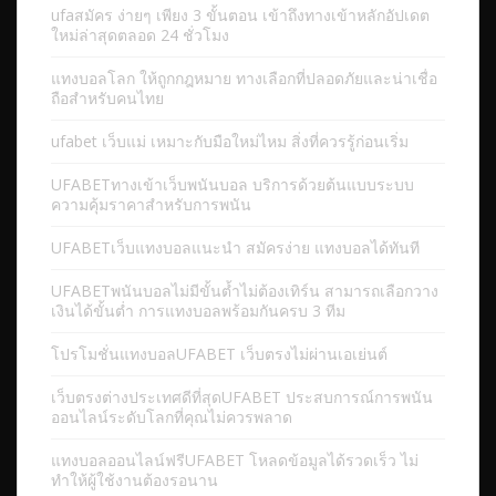
ufaสมัคร ง่ายๆ เพียง 3 ขั้นตอน เข้าถึงทางเข้าหลักอัปเดต
ใหม่ล่าสุดตลอด 24 ชั่วโมง
แทงบอลโลก ให้ถูกกฎหมาย ทางเลือกที่ปลอดภัยและน่าเชื่อ
ถือสำหรับคนไทย
ufabet เว็บแม่ เหมาะกับมือใหม่ไหม สิ่งที่ควรรู้ก่อนเริ่ม
UFABETทางเข้าเว็บพนันบอล บริการด้วยต้นแบบระบบ
ความคุ้มราคาสำหรับการพนัน
UFABETเว็บแทงบอลแนะนำ สมัครง่าย แทงบอลได้ทันที
UFABETพนันบอลไม่มีขั้นต้ำไม่ต้องเทิร์น สามารถเลือกวาง
เงินได้ขั้นต่ำ การแทงบอลพร้อมกันครบ 3 ทีม
โปรโมชั่นแทงบอลUFABET เว็บตรงไม่ผ่านเอเย่นต์
เว็บตรงต่างประเทศดีที่สุดUFABET ประสบการณ์การพนัน
ออนไลน์ระดับโลกที่คุณไม่ควรพลาด
แทงบอลออนไลน์ฟรีUFABET โหลดข้อมูลได้รวดเร็ว ไม่
ทำให้ผู้ใช้งานต้องรอนาน