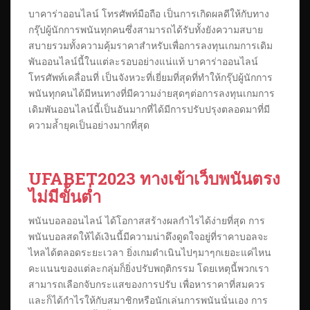
บาคาร่าออนไลน์ โทรศัพท์มือถือ เป็นการเกิดผลดีให้กับทาง
กรุ๊ปผู้นักการพนันทุกคนซึ่งสามารถได้รับทั้งยังความสบาย
สบายรวมทั้งความคุ้มราคาสำหรับเพื่อการลงทุนเกมการเดิม
พันออนไลน์นี้ในแต่ละรอบอย่างแน่แท้ บาคาร่าออนไลน์
โทรศัพท์เคลื่อนที่ เป็นจังหวะที่เยี่ยมที่สุดที่ทำให้กรุ๊ปผู้นักการ
พนันทุกคนได้มีหนทางที่มีความง่ายสุดๆต่อการลงทุนเกมการ
เดิมพันออนไลน์นี้เป็นอันมากที่ได้มีการปรับปรุงตลอดมาที่มี
ความล้ำยุคเป็นอย่างมากที่สุด
UFABET2023 ทางเข้าเว็บพนันตรง
ไม่มีขั้นต่ำ
พนันบอลออนไลน์ ได้โอกาสสร้างผลกำไรได้ง่ายที่สุด การ
พนันบอลสดให้ได้เงินนี้มีความน่าดึงดูดใจอยู่ที่ราคาบอลจะ
ไหลได้ตลอดระยะเวลา ยิ่งเกมดำเนินไปๆมาๆกเยอะแค่ไหน
คะแนนของแต่ละกลุ่มก็ยิ่งปรับพฤติกรรม โดยเหตุนี้พวกเรา
สามารถเลือกจับกระแสของการปรับ เพื่อหาราคาที่สมควร
และก็ได้กำไรให้กับสมาชิกหรือนักเล่นการพนันนั่นเอง การ