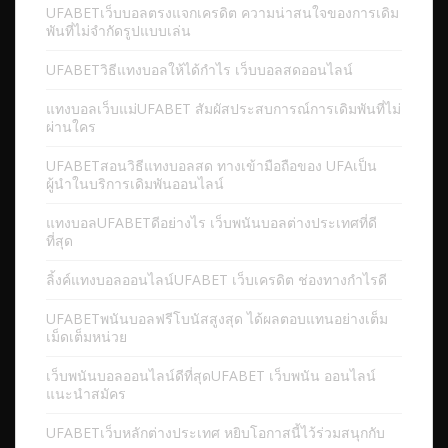
UFABETเว็บบอลตรงแจกเครดิต ความน่าสนใจของการเดิม
พันที่ไม่จำกัดรูปแบบเล่น
UFABETวิธีแทงบอลให้ได้กำไร เว็บบอลสดออนไลน์
แทงบอลเว็บแม่UFABET สัมผัสประสบการณ์การเดิมพันที่ไม่
ผ่านใคร
UFABETสอนวิธีแทงบอลสด ทางเข้ามือถือของ UFAเป็น
ผู้นำในบริการเดิมพันออนไลน์
แทงบอลUFABETดีอย่างไร เว็บพนันบอลต่างประเทศที่ดี
ที่สุด
ลิ้งค์แทงบอลออนไลน์UFABET เว็บเครดิต ช่องทางกำไรดี
UFABETพนันบอลฟรีโบนัสสูงสุด ได้ผลตอบแทนอย่างเต็ม
เม็ดเต็มหน่วย
เว็บพนันบอลออนไลน์ดีที่สุดUFABET เว็บพนัน ออนไลน์
แนะนำสมัคร
UFABETเว็บหลักต่างประเทศ หยิบโอกาสนี้ไว้ร่วมสนุกกับ