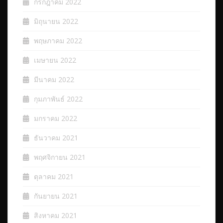
กรกฎาคม 2022
มิถุนายน 2022
พฤษภาคม 2022
เมษายน 2022
มีนาคม 2022
กุมภาพันธ์ 2022
มกราคม 2022
ธันวาคม 2021
พฤศจิกายน 2021
ตุลาคม 2021
กันยายน 2021
สิงหาคม 2021