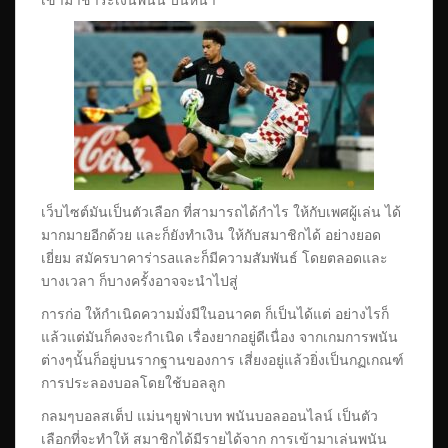
เว็บไซต์มันเป็นตัวเลือก ที่สามารถได้กำไร ให้กับเพศผู้เล่น ได้
มากมายอีกด้วย และก็ยังทำเงิน ให้กับสมาชิกได้ อย่างยอด
เยี่ยม สมัครบาคาร่าsaและก็มีความสัมพันธ์ โดยตลอดและ
บางเวลา ก็บางครั้งอาจจะนำไปสู่
การก่อ ให้กำเนิดความมั่งมีในอนาคต ก็เป็นได้แต่ อย่างไรก็
แล้วแต่มันก็คงจะกำเนิด เรื่องยากอยู่ดีเนื่อง จากเกมการพนัน
ต่างๆนั้นก็อยู่บนรากฐานของการ เสี่ยงอยู่แล้วยิ่งเป็นกฏเกณฑ์
การประลองบอลโดยใช้บอลลูก
กลมๆบอลสเต็ป แม่นๆยูฟ่าเบท พนันบอลออนไลน์ เป็นตัว
เลือกที่จะทำให้ สมาชิกได้มีรายได้จาก การเข้ามาเล่นพนัน