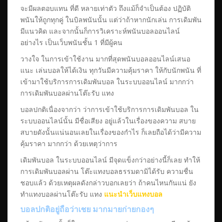
จะมีผลตอบแทน ที่ดี หลายเท่าตัว ถึงแม้ก็จำเป็นต้อง ปฏิบัติ
พนันให้ถูกทุกคู่ ในบิลพนันนั้น แต่ว่าถ้าหากนักเล่น การเดิมพัน
มีแนวคิด และจากนั้นก็การวิเคราะห์พนันบอลออนไลน์
อย่างไร เป็นเว็บพนันชั้น 1 ที่มีผู้คน
วางใจ ในการเข้าใช้งาน มากที่สุดพนันบอลออนไลน์เสนอ
แนะ เล่นบอลให้ได้เงิน ทุกวันมีความคุ้มราคา ให้กับนักพนัน ที่
เข้ามาใช้บริการการเดิมพันบอล ในระบบออนไลน์ มากกว่า
การเดิมพันบอลผ่านโต๊ะรับ แทง
บอลปกติเนื่องจากว่า ว่าการเข้าใช้บริการการเดิมพันบอล ใน
ระบบออนไลน์นั้น มีชื่อเสียง อยู่แล้วในเรื่องของความ สบาย
สบายดังนั้นแน่นอนเลยในเรื่องของกำไร ก็เลยถือได้ว่ามีความ
คุ้มราคา มากกว่า ด้วยเหตุว่าการ
เดิมพันบอล ในระบบออนไลน์ มีจุดแข็งกว่าอย่างนี้ก็เลย ทำให้
การเดิมพันบอลผ่าน โต๊ะแทงบอลธรรมดามิได้รับ ความชื่น
ชอบแล้ว ด้วยเหตุผลดังกล่าวบอกเลยว่า ถ้าคนไหนกันแน่ ยัง
ทำแทงบอลผ่านโต๊ะรับ แทง
แนะนำเว็บแทงบอล
บอลปกติอยู่ถือว่าเชย มากมายก่ายกองๆ