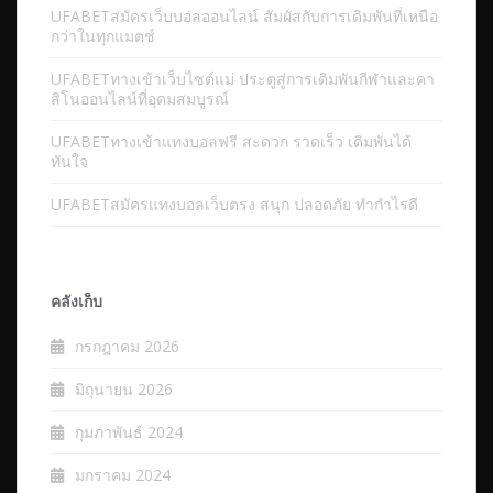
UFABETสมัครเว็บบอลออนไลน์ สัมผัสกับการเดิมพันที่เหนือ
กว่าในทุกแมตช์
UFABETทางเข้าเว็บไซต์แม่ ประตูสู่การเดิมพันกีฬาและคา
สิโนออนไลน์ที่อุดมสมบูรณ์
UFABETทางเข้าแทงบอลฟรี สะดวก รวดเร็ว เดิมพันได้
ทันใจ
UFABETสมัครแทงบอลเว็บตรง สนุก ปลอดภัย ทำกำไรดี
คลังเก็บ
กรกฎาคม 2026
มิถุนายน 2026
กุมภาพันธ์ 2024
มกราคม 2024