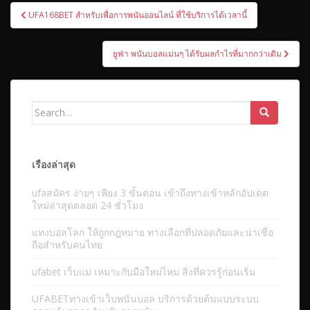
เมนู
UFA168BET สำหรับเพื่อการพนันออนไลน์ ที่ใช้บริการได้เวลานี้
นำทาง
เรื่อง
ยูฟ่า พนันบอลแม่นๆ ได้รับผลกำไรที่มากกว่าเดิม
Search
for:
เรื่องล่าสุด
ufaสมัคร ง่ายๆ เพียง 3 ขั้นตอน เข้าถึงทางเข้าหลักอัปเดต
ใหม่ล่าสุดตลอด 24 ชั่วโมง
แทงบอลโลก ให้ถูกกฎหมาย ทางเลือกที่ปลอดภัยและน่าเชื่อ
ถือสำหรับคนไทย
ufabet เว็บแม่ เหมาะกับมือใหม่ไหม สิ่งที่ควรรู้ก่อนเริ่ม
UFABETทางเข้าเว็บพนันบอล บริการด้วยต้นแบบระบบ