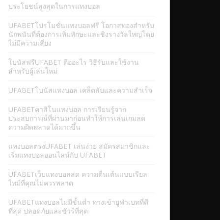
ประโยชน์สูงสุดในการแทงบอล
UFABETโปรโมชั่นแทงบอลฟรี โอกาสทองสำหรับ
นักพนันที่ต้องการเพิ่มทักษะและชิงรางวัลใหญ่โดย
ไม่มีความเสี่ยง
โบนัสฟรีUFABET คืออะไร วิธีรับและใช้งาน
สำหรับผู้เล่นใหม่
UFABETโบนัสแทงบอล เคล็ดลับและความสำเร็จ
UFABETคาสิโนแทงบอล การเรียนรู้จาก
ประสบการณ์ที่ผ่านมาก่อนทำให้การเล่นเกมลด
ความผิดพลาดได้มากขึ้น
แทงบอลตรงUFABET เล่นง่าย สมัครสมาชิกและ
เริ่มแทงบอลออนไลน์กับ UFABET
UFABETเว็บแทงบอลสด ความตื่นเต้นแบบเรียล
ไทม์ที่คุณไม่ควรพลาด
UFABETแทงบอลไม่มีขั้นต่ำ ทางเข้ายูฟ่าเบทที่ดี
ที่สุด ปลอดภัยและชัวร์ที่สุด