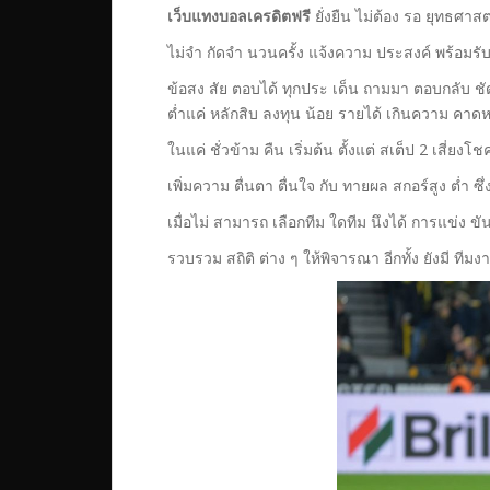
เว็บแทงบอลเครดิตฟรี
ยั่งยืน ไม่ต้อง รอ ยุทธศา
ไม่จำ กัดจำ นวนครั้ง แจ้งความ ประสงค์ พร้อมรับ 
ข้อสง สัย ตอบได้ ทุกประ เด็น ถามมา ตอบกลับ ชัดเจน
ต่ำแค่ หลักสิบ ลงทุน น้อย รายได้ เกินความ คา
ในแค่ ชั่วข้าม คืน เริ่มต้น ตั้งแต่ สเต็ป 2 เสี่ยงโ
เพิ่มความ ตื่นตา ตื่นใจ กับ ทายผล สกอร์สูง ต่ำ ซึ
เมื่อไม่ สามารถ เลือกทีม ใดทีม นึงได้ การแข่ง ขัน แล
รวบรวม สถิติ ต่าง ๆ ให้พิจารณา อีกทั้ง ยังมี ที