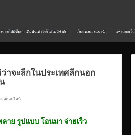
งบอลไม่มีขั้นต่ำ เดิมพันเท่าไรก็ได้ไม่มีจำกัด
เว็บแทงบอลแนะนำ
แทงบอลเว็บไ
ม่ว่าจะลีกในประเทศลีกนอก
ัน
บอลออนไลน์
ลาย รูปแบบ โอนมา จ่ายเร็ว