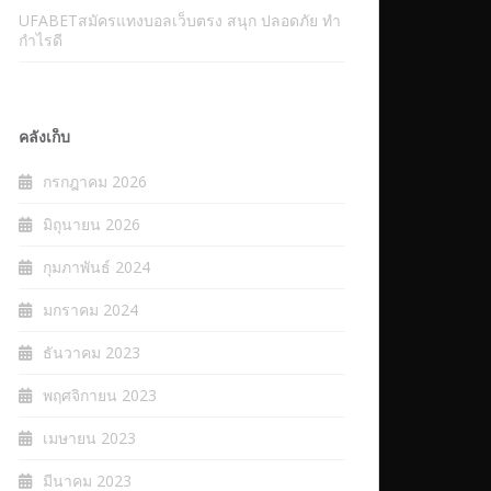
UFABETสมัครแทงบอลเว็บตรง สนุก ปลอดภัย ทำ
กำไรดี
คลังเก็บ
กรกฎาคม 2026
มิถุนายน 2026
กุมภาพันธ์ 2024
มกราคม 2024
ธันวาคม 2023
พฤศจิกายน 2023
เมษายน 2023
มีนาคม 2023