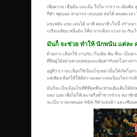
เพื่อความ เชื่อมั่น และมั่น ใจใน การวาง เดิมพัน ส
กีฬา ฟุตบอล สามารถ เล่นบอล สดได้ ตลอดเวลา ไ
แข่งหลัง แข่ง เล่นได้ นาที ต่อนาที เว็บนี้ สร้า
เปรียบเทียบ หนึ่งมัน ก็คือ การเลือก แรงงาน กับเว็
มันก็ จะช่วย ทำให้ นักพนัน แต่ละ 
ด้วยการ เลือกใช้ งานกับ เว็บเดิม พัน ที่จะ เป็นทาง 
ที่มีอยู่ได้อย่างครอบคลุมและคุ้มค่ากับทุกโอกาส
อยู่ที่ว่าเราจะเลือกใช้เงื่อนไขเหล่านั้นให้เกิ
แค่เพียงเลือกใช้ให้มีความเหมาะสมเงื่อนไขการเดิ
มันก็จะเป็นเงื่อนไขที่ดีที่สุดที่จะช่วยเติมเต็มให
แทง บอล เพื่อไม่ให้เหงาหรือซ้ำซากจำเจ สมาชิก
จะเป็น บาสเกตบอล NBA กีฬาแข่งม้า และเซียน