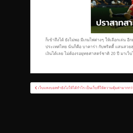
ก็เข้าถึงได้ ยังไม่พอ มีเกมไพ่ต่างๆ ให้เลือกเล่น 
ประเทศไทย นั่นก็คือ บาคาร่า กับพริตตี้ แสนสวย
เงินได้เลย ไม่ต้องรอยุทธศาสตร์ชาติ 20 ปี มาเว็บไ
เมนู
เว็บแทงบอลทำยังไงให้ได้กำไร เป็นเว็บที่ให้ความคุ้มค่ามาก
นำทาง
เรื่อง