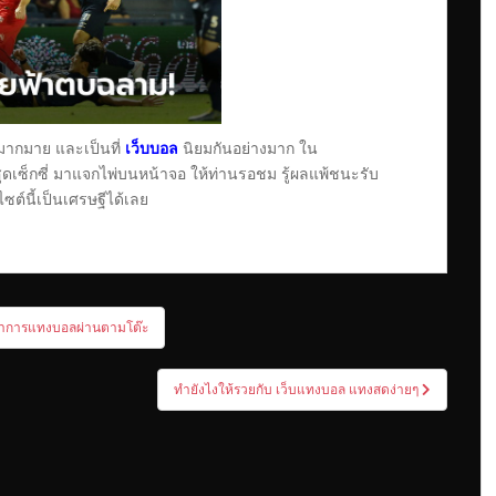
อีกมากมาย และเป็นที่
เว็บบอล
นิยมกันอย่างมาก ใน
สุดเซ็กซี่ มาแจกไพ่บนหน้าจอ ให้ท่านรอชม รู้ผลแพ้ชนะรับ
ซต์นี้เป็นเศรษฐีได้เลย
กว่าการแทงบอลผ่านตามโต๊ะ
ทำยังไงให้รวยกับ เว็บแทงบอล แทงสดง่ายๆ