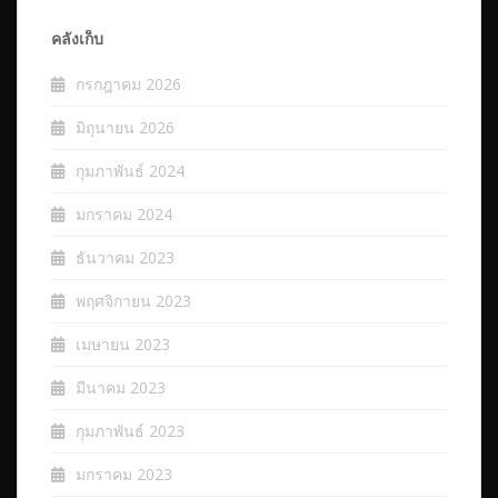
คลังเก็บ
กรกฎาคม 2026
มิถุนายน 2026
กุมภาพันธ์ 2024
มกราคม 2024
ธันวาคม 2023
พฤศจิกายน 2023
เมษายน 2023
มีนาคม 2023
กุมภาพันธ์ 2023
มกราคม 2023