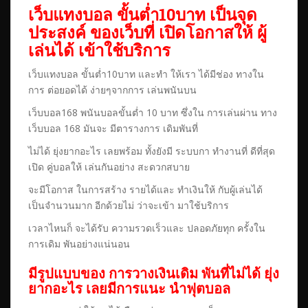
เว็บแทงบอล ขั้นต่ำ10บาท เป็นจุด
ประสงค์ ของเว็บที่ เปิดโอกาสให้ ผู้
เล่นได้ เข้าใช้บริการ
เว็บแทงบอล ขั้นต่ำ10บาท และทำ ให้เรา ได้มีช่อง ทางใน
การ ต่อยอดได้ ง่ายๆจากการ เล่นพนันบน
เว็บบอล168 พนันบอลขั้นต่ำ 10 บาท ซึ่งใน การเล่นผ่าน ทาง
เว็บบอล 168 มันจะ มีตารางการ เดิมพันที่
ไม่ได้ ยุ่งยากอะไร เลยพร้อม ทั้งยังมี ระบบกา ทำงานที่ ดีที่สุด
เปิด คู่บอลให้ เล่นกันอย่าง สะดวกสบาย
จะมีโอกาส ในการสร้าง รายได้และ ทำเงินให้ กับผู้เล่นได้
เป็นจำนวนมาก อีกด้วยไม่ ว่าจะเข้า มาใช้บริการ
เวลาไหนก็ จะได้รับ ความรวดเร็วและ ปลอดภัยทุก ครั้งใน
การเดิม พันอย่างแน่นอน
มีรูปแบบของ การวางเงินเดิม พันที่ไม่ได้ ยุ่ง
ยากอะไร เลยมีการแนะ นำฟุตบอล