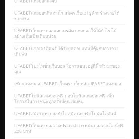
UFABETแทงบอลสเต็ป
UFABETแทงบอลกินค่าน้ำ สมัครเว็บแม่ ยูฟ่าสร้างรายได้
รวยจริง
UFABETเว็บแทงบอลแจกเครดิต แทงบอลให้ได้กำไร ได้
อย่างเต็มเม็ดเต็มหน่วย
UFABETแจกเครดิตฟรี ได้รับผลตอบแทนที่คุ้มกับการวาง
เดิมพัน
UFABETโปรโมชั่นเว็บบอล โอกาสชนะอยู่ที่นิ้วสัมผัสของ
คุณ
เซียนแทงบอลUFABET เว็บตรง เว็บหลักUFABETแทงบอล
UFABETโบนัสแทงบอลฟรี มอบโบนัสแทงบอลฟรี เพิ่ม
โอกาสในการชนะทุกครั้งที่คุณเดิมพัน
UFABETสมัครแทงบอลยังไง สมัครง่ายรับโบนัสได้ทันที
UFABETเว็บแทงบอลต่างประเทศ การพนันบอลออนไลน์ฟรี
200 บาท