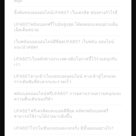
ที่สุด
ลิ้งค์แทงบอลออนไลน์UFABET เว็บเครดิต ช่องทางกำไรดี
UFABETพนันบอลฟรีโบนัสสูงสุด ได้ผลตอบแทนอย่างเต็ม
เม็ดเต็มหน่วย
เว็บพนันบอลออนไลน์ดีที่สุดUFABET เว็บพนัน ออนไลน์
แนะนำสมัคร
UFABETเว็บหลักต่างประเทศ หยิบโอกาสนี้ไว้ร่วมสนุกกับ
เรา
UFABETทางเข้าเว็บแทงบอลออนไลน์ ทางเข้าสู่โลกแห่ง
การเดิมพันที่สะดวกและรวดเร็ว
พนันบอลออนไลน์ฟรีUFABET การผสานรวมความสนุกและ
ความตื่นเต้นของกีฬา
UFABETฟรีเครดิตแทงบอลดีที่สุด สมัครพนันบอลฟรี
สามารถใช้งานได้ง่ายมากยิ่งขึ้น
UFABETโปรโมชั่นแทงบอลแจกจริง มีขั้นตอนอย่างไร?