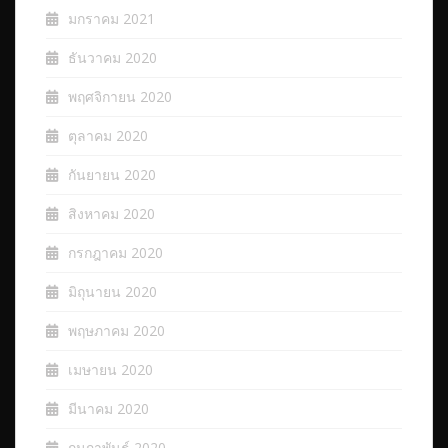
มกราคม 2021
ธันวาคม 2020
พฤศจิกายน 2020
ตุลาคม 2020
กันยายน 2020
สิงหาคม 2020
กรกฎาคม 2020
มิถุนายน 2020
พฤษภาคม 2020
เมษายน 2020
มีนาคม 2020
กุมภาพันธ์ 2020