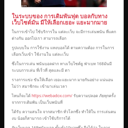
ในระบบของ การเดิมพันฟุต บอลกับทาง
เว็บไซด์มัน มีให้เลือกเยอะ แยะมากมาย
ในการเข้าไป ใช้บริการใน แต่ละเว็บ จะมีการเล่นพนัน ที่แตก
ต่างกัน ออกไปเรา สามารถเลือก
รูปแบบใน การใช้งาน แทงบอลได้ ตามความต้อง การในการ
เลือกเว็บเข้า ใช้งานใน แต่ละเว็บ
ซึ่งในการเล่น พนันบอลฝาก ทางเว็บไซต์ยู ฟ่าเบท 168มันมี
ระบบการเล่น ที่เร็วที่ สุดและมี ตา
รางการแข่ง ขันให้เลือก เยอะแยะมาก มายกันอย่าง แน่นอน
ไม่ว่า สมาชิกจะ เข้ามาเล่นเวลา
ไหนก็จะได้
https://webadox.com/
รับความปลอด ภัยทุกครั้ง
จากการเดิมพัน เป็นเว็บพนันที่
ได้รับ ความสนใจ จากสมาชิก ทั่วโลกซึ่ง ทำให้ใน การเล่นคน
งบ น้อยก็สามารถ เข้าใช้บริการได้
กับเว็บบอล 168พนันบอล ขั้นต่ำ10บาทซึ่ง ถือได้ว่า ในการ