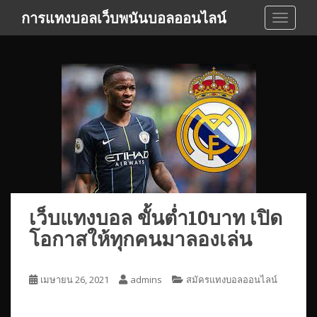
S
การแทงบอลเว็บพนันบอลออนไลน์
TOGGLE
k
i
p
t
o
m
a
i
n
c
o
n
เว็บแทงบอล ขั้นต่ำ10บาท เปิด
t
โอกาสให้ทุกคนมาลองเล่น
e
n
t
เมษายน 26, 2021
admins
สมัครแทงบอลออนไลน์