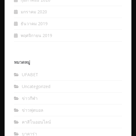
มกราคม 2020
ธันวาคม 2019
พฤศจิกายน 2019
หมวดหมู่
UFABET
Uncategorized
ข่าวกีฬา
ข่าวฟุตบอล
คาสิโนออนไลน์
บาคาร่า