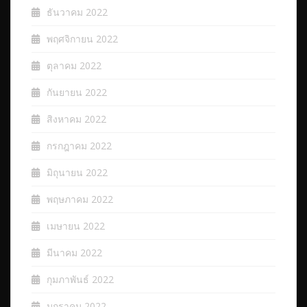
ธันวาคม 2022
พฤศจิกายน 2022
ตุลาคม 2022
กันยายน 2022
สิงหาคม 2022
กรกฎาคม 2022
มิถุนายน 2022
พฤษภาคม 2022
เมษายน 2022
มีนาคม 2022
กุมภาพันธ์ 2022
มกราคม 2022