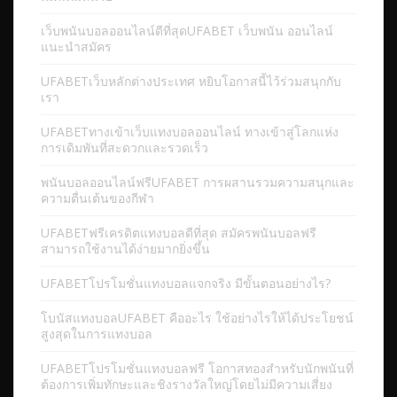
เว็บพนันบอลออนไลน์ดีที่สุดUFABET เว็บพนัน ออนไลน์
แนะนำสมัคร
UFABETเว็บหลักต่างประเทศ หยิบโอกาสนี้ไว้ร่วมสนุกกับ
เรา
UFABETทางเข้าเว็บแทงบอลออนไลน์ ทางเข้าสู่โลกแห่ง
การเดิมพันที่สะดวกและรวดเร็ว
พนันบอลออนไลน์ฟรีUFABET การผสานรวมความสนุกและ
ความตื่นเต้นของกีฬา
UFABETฟรีเครดิตแทงบอลดีที่สุด สมัครพนันบอลฟรี
สามารถใช้งานได้ง่ายมากยิ่งขึ้น
UFABETโปรโมชั่นแทงบอลแจกจริง มีขั้นตอนอย่างไร?
โบนัสแทงบอลUFABET คืออะไร ใช้อย่างไรให้ได้ประโยชน์
สูงสุดในการแทงบอล
UFABETโปรโมชั่นแทงบอลฟรี โอกาสทองสำหรับนักพนันที่
ต้องการเพิ่มทักษะและชิงรางวัลใหญ่โดยไม่มีความเสี่ยง