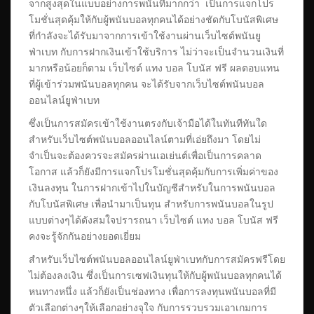
จากสูงสุดในแบบอย่างการพนันที่มากกว่า เป็นการแจกโปร
โมชั่นสุดคุ้มให้กับผู้พนันบอลทุกคนได้อย่างชัดกับโบนัสพิเศษ
ที่กำลังจะได้รับมาจากการเข้าใช้งานผ่านเว็บไซต์พนันยู
ฟ่าเบท กับการฝากเงินเข้าใช้บริการ ไม่ว่าจะเป็นจำนวนเงินที่
มากหรือน้อยก็ตาม เว็บไซต์ แทง บอล โบนัส ฟรี ผลตอบแทน
ที่ผู้เข้าร่วมพนันบอลทุกคน จะได้รับจากเว็บไซต์พนันบอล
ออนไลน์ยูฟ่าเบท
ซึ่งเป็นการสมัครเข้าใช้งานตรงกับเจ้ามือได้ในทันทีทันใด
สำหรับเว็บไซต์พนันบอลออนไลน์ตามที่เอ่ยถึงมา โดยไม่
จำเป็นจะต้องควรจะสมัครผ่านเอเย่นต์เพื่อเป็นการคลาด
โอกาส แล้วก็ยังมีการแจกโปรโมชั่นสุดคุ้มกับการเพิ่มค่าของ
เงินลงทุน ในการฝากเข้าไปในบัญชีสำหรับในการพนันบอล
กับโบนัสพิเศษ เพื่อนำมาเป็นทุน สำหรับการพนันบอลในรูป
แบบต่างๆได้ดังสมใจปรารถนา เว็บไซต์ แทง บอล โบนัส ฟรี
คงจะรู้จักกันอย่างยอดเยี่ยม
สำหรับเว็บไซต์พนันบอลออนไลน์ยูฟ่าเบทกับการสมัครฟรีโดย
ไม่ต้องลงเงิน ซึ่งเป็นการเซฟเงินทุนให้กับผู้พนันบอลทุกคนได้
หนทางหนึ่ง แล้วก็ยังเป็นช่องทาง เพื่อการลงทุนพนันบอลที่มี
ตัวเลือกต่างๆให้เลือกอย่างจุใจ กับการรวบรวมเอาเกมการ