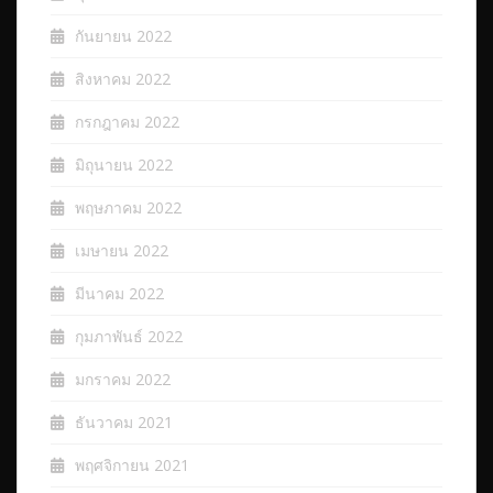
กันยายน 2022
สิงหาคม 2022
กรกฎาคม 2022
มิถุนายน 2022
พฤษภาคม 2022
เมษายน 2022
มีนาคม 2022
กุมภาพันธ์ 2022
มกราคม 2022
ธันวาคม 2021
พฤศจิกายน 2021