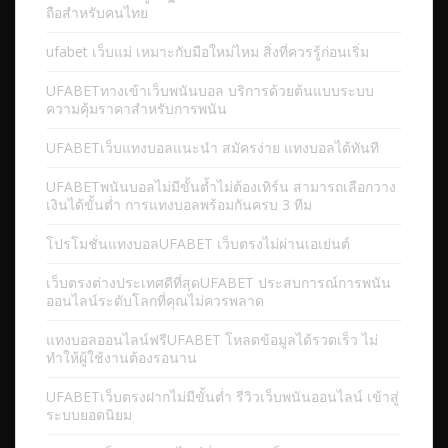
ถือสำหรับคนไทย
ufabet เว็บแม่ เหมาะกับมือใหม่ไหม สิ่งที่ควรรู้ก่อนเริ่ม
UFABETทางเข้าเว็บพนันบอล บริการด้วยต้นแบบระบบ
ความคุ้มราคาสำหรับการพนัน
UFABETเว็บแทงบอลแนะนำ สมัครง่าย แทงบอลได้ทันที
UFABETพนันบอลไม่มีขั้นต้ำไม่ต้องเทิร์น สามารถเลือกวาง
เงินได้ขั้นต่ำ การแทงบอลพร้อมกันครบ 3 ทีม
โปรโมชั่นแทงบอลUFABET เว็บตรงไม่ผ่านเอเย่นต์
เว็บตรงต่างประเทศดีที่สุดUFABET ประสบการณ์การพนัน
ออนไลน์ระดับโลกที่คุณไม่ควรพลาด
แทงบอลออนไลน์ฟรีUFABET โหลดข้อมูลได้รวดเร็ว ไม่
ทำให้ผู้ใช้งานต้องรอนาน
UFABETเว็บตรงฝากไม่มีขั้นต่ำ รีวิวเว็บพนันออนไลน์ เข้าสู่
ระบบยอดนิยม