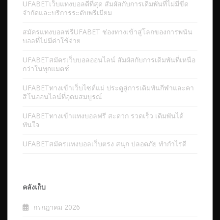
UFABETเว็บแทงบอลดีที่สุด สัมผัสกับการเดิมพันที่ไม่มีขีด
จำกัดและบริการระดับพรีเมียม
สมัครแทงบอลฟรีUFABET ช่องทางเข้าสู่โลกของการพนัน
บอลที่ไม่มีค่าใช้จ่าย
UFABETสมัครเว็บบอลออนไลน์ สัมผัสกับการเดิมพันที่เหนือ
กว่าในทุกแมตช์
UFABETทางเข้าเว็บไซต์แม่ ประตูสู่การเดิมพันกีฬาและคา
สิโนออนไลน์ที่อุดมสมบูรณ์
UFABETทางเข้าแทงบอลฟรี สะดวก รวดเร็ว เดิมพันได้
ทันใจ
UFABETสมัครแทงบอลเว็บตรง สนุก ปลอดภัย ทำกำไรดี
คลังเก็บ
กรกฎาคม 2026