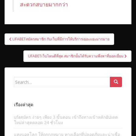
สะดวกสบายมากกว่า
เมนู
UFABETสมัครสมาชิก กับเว็บที่มีการให้บริการเยอะแยะมากมาย
นำทาง
เรื่อง
UFABETเว็บไหนดีที่สุด สมาชิกนั้นได้รับความพึ่งพาที่ยอดเยี่ยม
Search
for:
เรื่องล่าสุด
ufaสมัคร ง่ายๆ เพียง 3 ขั้นตอน เข้าถึงทางเข้าหลักอัปเดต
ใหม่ล่าสุดตลอด 24 ชั่วโมง
แทงบอลโลก ให้ถูกกฎหมาย ทางเลือกที่ปลอดภัยและน่าเชื่อ