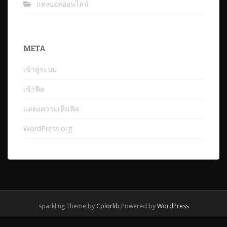
แทงบอลออนไลน์
META
เข้าสู่ระบบ
เข้าฟีด
แสดงความเห็นฟีด
WordPress.org
sparkling Theme by
Colorlib
Powered by
WordPress