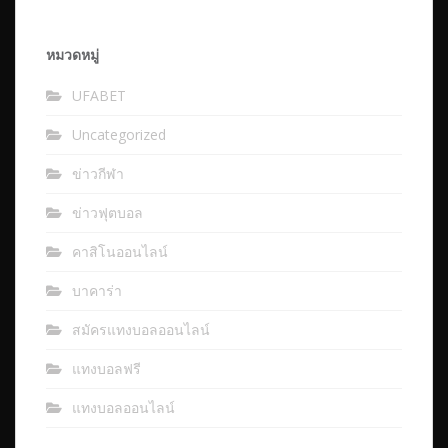
หมวดหมู่
UFABET
Uncategorized
ข่าวกีฬา
ข่าวฟุตบอล
คาสิโนออนไลน์
บาคาร่า
สมัครแทงบอลออนไลน์
แทงบอลฟรี
แทงบอลออนไลน์