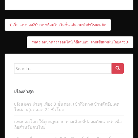
เมนู
เว็บ แทงบอล20บาท พร้อมโปรโมชั่น เล่นเกมทำกำไรยอดฮิต
นำทาง
เรื่อง
สมัครเล่นบาคาร่าออนไลน์ วิธีเล่นเกม จากเซียนพนันโดยตรง
Search
for:
เรื่องล่าสุด
ufaสมัคร ง่ายๆ เพียง 3 ขั้นตอน เข้าถึงทางเข้าหลักอัปเดต
ใหม่ล่าสุดตลอด 24 ชั่วโมง
แทงบอลโลก ให้ถูกกฎหมาย ทางเลือกที่ปลอดภัยและน่าเชื่อ
ถือสำหรับคนไทย