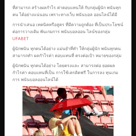
ที่สามารถ สร้างผลกำไร ค่าตอบแทนให้ กับกลุ่มผู้นัก พนันทุก
คน ได้อย่างแน่นอน เพราะทางเว็บ พนันบอล ออนไลน์ได้มี
การนำเสนอ เทคนิคหรือสูตร ที่มีความถูกต้อง ที่เป็นประโยชน์
ต่อการวางเดิม พันเกมการ พนันบอลออน ไลน์ของกลุ่ม
UFABET
ผู้นักพนัน ทุกคนได้อย่าง แม่นยำที่ทำ ให้กลุ่มผู้นัก พนันทุกคน
สามารถทำ ผลกำไรค่า ตอบแทนที่ ตรงต่อเป้า หมาย
ข
องกลุ่ม
ผู้นักพนัน ทุกคนได้อย่าง โดยตรงและ สามารถต่อ ยอดผล
กำไรค่า ตอบแทนที่เป็น การใช้เครดิตฟรี ในการลง ทุนเกม
การ พนันบอลออนไลน์ได้