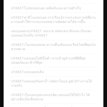
UFABETโบนัสแทงบอล เคล็ดลับและความสำเร็จ
UFABETคาสิโนแทงบอล การเรียนรู้จากประสบการณ์ที่ผ่าน
มาก่อนทำให้การเล่นเกมลดความผิดพลาดได้มากขึ้น
แทงบอลตรงUFABET เล่นง่าย สมัครสมาชิกและเริ่มแทง
บอลออนไลน์กับ UFABET
UFABETเว็บแทงบอลสด ความตื่นเต้นแบบเรียลไทม์ที่คุณไม่
ควรพลาด
UFABETแทงบอลไม่มีขั้นต่ำ ทางเข้ายูฟ่าเบทที่ดีที่สุด
ปลอดภัยและชัวร์ที่สุด
UFABETแทงบอลสเต็ป
UFABETแทงบอลกินค่าน้ำ สมัครเว็บแม่ ยูฟ่าสร้างรายได้
รวยจริง
UFABETเว็บแทงบอลแจกเครดิต แทงบอลให้ได้กำไร ได้
อย่างเต็มเม็ดเต็มหน่วย