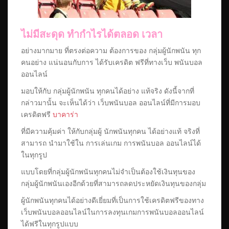
ไม่มีสะดุด ทำกำไรได้ตลอด เวลา
อย่างมากมาย ที่ตรงต่อความ ต้องการของ กลุ่มผู้นักพนัน ทุก
คนอย่าง แน่นอนกับการ ได้รับเครดิต ฟรีที่ทางเว็บ พนันบอล
ออนไลน์
มอบให้กับ กลุ่มผู้นักพนัน ทุกคนได้อย่าง แท้จริง
ดังนี้จากที่
กล่าวมานั้น จะเห็นได้ว่า เว็บพนันบอล ออนไลน์ที่มีการมอบ
เครดิตฟรี
บาคาร่า
ที่มีความคุ้มค่า ให้กับกลุ่มผู้ นักพนันทุกคน ได้อย่างแท้ จริงที่
สามารถ นำมาใช้ใน การเล่นเกม การพนันบอล ออนไลน์ได้
ในทุกรูป
แบบโดยที่กลุ่มผู้นักพนันทุกคนไม่จำเป็นต้องใช้เงินทุนของ
กลุ่มผู้นักพนันเองอีกด้วยที่สามารถลดประหยัดเงินทุนของกลุ่ม
ผู้นักพนันทุกคนได้อย่างดีเยี่ยมที่เป็นการใช้เครดิตฟรีของทาง
เว็บพนันบอลออนไลน์ในการลงทุนเกมการพนันบอลออนไลน์
ได้ฟรีในทุกรูปแบบ