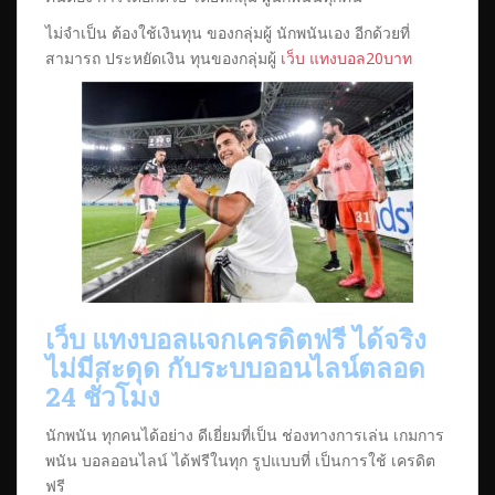
ไม่จำเป็น ต้องใช้เงินทุน ของกลุ่มผู้ นักพนันเอง อีกด้วยที่
สามารถ ประหยัดเงิน ทุนของกลุ่มผู้
เว็บ แทงบอล20บาท
เว็บ แทงบอลแจกเครดิตฟรี ได้จริง
ไม่มีสะดุด กับระบบออนไลน์ตลอด
24 ชั่วโมง
นักพนัน ทุกคนได้อย่าง ดีเยี่ยมที่เป็น ช่องทางการเล่น เกมการ
พนัน บอลออนไลน์ ได้ฟรีในทุก รูปแบบที่ เป็นการใช้ เครดิต
ฟรี