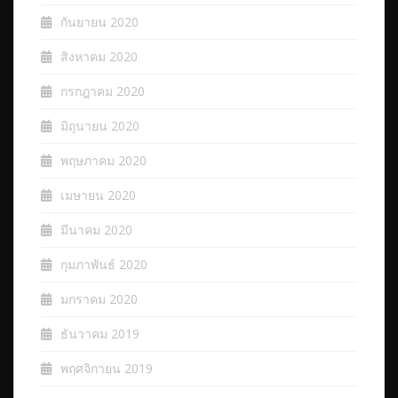
กันยายน 2020
สิงหาคม 2020
กรกฎาคม 2020
มิถุนายน 2020
พฤษภาคม 2020
เมษายน 2020
มีนาคม 2020
กุมภาพันธ์ 2020
มกราคม 2020
ธันวาคม 2019
พฤศจิกายน 2019