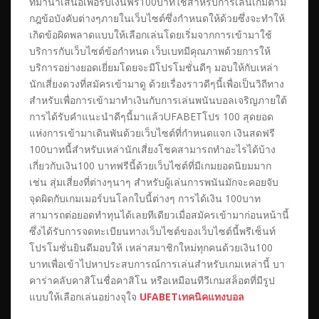
ทมานำเสนอเพื่อรับเงินฟรี100บาทใช้สำหรับการเล่นเกมตาม
กฎข้อบังคับต่างๆภายในเว็บไซต์ซึ่งกำหนดให้ด้วยซึ่งจะทำให้
เกิดข้อผิดพลาดแบบให้เลือกเล่นโดยเริ่มจากการเข้ามาใช้
บริการกับเว็บไซต์ข้อกำหนด เว็บเบทมีคุณภาพด้วยการให้
บริการอย่างยอดเยี่ยมโดยจะมีโปรโมชั่นดีๆ มอบให้กับเหล่า
นักเสี่ยงดวงที่สมัครเข้ามาดู ด้วยเรื่องราวดีๆนี้เพื่อเป็นวิถีทาง
สำหรับเพื่อการเข้ามาทำเงินกับการเล่นพนันบอลเจริญภายใต้
การได้รับคำแนะนำดีๆนี้มาแล้วUFABETโปร 100 สุดยอด
แห่งการเข้ามาเดินพันด้วยเว็บไซต์ที่กำหนดแจก เงินสดฟรี
100บาทนี้สำหรับเหล่านักเสี่ยงโชคสามารถทำอะไรได้บ้าง
เกี่ยวกับเงิน100 บาทฟรีนี้ด้วยเว็บไซต์ที่มีเกมยอดนิยมมาก
เช่น สุ่มเสี่ยงที่ต่างๆนาๆ สำหรับผู้เล่นการพนันมักจะคอยจับ
จุดผิดกับเกมเมอร์บนโลกใบนี้ต่างๆ การได้เงิน 100บาท
สามารถต่อยอดทำทุนได้เลยทีเดียวเมื่อสมัครเข้ามาก่อนหน้านี้
ซึ่งได้รับการจดทะเบียนทางเว็บไซต์ของเว็บไซต์นี้พรีเซ็นท์
โปรโมชั่นยินดีมอบให้ เหล่าสมาชิกใหม่ทุกคนด้วยเงิน100
บาทเพื่อเข้าไปหาประสบการณ์การเล่นสำหรับเกมเหล่านี้ บา
คาร่าคลับคาสิโนชื่อคาสิโน หรือเหมือนทีวีเกมสล็อตที่มีรูป
แบบให้เลือกเล่นอย่างจุใจ
UFABETเทคนิคแทงบอล