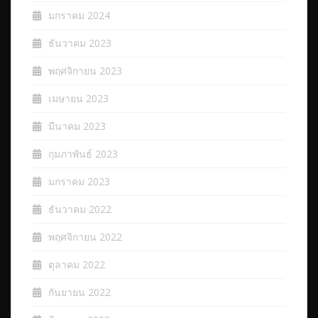
มกราคม 2024
ธันวาคม 2023
พฤศจิกายน 2023
เมษายน 2023
มีนาคม 2023
กุมภาพันธ์ 2023
มกราคม 2023
ธันวาคม 2022
พฤศจิกายน 2022
ตุลาคม 2022
กันยายน 2022