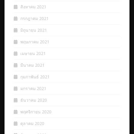
สิงหาคม 2021
กรกฎาคม 2021
มิถุนายน 2021
พฤษภาคม 2021
เมษายน 2021
มีนาคม 2021
กุมภาพันธ์ 2021
มกราคม 2021
ธันวาคม 2020
พฤศจิกายน 2020
ตุลาคม 2020