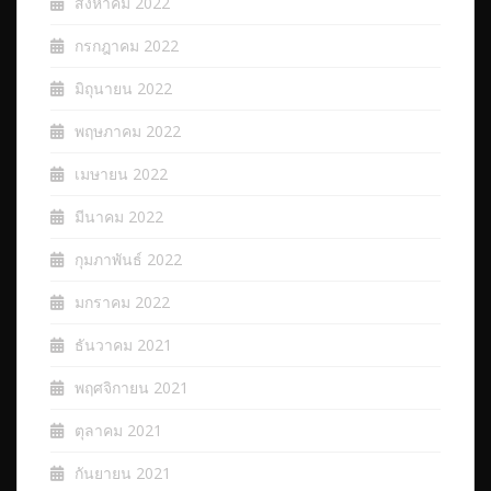
สิงหาคม 2022
กรกฎาคม 2022
มิถุนายน 2022
พฤษภาคม 2022
เมษายน 2022
มีนาคม 2022
กุมภาพันธ์ 2022
มกราคม 2022
ธันวาคม 2021
พฤศจิกายน 2021
ตุลาคม 2021
กันยายน 2021