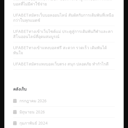
บอลที่ไม่มีค่าใช้จ่าย
UFABETสมัครเว็บบอลออนไลน์ สัมผัสกับการเดิมพันที่เหนือ
กว่าในทุกแมตช์
UFABETทางเข้าเว็บไซต์แม่ ประตูสู่การเดิมพันกีฬาและคา
สิโนออนไลน์ที่อุดมสมบูรณ์
UFABETทางเข้าแทงบอลฟรี สะดวก รวดเร็ว เดิมพันได้
ทันใจ
UFABETสมัครแทงบอลเว็บตรง สนุก ปลอดภัย ทำกำไรดี
คลังเก็บ
กรกฎาคม 2026
มิถุนายน 2026
กุมภาพันธ์ 2024