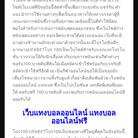
ไซต์เว็บเบทที่ปัจจุบันนี้จัดทำขึ้นเพื่อการแข่งขัน แชร์กัน คำ
แนะนำการใช้งานต่างๆเพื่อเป็นแนวทางให้เหล่าบรรดาผู้ที่
เล่นเกมการพนันซึ่งรวมถึงสภาพแวดล้อมนี้ไม่ดีทำให้มีคน
พอใจสำหรับการเล่นการพนันฟุตบอลมวลชน ซึ่งเว็บไซต์การ
พนันฟุตบอลต่างๆ ดอกเห็ดจะช่วยได้อย่างแน่นอน เว็บที่จะมี
มาอย่างช้านานมักจะตามมาด้วยจากนั้นจะมีโปรโมชั่นดีๆ
มากมายUFABETโปร 100เป็นเว็บไซต์สำหรับแจกแจกโปรโม
ชั่น รวบรวมให้กับนักเสี่ยงดวกับเกมการพนันเช่นกีฬาต่างๆ
ขอรับ100 บาททันทีทันใดเมื่อสมัครเข้าใช้พร้อมกับบวกกับที่
สมัครเข้าใช้ฟรีอีกด้วย เป็นกีฬาออนไลน์ขอให้เป็นของนัก
เสี่ยงโชคมายาวนานทั้งรับดูแล้วก็อย่าลืมเดิมพันด้วย เว็บพนัน
บอลออนไลน์ แจกเบท ซึ่งเป็นโปรโมชั่นส เครดิตพิเศษที่มอบ
ให้ สหรับฟรี 100 บาททันที และพบกับการพนันบอลออนไลน์ที่
ยอมรับได้
เว็บแทงบอลออนไลน์
แทงบอล
ออนไลน์ฟรี
โปร100 UFABETโปร100เป็นช่องทางที่ใหญ่ที่สุดในปัจจุบันนี้