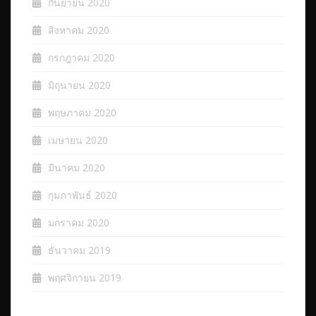
กันยายน 2020
สิงหาคม 2020
กรกฎาคม 2020
มิถุนายน 2020
พฤษภาคม 2020
เมษายน 2020
มีนาคม 2020
กุมภาพันธ์ 2020
มกราคม 2020
ธันวาคม 2019
พฤศจิกายน 2019