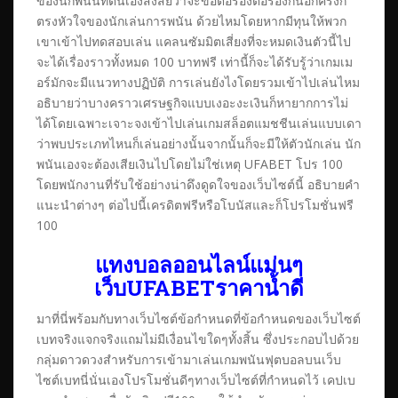
ของนักพนันที่ตนเองสงสัยว่าจะขอต่อรองต่อรองกันอีกครั้งก็
ตรงหัวใจของนักเล่นการพนัน ด้วยไหมโดยหากมีทุนให้พวก
เขาเข้าไปทดสอบเล่น แคลนซัมมิตเสี่ยงที่จะหมดเงินตัวนี้ไป
จะได้เรื่องราวทั้งหมด 100 บาทฟรี เท่านี้ก็จะได้รับรู้ว่าเกมเม
อร์มักจะมีแนวทางปฏิบัติ การเล่นยังไงโดยรวมเข้าไปเล่นไหม
อธิบายว่าบางคราวเศรษฐกิจแบบเงอะงะเงินก็หายากการไม่
ได้โดยเฉพาะเจาะจงเข้าไปเล่นเกมสล็อตแมชชีนเล่นแบบเดา
ว่าพบประเภทไหนก็เล่นอย่างนั้นจากนั้นก็จะมีให้ตัวนักเล่น นัก
พนันเองจะต้องเสียเงินไปโดยไม่ใช่เหตุ UFABET โปร 100
โดยพนักงานที่รับใช้อย่างน่าดึงดูดใจของเว็บไซต์นี้ อธิบายคำ
แนะนำต่างๆ ต่อไปนี้เครดิตฟรีหรือโบนัสและก็โปรโมชั่นฟรี
100
แทงบอลออนไลน์แม่นๆ
เว็บUFABETราคาน้ำดี
มาที่นี่พร้อมกับทางเว็บไซต์ข้อกำหนดที่ข้อกำหนดของเว็บไซต์
เบทจริงแจกจริงแถมไม่มีเงื่อนไขใดๆทั้งสิ้น ซึ่งประกอบไปด้วย
กลุ่มดาวดวงสำหรับการเข้ามาเล่นเกมพนันฟุตบอลบนเว็บ
ไซต์เบทนี่นั่นเองโปรโมชั่นดีๆทางเว็บไซต์ที่กำหนดไว้ เคปเบ