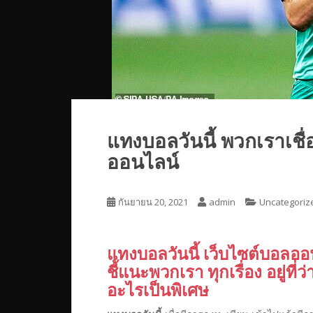
แทงบอลวันนี้ พวกเราเช
ออนไลน์
กันยายน 20, 2021
admin
Uncategoriz
แทงบอลวันนี้ เว็บไซต์บอลออ
ชี้แนะพวกเรา ทุกเรื่อง อยู่ท
อะไรเป็นพิเศษ