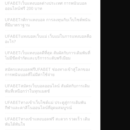
UFABETเว็บแทงบอลต่างประเทศ การพนันบอล
ออนไลน์ฟรี 200 บาท
UFABETกติกาแทงบอล การลงทุนกับเว็บไซต์พนัน
ที่มีมาตราฐาน
UFABETแทงบอลเว็บแม่ เว็บแม่ในการแทงบอลคือ
อะไร?
UFABETเว็บแทงบอลดีที่สุด สัมผัสกับการเดิมพันที่
ไม่มีขีดจำกัดและบริการระดับพรีเมียม
สมัครแทงบอลฟรีUFABET ช่องทางเข้าสู่โลกของ
การพนันบอลที่ไม่มีค่าใช้จ่าย
UFABETสมัครเว็บบอลออนไลน์ สัมผัสกับการเดิม
พันที่เหนือกว่าในทุกแมตช์
UFABETทางเข้าเว็บไซต์แม่ ประตูสู่การเดิมพัน
กีฬาและคาสิโนออนไลน์ที่อุดมสมบูรณ์
UFABETทางเข้าแทงบอลฟรี สะดวก รวดเร็ว เดิม
พันได้ทันใจ