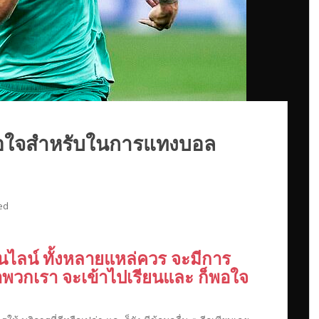
ื่อใจสำหรับในการแทงบอล
ed
นไลน์ ทั้งหลายแหล่ควร จะมีการ
ี่ว่าพวกเรา จะเข้าไปเรียนและ ก็พอใจ