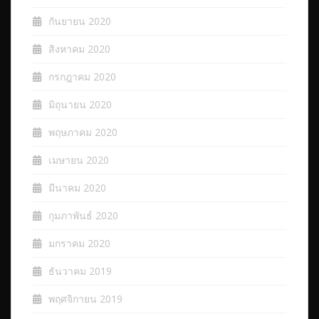
กันยายน 2020
สิงหาคม 2020
กรกฎาคม 2020
มิถุนายน 2020
พฤษภาคม 2020
เมษายน 2020
มีนาคม 2020
กุมภาพันธ์ 2020
มกราคม 2020
ธันวาคม 2019
พฤศจิกายน 2019