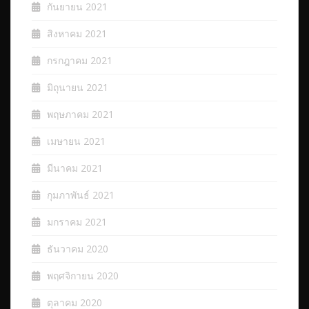
กันยายน 2021
สิงหาคม 2021
กรกฎาคม 2021
มิถุนายน 2021
พฤษภาคม 2021
เมษายน 2021
มีนาคม 2021
กุมภาพันธ์ 2021
มกราคม 2021
ธันวาคม 2020
พฤศจิกายน 2020
ตุลาคม 2020