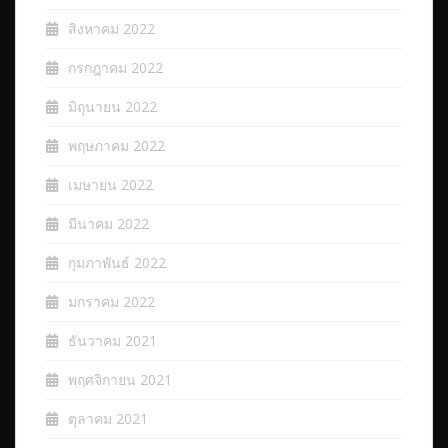
สิงหาคม 2022
กรกฎาคม 2022
มิถุนายน 2022
พฤษภาคม 2022
เมษายน 2022
มีนาคม 2022
กุมภาพันธ์ 2022
มกราคม 2022
ธันวาคม 2021
พฤศจิกายน 2021
ตุลาคม 2021