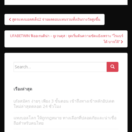
เมนู
สูตรแทงบอลสเต็ป2 จ่ายผลตอบแทนรวมทั้งเงินรางวัลสูงขึ้น
นำทาง
เรื่อง
UFABETWIN ฟิออเรนติน่า – ยูเวนตุส : จุดเริ่มต้นความขัดแย้งเพราะ “โรแบร์
โต้ บาจโจ้”
Search
for:
เรื่องล่าสุด
ufaสมัคร ง่ายๆ เพียง 3 ขั้นตอน เข้าถึงทางเข้าหลักอัปเดต
ใหม่ล่าสุดตลอด 24 ชั่วโมง
แทงบอลโลก ให้ถูกกฎหมาย ทางเลือกที่ปลอดภัยและน่าเชื่อ
ถือสำหรับคนไทย