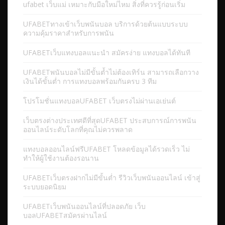
ufabet เว็บแม่ เหมาะกับมือใหม่ไหม สิ่งที่ควรรู้ก่อนเริ่ม
UFABETทางเข้าเว็บพนันบอล บริการด้วยต้นแบบระบบ
ความคุ้มราคาสำหรับการพนัน
UFABETเว็บแทงบอลแนะนำ สมัครง่าย แทงบอลได้ทันที
UFABETพนันบอลไม่มีขั้นต้ำไม่ต้องเทิร์น สามารถเลือกวาง
เงินได้ขั้นต่ำ การแทงบอลพร้อมกันครบ 3 ทีม
โปรโมชั่นแทงบอลUFABET เว็บตรงไม่ผ่านเอเย่นต์
เว็บตรงต่างประเทศดีที่สุดUFABET ประสบการณ์การพนัน
ออนไลน์ระดับโลกที่คุณไม่ควรพลาด
แทงบอลออนไลน์ฟรีUFABET โหลดข้อมูลได้รวดเร็ว ไม่
ทำให้ผู้ใช้งานต้องรอนาน
UFABETเว็บตรงฝากไม่มีขั้นต่ำ รีวิวเว็บพนันออนไลน์ เข้าสู่
ระบบยอดนิยม
UFABETเว็บพนันออนไลน์ที่ปลอดภัย เว็บ
บอลUFABETสมัครผ่านไลน์