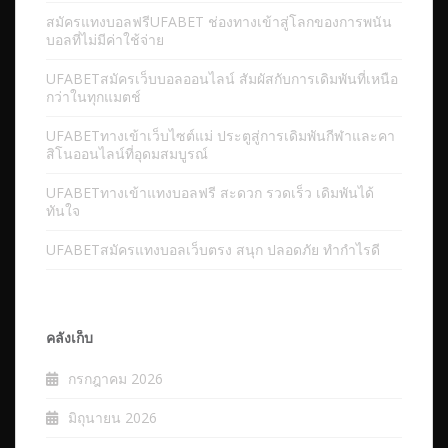
สมัครแทงบอลฟรีUFABET ช่องทางเข้าสู่โลกของการพนัน
บอลที่ไม่มีค่าใช้จ่าย
UFABETสมัครเว็บบอลออนไลน์ สัมผัสกับการเดิมพันที่เหนือ
กว่าในทุกแมตช์
UFABETทางเข้าเว็บไซต์แม่ ประตูสู่การเดิมพันกีฬาและคา
สิโนออนไลน์ที่อุดมสมบูรณ์
UFABETทางเข้าแทงบอลฟรี สะดวก รวดเร็ว เดิมพันได้
ทันใจ
UFABETสมัครแทงบอลเว็บตรง สนุก ปลอดภัย ทำกำไรดี
คลังเก็บ
กรกฎาคม 2026
มิถุนายน 2026