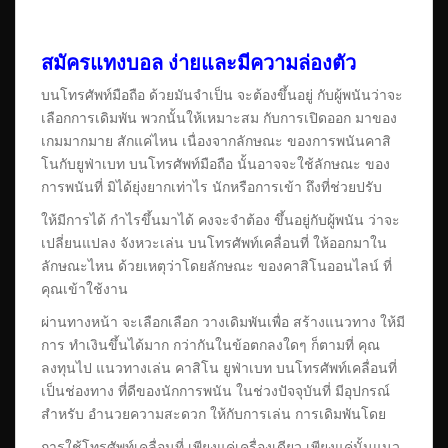
สมัครแทงบอล ง่ายและมีความล่องตัว
บนโทรศัพท์มือถือ ด้วยมันจำเป็น จะต้องขึ้นอยู่ กับผู้พนันว่าจะ
เลือกการเดิมพัน พวกนั้นให้เหมาะสม กับการเปิดออก มาของ
เกมมากมาย สักแค่ไหน เนื่องจากลักษณะ ของการพนันคาสิ
โนกับยูฟ่าเบท บนโทรศัพท์มือถือ นั้นอาจจะใช้ลักษณะ ของ
การพนันที่ มิได้ยุ่งยากเท่าไร นักหรือการเข้า ถึงที่ช่วยปรับ
ให้มีการได้ กำไรขึ้นมาได้ คงจะจำต้อง ขึ้นอยู่กับผู้พนัน ว่าจะ
เปลี่ยนแปลง จังหวะเล่น บนโทรศัพท์เคลื่อนที่ ให้ออกมาใน
ลักษณะไหน ด้วยเหตุว่าโดยลักษณะ ของคาสิโนออนไลน์ ที่
คุณเข้าใช้งาน
ผ่านทางหน้า จะเลือกเลือก วางเดิมพันเพื่อ สร้างแนวทาง ให้มี
การ ทำเงินขึ้นได้มาก กว่ากันในข้อตกลงใดๆ ก็ตามที่ คุณ
ลงทุนไป แนวทางเล่น คาสิโน ยูฟ่าเบท บนโทรศัพท์เคลื่อนที่
เป็นช่องทาง ที่ดีของนักการพนัน ในช่วงปัจจุบันที่ มีอุปกรณ์
สำหรับ อำนวยความสะดวก ให้กับการเล่น การเดิมพันโดย
การใช้โทรศัพท์เคลื่อนที่ เพียงแค่เครื่องเดียว เพียงแค่นั้นแนว