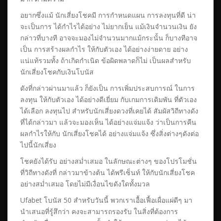
อยากซึ่งแม้ นักเสี่ยงโชคมี การกำหนดแผน การลงทุนที่ดี น่า
จะเป็นการ ได้กำไรได้อย่าง ไม่ยากเย็น แม้เงินจำนวนเงิน ยัง
กล่าวที่บางที อาจจะมองไม่จำนวนมากแม้กระนั้น ก็บางทีอาจ
เป็น การสร้างผลกำไร ให้กับตัวเอง ได้อย่างง่ายดาย อย่าง
แน่แท้รวมทั้ง ถ้าเกิดกำเนิด ข้อผิดพลาดก็ไม่ เป็นผลสำหรับ
นักเสี่ยงโชคกับเงินโบนัส
ดังที่กล่าวผ่านมาแล้ว ก็ยังเป็น การเพิ่มประสบการณ์ ในการ
ลงทุน ให้กับตัวเอง ได้อย่างดีเยี่ยม กับเกมการเดิมพัน ที่ตัวเอง
ได้เลือก ลงทุนไป สำหรับนักเสี่ยงดวงที่เคยได้ สัมผัสวิถีทางดัง
ที่ได้กล่าวมา แล้วจะมองเห็น ได้อย่างแจ่มแจ้ง ว่าเป็นการคืน
ผลกำไรให้กับ นักเสี่ยงโชคได้ อย่างแจ่มแจ้ง ซึ่งสิ่งต่างๆดังต่อ
ไปนี้นักเสี่ยง
โชคยังได้รับ อย่างสม่ำเสมอ ในลักษณะต่างๆ ของโปรโมชั่น
ที่วิถีทางดังที่ กล่าวมาข้างต้น ได้พรีเซ็นท์ ให้กับนักเสี่ยงโชค
อย่างสม่ำเสมอ โดยไม่มีเงื่อนไขดังใดทั้งมวล
Ufabet โบนัส 50 สำหรับวันนี้ พวกเราเอื้อเฟื้อเผื่อแผ่ดีๆ มา
นำเสนอที่รู้สึกว่า คงจะสามารถรองรับ ในสิ่งที่ต้องการ