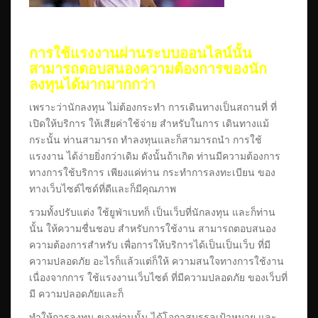
การใช้แรงงานผ่านระบบออนไลน์นั้น
สามารถตอบสนองความต้องการของนัก
ลงทุนได้มากมากกว่า
เพราะว่านักลงทุน ไม่ต้องกระทำ การเดินทางเป็นสถานที่ ที่
เปิดให้บริการ ให้เสียค่าใช้จ่าย สำหรับในการ เดินทางแม้
กระนั้น ท่านสามารถ ทำลงทุนและก็สามารถนำ การใช้
แรงงาน ได้ง่ายยิ่งกว่าเดิม ดังนั้นถ้าเกิด ท่านมีความต้องการ
ทางการใช้บริการ เพียงแค่ท่าน กระทำการลงทะเบียน ของ
ทางเว็บไซต์ไซด์ที่ดีและก็มีคุณภาพ
รวมทั้งปรับแต่ง ใช้ยูฟ่าเบทก็ เป็นเว็บที่นักลงทุน และก็ท่าน
นั้น ให้ความชื่นชอบ สำหรับการใช้งาน สามารถตอบสนอง
ความต้องการสำหรับ เพื่อการให้บริการได้เป็นเป็นเว็บ ที่มี
ความปลอดภัย อะไรก็แล้วแต่ก็ให้ ความสนใจทางการใช้งาน
เนื่องจากการ ใช้แรงงานเว็บไซต์ ที่มีความปลอดภัย ของเว็บที่
มี ความปลอดภัยและก็
ทำให้การลงทุน ของท่านนั้น ได้โอกาสบรรลุเป้าหมาย และ