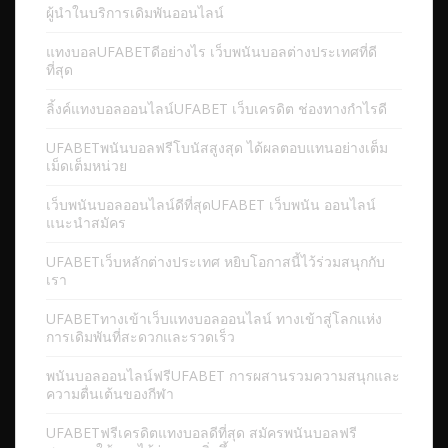
ผู้นำในบริการเดิมพันออนไลน์
แทงบอลUFABETดีอย่างไร เว็บพนันบอลต่างประเทศที่ดี
ที่สุด
ลิ้งค์แทงบอลออนไลน์UFABET เว็บเครดิต ช่องทางกำไรดี
UFABETพนันบอลฟรีโบนัสสูงสุด ได้ผลตอบแทนอย่างเต็ม
เม็ดเต็มหน่วย
เว็บพนันบอลออนไลน์ดีที่สุดUFABET เว็บพนัน ออนไลน์
แนะนำสมัคร
UFABETเว็บหลักต่างประเทศ หยิบโอกาสนี้ไว้ร่วมสนุกกับ
เรา
UFABETทางเข้าเว็บแทงบอลออนไลน์ ทางเข้าสู่โลกแห่ง
การเดิมพันที่สะดวกและรวดเร็ว
พนันบอลออนไลน์ฟรีUFABET การผสานรวมความสนุกและ
ความตื่นเต้นของกีฬา
UFABETฟรีเครดิตแทงบอลดีที่สุด สมัครพนันบอลฟรี