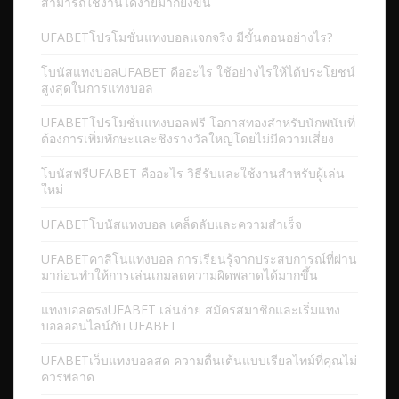
สามารถใช้งานได้ง่ายมากยิ่งขึ้น
UFABETโปรโมชั่นแทงบอลแจกจริง มีขั้นตอนอย่างไร?
โบนัสแทงบอลUFABET คืออะไร ใช้อย่างไรให้ได้ประโยชน์
สูงสุดในการแทงบอล
UFABETโปรโมชั่นแทงบอลฟรี โอกาสทองสำหรับนักพนันที่
ต้องการเพิ่มทักษะและชิงรางวัลใหญ่โดยไม่มีความเสี่ยง
โบนัสฟรีUFABET คืออะไร วิธีรับและใช้งานสำหรับผู้เล่น
ใหม่
UFABETโบนัสแทงบอล เคล็ดลับและความสำเร็จ
UFABETคาสิโนแทงบอล การเรียนรู้จากประสบการณ์ที่ผ่าน
มาก่อนทำให้การเล่นเกมลดความผิดพลาดได้มากขึ้น
แทงบอลตรงUFABET เล่นง่าย สมัครสมาชิกและเริ่มแทง
บอลออนไลน์กับ UFABET
UFABETเว็บแทงบอลสด ความตื่นเต้นแบบเรียลไทม์ที่คุณไม่
ควรพลาด