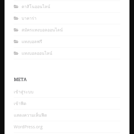
คาสิโนออนไลน์
บาคาร่า
สมัครแทงบอลออนไลน์
แทงบอลฟรี
แทงบอลออนไลน์
META
เข้าสู่ระบบ
เข้าฟีด
แสดงความเห็นฟีด
WordPress.org