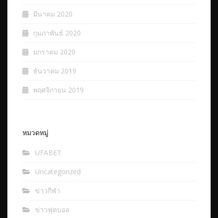
มีนาคม 2020
กุมภาพันธ์ 2020
มกราคม 2020
ธันวาคม 2019
พฤศจิกายน 2019
หมวดหมู่
UFABET
Uncategorized
ข่าวกีฬา
ข่าวฟุตบอล