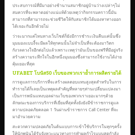
ประสบการณ์ที่มีมาอย่างช้านานสมาชิกอยู่บ้านว่างเปล่าๆไม่
สมควรที่จะพลาดอย่างแน่แท้ด้วยเหตุว่ากิจกรรมคราวนี้มัน
สามารถที่สามารถจะช่วยชีวิตให้กับสมาชิกได้มองหาทางออก
ได้เจอะกันอีกด้วยไม่
ว่าจะมากแค่ไหนทางเว็บไซต์ก็ยังมีการชำระเงินคืนแค่นั้นซึ่ง
มุมมองแบบงี้จะมีผลให้ทุกคนนั้นไม่จำเป็นที่จะต้องมาวิตก
กังวลดวงใจอีกต่อไปแล้วเพราะเหตุว่ามันเป็นของฟรีที่มีอยู่จริง
สร้างความระทึกใจในอีกหนึ่งมุมมองซึ่งสามารถใช้งานได้ง่าย
คุ้มเยอะที่สุด
UFABET โบนัส50 เว็บของพวกเราย้ำการผลิตรายได้
การดูแลการบริการที่จะสร้างผลตอบแทนสูงสุดสำหรับในการ
ทำรายได้ก็เลยเป็นเหตุผลสำคัญที่หลายๆท่านเปลี่ยนแปลงมา
เป็นการพนันแทงบอลผ่านเว็บของพวกเราเยอะมากๆด้วย
ลักษณะของการบริการที่เยี่ยมที่สุดทั้งยังยังมีข้าราชการดูแล
ความปลอดภัยตลอด 1 วันผ่านข้าราชการ Call Center ที่จะ
มาอำนวยความ
สะดวกความปลอดภัยในต้นแบบการเข้าใช้บริการในทุกๆครั้ง
ให้นักพนันได้รับจังหวะแนวทางการทำผลกำไรแบบสุดกำลัง