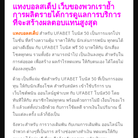
แทงบอลสเต็ป เว็บของพวกเราย้ำ
การผลิตรายได้การดูแลการบริการ
ที่จะสร้างผลตอบแทนสูงสุด
แทงบอลสเต็ป
สำหรับ UFABET โบนัส 50 เป็นการแจกโปร
โมชั่น ที่สร้างความคุ้ม ราคาให้กับ นักเล่นการพนัน ทุกคนได้
อย่างดีเยี่ยม กับ UFABET โบนัส ฟรี 50 บาทให้กับ นักเสี่ยง
โชคทุกคน รวมทั้งยัง สามารถนำไป เป็นเงินลงทุน สำหรับใน
การต่อยอด เพื่อสร้าง ผลกำไรทดแทน ให้กับตนเอง ได้โดยไม่
ต้องลงทุนอีก
ด้วย เป็นที่แจ่ม ชัดสำหรับ UFABET โบนัส 50 ที่เป็นการออม
ทุน ให้กับนักเสี่ยงโชค สำหรับสมัคร เข้าใช้บริการ บน
เว็บไซต์พนัน ออนไลน์ยูฟ่าเบท กับ UFABET โบนัส50 โดย
ทันทีให้กับ สมาชิกใหม่ทุกคน พร้อมด้วยการไม่มี เงื่อนไขอะไร
ก็ แล้วแต่ทั้งปวงอีกด้วย กับการใช้ผลดี จากเงินในปริมาณ นี้
ในแต่ละครั้ง แล้วก็ยังเป็น
จังหวะสำหรับ การวางเดิมพัน กับเกมการเดิมพัน ออนไลน์ใน
จำพวก ต่างๆที่เป็นการ สร้างช่องทางทำเงิน ทดแทนให้กับ