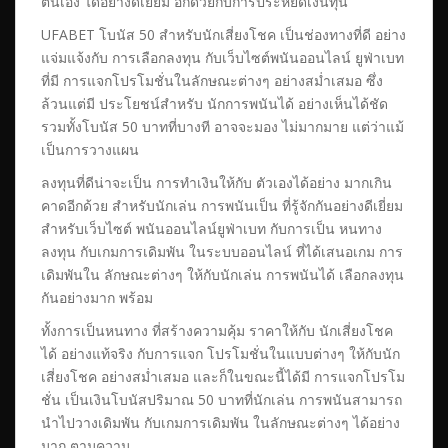
ตนเอง ได้อย่างดีเยี่ยม อีกด้วยกับการประหยัดเงินทุน
UFABET โบนัส 50 สำหรับนักเสี่ยงโชค เป็นช่องทางที่ดี อย่าง
แจ่มแจ้งกับ การเลือกลงทุน กับเว็บไซต์พนันออนไลน์ ยูฟ่าเบท
ที่มี การแจกโปรโมชั่นในลักษณะต่างๆ อย่างสม่ำเสมอ ซึ่ง
ล้วนแต่มี ประโยชน์สำหรับ นักการพนันได้ อย่างเห็นได้ชัด
รวมทั้งโบนัส 50 บาทที่บางที อาจจะมอง ไม่มากมาย แต่ว่าแม้
เป็นการวางแผน
ลงทุนที่ดีน่าจะเป็น การทำเงินให้กับ ตัวเองได้อย่าง มากเกิน
คาดอีกด้วย สำหรับนักเล่น การพนันเป็น ที่รู้จักกันอย่างดีเยี่ยม
สำหรับเว็บไซต์ พนันออนไลน์ยูฟ่าเบท กับการเป็น หนทาง
ลงทุน กับเกมการเดิมพัน ในระบบออนไลน์ ที่ได้เสนอเกม การ
เดิมพันใน ลักษณะต่างๆ ให้กับนักเล่น การพนันได้ เลือกลงทุน
กันอย่างมาก พร้อม
ทั้งการเป็นหนทาง ที่สร้างความคุ้ม ราคาให้กับ นักเสี่ยงโชค
ได้ อย่างแท้จริง กับการแจก โปรโมชั่นในแบบต่างๆ ให้กับนัก
เสี่ยงโชค อย่างสม่ำเสมอ และก็ในขณะนี้ได้มี การแจกโปรโม
ชั่น เป็นเงินโบนัสปริมาณ 50 บาทที่นักเล่น การพนันสามารถ
นำไปวางเดิมพัน กับเกมการเดิมพัน ในลักษณะต่างๆ ได้อย่าง
มาก ตามความ