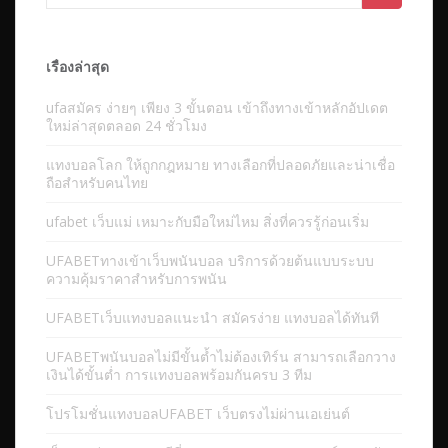
for:
เรื่องล่าสุด
ufaสมัคร ง่ายๆ เพียง 3 ขั้นตอน เข้าถึงทางเข้าหลักอัปเดต
ใหม่ล่าสุดตลอด 24 ชั่วโมง
แทงบอลโลก ให้ถูกกฎหมาย ทางเลือกที่ปลอดภัยและน่าเชื่อ
ถือสำหรับคนไทย
ufabet เว็บแม่ เหมาะกับมือใหม่ไหม สิ่งที่ควรรู้ก่อนเริ่ม
UFABETทางเข้าเว็บพนันบอล บริการด้วยต้นแบบระบบ
ความคุ้มราคาสำหรับการพนัน
UFABETเว็บแทงบอลแนะนำ สมัครง่าย แทงบอลได้ทันที
UFABETพนันบอลไม่มีขั้นต้ำไม่ต้องเทิร์น สามารถเลือกวาง
เงินได้ขั้นต่ำ การแทงบอลพร้อมกันครบ 3 ทีม
โปรโมชั่นแทงบอลUFABET เว็บตรงไม่ผ่านเอเย่นต์