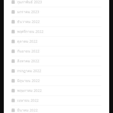
กุมภาพันธ์ 2023
มกราคม 2023
ธันวาคม 2022
พฤศจิกายน 2022
ตุลาคม 2022
กันยายน 2022
สิงหาคม 2022
กรกฎาคม 2022
มิถุนายน 2022
พฤษภาคม 2022
เมษายน 2022
มีนาคม 2022