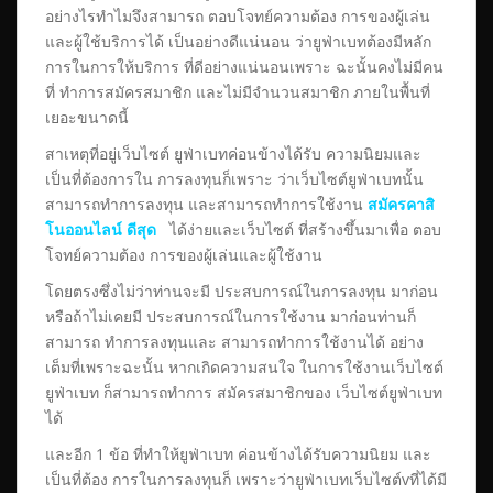
อย่างไรทำไมจึงสามารถ ตอบโจทย์ความต้อง การของผู้เล่น
และผู้ใช้บริการได้ เป็นอย่างดีแน่นอน ว่ายูฟ่าเบทต้องมีหลัก
การในการให้บริการ ที่ดีอย่างแน่นอนเพราะ ฉะนั้นคงไม่มีคน
ที่ ทำการสมัครสมาชิก และไม่มีจำนวนสมาชิก ภายในพื้นที่
เยอะขนาดนี้
สาเหตุที่อยู่เว็บไซต์ ยูฟ่าเบทค่อนข้างได้รับ ความนิยมและ
เป็นที่ต้องการใน การลงทุนก็เพราะ ว่าเว็บไซต์ยูฟ่าเบทนั้น
สามารถทำการลงทุน และสามารถทำการใช้งาน
สมัครคาสิ
โนออนไลน์ ดีสุด
ได้ง่ายและเว็บไซต์ ที่สร้างขึ้นมาเพื่อ ตอบ
โจทย์ความต้อง การของผู้เล่นและผู้ใช้งาน
โดยตรงซึ่งไม่ว่าท่านจะมี ประสบการณ์ในการลงทุน มาก่อน
หรือถ้าไม่เคยมี ประสบการณ์ในการใช้งาน มาก่อนท่านก็
สามารถ ทำการลงทุนและ สามารถทำการใช้งานได้ อย่าง
เต็มที่เพราะฉะนั้น หากเกิดความสนใจ ในการใช้งานเว็บไซต์
ยูฟ่าเบท ก็สามารถทำการ สมัครสมาชิกของ เว็บไซต์ยูฟ่าเบท
ได้
และอีก 1 ข้อ ที่ทำให้ยูฟ่าเบท ค่อนข้างได้รับความนิยม และ
เป็นที่ต้อง การในการลงทุนก็ เพราะว่ายูฟ่าเบทเว็บไซต์vที่ได้มี