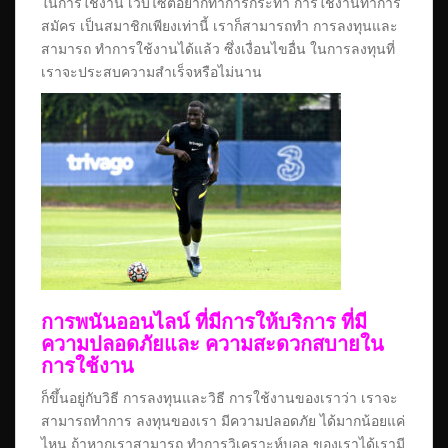
ในการใช้งาน เว็บไซต์อยากทำการกระทำ การใช้งานทำการ
สมัคร เป็นสมาชิกเพียงเท่านี้ เราก็สามารถทำ การลงทุนและ
สามารถ ทำการใช้งานได้แล้ว ซึ่งเงื่อนไขอื่น ในการลงทุนที่
เราจะประสบความสำเร็จหรือไม่นาน
การพนันออนไลน์ ที่มีการให้บริการ ที่มี
ความปลอดภัยและ ความสะดวกสบายใน
การใช้งาน
ก็ขึ้นอยู่กับวิธี การลงทุนและวิธี การใช้งานของเราว่า เราจะ
สามารถทำการ ลงทุนของเรา มีความปลอดภัย ได้มากน้อยแค่
ไหน ถ้าหากเราสามารถ ทำการวิเคราะห์บอล ของเราได้เรามี