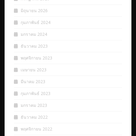
มิถุนายน 2026
กุมภาพันธ์ 2024
มกราคม 2024
ธันวาคม 2023
พฤศจิกายน 2023
เมษายน 2023
มีนาคม 2023
กุมภาพันธ์ 2023
มกราคม 2023
ธันวาคม 2022
พฤศจิกายน 2022