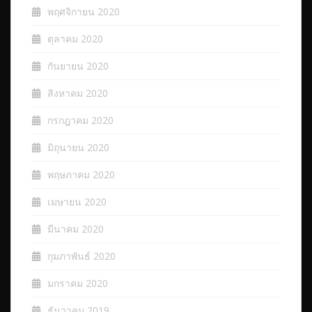
พฤศจิกายน 2020
ตุลาคม 2020
กันยายน 2020
สิงหาคม 2020
กรกฎาคม 2020
มิถุนายน 2020
พฤษภาคม 2020
เมษายน 2020
มีนาคม 2020
กุมภาพันธ์ 2020
มกราคม 2020
ธันวาคม 2019