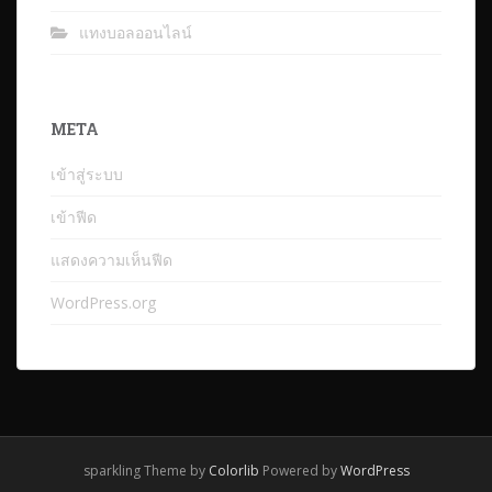
แทงบอลออนไลน์
META
เข้าสู่ระบบ
เข้าฟีด
แสดงความเห็นฟีด
WordPress.org
sparkling Theme by
Colorlib
Powered by
WordPress