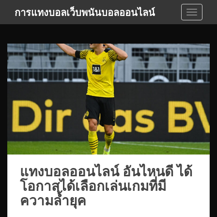
S
การแทงบอลเว็บพนันบอลออนไลน์
TOGGLE
k
i
p
t
o
m
a
i
n
c
o
n
t
e
แทงบอลออนไลน์ อันไหนดี ได้
n
โอกาสได้เลือกเล่นเกมที่มี
t
ความล้ำยุค