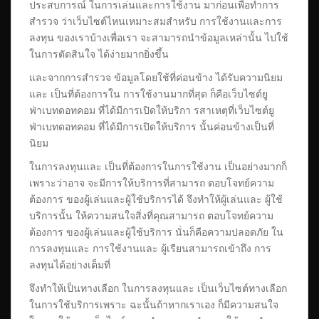
ประสบการณ์ ในการเล่นและการใช้งาน มาก่อนเพื่อทำการ
สำรวจ ว่าเว็บไซต์ไหนเหมาะสมสำหรับ การใช้งานและการ
ลงทุน ของเราบ้างเพื่อเรา จะสามารถนำข้อมูลเหล่านั้น ไปใช้
ในการตัดสินใจ ได้ง่ายมากยิ่งขึ้น
และจากการสำรวจ ข้อมูลโดยใช้ที่ค่อนข้าง ได้รับความนิยม
และ เป็นที่ต้องการใน การใช้งานมากที่สุด ก็คือเว็บไซต์ยู
ฟ่าเบทดอทคอม ที่ได้มีการเปิดให้บริกา รสาเหตุที่เว็บไซต์ยู
ฟ่าเบทดอทคอม ที่ได้มีการเปิดให้บริการ นั้นค่อนข้างเป็นที่
นิยม
ในการลงทุนและ เป็นที่ต้องการในการใช้งาน เป็นอย่างมากก็
เพราะว่าอาจ จะมีการให้บริการที่สามารถ ตอบโจทย์ความ
ต้องการ ของผู้เล่นและผู้ใช้บริการได้ จึงทำให้ผู้เล่นและ ผู้ใช้
บริการนั้น ให้ความสนใจ
สิ่งที่คุณสามารถ ตอบโจทย์ความ
ต้องการ ของผู้เล่นและผู้ใช้บริการ นั่นก็คือความปลอดภัย ใน
การลงทุนและ การใช้งานและ ผู้เรียนสามารถเข้าถึง การ
ลงทุนได้อย่างเต็มที่
จึงทำให้เป็นทางเลือก ในการลงทุนและ เป็นเว็บไซต์ทางเลือก
ในการใช้บริการเพราะ ฉะนั้นถ้าหากเราเอง ก็มีความสนใจ