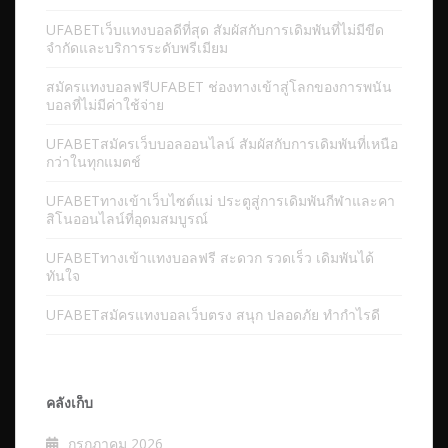
UFABETเว็บแทงบอลดีที่สุด สัมผัสกับการเดิมพันที่ไม่มีขีด
จำกัดและบริการระดับพรีเมียม
สมัครแทงบอลฟรีUFABET ช่องทางเข้าสู่โลกของการพนัน
บอลที่ไม่มีค่าใช้จ่าย
UFABETสมัครเว็บบอลออนไลน์ สัมผัสกับการเดิมพันที่เหนือ
กว่าในทุกแมตช์
UFABETทางเข้าเว็บไซต์แม่ ประตูสู่การเดิมพันกีฬาและคา
สิโนออนไลน์ที่อุดมสมบูรณ์
UFABETทางเข้าแทงบอลฟรี สะดวก รวดเร็ว เดิมพันได้
ทันใจ
UFABETสมัครแทงบอลเว็บตรง สนุก ปลอดภัย ทำกำไรดี
คลังเก็บ
กรกฎาคม 2026