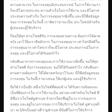
ความสามารถ ในการลงทุนมีประสบการณ์ ในการใช้งานเรา
ก็จะมีโอกาสประสบ ความสำเร็จในการใช้งาน และมีโอกาส
ประสบความสำเร็จ ในการลงทุนมากยิ่งขึ้น และนี่ก็คือข้อมูล
ของ การลงทุนในวันนี้ เราคิดว่าน่าจะเป็น ประโยชน์สำหรับ
ผู้เล่นและผู้ใช้บริการ
ก็ขอให้ทุก ท่านโชคดีกับ การลงทุนตามความ ต้องการได้คาด
หวัง เอาไว้ยิ่งเรามีหลักการ ในการลงทุนมาก เท่าไหร่มีสติใน
การลงทุนมาก เท่าไหร่เราก็จะมีโอกาส ประสบการณ์ในการ
ลงทุน และมีโอกาสได้รับผลกำไร
กลับคืนมาจากการลงทุนและการใช้งานมากยิ่งขึ้น ขอให้ทุก
ท่านโชคดี กับการลงทุนและ ขอให้ได้รับผลกำไร กลับคืนมา
ตามความต้องการ ให้ได้คาดหวังเอาไว้และ นี่ก็คือข้อมูลของ
การลงทุน ในวันนี้เรามาเสนอ ให้แก่ผู้เล่น และผู้ใช้บริการ
ถือได้ว่าเป็นอีก หนึ่งเว็บไซต์ที่ค่อนข้าง ได้รับความนิยมและ
เป็นที่ต้องการใน การใช้งานเป็น อย่างมากสำหรับเว็บไซต์ ที่
มีชื่อว่าเว็บไซต์ยูฟ่าเบท ถ้าหากใครที่อยู่ในวง การของการ
ลงทุน และอยู่ในวงการของ การใช้บริการเว็บไซต์ ยูฟ่าเบทก็
น่า จะรู้จักเป็นอย่างดีว่ายูฟ่าเบท มีข้อดีในการให้บริการ