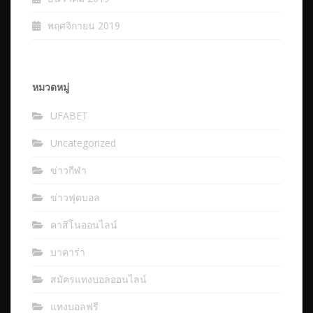
พฤศจิกายน 2019
หมวดหมู่
UFABET
Uncategorized
ข่าวกีฬา
ข่าวฟุตบอล
คาสิโนออนไลน์
บาคาร่า
สมัครแทงบอลออนไลน์
แทงบอลฟรี