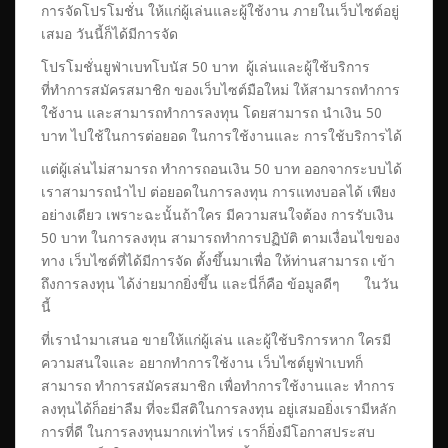
การจัดโปรโมชั่น ให้แก่ผู้เล่นและผู้ใช้งาน ภายในเว็บไซต์อยู่
เสมอ วันนี้ก็ได้มีการจัด
โปรโมชั่นยูฟ่าเบทโบนัส 50 บาท ผู้เล่นและผู้ใช้บริการ
ที่ทำการสมัครสมาชิก ของเว็บไซต์มือใหม่ ให้สามารถทำการ
ใช้งาน และสามารถทำการลงทุน โดยสามารถ นำเงิน 50
บาท ไปใช้ในการต่อยอด ในการใช้งานและ การใช้บริการได้
แต่ผู้เล่นไม่สามารถ ทำการถอนเงิน 50 บาท ออกจากระบบได้
เราสามารถนำไป ต่อยอดในการลงทุน การแทงบอลได้ เพียง
อย่างเดียว เพราะฉะนั้นถ้าใคร มีความสนใจต้อง การรับเงิน
50 บาท ในการลงทุน สามารถทำการปฏิบัติ ตามเงื่อนไขของ
ทาง เว็บไซต์ที่ได้มีการจัด ตั้งขึ้นมาเพื่อ ให้ท่านสามารถ เข้า
ถึงการลงทุน ได้ง่ายมากยิ่งขึ้น และนี่ก็คือ ข้อมูลดีๆ ในวัน
นี้
ที่เรานำมาเสนอ ขายให้แก่ผู้เล่น และผู้ใช้บริการหาก ใครมี
ความสนใจและ อยากทำการใช้งาน เว็บไซต์ยูฟ่าเบทก็
สามารถ ทำการสมัครสมาชิก เพื่อทำการใช้งานและ ทำการ
ลงทุนได้ก็อย่าลืม ที่จะมีสติในการลงทุน อยู่เสมอยิ่งเรามีหลัก
การที่ดี ในการลงทุนมากเท่าไหร่ เราก็ยิ่งมีโอกาสประสบ