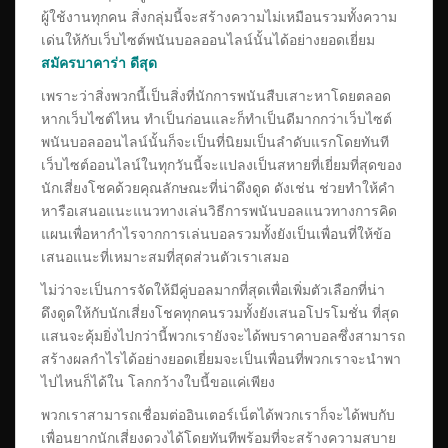
ผู้ใช้งานทุกคน สิ่งกลุ่มนี้จะสร้างความไม่เหมือนรวมทั้งความ
เด่นให้กับเว็บไซต์พนันบอลออนไลน์นั้นได้อย่างยอดเยี่ยม
สมัครบาคาร่า ดีสุด
เพราะว่าสิ่งพวกนี้เป็นสิ่งที่นักการพนันสืบเสาะหาโดยตลอด
หากเว็บไซต์ไหน ทำเป็นก่อนและก็ทำเป็นดีมากกว่าเว็บไซต์
พนันบอลออนไลน์นั้นก็จะเป็นที่นิยมเป็นลำดับแรกโดยทันที
เว็บไซต์ออนไลน์ในทุกวันนี้จะแปลงเป็นสหายที่เยี่ยมที่สุดของ
นักเสี่ยงโชคด้วยคุณลักษณะที่น่าดึงดูด ดังเช่น ช่วยทำให้คำ
หารือเสนอแนะแนวทางเล่นวิธีการพนันบอลแนวทางการคิด
แผนเพื่อหากำไรจากการเล่นบอลรวมทั้งยังเป็นเพื่อนที่ให้ข้อ
เสนอแนะที่เหมาะสมที่สุดส่วนตัวเราเสมอ
ไม่ว่าจะเป็นการจัดให้มีคู่บอลมากที่สุดเพื่อเพิ่มตัวเลือกที่น่า
ดึงดูดให้กับนักเสี่ยงโชคทุกคนรวมทั้งยังเสนอโปรโมชั่น ที่สุด
แสนจะคุ้มยิ่งไปกว่านี้พวกเรายังจะได้พบราคาบอลซึ่งสามารถ
สร้างผลกำไรได้อย่างยอดเยี่ยมจะเป็นเพื่อนที่พวกเราจะนำพา
ไปไหนก็ได้ใน โลกกว้างใบนี้ขอแค่เพียง
พวกเราสามารถเชื่อมต่ออินเตอร์เน็ตได้พวกเราก็จะได้พบกับ
เพื่อนยากนักเสี่ยงดวงได้โดยทันทีพร้อมที่จะสร้างความสบาย