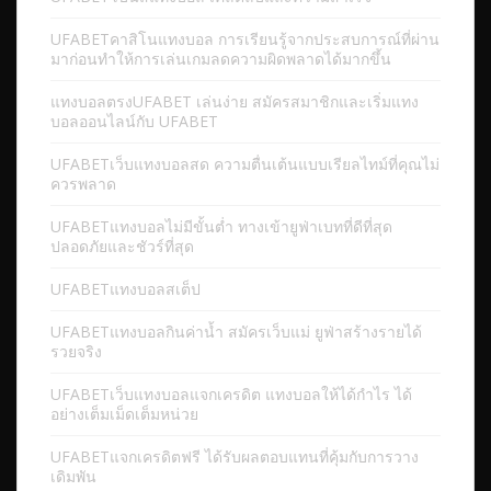
UFABETคาสิโนแทงบอล การเรียนรู้จากประสบการณ์ที่ผ่าน
มาก่อนทำให้การเล่นเกมลดความผิดพลาดได้มากขึ้น
แทงบอลตรงUFABET เล่นง่าย สมัครสมาชิกและเริ่มแทง
บอลออนไลน์กับ UFABET
UFABETเว็บแทงบอลสด ความตื่นเต้นแบบเรียลไทม์ที่คุณไม่
ควรพลาด
UFABETแทงบอลไม่มีขั้นต่ำ ทางเข้ายูฟ่าเบทที่ดีที่สุด
ปลอดภัยและชัวร์ที่สุด
UFABETแทงบอลสเต็ป
UFABETแทงบอลกินค่าน้ำ สมัครเว็บแม่ ยูฟ่าสร้างรายได้
รวยจริง
UFABETเว็บแทงบอลแจกเครดิต แทงบอลให้ได้กำไร ได้
อย่างเต็มเม็ดเต็มหน่วย
UFABETแจกเครดิตฟรี ได้รับผลตอบแทนที่คุ้มกับการวาง
เดิมพัน