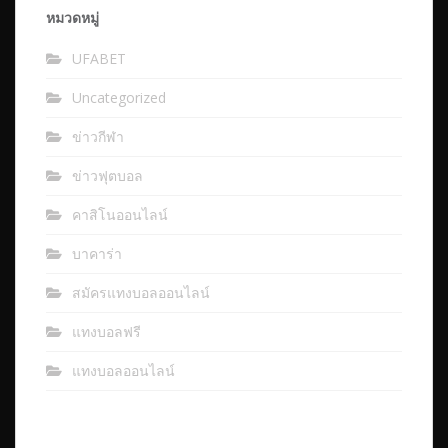
หมวดหมู่
UFABET
Uncategorized
ข่าวกีฬา
ข่าวฟุตบอล
คาสิโนออนไลน์
บาคาร่า
สมัครแทงบอลออนไลน์
แทงบอลฟรี
แทงบอลออนไลน์