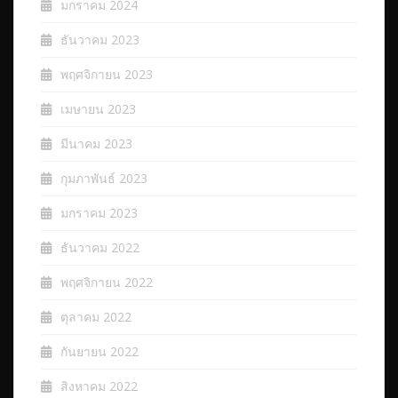
มกราคม 2024
ธันวาคม 2023
พฤศจิกายน 2023
เมษายน 2023
มีนาคม 2023
กุมภาพันธ์ 2023
มกราคม 2023
ธันวาคม 2022
พฤศจิกายน 2022
ตุลาคม 2022
กันยายน 2022
สิงหาคม 2022