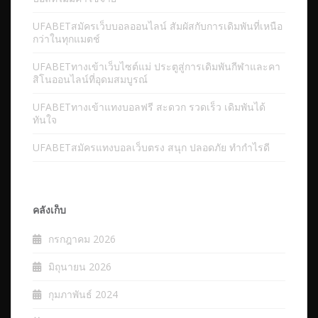
UFABETสมัครเว็บบอลออนไลน์ สัมผัสกับการเดิมพันที่เหนือ
กว่าในทุกแมตช์
UFABETทางเข้าเว็บไซต์แม่ ประตูสู่การเดิมพันกีฬาและคา
สิโนออนไลน์ที่อุดมสมบูรณ์
UFABETทางเข้าแทงบอลฟรี สะดวก รวดเร็ว เดิมพันได้
ทันใจ
UFABETสมัครแทงบอลเว็บตรง สนุก ปลอดภัย ทำกำไรดี
คลังเก็บ
กรกฎาคม 2026
มิถุนายน 2026
กุมภาพันธ์ 2024