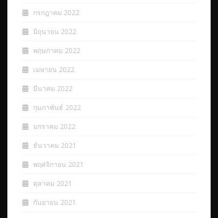
กรกฎาคม 2022
มิถุนายน 2022
พฤษภาคม 2022
เมษายน 2022
มีนาคม 2022
กุมภาพันธ์ 2022
มกราคม 2022
ธันวาคม 2021
พฤศจิกายน 2021
ตุลาคม 2021
กันยายน 2021