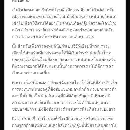
ที่น้อยด้วย
เว็บไซต์แทงบอลเว็บไซต์ไหนดี เมื่อการเลือกเว็บไซต์สำหรับ
เพื่อการลงทุนแทงบอลออนไลน์เพื่อนักเล่นการพนันคนใหม่ได้
เข้าไปเลือกใช้งานได้อย่างไม่จำเป็นต้องกลุ้มใจว่าจะโดนโกง
หรือเปล่า พวกเราก็เลยจำต้องมีเหตุผลอย่างรอบคอบสำหรับ
การเลือกด้วย แล้วก็การที่พวกเราจะเลือกufabet
นั้นสำหรับเพื่อการลงทุนก็นับว่าเป็นวิธีที่เยี่ยมที่พวกเราจะ
เลือกใช้สำหรับเพื่อการลงทุนให้ได้เงินสำหรับนักเสี่ยงโชค
บอลออนไลน์คนใหม่ทั้งหลายแหล่ การพนันบอลในแต่ละครั้ง
ที่พวกเราอยากได้ที่จะลงทุนนั้นถ้าหากพวกเรามิได้มีการเล่า
เรียนมาอย่างยอดเยี่ยม
พวกเราก็เลยไม่สมควรที่จะพนันบอลโดยใช้เงินที่มีสำหรับเพื่อ
การลงทุนพนันบอลคู่ที่ชิงชัยแบบหมดหน้าตัก กระบวนการทำ
แบบนี้ถ้าเกิดเป็นนักเล่นบอลที่มีสติสัมปชัญญะดีเพียงพอ มี
ความฉลาดแล้วก็เฉลียวฉลาด อาจจะไม่ทำกันแน่ๆ แต่ว่า
ชอบอาศัยการแย่งชิงช่องทางสำหรับการที่จะกินในระยะยาว
มีความรวดเร็วทันใจรวมทั้งไม่เสียส่วนแบ่งหรือผลตอบแทน
ต่างๆอีกด้วยเหมือนกันแล้วก็สิ่งต่างๆกลุ่มนี้ที่มีการเสนอออกไป