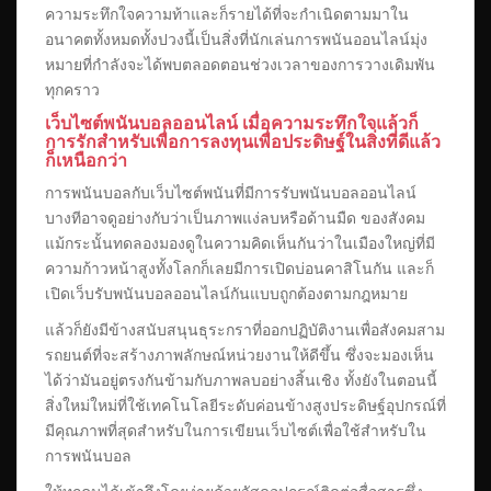
ความระทึกใจความท้าและก็รายได้ที่จะกำเนิดตามมาใน
อนาคตทั้งหมดทั้งปวงนี้เป็นสิ่งที่นักเล่นการพนันออนไลน์มุ่ง
หมายที่กำลังจะได้พบตลอดตอนช่วงเวลาของการวางเดิมพัน
ทุกคราว
เว็บไซต์พนันบอลออนไลน์ เมื่อความระทึกใจแล้วก็
การรักสำหรับเพื่อการลงทุนเพื่อประดิษฐ์ในสิ่งที่ดีแล้ว
ก็เหนือกว่า
การพนันบอลกับเว็บไซต์พนันที่มีการรับพนันบอลออนไลน์
บางทีอาจดูอย่างกับว่าเป็นภาพแง่ลบหรือด้านมืด ของสังคม
แม้กระนั้นทดลองมองดูในความคิดเห็นกันว่าในเมืองใหญ่ที่มี
ความก้าวหน้าสูงทั้งโลกก็เลยมีการเปิดบ่อนคาสิโนกัน และก็
เปิดเว็บรับพนันบอลออนไลน์กันแบบถูกต้องตามกฎหมาย
แล้วก็ยังมีข้างสนับสนุนธุระกราที่ออกปฏิบัติงานเพื่อสังคมสาม
รถยนต์ที่จะสร้างภาพลักษณ์หน่วยงานให้ดีขึ้น ซึ่งจะมองเห็น
ได้ว่ามันอยู่ตรงกันข้ามกับภาพลบอย่างสิ้นเชิง ทั้งยังในตอนนี้
สิ่งใหม่ใหม่ที่ใช้เทคโนโลยีระดับค่อนข้างสูงประดิษฐ์อุปกรณ์ที่
มีคุณภาพที่สุดสำหรับในการเขียนเว็บไซต์เพื่อใช้สำหรับใน
การพนันบอล