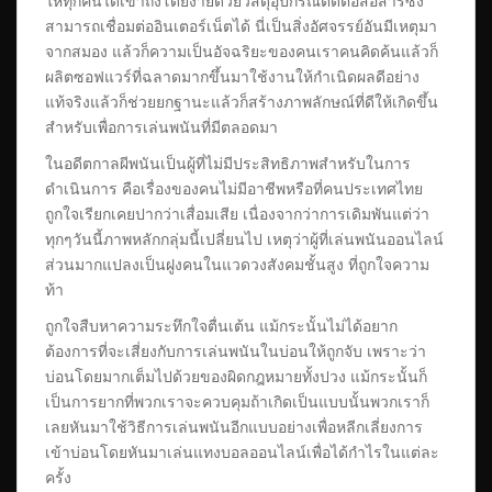
ให้ทุกคนได้เข้าถึงโดยง่ายด้วยวัสดุอุปกรณ์ติดต่อสื่อสารซึ่ง
สามารถเชื่อมต่ออินเตอร์เน็ตได้ นี่เป็นสิ่งอัศจรรย์อันมีเหตุมา
จากสมอง แล้วก็ความเป็นอัจฉริยะของคนเราคนคิดค้นแล้วก็
ผลิตซอฟแวร์ที่ฉลาดมากขึ้นมาใช้งานให้กำเนิดผลดีอย่าง
แท้จริงแล้วก็ช่วยยกฐานะแล้วก็สร้างภาพลักษณ์ที่ดีให้เกิดขึ้น
สำหรับเพื่อการเล่นพนันที่มีตลอดมา
ในอดีตกาลผีพนันเป็นผู้ที่ไม่มีประสิทธิภาพสำหรับในการ
ดำเนินการ คือเรื่องของคนไม่มีอาชีพหรือที่คนประเทศไทย
ถูกใจเรียกเคยปากว่าเสื่อมเสีย เนื่องจากว่าการเดิมพันแต่ว่า
ทุกๆวันนี้ภาพหลักกลุ่มนี้เปลี่ยนไป เหตุว่าผู้ที่เล่นพนันออนไลน์
ส่วนมากแปลงเป็นฝูงคนในแวดวงสังคมชั้นสูง ที่ถูกใจความ
ท้า
ถูกใจสืบหาความระทึกใจตื่นเต้น แม้กระนั้นไม่ได้อยาก
ต้องการที่จะเสี่ยงกับการเล่นพนันในบ่อนให้ถูกจับ เพราะว่า
บ่อนโดยมากเต็มไปด้วยของผิดกฎหมายทั้งปวง แม้กระนั้นก็
เป็นการยากที่พวกเราจะควบคุมถ้าเกิดเป็นแบบนั้นพวกเราก็
เลยหันมาใช้วิธีการเล่นพนันอีกแบบอย่างเพื่อหลีกเลี่ยงการ
เข้าบ่อนโดยหันมาเล่นแทงบอลออนไลน์เพื่อได้กำไรในแต่ละ
ครั้ง