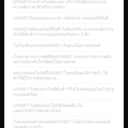
UFABETทางเข้าเว็บพนันบอล บริการด้วยต้นแบบระบบ
ความคุ้มราคาสำหรับการพนัน
UFABETเว็บแทงบอลแนะนำ สมัครง่าย แทงบอลได้ทันที
UFABETพนันบอลไม่มีขั้นต้ำไม่ต้องเทิร์น สามารถเลือกวาง
เงินได้ขั้นต่ำ การแทงบอลพร้อมกันครบ 3 ทีม
โปรโมชั่นแทงบอลUFABET เว็บตรงไม่ผ่านเอเย่นต์
เว็บตรงต่างประเทศดีที่สุดUFABET ประสบการณ์การพนัน
ออนไลน์ระดับโลกที่คุณไม่ควรพลาด
แทงบอลออนไลน์ฟรีUFABET โหลดข้อมูลได้รวดเร็ว ไม่
ทำให้ผู้ใช้งานต้องรอนาน
UFABETเว็บตรงฝากไม่มีขั้นต่ำ รีวิวเว็บพนันออนไลน์ เข้าสู่
ระบบยอดนิยม
UFABETเว็บพนันออนไลน์ที่ปลอดภัย เว็บ
บอลUFABETสมัครผ่านไลน์
เว็บแทงบอลตรงปลอดภัยUFABET เว็บตรงไม่ผ่านเอเย่นต์
ปลอดภัย จ่ายจริง