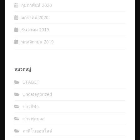
กุมภาพันธ์ 2020
มกราคม 2020
ธันวาคม 2019
พฤศจิกายน 2019
หมวดหมู่
UFABET
Uncategorized
ข่าวกีฬา
ข่าวฟุตบอล
คาสิโนออนไลน์