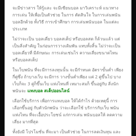
จะมีข่าวสาร ให้รู้และ จะมีเซียนบอล มาวิเคราะห์ แนวทาง
การเล่น ให้เพื่อเป็นตัวช่วย ในการ ตัดสินใจ ในการเล่นพนัน
บอลอีกด้วย ทั้งวิธี การเข้าศึกษา การเล่นพนันบอล ในแต่ละ
ประเภท
ไม่ว่าจะเป็น บอลเดี่ยว บอลสเต็ป หรือบอลสด ก็ล้วนแล้ว แต่
เป็นสิ่งสำคัญ ในก่อนการวางเดิมพัน แทบทั้งสิ้น ไม่ว่าจะเป็น
บอลเดี่ยวที่ มีลักษณะ การเล่นเช่นไร ความเสี่ยงขนาดไหน
หรือบอลสเต็ป
ในเว็บพนัน ที่จะมีการลงทุนนั้น จะมีกำหนด อัตราขั้นต่ำ เพียง
กี่คู่ซึ่ง ถ้าบางเว็บ จะมีการ วางขั้นต่ำเพียง แค่ 2 คู่ขึ้นไป บาง
เว็บก็จะ 3 คู่ก็ขึ้นเว็บ แห่งไหนที่ เหมาะสมก็ ขึ้นอยู่กับ สิ่งนัก
พนันจะ
แทงบอล สเต็ปออนไลน์
เลือกใช้บริการ เพื่อการแทงบอล ให้ได้กำไร
ด้วยเหตุนี้ การ
เลือกขึ้นอยู่ กับตัวนักพนัน ว่าจะเลือกใช้ บริการกับเว็บ พนัน
แห่งไหน ที่จะเอื้อประโยชน์ แก่การเล่น พนันบอลให้ ลดความ
เสี่ยง มากที่สุด
ทั้งยังมี โปรโมชั่น ที่จะมา เป็นตัวช่วย ในการลดเงินทุน และ