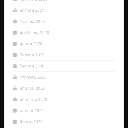
มกราคม 2021
ธันวาคม 2020
พฤศจิกายน 2020
ตุลาคม 2020
กันยายน 2020
สิงหาคม 2020
กรกฎาคม 2020
มิถุนายน 2020
พฤษภาคม 2020
เมษายน 2020
มีนาคม 2020