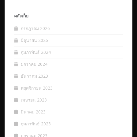
คลังเก็บ
กรกฎาคม 2026
มิถุนายน 2026
กุมภาพันธ์ 2024
มกราคม 2024
ธันวาคม 2023
พฤศจิกายน 2023
เมษายน 2023
มีนาคม 2023
กุมภาพันธ์ 2023
มกราคม 2023