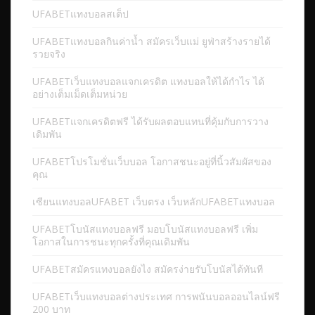
UFABETแทงบอลสเต็ป
UFABETแทงบอลกินค่าน้ำ สมัครเว็บแม่ ยูฟ่าสร้างรายได้
รวยจริง
UFABETเว็บแทงบอลแจกเครดิต แทงบอลให้ได้กำไร ได้
อย่างเต็มเม็ดเต็มหน่วย
UFABETแจกเครดิตฟรี ได้รับผลตอบแทนที่คุ้มกับการวาง
เดิมพัน
UFABETโปรโมชั่นเว็บบอล โอกาสชนะอยู่ที่นิ้วสัมผัสของ
คุณ
เซียนแทงบอลUFABET เว็บตรง เว็บหลักUFABETแทงบอล
UFABETโบนัสแทงบอลฟรี มอบโบนัสแทงบอลฟรี เพิ่ม
โอกาสในการชนะทุกครั้งที่คุณเดิมพัน
UFABETสมัครแทงบอลยังไง สมัครง่ายรับโบนัสได้ทันที
UFABETเว็บแทงบอลต่างประเทศ การพนันบอลออนไลน์ฟรี
200 บาท