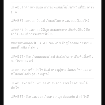
UFABETกติกาแทงบอล การลงทุนกับเว็บไซต์พนันที่มีมาตรา
ฐาน
UFABETแทงบอลเว็บแม่ เว็บแม่ในการแทงบอลคืออะไร?
UFABETเว็บแทงบอลดีที่สุด สัมผัสกับการเดิมพันที่ไม่มีขีด
จำกัดและบริการระดับพรีเมียม
สมัครแทงบอลฟรีUFABET ช่องทางเข้าสู่โลกของการพนัน
บอลที่ไม่มีค่าใช้จ่าย
UFABETสมัครเว็บบอลออนไลน์ สัมผัสกับการเดิมพันที่เหนือ
กว่าในทุกแมตช์
UFABETทางเข้าเว็บไซต์แม่ ประตูสู่การเดิมพันกีฬาและคา
สิโนออนไลน์ที่อุดมสมบูรณ์
UFABETทางเข้าแทงบอลฟรี สะดวก รวดเร็ว เดิมพันได้
ทันใจ
UFABETสมัครแทงบอลเว็บตรง สนุก ปลอดภัย ทำกำไรดี