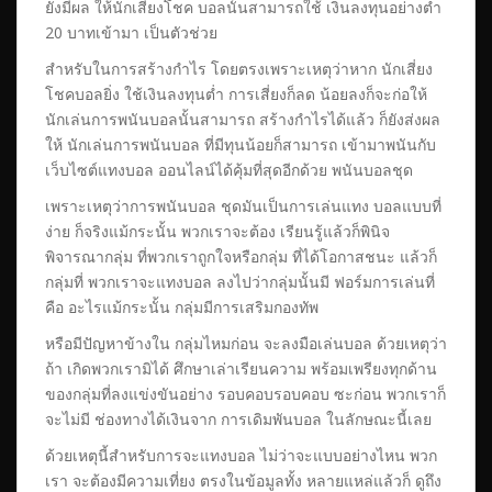
ยังมีผล ให้นักเสี่ยงโชค บอลนั้นสามารถใช้ เงินลงทุนอย่างต่ำ
20 บาทเข้ามา เป็นตัวช่วย
สำหรับในการสร้างกำไร โดยตรงเพราะเหตุว่าหาก นักเสี่ยง
โชคบอลยิ่ง ใช้เงินลงทุนต่ำ การเสี่ยงก็ลด น้อยลงก็จะก่อให้
นักเล่นการพนันบอลนั้นสามารถ สร้างกำไรได้แล้ว ก็ยังส่งผล
ให้ นักเล่นการพนันบอล ที่มีทุนน้อยก็สามารถ เข้ามาพนันกับ
เว็บไซต์แทงบอล ออนไลน์ได้คุ้มที่สุดอีกด้วย พนันบอลชุด
เพราะเหตุว่าการพนันบอล ชุดมันเป็นการเล่นแทง บอลแบบที่
ง่าย ก็จริงแม้กระนั้น พวกเราจะต้อง เรียนรู้แล้วก็พินิจ
พิจารณากลุ่ม ที่พวกเราถูกใจหรือกลุ่ม ที่ได้โอกาสชนะ แล้วก็
กลุ่มที่ พวกเราจะแทงบอล ลงไปว่ากลุ่มนั้นมี ฟอร์มการเล่นที่
คือ อะไรแม้กระนั้น กลุ่มมีการเสริมกองทัพ
หรือมีปัญหาข้างใน กลุ่มไหมก่อน จะลงมือเล่นบอล ด้วยเหตุว่า
ถ้า เกิดพวกเรามิได้ ศึกษาเล่าเรียนความ พร้อมเพรียงทุกด้าน
ของกลุ่มที่ลงแข่งขันอย่าง รอบคอบรอบคอบ ซะก่อน พวกเราก็
จะไม่มี ช่องทางได้เงินจาก การเดิมพันบอล ในลักษณะนี้เลย
ด้วยเหตุนี้สำหรับการจะแทงบอล ไม่ว่าจะแบบอย่างไหน พวก
เรา จะต้องมีความเที่ยง ตรงในข้อมูลทั้ง หลายแหล่แล้วก็ ดูถึง