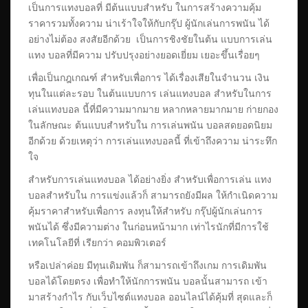
เป็นการแทงบอลที่ มีต้นแบบสำหรับ ในการสร้างความคุ้ม
ราคารวมทั้งความ น่าเร้าใจให้กับกรุ๊ป ผู้นักเล่นการพนัน ได้
อย่างไม่ต้อง สงสัยอีกด้วย เป็นการชิงชัยในต้น แบบการเล่น
แทง บอลที่มีความ ปรับปรุงอย่างยอดเยี่ยม เยอะขึ้นเรื่อยๆ
เพื่อเป็นกฎเกณฑ์ สำหรับเพื่อการ ได้เรื่องเสียในจำนวน เงิน
ทุนในแต่ละรอบ ในต้นแบบการ เล่นแทงบอล สำหรับในการ
เล่นแทงบอล นี้ที่มีความมากมาย หลากหลายมากมาย ก่ายกอง
ในลักษณะ ต้นแบบสำหรับใน การเล่นพนัน บอลสดยอดนิยม
อีกด้วย ด้วยเหตุว่า การเล่นแทงบอลนี้ ที่เข้าถึงความ น่าระทึก
ใจ
สำหรับการเล่นแทงบอล ได้อย่างยิ่ง สำหรับเพื่อการเล่น แทง
บอลสำหรับใน การแข่งแล้วก็ สามารถยังมีผล ให้กำเนิดความ
คุ้มราคาสำหรับเพื่อการ ลงทุนให้สำหรับ กรุ๊ปผู้นักเล่นการ
พนันได้ ซึ่งมีความต่าง ในก่อนหน้ามาก เท่าไรนักที่มีการใช้
เทคโนโลยีที่ เรียกว่า คอมพิวเตอร์
หรือเปล่าค่อย มีทุนเดิมพัน ก็สามารถเข้าถึงเกม การเดิมพัน
บอลได้โดยตรง เพื่อทำให้นักการพนัน บอลนั้นสามารถ เข้า
มาสร้างกำไร กับเว็บไซต์แทงบอล ออนไลน์ได้คุ้มที่ สุดและก็