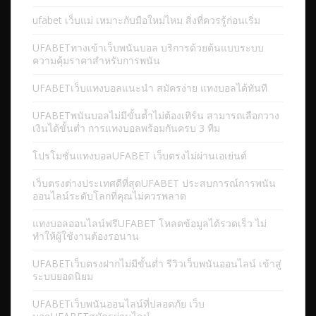
ufabet เว็บแม่ เหมาะกับมือใหม่ไหม สิ่งที่ควรรู้ก่อนเริ่ม
UFABETทางเข้าเว็บพนันบอล บริการด้วยต้นแบบระบบ
ความคุ้มราคาสำหรับการพนัน
UFABETเว็บแทงบอลแนะนำ สมัครง่าย แทงบอลได้ทันที
UFABETพนันบอลไม่มีขั้นต้ำไม่ต้องเทิร์น สามารถเลือกวาง
เงินได้ขั้นต่ำ การแทงบอลพร้อมกันครบ 3 ทีม
โปรโมชั่นแทงบอลUFABET เว็บตรงไม่ผ่านเอเย่นต์
เว็บตรงต่างประเทศดีที่สุดUFABET ประสบการณ์การพนัน
ออนไลน์ระดับโลกที่คุณไม่ควรพลาด
แทงบอลออนไลน์ฟรีUFABET โหลดข้อมูลได้รวดเร็ว ไม่
ทำให้ผู้ใช้งานต้องรอนาน
UFABETเว็บตรงฝากไม่มีขั้นต่ำ รีวิวเว็บพนันออนไลน์ เข้าสู่
ระบบยอดนิยม
UFABETเว็บพนันออนไลน์ที่ปลอดภัย เว็บ