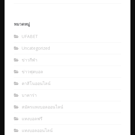
หมวดหมู่
UFABET
Uncategorized
ข่าวกีฬา
ข่าวฟุตบอล
คาสิโนออนไลน์
บาคาร่า
สมัครแทงบอลออนไลน์
แทงบอลฟรี
แทงบอลออนไลน์