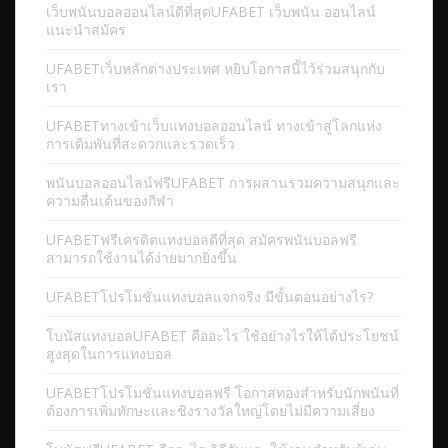
เว็บพนันบอลออนไลน์ดีที่สุดUFABET เว็บพนัน ออนไลน์
แนะนำสมัคร
UFABETเว็บหลักต่างประเทศ หยิบโอกาสนี้ไว้ร่วมสนุกกับ
เรา
UFABETทางเข้าเว็บแทงบอลออนไลน์ ทางเข้าสู่โลกแห่ง
การเดิมพันที่สะดวกและรวดเร็ว
พนันบอลออนไลน์ฟรีUFABET การผสานรวมความสนุกและ
ความตื่นเต้นของกีฬา
UFABETฟรีเครดิตแทงบอลดีที่สุด สมัครพนันบอลฟรี
สามารถใช้งานได้ง่ายมากยิ่งขึ้น
UFABETโปรโมชั่นแทงบอลแจกจริง มีขั้นตอนอย่างไร?
โบนัสแทงบอลUFABET คืออะไร ใช้อย่างไรให้ได้ประโยชน์
สูงสุดในการแทงบอล
UFABETโปรโมชั่นแทงบอลฟรี โอกาสทองสำหรับนักพนันที่
ต้องการเพิ่มทักษะและชิงรางวัลใหญ่โดยไม่มีความเสี่ยง