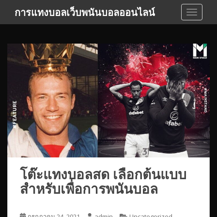
S
การแทงบอลเว็บพนันบอลออนไลน์
TOGGLE
k
i
p
t
o
m
a
i
n
c
o
n
t
e
โต๊ะแทงบอลสด เลือกต้นแบบ
n
t
สำหรับเพื่อการพนันบอล
กรกฎาคม 24, 2021
admin
Uncategorized