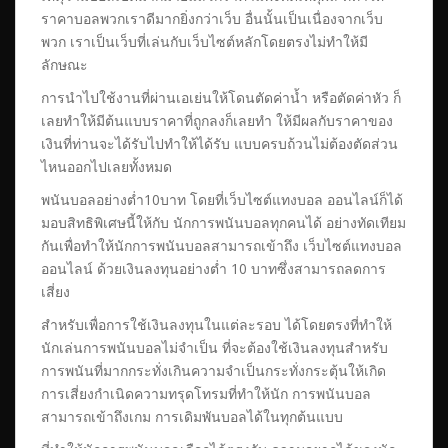
ราคาบอลพวกเราดีมากยิ่งกว่าเว็บ อื่นนั้นเป็นเนื่องจากเว็บ
พวก เราเป็นเว็บที่เล่นกับเว็บไซต์หลักโดยตรงไม่ทำให้มี
ลักษณะ
การนำไปใช้งานที่ผ่านเอเย่นให้โดนตัดค่าน้ำ หรือตัดค่าหัว ก็
เลยทำให้มีต้นแบบราคาที่ถูกลงก็เลยทำ ให้มีผลกับราคาของ
เงินที่ท่านจะได้รับไปทำให้ได้รับ แบบครบถ้วนไม่ต้องตัดส่วน
ไหนออกไปเลยทั้งหมด
พนันบอลอย่างต่ำ10บาท โดยที่เว็บไซต์แทงบอล ออนไลน์ก็ได้
มอบสิทธิพิเศษนี้ให้กับ นักการพนันบอลทุกคนได้ อย่างทัดเทียม
กันเพื่อทำให้นักการพนันบอลสามารถเข้าถึง เว็บไซต์แทงบอล
ออนไลน์ ด้วยเงินลงทุนอย่างต่ำ 10 บาทซึ่งสามารถลดการ
เสี่ยง
สำหรับเพื่อการใช้เงินลงทุนในแต่ละรอบ ได้โดยตรงที่ทำให้
นักเล่นการพนันบอลไม่จำเป็น ที่จะต้องใช้เงินลงทุนสำหรับ
การพนันที่มากกระทั่งเกินความจำเป็นกระทั่งกระตุ้นให้เกิด
การเสี่ยงกำเนิดความทรุดโทรมที่ทำให้นัก การพนันบอล
สามารถเข้าถึงเกม การเดิมพันบอลได้ในทุกต้นแบบ