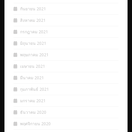
กันยายน 2021
สิงหาคม 2021
กรกฎาคม 2021
มิถุนายน 2021
พฤษภาคม 2021
เมษายน 2021
มีนาคม 2021
กุมภาพันธ์ 2021
มกราคม 2021
ธันวาคม 2020
พฤศจิกายน 2020