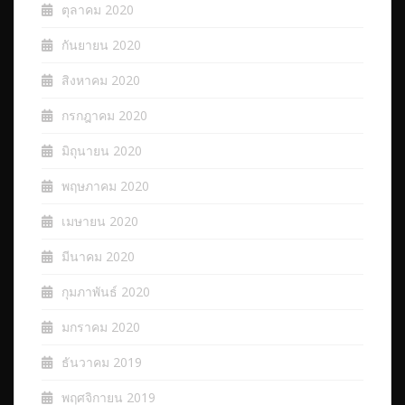
ตุลาคม 2020
กันยายน 2020
สิงหาคม 2020
กรกฎาคม 2020
มิถุนายน 2020
พฤษภาคม 2020
เมษายน 2020
มีนาคม 2020
กุมภาพันธ์ 2020
มกราคม 2020
ธันวาคม 2019
พฤศจิกายน 2019