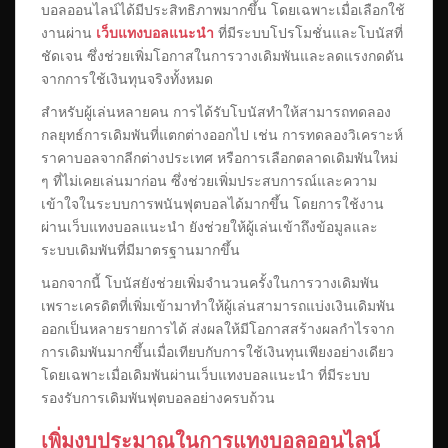
บอลออนไลน์ได้มีประสิทธิภาพมากขึ้น โดยเฉพาะเมื่อเลือกใช้
งานผ่าน
เว็บแทงบอลแนะนำ
ที่มีระบบโปรโมชั่นและโบนัสที่
ชัดเจน ซึ่งช่วยเพิ่มโอกาสในการวางเดิมพันและลดแรงกดดัน
จากการใช้เงินทุนจริงทั้งหมด
สำหรับผู้เล่นหลายคน การได้รับโบนัสทำให้สามารถทดลอง
กลยุทธ์การเดิมพันที่แตกต่างออกไป เช่น การทดลองวิเคราะห์
ราคาบอลจากลีกต่างประเทศ หรือการเลือกตลาดเดิมพันใหม่
ๆ ที่ไม่เคยเล่นมาก่อน ซึ่งช่วยเพิ่มประสบการณ์และความ
เข้าใจในระบบการพนันฟุตบอลได้มากขึ้น โดยการใช้งาน
ผ่านเว็บแทงบอลแนะนำ ยังช่วยให้ผู้เล่นเข้าถึงข้อมูลและ
ระบบเดิมพันที่มีมาตรฐานมากขึ้น
นอกจากนี้ โบนัสยังช่วยเพิ่มจำนวนครั้งในการวางเดิมพัน
เพราะเครดิตที่เพิ่มเข้ามาทำให้ผู้เล่นสามารถแบ่งเงินเดิมพัน
ออกเป็นหลายรายการได้ ส่งผลให้มีโอกาสสร้างผลกำไรจาก
การเดิมพันมากขึ้นเมื่อเทียบกับการใช้เงินทุนเพียงอย่างเดียว
โดยเฉพาะเมื่อเดิมพันผ่านเว็บแทงบอลแนะนำ ที่มีระบบ
รองรับการเดิมพันฟุตบอลอย่างครบถ้วน
เพิ่มงบประมาณในการแทงบอลออนไลน์