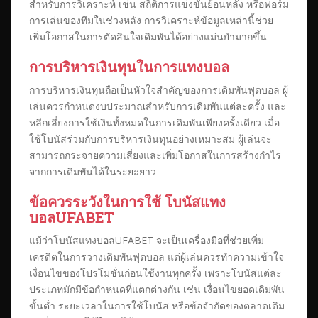
สำหรับการวิเคราะห์ เช่น สถิติการแข่งขันย้อนหลัง หรือฟอร์ม
การเล่นของทีมในช่วงหลัง การวิเคราะห์ข้อมูลเหล่านี้ช่วย
เพิ่มโอกาสในการตัดสินใจเดิมพันได้อย่างแม่นยำมากขึ้น
การบริหารเงินทุนในการแทงบอล
การบริหารเงินทุนถือเป็นหัวใจสำคัญของการเดิมพันฟุตบอล ผู้
เล่นควรกำหนดงบประมาณสำหรับการเดิมพันแต่ละครั้ง และ
หลีกเลี่ยงการใช้เงินทั้งหมดในการเดิมพันเพียงครั้งเดียว เมื่อ
ใช้โบนัสร่วมกับการบริหารเงินทุนอย่างเหมาะสม ผู้เล่นจะ
สามารถกระจายความเสี่ยงและเพิ่มโอกาสในการสร้างกำไร
จากการเดิมพันได้ในระยะยาว
ข้อควรระวังในการใช้ โบนัสแทง
บอลUFABET
แม้ว่าโบนัสแทงบอลUFABET จะเป็นเครื่องมือที่ช่วยเพิ่ม
เครดิตในการวางเดิมพันฟุตบอล แต่ผู้เล่นควรทำความเข้าใจ
เงื่อนไขของโปรโมชั่นก่อนใช้งานทุกครั้ง เพราะโบนัสแต่ละ
ประเภทมักมีข้อกำหนดที่แตกต่างกัน เช่น เงื่อนไขยอดเดิมพัน
ขั้นต่ำ ระยะเวลาในการใช้โบนัส หรือข้อจำกัดของตลาดเดิม