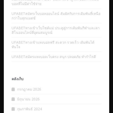
บอลที่ไม่มีค่าใช้จ่าย
UFABETสมัครเว็บบอลออนไลน์ สัมผัสกับการเดิมพันที่เหนือ
กว่าในทุกแมตช์
UFABETทางเข้าเว็บไซต์แม่ ประตูสู่การเดิมพันกีฬาและคา
สิโนออนไลน์ที่อุดมสมบูรณ์
UFABETทางเข้าแทงบอลฟรี สะดวก รวดเร็ว เดิมพันได้
ทันใจ
UFABETสมัครแทงบอลเว็บตรง สนุก ปลอดภัย ทำกำไรดี
คลังเก็บ
กรกฎาคม 2026
มิถุนายน 2026
กุมภาพันธ์ 2024