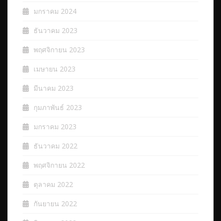
มกราคม 2024
ธันวาคม 2023
พฤศจิกายน 2023
เมษายน 2023
มีนาคม 2023
กุมภาพันธ์ 2023
มกราคม 2023
ธันวาคม 2022
พฤศจิกายน 2022
ตุลาคม 2022
กันยายน 2022