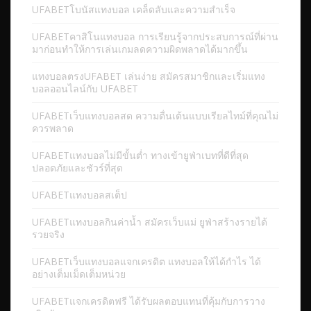
UFABETโบนัสแทงบอล เคล็ดลับและความสำเร็จ
UFABETคาสิโนแทงบอล การเรียนรู้จากประสบการณ์ที่ผ่าน
มาก่อนทำให้การเล่นเกมลดความผิดพลาดได้มากขึ้น
แทงบอลตรงUFABET เล่นง่าย สมัครสมาชิกและเริ่มแทง
บอลออนไลน์กับ UFABET
UFABETเว็บแทงบอลสด ความตื่นเต้นแบบเรียลไทม์ที่คุณไม่
ควรพลาด
UFABETแทงบอลไม่มีขั้นต่ำ ทางเข้ายูฟ่าเบทที่ดีที่สุด
ปลอดภัยและชัวร์ที่สุด
UFABETแทงบอลสเต็ป
UFABETแทงบอลกินค่าน้ำ สมัครเว็บแม่ ยูฟ่าสร้างรายได้
รวยจริง
UFABETเว็บแทงบอลแจกเครดิต แทงบอลให้ได้กำไร ได้
อย่างเต็มเม็ดเต็มหน่วย
UFABETแจกเครดิตฟรี ได้รับผลตอบแทนที่คุ้มกับการวาง