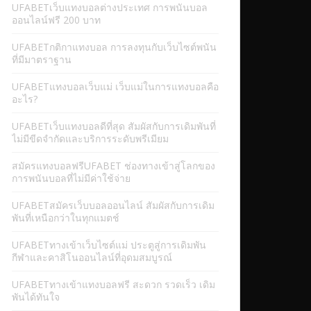
UFABETเว็บแทงบอลต่างประเทศ การพนันบอล
ออนไลน์ฟรี 200 บาท
UFABETกติกาแทงบอล การลงทุนกับเว็บไซต์พนัน
ที่มีมาตราฐาน
UFABETแทงบอลเว็บแม่ เว็บแม่ในการแทงบอลคือ
อะไร?
UFABETเว็บแทงบอลดีที่สุด สัมผัสกับการเดิมพันที่
ไม่มีขีดจำกัดและบริการระดับพรีเมียม
สมัครแทงบอลฟรีUFABET ช่องทางเข้าสู่โลกของ
การพนันบอลที่ไม่มีค่าใช้จ่าย
UFABETสมัครเว็บบอลออนไลน์ สัมผัสกับการเดิม
พันที่เหนือกว่าในทุกแมตช์
UFABETทางเข้าเว็บไซต์แม่ ประตูสู่การเดิมพัน
กีฬาและคาสิโนออนไลน์ที่อุดมสมบูรณ์
UFABETทางเข้าแทงบอลฟรี สะดวก รวดเร็ว เดิม
พันได้ทันใจ