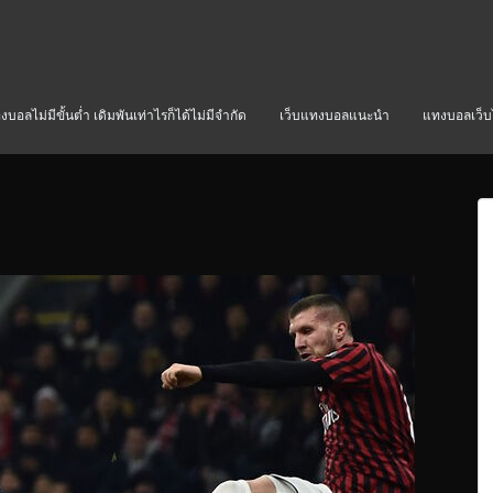
งบอลไม่มีขั้นต่ำ เดิมพันเท่าไรก็ได้ไม่มีจำกัด
เว็บแทงบอลแนะนำ
แทงบอลเว็บไ