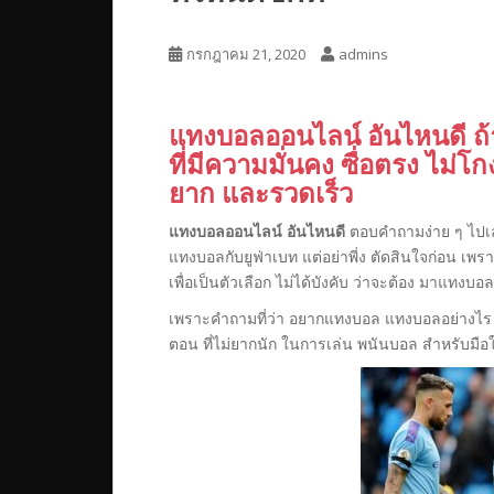
กรกฎาคม 21, 2020
admins
แทงบอลออนไลน์ อันไหนดี ถ้า
ที่มีความมั่นคง ซื่อตรง ไม่โก
ยาก และรวดเร็ว
แทงบอลออนไลน์ อันไหนดี
ตอบคำถามง่าย ๆ ไปเล
แทงบอลกับยูฟ่าเบท แต่อย่าพี่ง ตัดสินใจก่อน เพราะว
เพื่อเป็นตัวเลือก ไม่ได้บังคับ ว่าจะต้อง มาแทงบอล 
เพราะคำถามที่ว่า อยากแทงบอล แทงบอลอย่างไร เ
ตอน ที่ไม่ยากนัก ในการเล่น พนันบอล สำหรับมือ