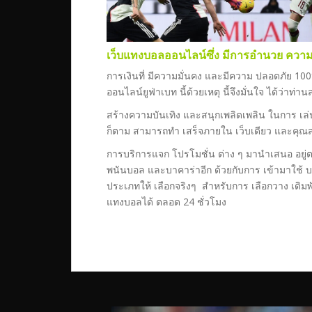
เว็บแทงบอลออนไลน์ซึ่ง มีการอำนวย ความส
การเงินที่ มีความมั่นคง และมีความ ปลอดภัย 100
ออนไลน์ยูฟ่าเบท นี้
ด้วยเหตุ นี้จึงมั่นใจ ได้ว่าท
สร้างความบันเทิง และสนุกเพลิดเพลิน ในการ เล
ก็ตาม สามารถทำ เสร็จภายใน เว็บเดียว และคุณสมบั
การบริการแจก โปรโมชั่น ต่าง ๆ มานำเสนอ อยู่ตล
พนันบอล และบาคาร่าอีก ด้วยกับการ เข้ามาใช้ บริ
ประเภทให้ เลือกจริงๆ สำหรับการ เลือกวาง เดิมพัน
แทงบอลได้ ตลอด 24 ชั่วโมง