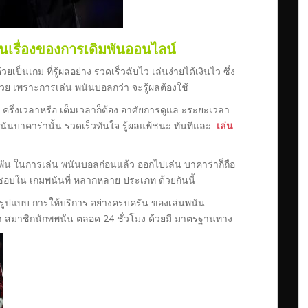
เรื่องของการเดิมพันออนไลน์
ป็นเกม ที่รู้ผลอย่าง รวดเร็วฉับไว เล่นง่ายได้เงินไว ซึ่ง
้วย
เพราะการเล่น พนันบอลกว่า จะรู้ผลต้องใช้
รึ่งเวลาหรือ เต็มเวลาก็ต้อง อาศัยการดูแล ะระยะเวลา
นพนันบาคาร่านั้น รวดเร็วทันใจ รู้ผลแพ้ชนะ ทันทีและ
เล่น
มพัน ในการเล่น พนันบอลก่อนแล้ว ออกไปเล่น บาคาร่าก็ถือ
ชื่นชอบใน เกมพนันที่ หลากหลาย ประเภท ด้วยกันนี้
รูปแบบ การให้บริการ อย่างครบครัน ของเล่นพนัน
เหล่า สมาชิกนักพพนัน ตลอด 24 ชั่วโมง ด้วยมี มาตรฐานทาง