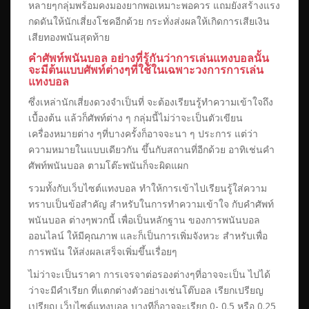
หลายๆกลุ่มพร้อมคงมองยากพอเหมาะพอควร แถมยังสร้างแรง
กดดันให้นักเสี่ยงโชคอีกด้วย กระทั่งส่งผลให้เกิดการเสียเงิน
เสียทองพนันสุดท้าย
คำศัพท์พนันบอล อย่างที่รู้กันว่าการเล่นแทงบอลนั้น
จะมีต้นแบบศัพท์ต่างๆที่ใช้ในเฉพาะวงการการเล่น
แทงบอล
ซึ่งเหล่านักเสี่ยงดวงจำเป็นที่ จะต้องเรียนรู้ทำความเข้าใจถึง
เบื้องต้น แล้วก็ศัพท์ต่าง ๆ กลุ่มนี้ไม่ว่าจะเป็นตัวเขียน
เครื่องหมายต่าง ๆที่บางครั้งก็อาจจะนา ๆ ประการ แต่ว่า
ความหมายในแบบเดียวกัน ขึ้นกับสถานที่อีกด้วย อาทิเช่นคำ
ศัพท์พนันบอล ตามโต๊ะพนันก็จะผิดแผก
รวมทั้งกับเว็บไซต์แทงบอล ทำให้การเข้าไปเรียนรู้ใส่ความ
ทราบเป็นข้อสำคัญ สำหรับในการทำความเข้าใจ กับคำศัพท์
พนันบอล ต่างๆพวกนี้ เพื่อเป็นหลักฐาน ของการพนันบอล
ออนไลน์ ให้มีคุณภาพ และก็เป็นการเพิ่มจังหวะ สำหรับเพื่อ
การพนัน ให้ส่งผลเสร็จเพิ่มขึ้นเรื่อยๆ
ไม่ว่าจะเป็นราคา การเจรจาต่อรองต่างๆที่อาจจะเป็น ไปได้
ว่าจะมีคำเรียก ที่แตกต่างตัวอย่างเช่นโต๊บอล เรียกเปรียญ
เปรียญ เว็บไซต์แทงบอล บางทีก็อาจจะเรียก 0- 0.5 หรือ 0.25