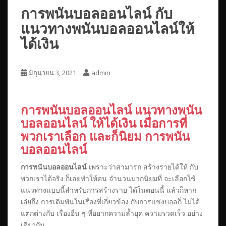
การพนันบอลออนไลน์ กับ
แนวทางพนันบอลออนไลน์ให้
ได้เงิน
มิถุนายน 3, 2021
admin
การพนันบอลออนไลน์ แนวทางพนัน
บอลออนไลน์ ให้ได้เงิน เมื่อการที่
พวกเราเลือก และก็นิยม การพนัน
บอลออนไลน์
การพนันบอลออนไลน์
เพราะว่าสามารถ สร้างรายได้ให้ กับ
พวกเราได้จริง ก็เลยทำให้คน จำนวนมากนิยมที่ จะเลือกใช้
แนวทางแบบนี้สำหรับการสร้างราย ได้ในตอนนี้ แล้วก็หาก
เอ๋ยถึง การเดิมพันในเรื่องที่เกี่ยวข้อง กับการแข่งบอลก็ ไม่ได้
แตกต่างกับ เรื่องอื่น ๆ ที่อยากความล้ำยุค ความรวดเร็ว อย่าง
เดียวกัน