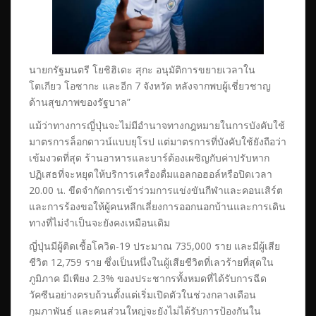
นายกรัฐมนตรี โยชิฮิเดะ สุกะ อนุมัติการขยายเวลาใน
โตเกียว โอซากะ และอีก 7 จังหวัด หลังจากพบผู้เชี่ยวชาญ
ด้านสุขภาพของรัฐบาล”
แม้ว่าทางการญี่ปุ่นจะไม่มีอำนาจทางกฎหมายในการบังคับใช้
มาตรการล็อกดาวน์แบบยุโรป แต่มาตรการที่บังคับใช้ยังถือว่า
เข้มงวดที่สุด ร้านอาหารและบาร์ต้องเผชิญกับค่าปรับหาก
ปฏิเสธที่จะหยุดให้บริการเครื่องดื่มแอลกอฮอล์หรือปิดเวลา
20.00 น. ขีดจำกัดการเข้าร่วมการแข่งขันกีฬาและคอนเสิร์ต
และการร้องขอให้ผู้คนหลีกเลี่ยงการออกนอกบ้านและการเดิน
ทางที่ไม่จำเป็นจะยังคงเหมือนเดิม
ญี่ปุ่นมีผู้ติดเชื้อโควิด-19 ประมาณ 735,000 ราย และมีผู้เสีย
ชีวิต 12,759 ราย ซึ่งเป็นหนึ่งในผู้เสียชีวิตที่เลวร้ายที่สุดใน
ภูมิภาค มีเพียง 2.3% ของประชากรทั้งหมดที่ได้รับการฉีด
วัคซีนอย่างครบถ้วนตั้งแต่เริ่มเปิดตัวในช่วงกลางเดือน
กุมภาพันธ์ และคนส่วนใหญ่จะยังไม่ได้รับการป้องกันใน