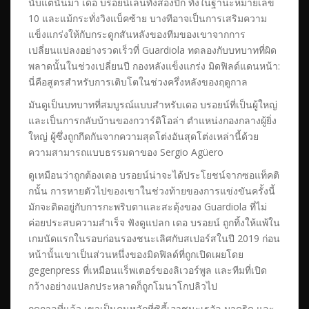
นับแต่นั้นมา เดอ บรอยน์เล่นทั้งสองปีก ทั้งในฐานะหมายเลข
10 และแม้กระทั่งวิงแบ็คซ้าย บางทีอาจเป็นการเสริมความ
แข็งแกร่งให้กับกระดูกสันหลังของทีมของเขาจากการ
เปลี่ยนแปลงอย่างรวดเร็วที่ Guardiola ทดลองกับบทบาทที่ผิด
พลาดนั้นในช่วงเปลี่ยนปี กองหลังแข็งแกร่ง มิดฟิลด์แดนหน้า:
นี่คือสูตรสำหรับการเติบโตในช่วงครึ่งหลังของฤดูกาล
มันดูเป็นบทบาทที่สมบูรณ์แบบสำหรับเดอ บรอยน์ที่เป็นผู้ใหญ่
และเป็นการกลับบ้านของกวาร์ดิโอล่า ตำแหน่งกองกลางผู้ยิ่ง
ใหญ่ ผู้ซึ่งถูกกีดกันจากความสุดโต่งอันสุดโต่งเหล่านี้ด้วย
ความสามารถแบบธรรมดาของ Sergio Agüero
ดูเหมือนว่าถูกต้องเดอ บรอยน์น่าจะได้ประโยชน์จากซอแท็คติ
กนั้น การหายตัวไปของเขาในช่วงท้ายของการแข่งขันครั้งนี้
มักจะติดอยู่กับการกะพริบตาและสะดุ้งของ Guardiola ที่ไม่
ค่อยประสบความสำเร็จ ฟังดูแปลก เดอ บรอยน์ ถูกทิ้งให้แพ้ใน
เกมนัดแรกในรอบก่อนรองชนะเลิศกับสเปอร์สในปี 2019 ก่อน
หน้านั้นเขาเป็นส่วนหนึ่งของมิดฟิลด์ที่ถูกเปิดเผยโดย
gegenpress ที่เหมือนแร็พเตอร์ของลิเวอร์พูล และทีมที่เปิด
กว้างอย่างแปลกประหลาดก็ถูกโมนาโกปลิวไป
ฤดูกาลที่แล้ว เขาเป็นคนหลักที่ซิตี้เอาชนะเรอัล มาดริด และ