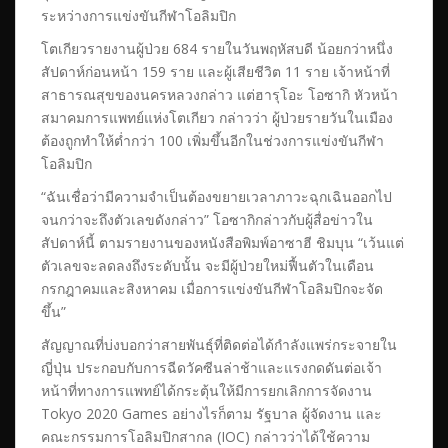
ระหว่างการแข่งขันกีฬาโอลิมปิก
โตเกียวรายงานผู้ป่วย 684 รายในวันพฤหัสบดี น้อยกว่าหนึ่ง
สัปดาห์ก่อนหน้า 159 ราย และผู้เสียชีวิต 11 ราย เจ้าหน้าที่
สาธารณสุขของนครหลวงกล่าว แต่ฮารุโอะ โอซากิ หัวหน้า
สมาคมการแพทย์แห่งโตเกียว กล่าวว่า ผู้ป่วยรายวันในเมือง
ต้องถูกทำให้ต่ำกว่า 100 เพิ่มขึ้นอีกในช่วงการแข่งขันกีฬา
โอลิมปิก
“ฉันเชื่อว่ามีความจำเป็นต้องขยายเวลาภาวะฉุกเฉินออกไป
จนกว่าจะถึงตัวเลขดังกล่าว” โอซากิกล่าวกับผู้สื่อข่าวใน
สัปดาห์นี้ ตามรายงานของหนังสือพิมพ์อาซาฮี ชิมบุน “เว้นแต่
ตัวเลขจะลดลงถึงระดับนั้น จะมีผู้ป่วยใหม่ฟื้นตัวในเดือน
กรกฎาคมและสิงหาคม เมื่อการแข่งขันกีฬาโอลิมปิกจะจัด
ขึ้น”
สัญญาณที่บ่งบอกว่าสายพันธุ์ที่ติดต่อได้กำลังแพร่กระจายใน
ญี่ปุ่น ประกอบกับการฉีดวัคซีนล่าช้าและแรงกดดันต่อเจ้า
หน้าที่ทางการแพทย์ได้กระตุ้นให้มีการยกเลิกการจัดงาน
Tokyo 2020 Games อย่างไรก็ตาม รัฐบาล ผู้จัดงาน และ
คณะกรรมการโอลิมปิกสากล (IOC) กล่าวว่าได้ใช้ความ