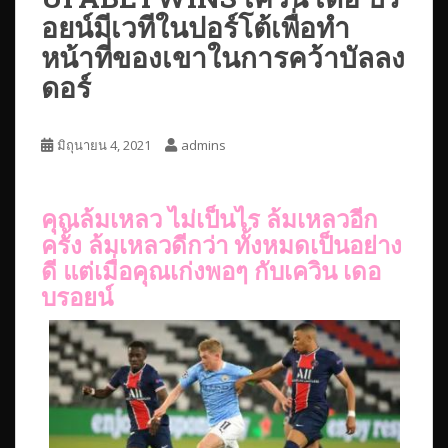
อยน์มีเวทีในปอร์โต้เพื่อทำ
หน้าที่ของเขาในการคว้าบัลลง
ดอร์
มิถุนายน 4, 2021
admins
คุณล้มเหลว ไม่เป็นไร ล้มเหลวอีก
ครั้ง ล้มเหลวดีกว่า ทั้งหมดเป็นอย่าง
ดี แต่เมื่อคุณเก่งพอๆ กับเควิน เดอ
บรอยน์