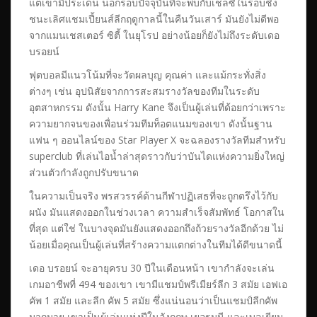
แต่เขามีประเด็น นอกรอบปัจจุบันที่จะพบกับเชลซีในรอบชิง
ชนะเลิศแชมเปี้ยนส์ลีกฤดูกาลนี้ในคืนวันเสาร์ มันยังไม่ดีพอ
จากแมนเชสเตอร์ ซิตี้ ในยุโรป อย่างน้อยก็ยังไม่ถึงระดับเดอ
บรอยน์
ฟุตบอลมีแนวโน้มที่จะวัดผลบุญ คุณค่า และแม้กระทั่งสิ่ง
ต่างๆ เช่น อุปนิสัยจากการสะสมรางวัลของทีมในระดับ
อุตสาหกรรม ดังนั้น Harry Kane จึงเป็นผู้เล่นที่ด้อยกว่าเพราะ
ความยากจนของเพื่อนร่วมทีมท็อตแนมของเขา ดังนั้นฐาน
แฟน ๆ ออนไลน์ของ Star Player X จะฉลองรางวัลทีมสำหรับ
superclub ที่เล่นไอน้ำล่าสุดราวกับว่าบันไดแห่งความยิ่งใหญ่
ส่วนตัวกำลังถูกปรับขนาด
ในความเป็นจริง พรสวรรค์ด้านกีฬาปฏิเสธที่จะถูกตรึงไว้กับ
ผนัง มันแสดงออกในช่วงเวลา ความสำเร็จสัมพัทธ์ โอกาสใน
ที่สุด แต่ใช่ ในบางจุดมันยังแสดงออกถึงถ้วยรางวัลอีกด้วย ไม่
น้อยเมื่อคุณเป็นผู้เล่นที่สร้างความแตกต่างในทีมได้ดีขนาดนี้
เดอ บรอยน์ จะอายุครบ 30 ปีในเดือนหน้า เขากำลังจะเล่น
เกมอาชีพที่ 494 ของเขา เขามีแชมป์พรีเมียร์ลีก 3 สมัย เอฟเอ
คัพ 1 สมัย และลีก คัพ 5 สมัย ซึ่งแน่นอนว่าเป็นแชมป์ลีกคัพ
มากมาย เขาเป็นผู้เล่นแห่งปีในอังกฤษ เยอรมนี และเบลเยียม