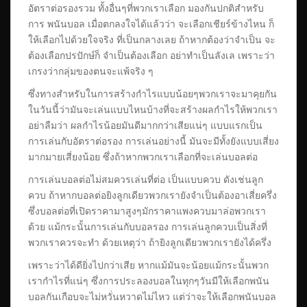
อัตราต่อรองรวม ทั้งอื่นๆที่พวกเราเลือก มองกันปกติสำหรับ
การ พนันบอล เมื่อตกลงใจได้แล้วว่า จะเลือกเชียร์ข้างไหน ก็
ให้เลือกไปด้วยใจจริง ที่เป็นกลางเลย ถ้าหากต้องว่าจำเป็น จะ
ต้องเลือกปรปักษ์ก็ จำเป็นต้องเลือก อย่าทำเป็นลังเล เพราะว่า
เกรงว่ากลุ่มของตนจะแพ้จริง ๆ
ซึ่งทางสำหรับในการสร้างกำไรแบบน้อยๆพวกเราจะมาคุยกัน
ในวันนี้ว่ามันจะเล่นแบบไหนบ้างที่จะสร้างผลกำไรให้พวกเรา
อย่าลืมว่า ผลกำไรน้อยมันดีมากกว่าเสียแน่ๆ แบบแรกเป็น
การเล่นกับอัตราต่อรอง การเล่นอย่างนี้ มันจะมีทั้งยังแบบเสี่ยง
มากมายเสี่ยงน้อย ซึ่งถ้าหากพวกเราเลือกที่จะเล่นบอลต่อ
การเล่นบอลต่อไม่สมควรเล่นที่ต่อ เป็นแบบควบ ดังเช่นลูก
ควบ ถ้าหากบอลต่อยิงลูกเดียวพวกเรายังจำเป็นต้องอาเสี่ยครึ่ง
ซึ่งบอลต่อที่เปิดราคามาสูงๆมักราคาแพงควบมาล่อพวกเรา
ด้วย แม้กระนั้นการเล่นกับบอลรอง การเล่นลูกควบเป็นสิ่งที่
พวกเราควรจะทำ ด้วยเหตุว่า ถ้ายิงลูกเดียวพวกเรายังได้ครึ่ง
เพราะว่าได้ดียิ่งไปกว่าเสีย หากแม้มันจะน้อยแม้กระนั้นพวก
เรากำไรที่แน่ๆ ซึ่งการประลองบอลในทุกๆวันมีให้เลือกพนัน
บอลกันเกือบจะไม่หวั่นหวาดไม่ไหว แต่ว่าจะให้เลือกพนันบอล