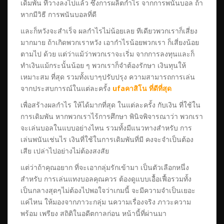
เดิมพัน ที่วางลงไปแล้ว ซึ่งการผลิตกำไร จากการพนันบอล ถ้า
หากมีวิธี การพนันบอลที่ดี
และก็หวังจะสำเร็จ ผลกำไรไม่น้อยเลย ทีเดียวพวกเราก็เสี่ยง
มากมาย ถ้าเกิดพวกเราหวัง เอากำไรน้อยพวกเรา ก็เสี่ยงน้อย
ตามไป ด้วย แต่ว่าแม้ว่าพวกเราจะเริ่ม จากการลงทุนและก็
ทำเงินแม้กระนั้นน้อย ๆ พวกเราก็จำต้องรักษา เงินทุนให้
เหมาะสม ที่สุด รวมทั้งเบาๆปรับปรุง ความสามารถการเล่น
จากประสบการณ์ในแต่ละครั้ง
ufaคาสิโน ที่ดีที่สุด
เพื่อสร้างผลกำไร ให้ได้มากที่สุด ในแต่ละครั้ง กับเงิน ที่ใช้ใน
การเดิมพัน หากพวกเราไร้การศึกษา พินิจพิจารณาว่า พวกเรา
จะเล่นบอลในแบบอย่างไหน รวมทั้งมีแนวทางสำหรับ การ
เล่นพนันเช่นไร เงินที่ใช้ในการเดิมพันที่มี คงจะจำเป็นต้อง
เสีย เปล่าไปอย่างไม่ต้องสงสัย
แต่ว่าถ้าคุณอยาก ที่จะเอากลุ่มรักเข้ามา เป็นตัวเลือกหนึ่ง
สำหรับ การเล่นแทงบอลคุณควร ต้องดูแบบเอื้อเฟื้อรวมทั้ง
เป็นกลางสุดๆไม่ต้องไปพอใจว่าเกมนี้ จะมีความจำเป็นเยอะ
แค่ไหน ให้มองจากภาวะกลุ่ม นความเรื่องจริง ภาวะความ
พร้อม เพรียง สถิติในอดีตกาลก่อน หน้านี้ที่ผ่านมา