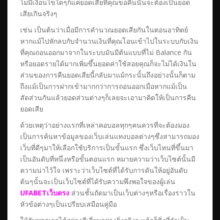
ไม่มีเงื่อนไขใดๆก็แค่ยอดเสียที่คุณขอคืนนั้นจะต้องเป็นยอด
เสียเกินจริงๆ
เช่น เป็นต้นว่าเมื่อมีการคำนวณยอดเสียกันในตอนอาทิตย์
หากแม้ไปหักลบกับจำนวนเงินที่คุณโอนเข้าไปในระบบกับเงิน
ที่คุณถอนออกมาจากในระบบมันมีต้นแบบที่ไม่ Balance กัน
หรือยอดรายได้มากเพิ่มขึ้นยอดค่าใช้สอยคุณก็จะไม่ได้เงินใน
ส่วนของการคืนยอดเสียนี้กลับมาแม้กระนั้นถึงอย่างนั้นก็ตาม
ถึงแม้เป็นการฝากเข้ามากกว่าการถอนออกเมื่อหากแม้เป็น
สัดส่วนกันแล้วยอดส่วนต่างๆก็เลยจะเอามาคิดให้เป็นการคืน
ยอดเสีย
ด้วยเหตุว่าอย่างแรกที่เหล่าคอบอลทุกๆคนควรที่จะต้องมอง
เป็นการค้นหาข้อมูลของเว็บเล่นแทงบอลต่างๆซึ่งสามารถมอง
เว็บที่ดีๆมาให้เลือกใช้บริการเป็นขั้นแรก ซึ่งเว็บไหนที่ขึ้นมา
เป็นอันดับที่หนึ่งหรือขั้นตอนแรก หมายความว่าเว็บไซต์นั้นมี
ความน่าไว้ใจ เพราะว่าเว็บไซต์ที่ได้รับการดันให้อยู่อันดับ
ต้นๆนั้นจะเป็นเว็บไซต์ที่ได้รับความพึงพอใจของผู้เล่น
UFABETเว็บตรง
ส่วนชั้นถัดมาเป็นเว็บต่างๆหรือเรื่องราวใน
หัวข้อต่างๆเป็นเปรียบเสมือนคู่มือ