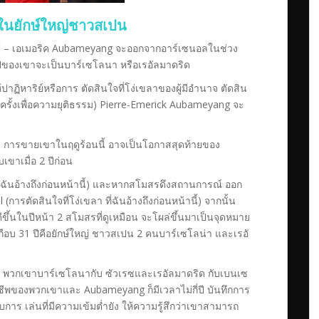
ในยักษ์ใหญ่ชาวสเปน
ปิแอร์ – เอเมอริค Aubameyang จะออกจากอาร์เซนอลในช่วง
ปของเขาจะเป็นบาร์เซโลนา หรือเรอัลมาดริด
าฏิหาริย์หรือการ ตัดสินใจที่โง่เขลาของผู้มีอำนาจ ตัดสิน
่อยครั้งเพื่อความยุติธรรม) Pierre-Emerick Aubameyang จะ
1 การขายเขาในฤดูร้อนนี้ อาจเป็นโอกาสสุดท้ายของ
เขาเมื่อ 2 ปีก่อน
์ที่ฉันอ้างถึงก่อนหน้านี้) และหากสโมสรดึงสถานการณ์ ออก
การตัดสินใจที่โง่เขลา ที่ฉันอ้างถึงก่อนหน้านี้) จากนั้น
ดีขึ้นในปีหน้า 2 สโมสรที่ดูเหมือน จะโผล่ขึ้นมาเป็นจุดหมาย
ือบ 31 ปีคือยักษ์ใหญ่ ชาวสเปน 2 คนบาร์เซโลน่า และเรอั
 พวกเขาบาร์เซโลนากับ ซัวเรซและเรอัลมาดริด กับเบนเซ
อาชีพของพวกเขาและ Aubameyang ก็มีเวลาไม่กี่ปี บันทึกการ
าร เล่นที่มีความเข้มต่ำยัง ให้ความรู้สึกว่าเขาสามารถ