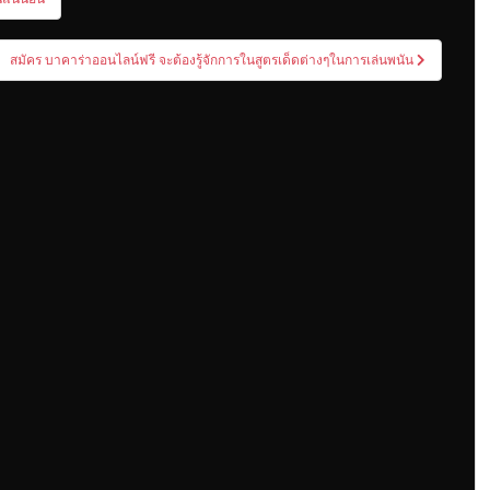
สมัคร บาคาร่าออนไลน์ฟรี จะต้องรู้จักการในสูตรเด็ดต่างๆในการเล่นพนัน