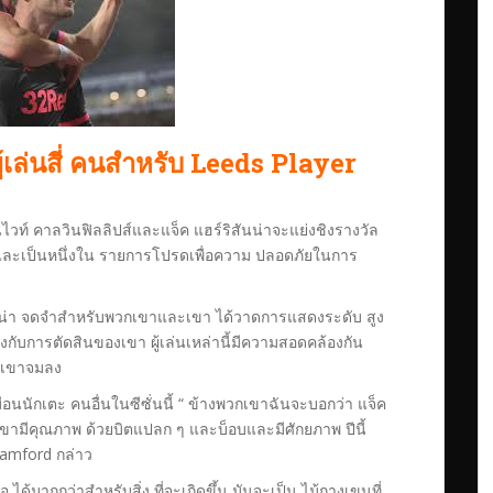
้เล่นสี่ คนสำหรับ Leeds Player
็นไวท์ คาลวินฟิลลิปส์และแจ็ค แฮร์ริสันน่าจะแย่งชิงรางวัล
กมและเป็นหนึ่งใน รายการโปรดเพื่อความ ปลอดภัยในการ
ี่น่า จดจำสำหรับพวกเขาและเขา ได้วาดการแสดงระดับ สูง
งกับการตัดสินของเขา ผู้เล่นเหล่านี้มีความสอดคล้องกัน
กเขาจมลง
นนักเตะ คนอื่นในซีซั่นนี้ “ ข้างพวกเขาฉันจะบอกว่า แจ็ค
นว่าเขามีคุณภาพ ด้วยบิตแปลก ๆ และบ็อบและมีศักยภาพ ปีนี้
 Bamford กล่าว
 ได้มากกว่าสำหรับสิ่ง ที่จะเกิดขึ้น มันจะเป็น ไม้กางเขนที่