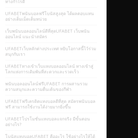
ทางกำไรดี
UFABETพนันบอลฟรีโบนัสสูงสุด ได้ผลตอบแทน
อย่างเต็มเม็ดเต็มหน่วย
เว็บพนันบอลออนไลน์ดีที่สุดUFABET เว็บพนัน
ออนไลน์ แนะนำสมัคร
UFABETเว็บหลักต่างประเทศ หยิบโอกาสนี้ไว้ร่วม
สนุกกับเรา
UFABETทางเข้าเว็บแทงบอลออนไลน์ ทางเข้าสู่
โลกแห่งการเดิมพันที่สะดวกและรวดเร็ว
พนันบอลออนไลน์ฟรีUFABET การผสานรวม
ความสนุกและความตื่นเต้นของกีฬา
UFABETฟรีเครดิตแทงบอลดีที่สุด สมัครพนันบอล
ฟรี สามารถใช้งานได้ง่ายมากยิ่งขึ้น
UFABETโปรโมชั่นแทงบอลแจกจริง มีขั้นตอน
อย่างไร?
โบนัสแทงบอลUFABET คืออะไร ใช้อย่างไรให้ได้