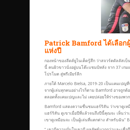
Patrick Bamford ได้เลือกผู
แห่งปี
กองหน้าของลีดส์ยูไนเต็ดรู้สึก ว่าสจวร์ตดัลลัสเบ
นี้ คนผิวขาวนั่งอยู่บนโต๊ะแชมป์หลัง จาก 37 เ
โปรโมต สู่พรีเมียร์ลีก
ภายใต้ Marcelo Bielsa, 2019-20 เป็นแคมเปญท
จากผู้เล่นทุกคนอย่างไรก็ตาม Bamford อาจถูกต้อ
ตลอดทั้งแคมเปญและไม่ เคยปล่อยให้ร่างของพว
Bamford แสดงความชื่นชมแฮร์ริสัน ว่าเขาดูเหมือ
แฮร์ริสัน ดูเขาเมื่อปีที่แล้วจนถึงปีนี้คุณจะ เห็
เขาดูเหมือนจะ เป็นผู้เล่นที่แตกต่าง สำหรับฉัน”
“ เขามีความมั่นใจเขามี ผลลัพธ์มากกว่าและเชื่อถือ