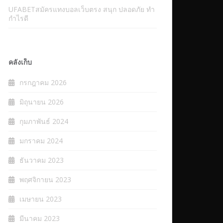
UFABETสมัครแทงบอลเว็บตรง สนุก ปลอดภัย ทำ
กำไรดี
คลังเก็บ
กรกฎาคม 2026
มิถุนายน 2026
กุมภาพันธ์ 2024
มกราคม 2024
ธันวาคม 2023
พฤศจิกายน 2023
เมษายน 2023
มีนาคม 2023