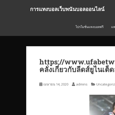
S
การแทงบอลเว็บพนันบอลออนไลน์
k
i
p
t
โปรโมชั่นแทงบอลฟรี
แท
o
m
a
i
n
https://www.ufabetw
c
คลั่งเกี่ยวกับลีดส์ยูไนเต็
o
n
t
เมษายน 14, 2020
admins
Uncategori
e
n
t