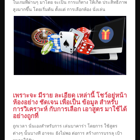
ในเกมที่ผ่านๆ มาโดย จะเป็น การแก้ทาง ให้เกิด ประสิทธิภาพ
สูงมากขึ้น โดยเริ่มต้น ตั้งแต่ การเลือกห้อง นั่งเล่น
เพราะจะ มีราย ละเอียด เหล่านี้ โชว์อยู่หน้า
ห้องอย่าง ชัดเจน เพื่อเป็น ข้อมูล สำหรับ
การวิเคราะห์ กับการเลือก เอาสูตร มาใช้ได้
อย่างถูกที่
ถูกเวลา นั่นเองสำหรับการ เล่นบาคาร่า โดยการ ใช้สูตร
ต่างๆ นั้นบางที อาจจะ ยังไม่พอ ต่อการ สร้างการบรรลุ เป้า