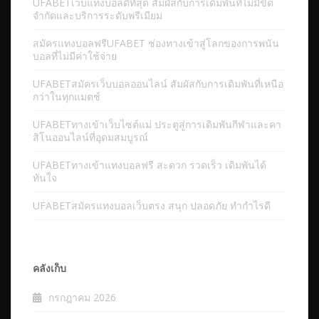
UFABETเว็บแทงบอลดีที่สุด สัมผัสกับการเดิมพันที่ไม่มีขีด
จำกัดและบริการระดับพรีเมียม
สมัครแทงบอลฟรีUFABET ช่องทางเข้าสู่โลกของการพนัน
บอลที่ไม่มีค่าใช้จ่าย
UFABETสมัครเว็บบอลออนไลน์ สัมผัสกับการเดิมพันที่เหนือ
กว่าในทุกแมตช์
UFABETทางเข้าเว็บไซต์แม่ ประตูสู่การเดิมพันกีฬาและคา
สิโนออนไลน์ที่อุดมสมบูรณ์
UFABETทางเข้าแทงบอลฟรี สะดวก รวดเร็ว เดิมพันได้
ทันใจ
UFABETสมัครแทงบอลเว็บตรง สนุก ปลอดภัย ทำกำไรดี
คลังเก็บ
กรกฎาคม 2026