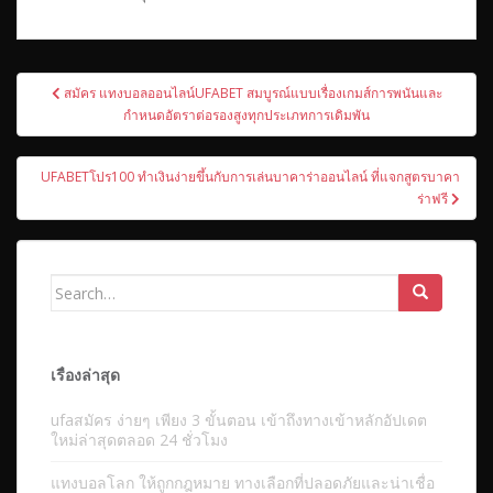
เมนู
สมัคร แทงบอลออนไลน์UFABET สมบูรณ์แบบเรื่องเกมส์การพนันและ
นำทาง
กำหนดอัตราต่อรองสูงทุกประเภทการเดิมพัน
เรื่อง
UFABETโปร100 ทำเงินง่ายขึ้นกับการเล่นบาคาร่าออนไลน์ ที่แจกสูตรบาคา
ร่าฟรี
Search
for:
เรื่องล่าสุด
ufaสมัคร ง่ายๆ เพียง 3 ขั้นตอน เข้าถึงทางเข้าหลักอัปเดต
ใหม่ล่าสุดตลอด 24 ชั่วโมง
แทงบอลโลก ให้ถูกกฎหมาย ทางเลือกที่ปลอดภัยและน่าเชื่อ