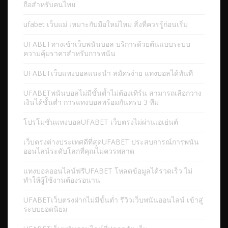
ถือสำหรับคนไทย
ufabet เว็บแม่ เหมาะกับมือใหม่ไหม สิ่งที่ควรรู้ก่อนเริ่ม
UFABETทางเข้าเว็บพนันบอล บริการด้วยต้นแบบระบบ
ความคุ้มราคาสำหรับการพนัน
UFABETเว็บแทงบอลแนะนำ สมัครง่าย แทงบอลได้ทันที
UFABETพนันบอลไม่มีขั้นต้ำไม่ต้องเทิร์น สามารถเลือกวาง
เงินได้ขั้นต่ำ การแทงบอลพร้อมกันครบ 3 ทีม
โปรโมชั่นแทงบอลUFABET เว็บตรงไม่ผ่านเอเย่นต์
เว็บตรงต่างประเทศดีที่สุดUFABET ประสบการณ์การพนัน
ออนไลน์ระดับโลกที่คุณไม่ควรพลาด
แทงบอลออนไลน์ฟรีUFABET โหลดข้อมูลได้รวดเร็ว ไม่
ทำให้ผู้ใช้งานต้องรอนาน
UFABETเว็บตรงฝากไม่มีขั้นต่ำ รีวิวเว็บพนันออนไลน์ เข้าสู่
ระบบยอดนิยม