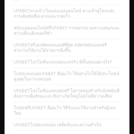
UFABETทางเข้าเว็บแทงบอลออนไลน์ ทางเข้าสู่โลกแห่ง
การเดิมพันที่สะดวกและรวดเร็ว
พนันบอลออนไลน์ฟรีUFABET การผสานรวมความสนุกและ
ความตื่นเต้นของกีฬา
UFABETฟรีเครดิตแทงบอลดีที่สุด สมัครพนันบอลฟรี
สามารถใช้งานได้ง่ายมากยิ่งขึ้น
UFABETโปรโมชั่นแทงบอลแจกจริง มีขั้นตอนอย่างไร?
โบนัสแทงบอลUFABET คืออะไร ใช้อย่างไรให้ได้ประโยชน์
สูงสุดในการแทงบอล
UFABETโปรโมชั่นแทงบอลฟรี โอกาสทองสำหรับนักพนันที่
ต้องการเพิ่มทักษะและชิงรางวัลใหญ่โดยไม่มีความเสี่ยง
โบนัสฟรีUFABET คืออะไร วิธีรับและใช้งานสำหรับผู้เล่น
ใหม่
UFABETโบนัสแทงบอล เคล็ดลับและความสำเร็จ