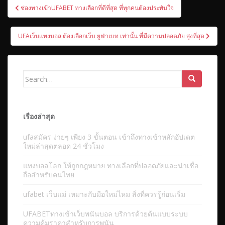
เมนู
ช่องทางเข้าUFABET ทางเลือกที่ดีที่สุด ที่ทุกคนต้องประทับใจ
นำทาง
เรื่อง
UFAเว็บแทงบอล ต้องเลือกเว็บ ยูฟ่าเบท เท่านั้น ที่มีความปลอดภัย สูงที่สุด
Search
for:
เรื่องล่าสุด
ufaสมัคร ง่ายๆ เพียง 3 ขั้นตอน เข้าถึงทางเข้าหลักอัปเดต
ใหม่ล่าสุดตลอด 24 ชั่วโมง
แทงบอลโลก ให้ถูกกฎหมาย ทางเลือกที่ปลอดภัยและน่าเชื่อ
ถือสำหรับคนไทย
ufabet เว็บแม่ เหมาะกับมือใหม่ไหม สิ่งที่ควรรู้ก่อนเริ่ม
UFABETทางเข้าเว็บพนันบอล บริการด้วยต้นแบบระบบ
ความคุ้มราคาสำหรับการพนัน