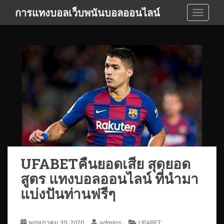
S
การแทงบอลเว็บพนันบอลออนไลน์
TOGGLE
k
i
p
t
o
m
a
i
n
c
o
n
t
UFABETคืนยอดเสีย สุดยอด
e
สูตร แทงบอลออนไลน์ ที่นำมา
n
t
แบ่งปันท่านฟรีๆ
พฤษภาคม 30, 2020
admins
UFABET