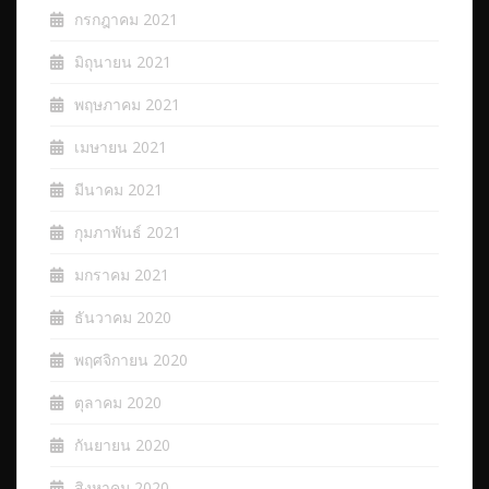
กรกฎาคม 2021
มิถุนายน 2021
พฤษภาคม 2021
เมษายน 2021
มีนาคม 2021
กุมภาพันธ์ 2021
มกราคม 2021
ธันวาคม 2020
พฤศจิกายน 2020
ตุลาคม 2020
กันยายน 2020
สิงหาคม 2020