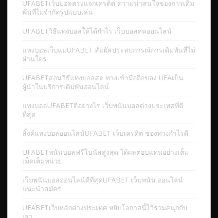
UFABETเว็บบอลตรงแจกเครดิต ความน่าสนใจของการเดิม
พันที่ไม่จำกัดรูปแบบเล่น
UFABETวิธีแทงบอลให้ได้กำไร เว็บบอลสดออนไลน์
แทงบอลเว็บแม่UFABET สัมผัสประสบการณ์การเดิมพันที่ไม่
ผ่านใคร
UFABETสอนวิธีแทงบอลสด ทางเข้ามือถือของ UFAเป็น
ผู้นำในบริการเดิมพันออนไลน์
แทงบอลUFABETดีอย่างไร เว็บพนันบอลต่างประเทศที่ดี
ที่สุด
ลิ้งค์แทงบอลออนไลน์UFABET เว็บเครดิต ช่องทางกำไรดี
UFABETพนันบอลฟรีโบนัสสูงสุด ได้ผลตอบแทนอย่างเต็ม
เม็ดเต็มหน่วย
เว็บพนันบอลออนไลน์ดีที่สุดUFABET เว็บพนัน ออนไลน์
แนะนำสมัคร
UFABETเว็บหลักต่างประเทศ หยิบโอกาสนี้ไว้ร่วมสนุกกับ
เรา