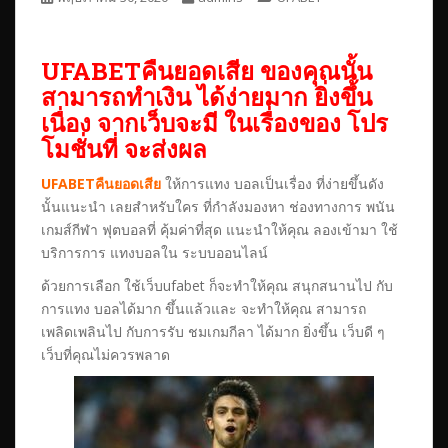
UFABETคืนยอดเสีย ของคุณนั้น
สามารถทำเงิน ได้ง่ายมาก ยิ่งขึ้น
เนื่อง จากเว็บจะมี ในเรื่องของ โปร
โมชั่นที่ จะส่งผล
UFABETคืนยอดเสีย
ให้การแทง บอลเป็นเรื่อง ที่ง่ายขึ้นดัง
นั้นแนะนำ เลยสำหรับใคร ที่กำลังมองหา ช่องทางการ พนัน
เกมส์กีฬา ฟุตบอลที่ คุ้มค่าที่สุด แนะนำให้คุณ ลองเข้ามา ใช้
บริการการ แทงบอลใน ระบบออนไลน์
ด้วยการเลือก ใช้เว็บufabet ก็จะทำให้คุณ สนุกสนานไป กับ
การแทง บอลได้มาก ขึ้นแล้วและ จะทำให้คุณ สามารถ
เพลิดเพลินไป กับการรับ ชมเกมกีลา ได้มาก ยิ่งขึ้น เว็บดี ๆ
เว็บที่คุณไม่ควรพลาด