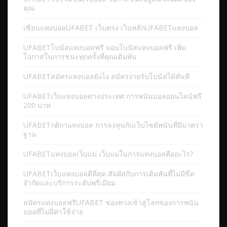
คุณ
เซียนแทงบอลUFABET เว็บตรง เว็บหลักUFABETแทงบอล
UFABETโบนัสแทงบอลฟรี มอบโบนัสแทงบอลฟรี เพิ่ม
โอกาสในการชนะทุกครั้งที่คุณเดิมพัน
UFABETสมัครแทงบอลยังไง สมัครง่ายรับโบนัสได้ทันที
UFABETเว็บแทงบอลต่างประเทศ การพนันบอลออนไลน์ฟรี
200 บาท
UFABETกติกาแทงบอล การลงทุนกับเว็บไซต์พนันที่มีมาตรา
ฐาน
UFABETแทงบอลเว็บแม่ เว็บแม่ในการแทงบอลคืออะไร?
UFABETเว็บแทงบอลดีที่สุด สัมผัสกับการเดิมพันที่ไม่มีขีด
จำกัดและบริการระดับพรีเมียม
สมัครแทงบอลฟรีUFABET ช่องทางเข้าสู่โลกของการพนัน
บอลที่ไม่มีค่าใช้จ่าย