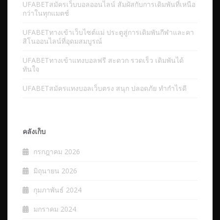
UFABETสมัครเว็บบอลออนไลน์ สัมผัสกับการเดิมพันที่เหนือ
กว่าในทุกแมตช์
UFABETทางเข้าเว็บไซต์แม่ ประตูสู่การเดิมพันกีฬาและคา
สิโนออนไลน์ที่อุดมสมบูรณ์
UFABETทางเข้าแทงบอลฟรี สะดวก รวดเร็ว เดิมพันได้
ทันใจ
UFABETสมัครแทงบอลเว็บตรง สนุก ปลอดภัย ทำกำไรดี
คลังเก็บ
กรกฎาคม 2026
มิถุนายน 2026
กุมภาพันธ์ 2024
มกราคม 2024