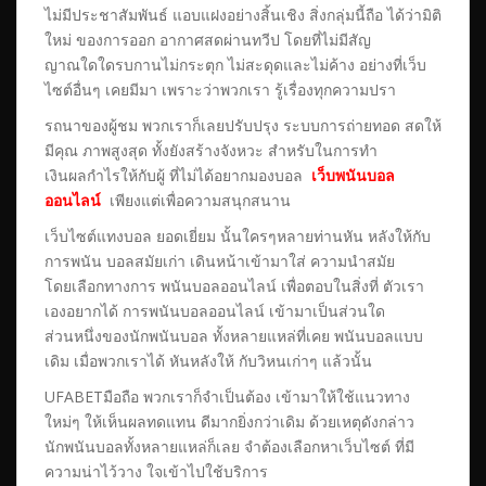
ไม่มีประชาสัมพันธ์ แอบแฝงอย่างสิ้นเชิง สิ่งกลุ่มนี้ถือ ได้ว่ามิติ
ใหม่ ของการออก อากาศสดผ่านทวีป โดยที่ไม่มีสัญ
ญาณใดใดรบกานไม่กระตุก ไม่สะดุดและไม่ค้าง อย่างที่เว็บ
ไซต์อื่นๆ เคยมีมา เพราะว่าพวกเรา รู้เรื่องทุกความปรา
รถนาของผู้ชม พวกเราก็เลยปรับปรุง ระบบการถ่ายทอด สดให้
มีคุณ ภาพสูงสุด ทั้งยังสร้างจังหวะ สำหรับในการทำ
เงินผลกำไรให้กับผู้ ที่ไม่ได้อยากมองบอล
เว็บพนันบอล
ออนไลน์
เพียงแต่เพื่อความสนุกสนาน
เว็บไซต์แทงบอล ยอดเยี่ยม นั้นใครๆหลายท่านหัน หลังให้กับ
การพนัน บอลสมัยเก่า เดินหน้าเข้ามาใส่ ความนำสมัย
โดยเลือกทางการ พนันบอลออนไลน์ เพื่อตอบในสิ่งที่ ตัวเรา
เองอยากได้ การพนันบอลออนไลน์ เข้ามาเป็นส่วนใด
ส่วนหนึ่งของนักพนันบอล ทั้งหลายแหล่ที่เคย พนันบอลแบบ
เดิม เมื่อพวกเราได้ หันหลังให้ กับวิหนเก่าๆ แล้วนั้น
UFABETมือถือ พวกเราก็จำเป็นต้อง เข้ามาให้ใช้แนวทาง
ใหม่ๆ ให้เห็นผลทดแทน ดีมากยิ่งกว่าเดิม ด้วยเหตุดังกล่าว
นักพนันบอลทั้งหลายแหล่ก็เลย จำต้องเลือกหาเว็บไซต์ ที่มี
ความน่าไว้วาง ใจเข้าไปใช้บริการ