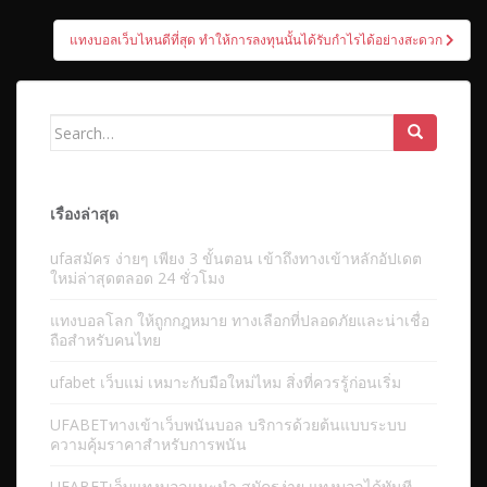
เรื่อง
แทงบอลเว็บไหนดีที่สุด ทำให้การลงทุนนั้นได้รับกำไรได้อย่างสะดวก
Search
for:
เรื่องล่าสุด
ufaสมัคร ง่ายๆ เพียง 3 ขั้นตอน เข้าถึงทางเข้าหลักอัปเดต
ใหม่ล่าสุดตลอด 24 ชั่วโมง
แทงบอลโลก ให้ถูกกฎหมาย ทางเลือกที่ปลอดภัยและน่าเชื่อ
ถือสำหรับคนไทย
ufabet เว็บแม่ เหมาะกับมือใหม่ไหม สิ่งที่ควรรู้ก่อนเริ่ม
UFABETทางเข้าเว็บพนันบอล บริการด้วยต้นแบบระบบ
ความคุ้มราคาสำหรับการพนัน
UFABETเว็บแทงบอลแนะนำ สมัครง่าย แทงบอลได้ทันที