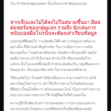
เจ็บ ถ้าเกิดนักฟุตบอลคน นั้นเป็นส่วนสำคัญของกลุ่ม
หากเจ็บและไม่ได้ลงไปในสนามขึ้นมา มีผล
ต่อฟอร์มของกลุ่มแน่ๆ รวมถึง นักเล่นการ
พนันบอลมือโปรนั้นจะต้องเล่าเรียนข้อมูล
ของกลุ่มที่พึงพอใจ วางเดิมพันให้ดี เพราะข้อมูลบางสิ่งบาง
อย่างนั้น ก็มีส่วนสำคัญสำหรับ ในการเลือกว่าจะวางเดิม
พันกลุ่มนั้นๆ ไหมด้วยเหมือนกัน เป็นต้นว่ามีกลุ่มหนึ่ง ฟอร์ม
พอดีมากมาย แล้วก็เป็นกลุ่ม ทำเงินให้ เซียนบอลมือโปร
แม้กระนั้นในแมตท์นี้กลุ่มที่ กำลังจะพบดันเป็น กลุ่มที่มองจาก
ข้อมูลแล้ว เป็นบอลแพ้ทางกัน ก็ควรจะหลบหลีกตาม
วิถีของมือโปร ก็เลยทำให้นักเสี่ยงดวง สามารถสร้างรายได้
อย่างใหญ่โตผ่านการ เข้าใช้บริการทางเว็บไซต์พนันบอล
ที่มีอย่างใหญ่โตทั้งการ พนันบอลออนไลน์ เป็นการสร้างความ
สนุก สนานความหรรษาให้ กับผู้ที่พอใจกีฬาบอลเป็น
ความรู้สึกนึกคิด ด้วยการถ่ายทอดสด การประลองบอลจาก
สนามแข่งขันโดยตรง แบบที่ชัดแล้วก็เสถียรที่สุดแถมยัง