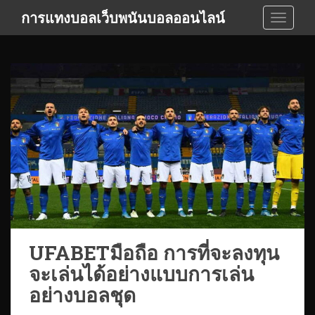
S
การแทงบอลเว็บพนันบอลออนไลน์
TOGGLE
k
i
p
t
o
m
a
i
n
c
o
n
t
e
UFABETมือถือ การที่จะลงทุน
n
t
จะเล่นได้อย่างแบบการเล่น
อย่างบอลชุด