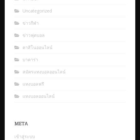
Uncategorized
ข่าวกีฬา
ข่าวฟุตบอล
คาสิโนออนไลน์
บาคาร่า
สมัครแทงบอลออนไลน์
แทงบอลฟรี
แทงบอลออนไลน์
META
เข้าสู่ระบบ