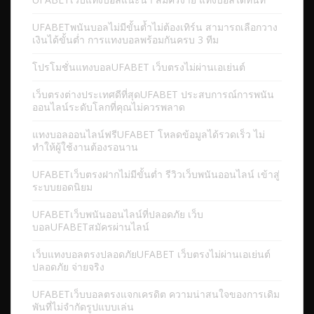
UFABETพนันบอลไม่มีขั้นต้ำไม่ต้องเทิร์น สามารถเลือกวาง
เงินได้ขั้นต่ำ การแทงบอลพร้อมกันครบ 3 ทีม
โปรโมชั่นแทงบอลUFABET เว็บตรงไม่ผ่านเอเย่นต์
เว็บตรงต่างประเทศดีที่สุดUFABET ประสบการณ์การพนัน
ออนไลน์ระดับโลกที่คุณไม่ควรพลาด
แทงบอลออนไลน์ฟรีUFABET โหลดข้อมูลได้รวดเร็ว ไม่
ทำให้ผู้ใช้งานต้องรอนาน
UFABETเว็บตรงฝากไม่มีขั้นต่ำ รีวิวเว็บพนันออนไลน์ เข้าสู่
ระบบยอดนิยม
UFABETเว็บพนันออนไลน์ที่ปลอดภัย เว็บ
บอลUFABETสมัครผ่านไลน์
เว็บแทงบอลตรงปลอดภัยUFABET เว็บตรงไม่ผ่านเอเย่นต์
ปลอดภัย จ่ายจริง
UFABETเว็บบอลตรงแจกเครดิต ความน่าสนใจของการเดิม
พันที่ไม่จำกัดรูปแบบเล่น