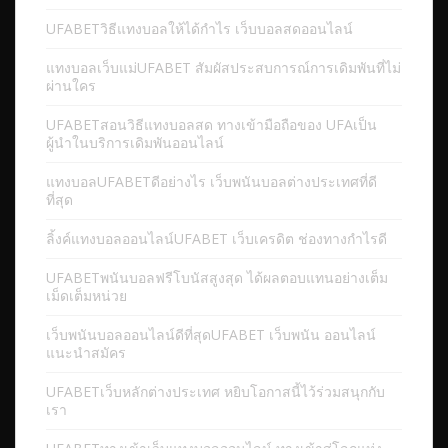
UFABETวิธีแทงบอลให้ได้กำไร เว็บบอลสดออนไลน์
แทงบอลเว็บแม่UFABET สัมผัสประสบการณ์การเดิมพันที่ไม่
ผ่านใคร
UFABETสอนวิธีแทงบอลสด ทางเข้ามือถือของ UFAเป็น
ผู้นำในบริการเดิมพันออนไลน์
แทงบอลUFABETดีอย่างไร เว็บพนันบอลต่างประเทศที่ดี
ที่สุด
ลิ้งค์แทงบอลออนไลน์UFABET เว็บเครดิต ช่องทางกำไรดี
UFABETพนันบอลฟรีโบนัสสูงสุด ได้ผลตอบแทนอย่างเต็ม
เม็ดเต็มหน่วย
เว็บพนันบอลออนไลน์ดีที่สุดUFABET เว็บพนัน ออนไลน์
แนะนำสมัคร
UFABETเว็บหลักต่างประเทศ หยิบโอกาสนี้ไว้ร่วมสนุกกับ
เรา