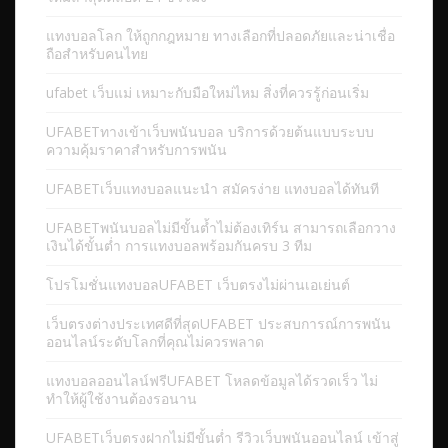
แทงบอลโลก ให้ถูกกฎหมาย ทางเลือกที่ปลอดภัยและน่าเชื่อ
ถือสำหรับคนไทย
ufabet เว็บแม่ เหมาะกับมือใหม่ไหม สิ่งที่ควรรู้ก่อนเริ่ม
UFABETทางเข้าเว็บพนันบอล บริการด้วยต้นแบบระบบ
ความคุ้มราคาสำหรับการพนัน
UFABETเว็บแทงบอลแนะนำ สมัครง่าย แทงบอลได้ทันที
UFABETพนันบอลไม่มีขั้นต้ำไม่ต้องเทิร์น สามารถเลือกวาง
เงินได้ขั้นต่ำ การแทงบอลพร้อมกันครบ 3 ทีม
โปรโมชั่นแทงบอลUFABET เว็บตรงไม่ผ่านเอเย่นต์
เว็บตรงต่างประเทศดีที่สุดUFABET ประสบการณ์การพนัน
ออนไลน์ระดับโลกที่คุณไม่ควรพลาด
แทงบอลออนไลน์ฟรีUFABET โหลดข้อมูลได้รวดเร็ว ไม่
ทำให้ผู้ใช้งานต้องรอนาน
UFABETเว็บตรงฝากไม่มีขั้นต่ำ รีวิวเว็บพนันออนไลน์ เข้าสู่