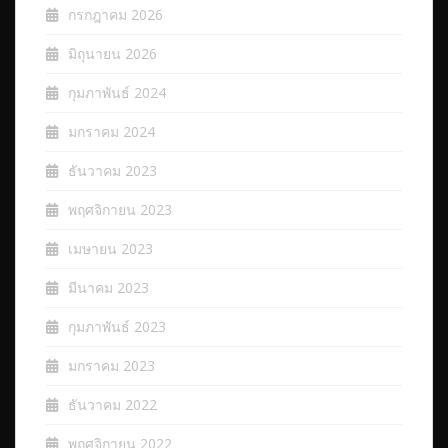
กรกฎาคม 2026
มิถุนายน 2026
กุมภาพันธ์ 2024
มกราคม 2024
ธันวาคม 2023
พฤศจิกายน 2023
เมษายน 2023
มีนาคม 2023
กุมภาพันธ์ 2023
มกราคม 2023
ธันวาคม 2022
พฤศจิกายน 2022