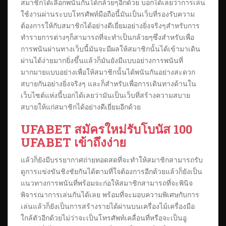
สมาชิกได้เลือกพนันกันได้กล้วยๆอีกด้วย บอกได้เลยว่าการเล่น
ใช้งานผ่านระบบโทรศัพท์มือถือนี้มันเป็นเว็บที่รองรับความ
ต้องการให้กับสมาชิกได้อย่างดีเยี่ยมอย่างยิ่งจริงๆสำหรับการ
ทำรายการต่างๆก็สามารถที่จะทำเป็นกล้วยๆซึ่งสำหรับเพื่อ
การพนันผ่านทางเว็บนี้มันจะมีผลให้สมาชิกนั้นได้เข้ามาเดิน
ผ่านได้ง่ายมากยิ่งขึ้นแล้วก็มันยังมีแบบอย่างการพนันที่
มากมายแบบอย่างเพื่อให้สมาชิกนั้นได้พนันกันอย่างสะดวก
สบายกันอย่างยิ่งจริงๆ และก็สำหรับเพื่อการเดินทางด้านใน
เว็บไซต์แห่งนี้บอกได้เลยว่ามันเป็นเว็บที่สร้างความสบาย
สบายให้แก่สมาชิกได้อย่างดีเยี่ยมอีกด้วย
UFABET สมัครใหม่รับโบนัส 100
UFABET เข้าถึงง่าย
แล้วก็ยังมีบรรยากาศถ่ายทอดสดที่จะทำให้สมาชิกสามารถรับ
ดูการแข่งขันชิงชัยกันได้ตามที่ใจต้องการอีกด้วยแล้วก็ยังเป็น
แนวทางการพนันที่พร้อมจะก่อให้สมาชิกสามารถที่จะพินิจ
พิจารณาการเล่นกันได้เลย พร้อมที่จะมอบความพิเศษกับการ
เล่นแล้วก็ยังเป็นการสร้างรายได้ผ่านบนเครื่องไม้เครื่องมือ
ใกล้ตัวอีกด้วยไม่ว่าจะเป็นโทรศัพท์เคลื่อนที่หรือจะเป็นอู