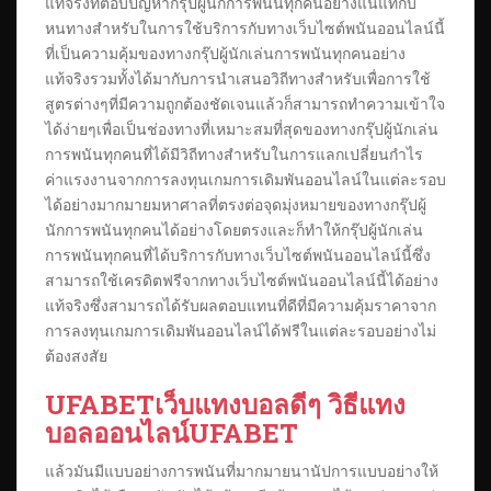
แท้จริงที่ตอบปัญหากรุ๊ปผู้นักการพนันทุกคนอย่างแน่แท้กับ
หนทางสำหรับในการใช้บริการกับทางเว็บไซต์พนันออนไลน์นี้
ที่เป็นความคุ้มของทางกรุ๊ปผู้นักเล่นการพนันทุกคนอย่าง
แท้จริงรวมทั้งได้มากับการนำเสนอวิถีทางสำหรับเพื่อการใช้
สูตรต่างๆที่มีความถูกต้องชัดเจนแล้วก็สามารถทำความเข้าใจ
ได้ง่ายๆเพื่อเป็นช่องทางที่เหมาะสมที่สุดของทางกรุ๊ปผู้นักเล่น
การพนันทุกคนที่ได้มีวิถีทางสำหรับในการแลกเปลี่ยนกำไร
ค่าแรงงานจากการลงทุนเกมการเดิมพันออนไลน์ในแต่ละรอบ
ได้อย่างมากมายมหาศาลที่ตรงต่อจุดมุ่งหมายของทางกรุ๊ปผู้
นักการพนันทุกคนได้อย่างโดยตรงและก็ทำให้กรุ๊ปผู้นักเล่น
การพนันทุกคนที่ได้บริการกับทางเว็บไซต์พนันออนไลน์นี้ซึ่ง
สามารถใช้เครดิตฟรีจากทางเว็บไซต์พนันออนไลน์นี้ได้อย่าง
แท้จริงซึ่งสามารถได้รับผลตอบแทนที่ดีที่มีความคุ้มราคาจาก
การลงทุนเกมการเดิมพันออนไลน์ได้ฟรีในแต่ละรอบอย่างไม่
ต้องสงสัย
UFABETเว็บแทงบอลดีๆ วิธีแทง
บอลออนไลน์UFABET
แล้วมันมีแบบอย่างการพนันที่มากมายนานัปการแบบอย่างให้