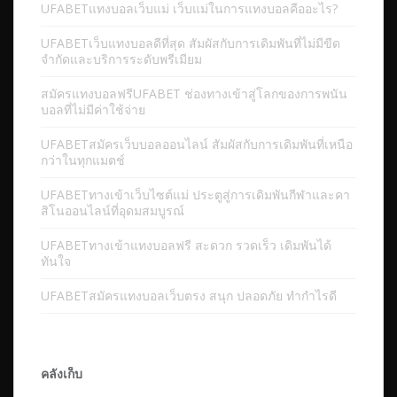
UFABETแทงบอลเว็บแม่ เว็บแม่ในการแทงบอลคืออะไร?
UFABETเว็บแทงบอลดีที่สุด สัมผัสกับการเดิมพันที่ไม่มีขีด
จำกัดและบริการระดับพรีเมียม
สมัครแทงบอลฟรีUFABET ช่องทางเข้าสู่โลกของการพนัน
บอลที่ไม่มีค่าใช้จ่าย
UFABETสมัครเว็บบอลออนไลน์ สัมผัสกับการเดิมพันที่เหนือ
กว่าในทุกแมตช์
UFABETทางเข้าเว็บไซต์แม่ ประตูสู่การเดิมพันกีฬาและคา
สิโนออนไลน์ที่อุดมสมบูรณ์
UFABETทางเข้าแทงบอลฟรี สะดวก รวดเร็ว เดิมพันได้
ทันใจ
UFABETสมัครแทงบอลเว็บตรง สนุก ปลอดภัย ทำกำไรดี
คลังเก็บ