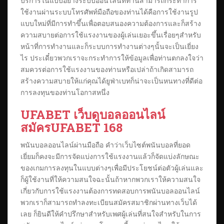
บริการในแบบอย่างระบบออนไลน์ที่ท่านสามารถกระทำการ
ใช้งานผ่านระบบโทรศัพท์มือถือของท่านได้คือการใช้งานรูป
แบบใหม่ที่มีการทำขึ้นเพื่อตอบสนองความต้องการและก็สร้าง
ความสบายต่อการใช้แรงงานของผู้เล่นเยอะขึ้นเรื่อยๆสำหรับ
หน้าที่การทำงานและก็ระบบการทำงานต่างๆนั้นจะเป็นเยี่ยง
ไร ประเดี๋ยวพวกเราจะกระทำการให้ข้อมูลเพื่อท่านตกลงใจว่า
สมควรต่อการใช้แรงงานของท่านหรือเปล่าถ้าเกิดสามารถ
สร้างความสบายให้แก่คุณได้ยูฟ่าเบทก็น่าจะเป็นหนทางที่ดีต่อ
การลงทุนของท่านโอกาสหนึ่ง
UFABET เว็บดูบอลออนไลน์
สมัครUFABET 168
พนันบอลออนไลน์ผ่านมือถือ คำว่าเว็บไซต์พนันบอลที่ยอด
เยี่ยมก็คงจะมีการจัดแบ่งการใช้แรงงานแล้วก็จัดแบ่งลักษณะ
ของเกมการลงทุนในแบบต่างๆเพื่อมีประโยชน์ต่อตัวผู้เล่นและ
ก็ผู้ใช้งานที่ให้ความสนใจฉะนั้นถ้าหากพวกเราให้ความสนใจ
เกี่ยวกับการใช้แรงงานต้องการทดสอบการพนันบอลออนไลน์
พวกเราก็สามารถทำลงทะเบียนสมัครสมาชิกผ่านทางเว็บได้
เลย ก็ยินดีให้คำปรึกษาสำหรับเพศผู้เล่นที่สนใจสำหรับในการ