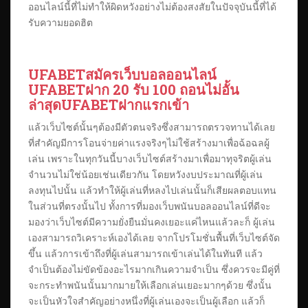
ออนไลน์นี้ที่ไม่ทำให้ผิดหวังอย่างไม่ต้องสงสัยในปัจจุบันนี้ที่ได้
รับความยอดฮิต
UFABETสมัครเว็บบอลออนไลน์
UFABETฝาก 20 รับ 100 ถอนไม่อั้น
ล่าสุดUFABETฝากแรกเข้า
แล้วเว็บไซต์นั้นๆต้องมีตัวตนจริงซึ่งสามารถตรวจทานได้เลย
ที่สำคัญมีการโอนจ่ายค่าแรงจริงๆไม่ใช้สร้างมาเพื่อฉ้อฉลผู้
เล่น เพราะในทุกวันนี้บางเว็บไซต์สร้างมาเพื่อมาทุจริตผู้เล่น
จำนวนไม่ใช่น้อยเช่นเดียวกัน โดยหวังงบประมาณที่ผู้เล่น
ลงทุนไปนั้น แล้วทำให้ผู้เล่นที่หลงไปเล่นนั้นก็เสียผลตอบแทน
ในส่วนที่ตรงนั้นไป ทั้งการที่มองเว็บพนันบอลออนไลน์ที่ดีจะ
มองว่าเว็บไซต์มีความยั่งยืนมั่นคงเยอะแค่ไหนแล้วละก็ ผู้เล่น
เองสามารถวิเคราะห์เองได้เลย จากโปรโมชั่นพื้นที่เว็บไซต์จัด
ขึ้น แล้วการเข้าถึงที่ผู้เล่นสามารถเข้าเล่นได้ในทันที แล้ว
จำเป็นต้องไม่ขัดข้องอะไรมากเกินความจำเป็น ซึ่งควรจะมีคู่ที่
จะกระทำพนันนั้นมากมายให้เลือกเล่นเยอะมากๆด้วย ซึ่งนั้น
จะเป็นหัวใจสำคัญอย่างหนึ่งที่ผู้เล่นเองจะเป็นผู้เลือก แล้วก็