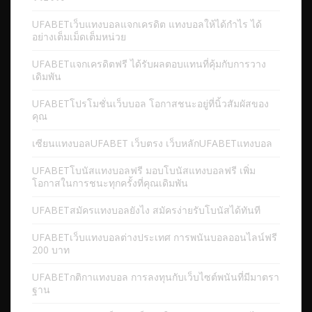
UFABETเว็บแทงบอลแจกเครดิต แทงบอลให้ได้กำไร ได้
อย่างเต็มเม็ดเต็มหน่วย
UFABETแจกเครดิตฟรี ได้รับผลตอบแทนที่คุ้มกับการวาง
เดิมพัน
UFABETโปรโมชั่นเว็บบอล โอกาสชนะอยู่ที่นิ้วสัมผัสของ
คุณ
เซียนแทงบอลUFABET เว็บตรง เว็บหลักUFABETแทงบอล
UFABETโบนัสแทงบอลฟรี มอบโบนัสแทงบอลฟรี เพิ่ม
โอกาสในการชนะทุกครั้งที่คุณเดิมพัน
UFABETสมัครแทงบอลยังไง สมัครง่ายรับโบนัสได้ทันที
UFABETเว็บแทงบอลต่างประเทศ การพนันบอลออนไลน์ฟรี
200 บาท
UFABETกติกาแทงบอล การลงทุนกับเว็บไซต์พนันที่มีมาตรา
ฐาน