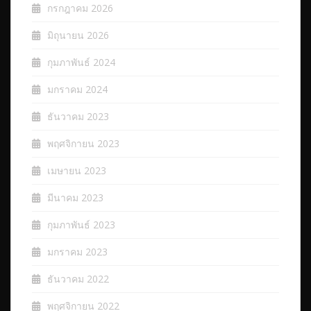
กรกฎาคม 2026
มิถุนายน 2026
กุมภาพันธ์ 2024
มกราคม 2024
ธันวาคม 2023
พฤศจิกายน 2023
เมษายน 2023
มีนาคม 2023
กุมภาพันธ์ 2023
มกราคม 2023
ธันวาคม 2022
พฤศจิกายน 2022