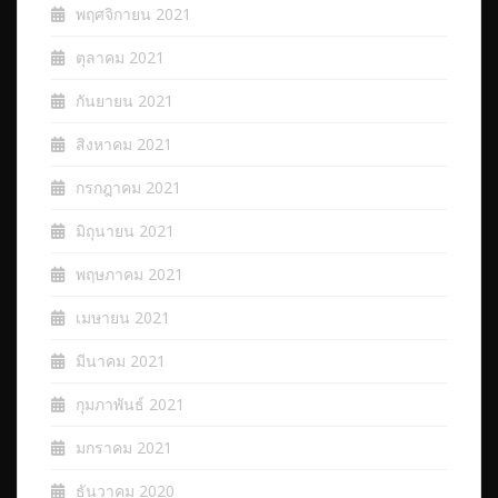
พฤศจิกายน 2021
ตุลาคม 2021
กันยายน 2021
สิงหาคม 2021
กรกฎาคม 2021
มิถุนายน 2021
พฤษภาคม 2021
เมษายน 2021
มีนาคม 2021
กุมภาพันธ์ 2021
มกราคม 2021
ธันวาคม 2020