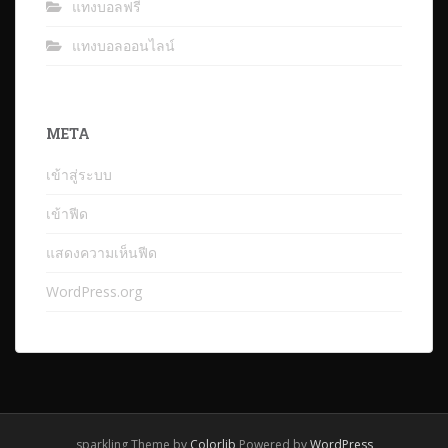
แทงบอลฟรี
แทงบอลออนไลน์
META
เข้าสู่ระบบ
เข้าฟีด
แสดงความเห็นฟีด
WordPress.org
sparkling Theme by
Colorlib
Powered by
WordPress