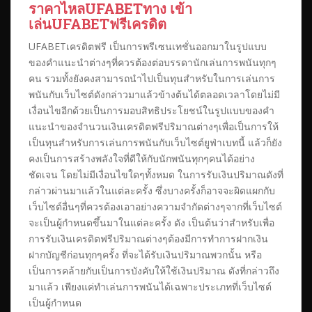
ราคาไหลUFABETทาง เข้า
เล่นUFABETฟรีเครดิต
UFABETเครดิตฟรี เป็นการพรีเซนเทชั่นออกมาในรูปแบบ
ของคำแนะนำต่างๆที่ควรต้องต่อบรรดานักเล่นการพนันทุกๆ
คน รวมทั้งยังคงสามารถนำไปเป็นทุนสำหรับในการเล่นการ
พนันกับเว็บไซต์ดังกล่าวมาแล้วข้างต้นได้ตลอดเวลาโดยไม่มี
เงื่อนไขอีกด้วยเป็นการมอบสิทธิประโยชน์ในรูปแบบของคำ
แนะนำของจำนวนเงินเครดิตฟรีปริมาณต่างๆเพื่อเป็นการให้
เป็นทุนสำหรับการเล่นการพนันกับเว็บไซต์ยูฟ่าเบทนี้ แล้วก็ยัง
คงเป็นการสร้างพลังใจที่ดีให้กับนักพนันทุกๆคนได้อย่าง
ชัดเจน โดยไม่มีเงื่อนไขใดๆทั้งหมด ในการรับเงินปริมาณดังที่
กล่าวผ่านมาแล้วในแต่ละครั้ง ซึ่งบางครั้งก็อาจจะผิดแผกกับ
เว็บไซต์อื่นๆที่ควรต้องเอาอย่างความจำกัดต่างๆจากที่เว็บไซต์
จะเป็นผู้กำหนดขึ้นมาในแต่ละครั้ง ดัง เป็นต้นว่าสำหรับเพื่อ
การรับเงินเครดิตฟรีปริมาณต่างๆต้องมีการทำการฝากเงิน
ฝากบัญชีก่อนทุกๆครั้ง ที่จะได้รับเงินปริมาณพวกนั้น หรือ
เป็นการคล้ายกับเป็นการบังคับให้ใช้เงินปริมาณ ดังที่กล่าวถึง
มาแล้ว เพียงแค่ทำเล่นการพนันได้เฉพาะประเภทที่เว็บไซต์
เป็นผู้กำหนด