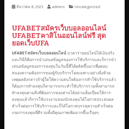
ธันวาคม 8, 2023
admins
Uncategorized
UFABETสมัครเว็บบอลออนไลน์
UFABETคาสิโนออนไลน์ฟรี สุด
ยอดเว็บUFA
UFABETสมัครเว็บบอลออนไลน์
บาคาร่าออนไลน์ได้เงินจริง
และก็นี่ก็คือการนำเสนอข้อมูลของการใช้บริการและก็การนำ
เสนอข้อมูลของการลงทุนในวันนี้ที่ได้ผลิตขึ้นมาเพื่อตอบ
สนองความต้องการของผู้รับบริการโดยเฉพาะอย่างยิ่งด้วย
เหตุผลดังกล่าวถ้าผู้ใดให้ความสนใจต้องการทำใช้บริการแล้ว
ก็ต้องการทำลงทุนก็สามารถกระทำใช้บริการรวมทั้งสามารถ
ทำลงทุนตามสิ่งที่ต้องการของท่านได้อย่างเต็มเปี่ยมให้การ
ลงทุนแล้วก็การใช้แรงงานของนักลงทุนได้โอกาสประสบผล
สำเร็จต่อการใช้บริการและก็ได้โอกาสบรรลุความสำเร็จต่อ
เกมการลงทุนที่ดีรวมทั้งมีคุณภาพเพิ่มมากขึ้นเรื่อยๆ