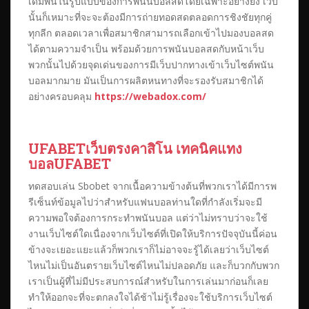
เดิมพันในรูปแบบของการพนันบอลสดโดยเฉพาะอย่างยิ่ง เว็บ
นั้นก็เหมาะที่จะจะต้องมีการถ่ายทอดสดตลอดการชิงชัยทุกคู่
ทุกลีก ตลอดเวลาเพื่อสมาชิกสามารถเลือกเข้าไปมองบอลสด
ได้ตามความจำเป็น พร้อมด้วยการพนันบอลสดกับหน้าเว็บ
พวกนั้นไปด้วยจุดเด่นของการมีเว็บปากทางเข้าเว็บไซต์พนัน
บอลมากมาย มันเป็นการผลิตหนทางที่จะรองรับสมาชิกได้
อย่างครอบคลุม
https://webadox.com/
UFABETเว็บตรงคาสิโน เทคนิคแทง
บอลUFABET
ทดสอบเล่น Sbobet จากเนื้อความข้างต้นที่พวกเราได้มีการพ
รีเซ็นท์ข้อมูลไปว่าสำหรับแฟนบอลท่านใดที่กำลังเริ่มจะมี
ความพอใจต้องการกระทำพนันบอล แต่ว่าไม่ทราบว่าจะใช้
งานเว็บไซต์ใดเนื่องจากเว็บไซต์ที่เปิดให้บริการปัจจุบันนี้ค่อน
ข้างจะเยอะแยะแล้วก็พวกเราก็ไม่อาจจะรู้ได้เลยว่าเว็บไซต์
ไหนไม่เป็นอันตรายเว็บไซต์ไหนไม่ปลอดภัย และก็บวกกับพวก
เราเป็นผู้ที่ไม่มีประสบการณ์สำหรับในการเล่นมาก่อนก็เลย
ทำให้ออกจะที่จะตกลงใจได้ช้าไม่รู้เรื่องจะใช้บริการเว็บไซต์