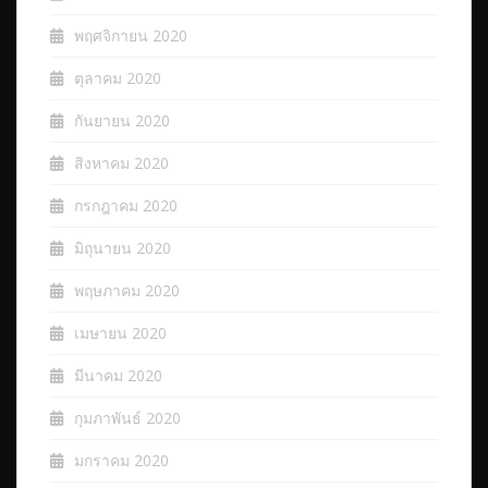
พฤศจิกายน 2020
ตุลาคม 2020
กันยายน 2020
สิงหาคม 2020
กรกฎาคม 2020
มิถุนายน 2020
พฤษภาคม 2020
เมษายน 2020
มีนาคม 2020
กุมภาพันธ์ 2020
มกราคม 2020