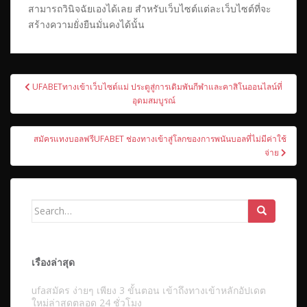
สามารถวินิจฉัยเองได้เลย สำหรับเว็บไซต์แต่ละเว็บไซต์ที่จะ
สร้างความยั่งยืนมั่นคงได้นั้น
เมนู
UFABETทางเข้าเว็บไซต์แม่ ประตูสู่การเดิมพันกีฬาและคาสิโนออนไลน์ที่
นำทาง
อุดมสมบูรณ์
เรื่อง
สมัครแทงบอลฟรีUFABET ช่องทางเข้าสู่โลกของการพนันบอลที่ไม่มีค่าใช้
จ่าย
Search
for:
เรื่องล่าสุด
ufaสมัคร ง่ายๆ เพียง 3 ขั้นตอน เข้าถึงทางเข้าหลักอัปเดต
ใหม่ล่าสุดตลอด 24 ชั่วโมง