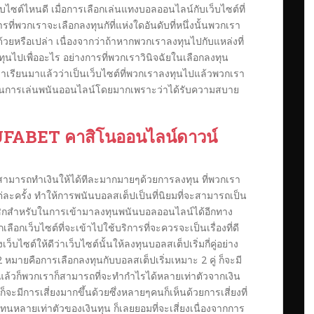
บไซต์ไหนดี เมื่อการเลือกเล่นแทงบอลออนไลน์กับเว็บไซต์ที่
่พวกเราจะเลือกลงทุนกัที่แห่งใดอันดับที่หนึ่งนั้นพวกเรา
วยหรือเปล่า เนื่องจากว่าถ้าหากพวกเราลงทุนไปกับแหล่งที่
ทุนไปเพื่ออะไร อย่างการที่พวกเราวินิจฉัยในเลือกลงทุน
่าเรียนมาแล้วว่าเป็นเว็บไซต์ที่พวกเราลงทุนไปแล้วพวกเรา
ับในการเล่นพนันออนไลน์โดยมากเพราะว่าได้รับความสบาย
FABET คาสิโนออนไลน์ดาวน์
ะสามารถทำเงินให้ได้ทีละมากมายๆด้วยการลงทุน ที่พวกเรา
่ละครั้ง ทำให้การพนันบอลสเต็ปเป็นที่นิยมที่จะสามารถเป็น
มาชิกสำหรับในการเข้ามาลงทุนพนันบอลออนไลน์ได้อีกทาง
ลือกเว็บไซต์ที่จะเข้าไปใช้บริการที่จะควรจะเป็นเรื่องที่ดี
ไซต์ให้ดีว่าเว็บไซต์นั้นให้ลงทุนบอลสเต็ปเริ่มกี่คู่อย่าง
2 หมายคือการเลือกลงทุนกับบอลสเต็ปเริ่มเหมาะ 2 คู่ ก็จะมี
 แล้วก็พวกเราก็สามารถที่จะทำกำไรได้หลายเท่าตัวจากเงิน
ก็จะมีการเสี่ยงมากขึ้นด้วยซึ่งหลายๆคนก็เห็นด้วยการเสี่ยงที่
ทนหลายเท่าตัวของเงินทุน ก็เลยยอมที่จะเสี่ยงเนื่องจากการ