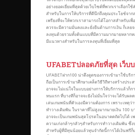
อย่างยอดเยี่ยมที่สุดด้วยเว็บไซต์ที่พวกเราเลือกใ
สำหรับในการให้บริการที่ดีนึกถึงคุณประโยช์จา
เพรียงที่จะให้พวกเราสามารถได้โอกาสสำหรับเพื่
ควรจะมีความมั่นคงและยั่งยืนด้านการเงิน ก็เลย
ลงทุนด้วยรวมทั้งต้นแบบที่มีความมากมายหลาก
มีแนวทางสำหรับในการลงทุนที่เยี่ยมที่สุด
UFABETปลอดภัยที่สุด เว
UFABETฝาก100 น่าดึงดูดของการเข้ามาใช้บริกา
ถือเป็นการเข้ามาศึกษาเคล็ดวิธีวิถีทางสร้างประส
อาจจะไม่แน่ใจในแบบอย่างการให้บริการแล้วก็การ
หนแรก ที่บางทีก็อาจจะยังไม่มั่นใจว่าจะได้รับผ
เล่นเกมพนันที่ตัวเองมีความต้องการ เพราะเหตุว
ทำวางเดิมพัน ในราคาที่ไม่สูงมากมายเงิน 100 บ
อาจจะเป็นเกมพนันสุดโปรดในอนาคตถัดไปได้ เพร
ความเก่งกล้าๆกลัวๆสำหรับการทำวางเดิมพัน ซึ่ง
สำหรับผู้ที่มีทุนน้อยแล้วทุนจำกัดนี้การได้เงิน