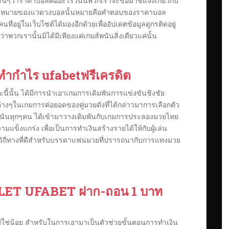
สนๆว่าราคาบอลคืออะไรวันนี้พวกเราจะขอมาชี้แจงเกี่ยวกับ
ามหมายของแวดวงบอลนั้นหมายคือคำตอบของราคาบอล
นที่อยู่ในเว็บไซต์ได้มองอีกด้วยเพื่ออัปเดตข้อมูลดูกรติดอยู่
วกเรานั้นมิได้มีเพียงแค่เกมส์พนันสิ่งเดียวแค่นั้น
ำกำไร ufabetฟรีเครดิต
นี้นั้น ได้มีการนำเอาเกมการเดิมพันการแข่งขันชิงชัย
ต่างๆในเกมการต่อยอดของคู่มวยดังที่ได้กล่าวมาการเลือกตัว
บผู้พนันทุกๆคน ได้เข้ามาวางเดิมพันกับเกมการประลองมวยไทย
ามแข็งแกร่ง เพื่อเป็นการทำเงินสร้างรายได้ให้กับผู้เล่น
เป็นวิถีทางที่ดีสำหรับบรรดาแฟนมวยที่ปรารถนากับการแทงมวย
LLET UFABET ฝาก-ถอน 1 บาท
ช่น้อย สำหรับในการเอามาเป็นตัวช่วยขั้นตอนการทำเงิน