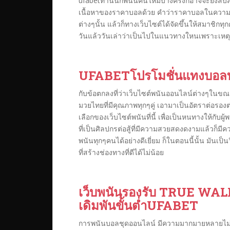
ufabetท่านนักพนันคนใหม่บางครั้งก็อาจจะยังสับ
เนื้อหาของราคาบอลด้วย คำว่าราคาบอลในคว
ต่างๆนั้น แล้วก็ทางเว็บไซต์ได้จัดขึ้นให้สมาชิกทุกค
วันแล้ววันเล่าว่าเป็นไปในแนวทางใหนเพราะเหตุว่าพ
UFABETโปรโมชั่นแทงบอลท
กับข้อตกลงที่ว่าเว็บไซต์พนันออนไลน์ต่างๆในขณะ
มวยไทยที่มีคุณภาพทุกๆคู่ เอามาเป็นอัตราต่อรอง
เลือกของเว็บไซต์พนันที่นี้ เพื่อเป็นหนทางให้กั
ที่เป็นศิลปกรต่อสู้ที่มีความสวยสดงดงามแล้วก็มีคว
พนันทุกๆคนได้อย่างดีเยี่ยม ก็ในตอนนี้นั้น มัน
ที่สร้างช่องทางที่ดีได้ไม่น้อย
เว็บพนันรองรับ TRUE WA
เดิมพันขั้นต่ำUFABET
การพนันบอลชุดออนไลน์ มีความมากมายหลายไม่ใ