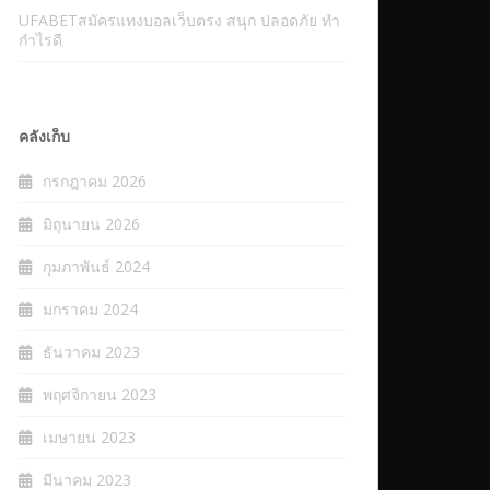
UFABETสมัครแทงบอลเว็บตรง สนุก ปลอดภัย ทำ
กำไรดี
คลังเก็บ
กรกฎาคม 2026
มิถุนายน 2026
กุมภาพันธ์ 2024
มกราคม 2024
ธันวาคม 2023
พฤศจิกายน 2023
เมษายน 2023
มีนาคม 2023