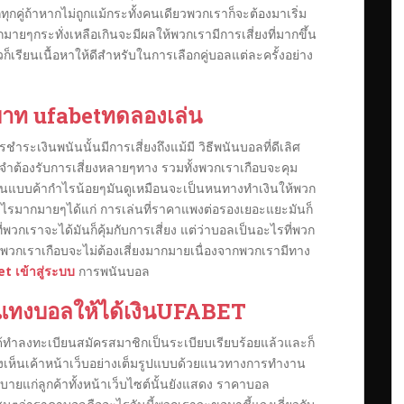
ทุกคู่ถ้าหากไม่ถูกแม้กระทั้งคนเดียวพวกเราก็จะต้องมาเริ่ม
ายๆกระทั่งเหลือเกินจะมีผลให้พวกเรามีการเสี่ยงที่มากขึ้น
ก็เรียนเนื้อหาให้ดีสำหรับในการเลือกคู่บอลแต่ละครั้งอย่าง
บาท ufabetทดลองเล่น
ระเงินพนันนั้นมีการเสี่ยงถึงแม้มี วิธีพนันบอลที่ดีเลิศ
จำต้องรับการเสี่ยงหลายๆทาง รวมทั้งพวกเราเกือบจะคุม
เล่นแบบค้ากำไรน้อยๆมันดูเหมือนจะเป็นหนทางทำเงินให้พวก
ำไรมากมายๆได้แก่ การเล่นที่ราคาแพงต่อรองเยอะแยะมันก็
นที่พวกเราจะได้มันก็คุ้มกับการเสี่ยง แต่ว่าบอลเป็นอะไรที่พวก
ที่พวกเราเกือบจะไม่ต้องเสี่ยงมากมายเนื่องจากพวกเรามีทาง
t เข้าสู่ระบบ
การพนันบอล
ีแทงบอลให้ได้เงินUFABET
ทำลงทะเบียนสมัครสมาชิกเป็นระเบียบเรียบร้อยแล้วและก็
องเห็นเค้าหน้าเว็บอย่างเต็มรูปแบบด้วยแนวทางการทำงาน
ยแก่ลูกค้าทั้งหน้าเว็บไซต์นั้นยังแสดง ราคาบอล