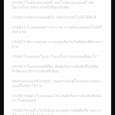
UFABETโบนัสแทงบอลฟรี มอบโบนัสแทงบอลฟรี เพิ่ม
โอกาสในการชนะทุกครั้งที่คุณเดิมพัน
UFABETสมัครแทงบอลยังไง สมัครง่ายรับโบนัสได้ทันที
UFABETเว็บแทงบอลต่างประเทศ การพนันบอลออนไลน์ฟรี
200 บาท
UFABETกติกาแทงบอล การลงทุนกับเว็บไซต์พนันที่มีมาตรา
ฐาน
UFABETแทงบอลเว็บแม่ เว็บแม่ในการแทงบอลคืออะไร?
UFABETเว็บแทงบอลดีที่สุด สัมผัสกับการเดิมพันที่ไม่มีขีด
จำกัดและบริการระดับพรีเมียม
สมัครแทงบอลฟรีUFABET ช่องทางเข้าสู่โลกของการพนัน
บอลที่ไม่มีค่าใช้จ่าย
UFABETสมัครเว็บบอลออนไลน์ สัมผัสกับการเดิมพันที่เหนือ
กว่าในทุกแมตช์
UFABETทางเข้าเว็บไซต์แม่ ประตูสู่การเดิมพันกีฬาและคา
สิโนออนไลน์ที่อุดมสมบูรณ์