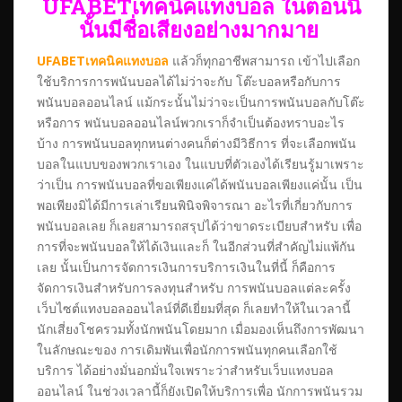
UFABETเทคนิคแทงบอล ในตอนนี้
นั้นมีชื่อเสียงอย่างมากมาย
UFABETเทคนิคแทงบอล
แล้วก็ทุกอาชีพสามารถ เข้าไปเลือก
ใช้บริการการพนันบอลได้ไม่ว่าจะกับ โต๊ะบอลหรือกับการ
พนันบอลออนไลน์ แม้กระนั้นไม่ว่าจะเป็นการพนันบอลกับโต๊ะ
หรือการ พนันบอลออนไลน์พวกเราก็จำเป็นต้องทราบอะไร
บ้าง การพนันบอลทุกหนต่างคนก็ต่างมีวิธีการ ที่จะเลือกพนัน
บอลในแบบของพวกเราเอง ในแบบที่ตัวเองได้เรียนรู้มาเพราะ
ว่าเป็น การพนันบอลที่ขอเพียงแค่ได้พนันบอลเพียงแค่นั้น เป็น
พอเพียงมิได้มีการเล่าเรียนพินิจพิจารณา อะไรที่เกี่ยวกับการ
พนันบอลเลย ก็เลยสามารถสรุปได้ว่าขาดระเบียบสำหรับ เพื่อ
การที่จะพนันบอลให้ได้เงินและก็ ในอีกส่วนที่สำคัญไม่แพ้กัน
เลย นั้นเป็นการจัดการเงินการบริการเงินในที่นี้ ก็คือการ
จัดการเงินสำหรับการลงทุนสำหรับ การพนันบอลแต่ละครั้ง
เว็บไซต์แทงบอลออนไลน์ที่ดีเยี่ยมที่สุด ก็เลยทำให้ในเวลานี้
นักเสี่ยงโชครวมทั้งนักพนันโดยมาก เมื่อมองเห็นถึงการพัฒนา
ในลักษณะของ การเดิมพันเพื่อนักการพนันทุกคนเลือกใช้
บริการ ได้อย่างมั่นอกมั่นใจเพราะว่าสำหรับเว็บแทงบอล
ออนไลน์ ในช่วงเวลานี้ก็ยังเปิดให้บริการเพื่อ นักการพนันรวม