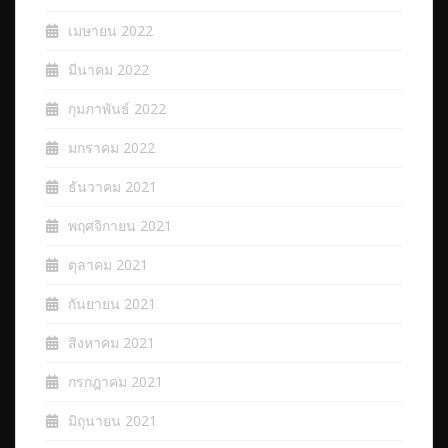
เมษายน 2022
มีนาคม 2022
กุมภาพันธ์ 2022
มกราคม 2022
ธันวาคม 2021
พฤศจิกายน 2021
ตุลาคม 2021
กันยายน 2021
สิงหาคม 2021
กรกฎาคม 2021
มิถุนายน 2021