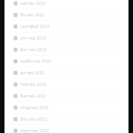
เมษายน 2023
มีนาคม 2023
กุมภาพันธ์ 2023
มกราคม 2023
ธันวาคม 2022
พฤศจิกายน 2022
ตุลาคม 2022
กันยายน 2022
สิงหาคม 2022
กรกฎาคม 2022
มิถุนายน 2022
พฤษภาคม 2022