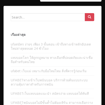
Search
for:
เรื่องล่าสุด
ufaสมัคร ง่ายๆ เพียง 3 ขั้นตอน เข้าถึงทางเข้าหลักอัปเดต
ใหม่ล่าสุดตลอด 24 ชั่วโมง
แทงบอลโลก ให้ถูกกฎหมาย ทางเลือกที่ปลอดภัยและน่าเชื่อ
ถือสำหรับคนไทย
ufabet เว็บแม่ เหมาะกับมือใหม่ไหม สิ่งที่ควรรู้ก่อนเริ่ม
UFABETทางเข้าเว็บพนันบอล บริการด้วยต้นแบบระบบ
ความคุ้มราคาสำหรับการพนัน
UFABETเว็บแทงบอลแนะนำ สมัครง่าย แทงบอลได้ทันที
UFABETพนันบอลไม่มีขั้นต้ำไม่ต้องเทิร์น สามารถเลือกวาง