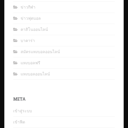
ข่าวกีฬา
ข่าวฟุตบอล
คาสิโนออนไลน์
บาคาร่า
สมัครแทงบอลออนไลน์
แทงบอลฟรี
แทงบอลออนไลน์
META
เข้าสู่ระบบ
เข้าฟีด