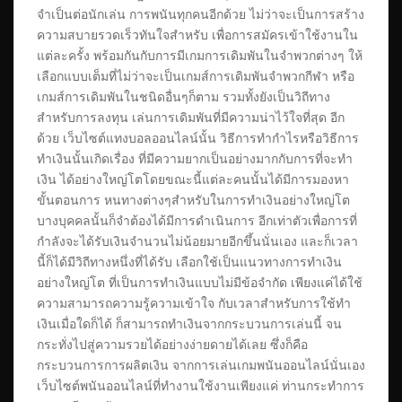
จำเป็นต่อนักเล่น การพนันทุกคนอีกด้วย ไม่ว่าจะเป็นการสร้าง
ความสบายรวดเร็วทันใจสำหรับ เพื่อการสมัครเข้าใช้งานใน
แต่ละครั้ง พร้อมกันกับการมีเกมการเดิมพันในจำพวกต่างๆ ให้
เลือกแบบเต็มที่ไม่ว่าจะเป็นเกมส์การเดิมพันจำพวกกีฬา หรือ
เกมส์การเดิมพันในชนิดอื่นๆก็ตาม รวมทั้งยังเป็นวิถีทาง
สำหรับการลงทุน เล่นการเดิมพันที่มีความน่าไว้ใจที่สุด อีก
ด้วย เว็บไซต์แทงบอลออนไลน์นั้น วิธีการทำกำไรหรือวิธีการ
ทำเงินนั้นเกิดเรื่อง ที่มีความยากเป็นอย่างมากกับการที่จะทำ
เงิน ได้อย่างใหญ่โตโดยขณะนี้แต่ละคนนั้นได้มีการมองหา
ขั้นตอนการ หนทางต่างๆสำหรับในการทำเงินอย่างใหญ่โต
บางบุคคลนั้นก็จำต้องได้มีการดำเนินการ อีกเท่าตัวเพื่อการที่
กำลังจะได้รับเงินจำนวนไม่น้อยมายอีกขึ้นนั่นเอง และก็เวลา
นี้ก็ได้มีวิถีทางหนึ่งที่ได้รับ เลือกใช้เป็นแนวทางการทำเงิน
อย่างใหญ่โต ที่เป็นการทำเงินแบบไม่มีข้อจำกัด เพียงแค่ได้ใช้
ความสามารถความรู้ความเข้าใจ กับเวลาสำหรับการใช้ทำ
เงินเมื่อใดก็ได้ ก็สามารถทำเงินจากกระบวนการเล่นนี้ จน
กระทั่งไปสู่ความรวยได้อย่างง่ายดายได้เลย ซึ่งก็คือ
กระบวนการการผลิตเงิน จากการเล่นเกมพนันออนไลน์นั่นเอง
เว็บไซต์พนันออนไลน์ที่ทำงานใช้งานเพียงแค่ ท่านกระทำการ