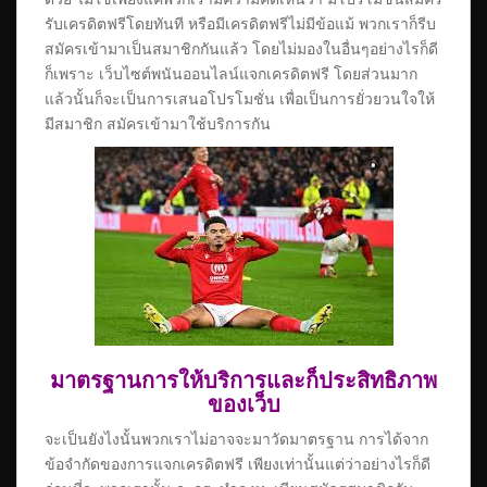
รับเครดิตฟรีโดยทันที หรือมีเครดิตฟรีไม่มีข้อแม้ พวกเราก็รีบ
สมัครเข้ามาเป็นสมาชิกกันแล้ว โดยไม่มองในอื่นๆอย่างไรก็ดี
ก็เพราะ เว็บไซต์พนันออนไลน์แจกเครดิตฟรี โดยส่วนมาก
แล้วนั้นก็จะเป็นการเสนอโปรโมชั่น เพื่อเป็นการยั่วยวนใจให้
มีสมาชิก สมัครเข้ามาใช้บริการกัน
มาตรฐานการให้บริการและก็ประสิทธิภาพ
ของเว็บ
จะเป็นยังไงนั้นพวกเราไม่อาจจะมาวัดมาตรฐาน การได้จาก
ข้อจำกัดของการแจกเครดิตฟรี เพียงเท่านั้นแต่ว่าอย่างไรก็ดี