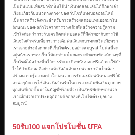
เป็นต้นแบบเพื่อสมาชิกนั้นได้นำเงินทดสอบเล่นได้ศึกษาเล่า
เรียนเกี่ยวกับแนวทางต่างๆของเว็บไซต์แทงบอลออนไลน์
เป็นการสร้างจังหวะสำหรับการสร้างผลตอบแทนออกมาใน
ลักษณะของผลกำไรจากการวางเดิมพันสร้างความรู้ความ
เข้าใจก่อนว่าการรับเครดิตพนันบอลฟรีก็มีค่าพอๆกับการใช้
เงินจริงสำหรับเพื่อการวางเดิมพันเงินทุกบาททุกเงินเมื่อพวก
เราเอาอย่างข้อตกลงที่เว็บไซต์ระบุอย่างสมบูรณ์ โบนัสนี้จะ
อยู่หน้าแรกของเว็บ ให้แด่ท่านนั้นกดกระทำตามข้อแม้ต่างๆที่
เว็บไซต์ได้สร้างขึ้นไว้การรับเครดิตพนันบอลฟรีแล้วจะใช้ยัง
ไงให้กำเนิดผลดีอย่างแท้จริงอันดับแรกพวกเราจำเป็นต้อง
สร้างความรู้ความเข้าใจก่อนว่าการรับเครดิตพนันบอลฟรีก็มี
ค่าพอๆกับการใช้เงินจริงสำหรับในการวางเดิมพันเงินทุกบาท
ทุกเงินที่เกิดขึ้นมาในบัญชีพร้อมที่จะเป็นสิทธิพิเศษของพวก
เราเมื่อพวกเราประพฤติตามข้อตกลงที่เว็บไซต์ระบุอย่าง
สมบูรณ์
50รับ100 แจกโปรโมชั่น UFA