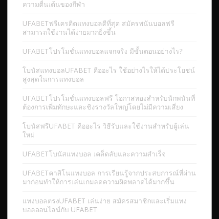
ความตื่นเต้นของกีฬา
UFABETฟรีเครดิตแทงบอลดีที่สุด สมัครพนันบอลฟรี
สามารถใช้งานได้ง่ายมากยิ่งขึ้น
UFABETโปรโมชั่นแทงบอลแจกจริง มีขั้นตอนอย่างไร?
โบนัสแทงบอลUFABET คืออะไร ใช้อย่างไรให้ได้ประโยชน์
สูงสุดในการแทงบอล
UFABETโปรโมชั่นแทงบอลฟรี โอกาสทองสำหรับนักพนันที่
ต้องการเพิ่มทักษะและชิงรางวัลใหญ่โดยไม่มีความเสี่ยง
โบนัสฟรีUFABET คืออะไร วิธีรับและใช้งานสำหรับผู้เล่น
ใหม่
UFABETโบนัสแทงบอล เคล็ดลับและความสำเร็จ
UFABETคาสิโนแทงบอล การเรียนรู้จากประสบการณ์ที่ผ่าน
มาก่อนทำให้การเล่นเกมลดความผิดพลาดได้มากขึ้น
แทงบอลตรงUFABET เล่นง่าย สมัครสมาชิกและเริ่มแทง
บอลออนไลน์กับ UFABET