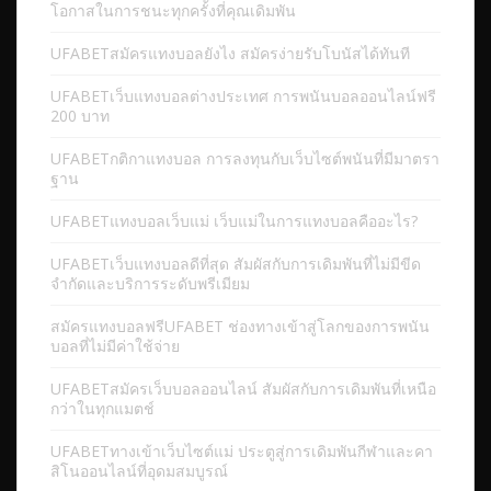
โอกาสในการชนะทุกครั้งที่คุณเดิมพัน
UFABETสมัครแทงบอลยังไง สมัครง่ายรับโบนัสได้ทันที
UFABETเว็บแทงบอลต่างประเทศ การพนันบอลออนไลน์ฟรี
200 บาท
UFABETกติกาแทงบอล การลงทุนกับเว็บไซต์พนันที่มีมาตรา
ฐาน
UFABETแทงบอลเว็บแม่ เว็บแม่ในการแทงบอลคืออะไร?
UFABETเว็บแทงบอลดีที่สุด สัมผัสกับการเดิมพันที่ไม่มีขีด
จำกัดและบริการระดับพรีเมียม
สมัครแทงบอลฟรีUFABET ช่องทางเข้าสู่โลกของการพนัน
บอลที่ไม่มีค่าใช้จ่าย
UFABETสมัครเว็บบอลออนไลน์ สัมผัสกับการเดิมพันที่เหนือ
กว่าในทุกแมตช์
UFABETทางเข้าเว็บไซต์แม่ ประตูสู่การเดิมพันกีฬาและคา
สิโนออนไลน์ที่อุดมสมบูรณ์