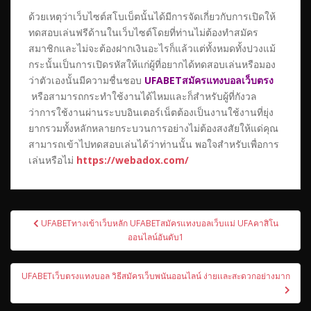
ด้วยเหตุว่าเว็บไซต์สโบเบ็ตนั้นได้มีการจัดเกี่ยวกับการเปิดให้
ทดสอบเล่นฟรีด้านในเว็บไซต์โดยที่ท่านไม่ต้องทำสมัคร
สมาชิกและไม่จะต้องฝากเงินอะไรก็แล้วแต่ทั้งหมดทั้งปวงแม้
กระนั้นเป็นการเปิดรหัสให้แก่ผู้ที่อยากได้ทดสอบเล่นหรือมอง
ว่าตัวเองนั้นมีความชื่นชอบ
UFABETสมัครแทงบอลเว็บตรง
หรือสามารถกระทำใช้งานได้ไหมและก็สำหรับผู้ที่กังวล
ว่าการใช้งานผ่านระบบอินเตอร์เน็ตต้องเป็นงานใช้งานที่ยุ่ง
ยากรวมทั้งหลักหลายกระบวนการอย่างไม่ต้องสงสัยให้แด่คุณ
สามารถเข้าไปทดสอบเล่นได้ว่าท่านนั้น พอใจสำหรับเพื่อการ
เล่นหรือไม่
https://webadox.com/
เมนู
UFABETทางเข้าเว็บหลัก UFABETสมัครแทงบอลเว็บแม่ UFAคาสิโน
นำทาง
ออนไลน์อันดับ1
เรื่อง
UFABETเว็บตรงแทงบอล วิธีสมัครเว็บพนันออนไลน์ ง่ายเเละสะดวกอย่างมาก