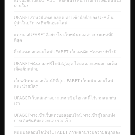
แทงบอลเว็บแม่UFABET สัมผัสประสบการณ์การเดิมพันที่ไม่
ผ่านใคร
UFABETสอนวิธีแทงบอลสด ทางเข้ามือถือของ UFAเป็น
ผู้นำในบริการเดิมพันออนไลน์
แทงบอลUFABETดีอย่างไร เว็บพนันบอลต่างประเทศที่ดี
ที่สุด
ลิ้งค์แทงบอลออนไลน์UFABET เว็บเครดิต ช่องทางกำไรดี
UFABETพนันบอลฟรีโบนัสสูงสุด ได้ผลตอบแทนอย่างเต็ม
เม็ดเต็มหน่วย
เว็บพนันบอลออนไลน์ดีที่สุดUFABET เว็บพนัน ออนไลน์
แนะนำสมัคร
UFABETเว็บหลักต่างประเทศ หยิบโอกาสนี้ไว้ร่วมสนุกกับ
เรา
UFABETทางเข้าเว็บแทงบอลออนไลน์ ทางเข้าสู่โลกแห่ง
การเดิมพันที่สะดวกและรวดเร็ว
พนันบอลออนไลน์ฟรีUFABET การผสานรวมความสนุกและ