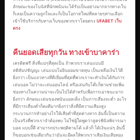
ลักษณะของโบนัสที่นักพนันจะได้รับเป็นอย่างมากจากทางเว็บ
ก็เลยเป็นความถูกใจและก็เป็นโอกาสใหม่ที่หลายๆท่านเลือก
เข้าใช้บริการกับทางเว็บของพวกเราโดยตรง
UFABET เว็บ
ตรง
คืนยอดเสียทุกวัน ทางเข้าบาคาร่า
เครดิตฟรี สิ่งที่แน่ๆที่สุดเป็น ถ้าพวกเราเล่นแบบมี
สติสัมปชัญญะ เล่นแบบไม่ยินยอมขาดทุน เป็นเหลือเงินไว้ดี
ยิ่งกว่า เป็นแถวทางที่ดีเยี่ยมที่สุดที่พวกเราจะทำเงินได้กับการ
เล่นบอล ไม่ว่าจะเล่นออนไลน์ หรือเล่นกับโต๊ะก็ตามช่วยเพิ่ม
ช่องทางในความน่าจะเป็นไปได้สำหรับเพื่อการเอาชนะมาก
ยิ่งกว่า ลักษณะเด่นของพนันบอลเต็ง เป็นการเสี่ยงจะต่ำ อะไร
ที่มีการเสี่ยงต่ำก็คงดีมากยิ่งกว่าสิ่งที่มีความเสียงสูง
กระบวนการทำอย่างไรให้เสียต่ำที่สุดต่างหาก อันนี้เป็นความ
เป็นจริงที่พวกเราจำต้องพบ ไม่ใช่ผู้ใดพูดว่าสูตรพินิจพิจารณา
บอล แบบงี้ดี สามารถประพฤติตามได้ แล้วก็ ได้เงินแน่ๆ อันนี้
ก็ขอบอกเช่นเดียวกันว่ามันจะมีผลให้พวกเราเสียเงินเสียทอง