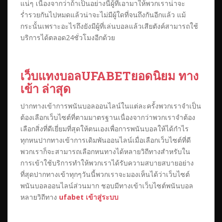
แน่ๆ เนื่องจากว่าถ้าเป็นอย่างนี้ผู้ที่เอามาให้พวกเราน่าจะ
ร่ำรวยกันไปหมดแล้วน่าจะไม่มีผู้ใดที่จนถึงกันอีกแล้ว แม้
กระนั้นเพราะอะไรถึงยังมีผู้ที่เล่นบอลแล้วเสียตังค์สามารถใช้
บริการได้ตลอด24ชั่วโมงอีกด้วย
เว็บแทงบอลUFABETยอดนิยม ทาง
เข้า ล่าสุด
ปากทางเข้าการพนันบอลออนไลน์ในแต่ละครั้งพวกเราจำเป็น
ต้องเลือกเว็บไซต์ที่ตามมาตรฐานเนื่องจากว่าพวกเราจำต้อง
เลือกสิ่งที่ดีเยี่ยมที่สุดให้ตนเองเพื่อการพนันบอลให้ได้กำไร
ทุกหนปากทางเข้าการเดิมพันออนไลน์เมื่อเลือกเว็บไซต์ที่ดี
พวกเราก็จะสามารถเลือกหนทางได้หลายวิถีทางสำหรับใน
การเข้าใช้บริการทำให้พวกเราได้รับความสบายสบายอย่าง
ที่สุดปากทางเข้าทุกๆวันนี้พวกเราจะมองเห็นได้ว่าเว็บไซต์
พนันบอลออนไลน์ส่วนมาก ชอบมีทางเข้าเว็บไซต์พนันบอล
หลายวิถีทาง
ufabet เข้าสู่ระบบ