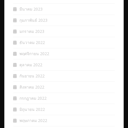
มีนาคม 2023
กุมภาพันธ์ 2023
มกราคม 2023
ธันวาคม 2022
พฤศจิกายน 2022
ตุลาคม 2022
กันยายน 2022
สิงหาคม 2022
กรกฎาคม 2022
มิถุนายน 2022
พฤษภาคม 2022