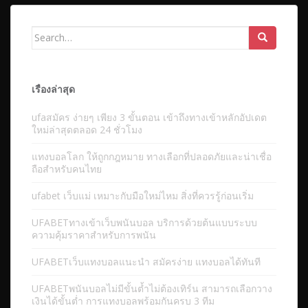
Search
for:
เรื่องล่าสุด
ufaสมัคร ง่ายๆ เพียง 3 ขั้นตอน เข้าถึงทางเข้าหลักอัปเดต
ใหม่ล่าสุดตลอด 24 ชั่วโมง
แทงบอลโลก ให้ถูกกฎหมาย ทางเลือกที่ปลอดภัยและน่าเชื่อ
ถือสำหรับคนไทย
ufabet เว็บแม่ เหมาะกับมือใหม่ไหม สิ่งที่ควรรู้ก่อนเริ่ม
UFABETทางเข้าเว็บพนันบอล บริการด้วยต้นแบบระบบ
ความคุ้มราคาสำหรับการพนัน
UFABETเว็บแทงบอลแนะนำ สมัครง่าย แทงบอลได้ทันที
UFABETพนันบอลไม่มีขั้นต้ำไม่ต้องเทิร์น สามารถเลือกวาง
เงินได้ขั้นต่ำ การแทงบอลพร้อมกันครบ 3 ทีม